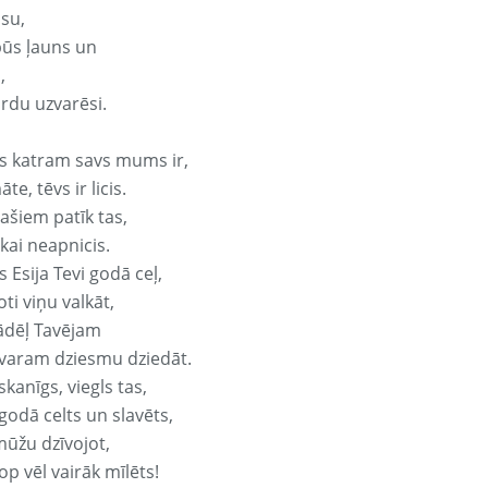
isu,
būs ļauns un
,
ārdu uzvarēsi.
s katram savs mums ir,
te, tēvs ir licis.
ašiem patīk tas,
ikai neapnicis.
 Esija Tevi godā ceļ,
oti viņu valkāt,
ādēļ Tavējam
varam dziesmu dziedāt.
kanīgs, viegls tas,
godā celts un slavēts,
mūžu dzīvojot,
op vēl vairāk mīlēts!