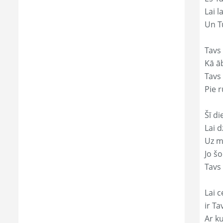
Lai l
Un Tu
Tavs 
Kā āb
Tavs 
Pie r
Šī di
Lai 
Uz mi
Jo š
Tavs 
Lai c
ir Ta
Ar ku