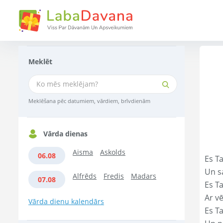
Meklēt
Meklēšana pēc datumiem, vārdiem, brīvdienām
Vārda dienas
Aisma
Askolds
06.08
Es Ta
Un s
Alfrēds
Fredis
Madars
07.08
Es T
Ar vē
Vārda dienu kalendārs
Es T