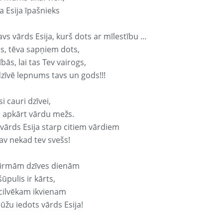
a Esija īpašnieks
avs vārds Esija, kurš dots ar mīlestību ...
s, tēva sapņiem dots,
bās, lai tas Tev vairogs,
dzīvē lepnums tavs un gods!!!
si cauri dzīvei,
s apkārt vārdu mežs.
 vārds Esija starp citiem vārdiem
nav nekad tev svešs!
irmām dzīves dienām
ūpulis ir kārts,
 cilvēkam ikvienam
ūžu iedots vārds Esija!