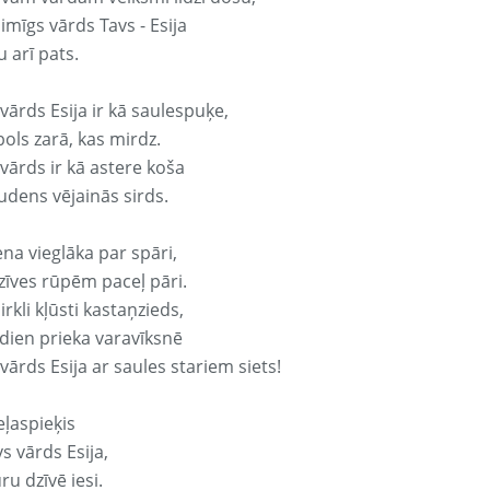
aimīgs vārds Tavs - Esija
 arī pats.
vārds Esija ir kā saulespuķe,
ols zarā, kas mirdz.
vārds ir kā astere koša
udens vējainās sirds.
ena vieglāka par spāri,
dzīves rūpēm paceļ pāri.
rkli kļūsti kastaņzieds,
odien prieka varavīksnē
vārds Esija ar saules stariem siets!
eļaspieķis
vs vārds Esija,
ru dzīvē iesi.