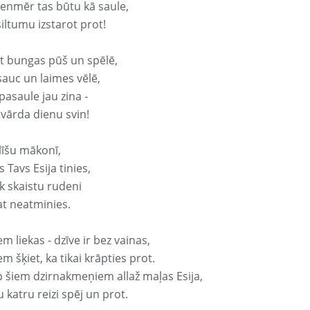
vienmēr tas būtu kā saule,
iltumu izstarot prot!
it bungas pūš un spēlē,
sauc un laimes vēlē,
pasaule jau zina -
 vārda dienu svin!
līšu mākonī,
 Tavs Esija tinies,
k skaistu rudeni
at neatminies.
em liekas - dzīve ir bez vainas,
em šķiet, ka tikai krāpties prot.
p šiem dzirnakmeņiem allaž maļas Esija,
 katru reizi spēj un prot.