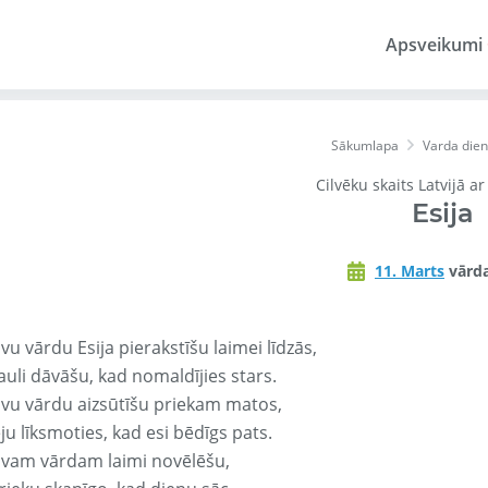
Apsveikumi
Sākumlapa
Varda die
Cilvēku skaits Latvijā a
Esija
11. Marts
vārda
vu vārdu Esija pierakstīšu laimei līdzās,
auli dāvāšu, kad nomaldījies stars.
avu vārdu aizsūtīšu priekam matos,
ju līksmoties, kad esi bēdīgs pats.
avam vārdam laimi novēlēšu,