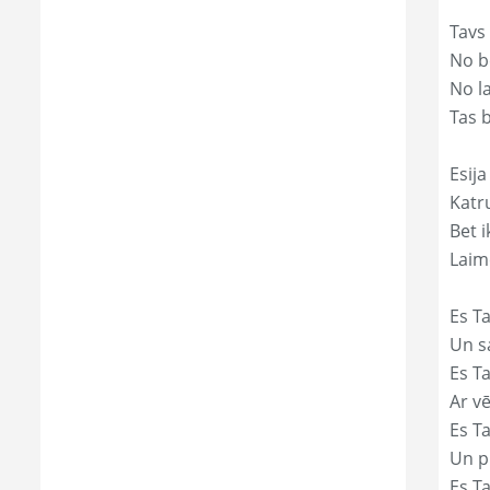
Tavs
No bē
No l
Tas 
Esija
Katr
Bet i
Laim
Es Ta
Un s
Es T
Ar vē
Es T
Un p
Es T