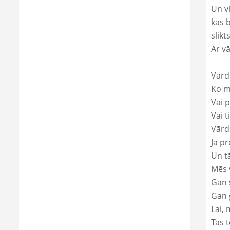
Un v
kas 
slikts
Ar v
Vārd
Ko mā
Vai p
Vai t
Vārds
Ja pr
Un t
Mēs 
Gan s
Gan 
Lai, 
Tas t