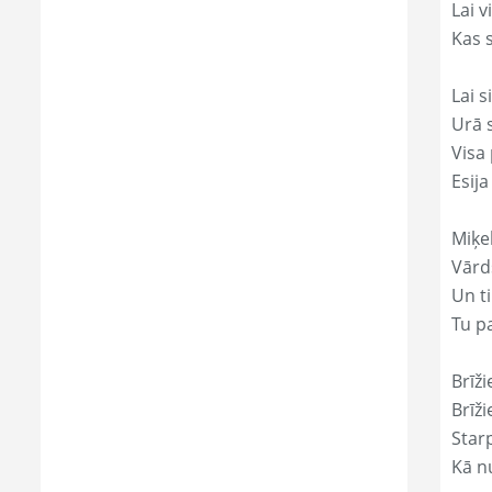
Lai 
Kas s
Lai s
Urā 
Visa 
Esija
Miķe
Vārds
Un ti
Tu p
Brīži
Brīži
Star
Kā nu