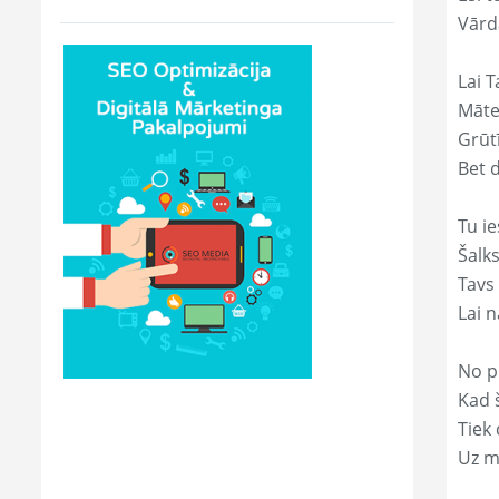
Vārd
Lai T
Māte
Grūtī
Bet 
Tu ie
Šalk
Tavs
Lai 
No p
Kad š
Tiek
Uz m