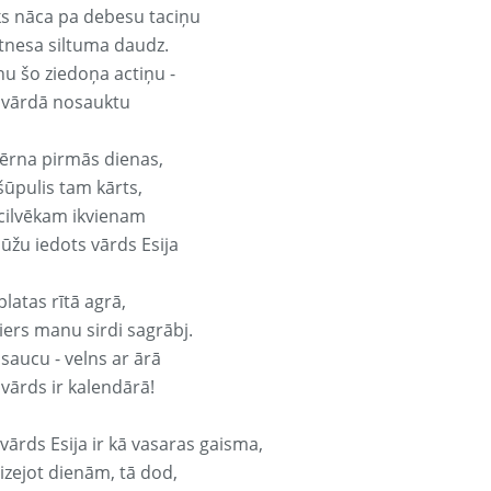
ks nāca pa debesu taciņu
tnesa siltuma daudz.
nu šo ziedoņa actiņu -
a vārdā nosauktu
ērna pirmās dienas,
šūpulis tam kārts,
 cilvēkam ikvienam
ūžu iedots vārds Esija
platas rītā agrā,
ers manu sirdi sagrābj.
 saucu - velns ar ārā
 vārds ir kalendārā!
vārds Esija ir kā vasaras gaisma,
izejot dienām, tā dod,