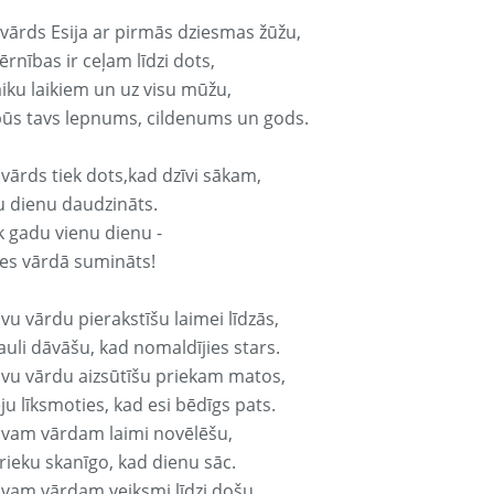
 vārds Esija ar pirmās dziesmas žūžu,
rnības ir ceļam līdzi dots,
aiku laikiem un uz visu mūžu,
būs tavs lepnums, cildenums un gods.
 vārds tiek dots,kad dzīvi sākam,
u dienu daudzināts.
k gadu vienu dienu -
es vārdā sumināts!
vu vārdu pierakstīšu laimei līdzās,
auli dāvāšu, kad nomaldījies stars.
avu vārdu aizsūtīšu priekam matos,
ju līksmoties, kad esi bēdīgs pats.
avam vārdam laimi novēlēšu,
rieku skanīgo, kad dienu sāc.
avam vārdam veiksmi līdzi došu,