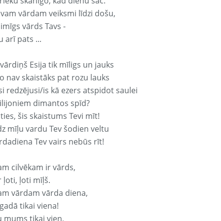
rieku skanīgo, kad dienu sāc.
avam vārdam veiksmi līdzi došu,
aimīgs vārds Tavs -
 arī pats ...
vārdiņš Esija tik mīligs un jauks
o nav skaistāks pat rozu lauks
si redzējusi/is kā ezers atspidot saulei
ilijoniem dimantos spīd?
ties, šis skaistums Tevi mīt!
z mīļu vardu Tev šodien veltu
rdadiena Tev vairs nebūs rīt!
am cilvēkam ir vārds,
 ļoti, ļoti mīļš.
am vārdam vārda diena,
 gadā tikai viena!
u mums tikai vien,