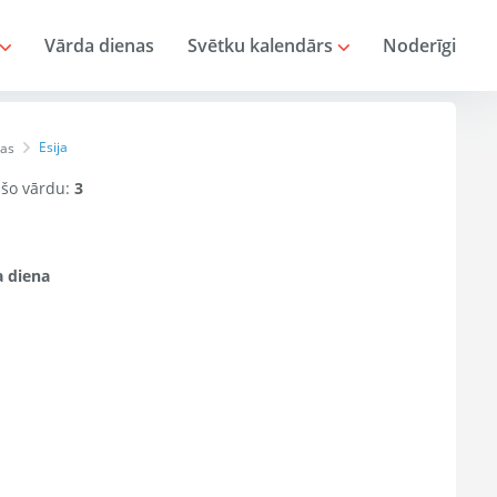
Vārda dienas
Svētku kalendārs
Noderīgi
Esija
nas
r šo vārdu:
3
 diena