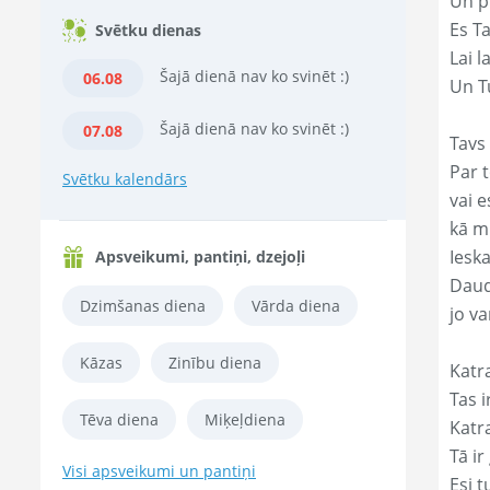
Un p
Es T
Svētku dienas
Lai l
Šajā dienā nav ko svinēt :)
06.08
Un Tu
Šajā dienā nav ko svinēt :)
07.08
Tavs 
Par t
Svētku kalendārs
vai e
kā m
Ieska
Apsveikumi, pantiņi, dzejoļi
Daud
Dzimšanas diena
Vārda diena
jo va
Kāzas
Zinību diena
Katr
Tas ir
Tēva diena
Miķeļdiena
Katr
Tā ir
Visi apsveikumi un pantiņi
Esi t