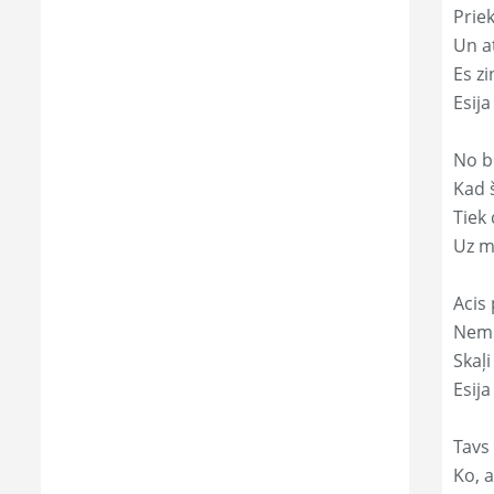
Prie
Un a
Es zi
Esij
No b
Kad 
Tiek
Uz m
Acis 
Nemi
Skaļi
Esija
Tavs 
Ko, a