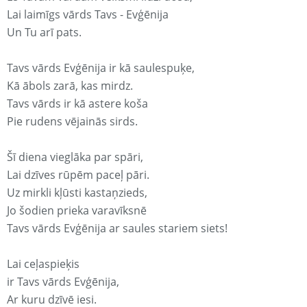
Lai laimīgs vārds Tavs - Evģēnija
Un Tu arī pats.
Tavs vārds Evģēnija ir kā saulespuķe,
Kā ābols zarā, kas mirdz.
Tavs vārds ir kā astere koša
Pie rudens vējainās sirds.
Šī diena vieglāka par spāri,
Lai dzīves rūpēm paceļ pāri.
Uz mirkli kļūsti kastaņzieds,
Jo šodien prieka varavīksnē
Tavs vārds Evģēnija ar saules stariem siets!
Lai ceļaspieķis
ir Tavs vārds Evģēnija,
Ar kuru dzīvē iesi.