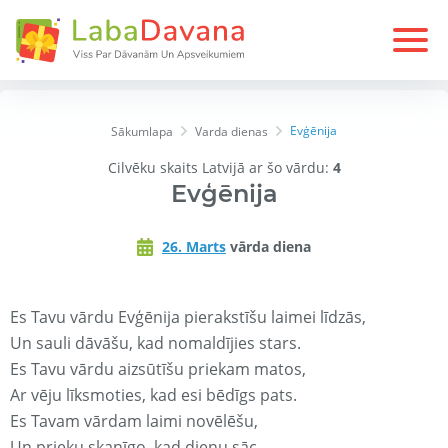
Evģēnija
Sākumlapa
Varda dienas
Cilvēku skaits Latvijā ar šo vārdu:
4
Evģēnija
26. Marts
vārda diena
Es Tavu vārdu Evģēnija pierakstīšu laimei līdzās,
Un sauli dāvāšu, kad nomaldījies stars.
Es Tavu vārdu aizsūtīšu priekam matos,
Ar vēju līksmoties, kad esi bēdīgs pats.
Es Tavam vārdam laimi novēlēšu,
Un prieku skanīgo, kad dienu sāc.