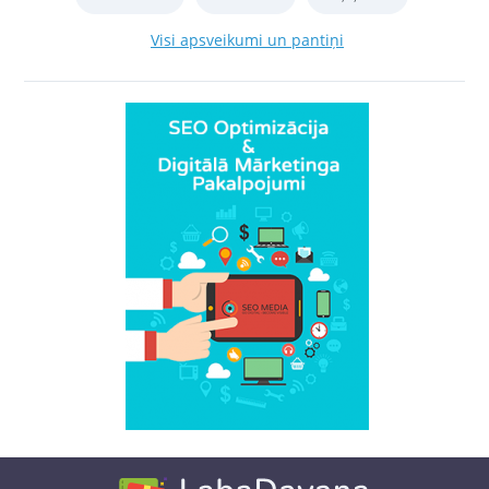
Visi apsveikumi un pantiņi