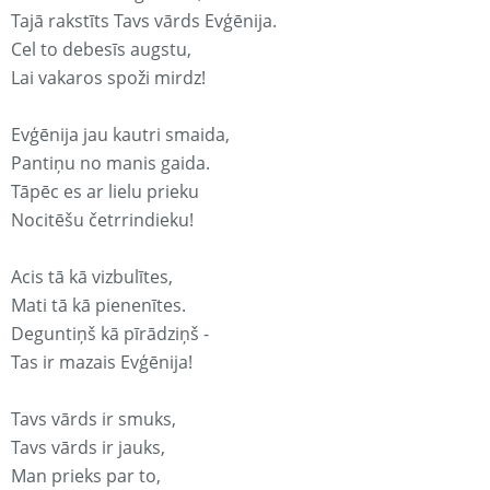
Tajā rakstīts Tavs vārds Evģēnija.
Cel to debesīs augstu,
Lai vakaros spoži mirdz!
Evģēnija jau kautri smaida,
Pantiņu no manis gaida.
Tāpēc es ar lielu prieku
Nocitēšu četrrindieku!
Acis tā kā vizbulītes,
Mati tā kā pienenītes.
Deguntiņš kā pīrādziņš -
Tas ir mazais Evģēnija!
Tavs vārds ir smuks,
Tavs vārds ir jauks,
Man prieks par to,