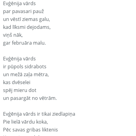
Evģēnija vārds
par pavasari pauž
un vēstī ziemas galu,
kad līksmi dejodams,
viņš nāk,
gar februāra malu.
Evģēnija vārds
ir pūpols sidrabots
un mežā zaļa mētra,
kas dvēselei
spēj mieru dot
un pasargāt no vētrām.
Evģēnija vārds ir tikai ziedlapiņa
Pie lielā vārdu koka,
Pēc savas gribas liktenis