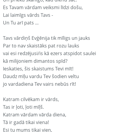
Es Tavam vārdam veiksmi līdzi došu,
Lai laimīgs vārds Tavs -
Un Tu arī pats ...
Tavs vārdiņš Evģēnija tik mīligs un jauks
Par to nav skaistāks pat rozu lauks
vai esi redzējusi/is kā ezers atspidot saulei
kā milijoniem dimantos spīd?
Ieskaties, šis skaistums Tevi mīt!
Daudz mīļu vardu Tev šodien veltu
jo vardadiena Tev vairs nebūs rīt!
Katram cilvēkam ir vārds,
Tas ir ļoti, ļoti mīļš.
Katram vārdam vārda diena,
Tā ir gadā tikai viena!
Esi tu mums tikai vien,