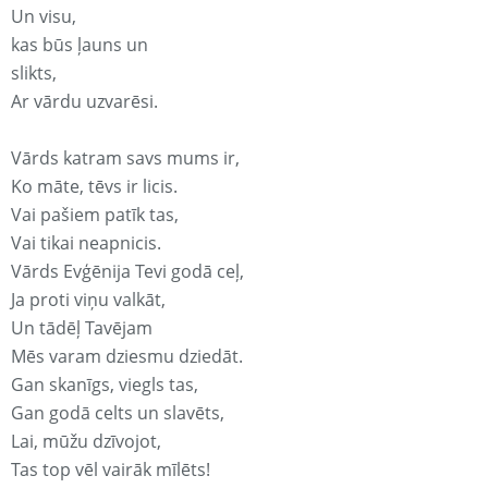
Un visu,
kas būs ļauns un
slikts,
Ar vārdu uzvarēsi.
Vārds katram savs mums ir,
Ko māte, tēvs ir licis.
Vai pašiem patīk tas,
Vai tikai neapnicis.
Vārds Evģēnija Tevi godā ceļ,
Ja proti viņu valkāt,
Un tādēļ Tavējam
Mēs varam dziesmu dziedāt.
Gan skanīgs, viegls tas,
Gan godā celts un slavēts,
Lai, mūžu dzīvojot,
Tas top vēl vairāk mīlēts!