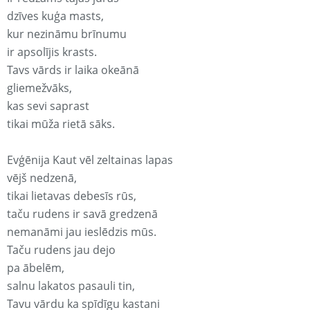
dzīves kuģa masts,
kur nezināmu brīnumu
ir apsolījis krasts.
Tavs vārds ir laika okeānā
gliemežvāks,
kas sevi saprast
tikai mūža rietā sāks.
Evģēnija Kaut vēl zeltainas lapas
vējš nedzenā,
tikai lietavas debesīs rūs,
taču rudens ir savā gredzenā
nemanāmi jau ieslēdzis mūs.
Taču rudens jau dejo
pa ābelēm,
salnu lakatos pasauli tin,
Tavu vārdu ka spīdīgu kastani