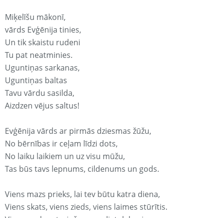
Miķelīšu mākonī,
vārds Evģēnija tinies,
Un tik skaistu rudeni
Tu pat neatminies.
Uguntiņas sarkanas,
Uguntiņas baltas
Tavu vārdu sasilda,
Aizdzen vējus saltus!
Evģēnija vārds ar pirmās dziesmas žūžu,
No bērnības ir ceļam līdzi dots,
No laiku laikiem un uz visu mūžu,
Tas būs tavs lepnums, cildenums un gods.
Viens mazs prieks, lai tev būtu katra diena,
Viens skats, viens zieds, viens laimes stūrītis.