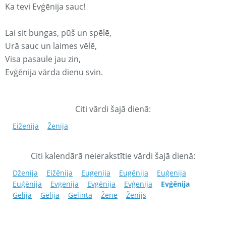
Ka tevi Evģēnija sauc!
Lai sit bungas, pūš un spēlē,
Urā sauc un laimes vēlē,
Visa pasaule jau zin,
Evģēnija vārda dienu svin.
Citi vārdi šajā dienā:
Eiženija
Ženija
Citi kalendārā neierakstītie vārdi šajā dienā:
Dženija
Eižēnija
Eugenija
Eugēnija
Euģenija
Euģēnija
Evgenija
Evgēnija
Evģenija
Evģēnija
Gelija
Gēlija
Gelinta
Žene
Ženijs