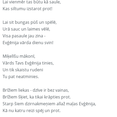
Lai vienmēr tas būtu kā saule,
Kas siltumu izstarot prot!
Lai sit bungas pūš un spēlē,
Urā sauc un laimes vēlē,
Visa pasaule jau zina -
Evģēnija vārda dienu svin!
Miķelīšu mākonī,
Vārds Tavs Evģēnija tinies,
Un tik skaistu rudeni
Tu pat neatminies.
Brīžiem liekas - dzīve ir bez vainas,
Brīžiem šķiet, ka tikai krāpties prot.
Starp šiem dzirnakmeņiem allaž maļas Evģēnija,
Kā nu katru reizi spēj un prot.