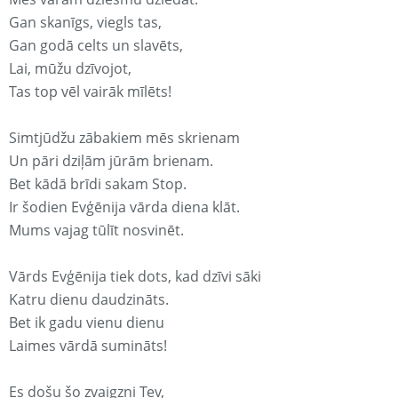
Gan skanīgs, viegls tas,
Gan godā celts un slavēts,
Lai, mūžu dzīvojot,
Tas top vēl vairāk mīlēts!
Simtjūdžu zābakiem mēs skrienam
Un pāri dziļām jūrām brienam.
Bet kādā brīdi sakam Stop.
Ir šodien Evģēnija vārda diena klāt.
Mums vajag tūlīt nosvinēt.
Vārds Evģēnija tiek dots, kad dzīvi sāki
Katru dienu daudzināts.
Bet ik gadu vienu dienu
Laimes vārdā sumināts!
Es došu šo zvaigzni Tev,