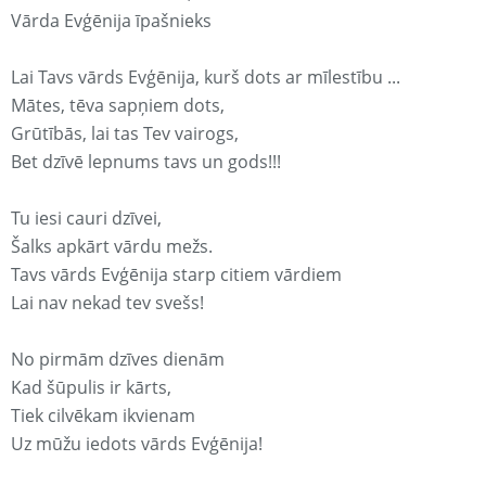
Vārda Evģēnija īpašnieks
Lai Tavs vārds Evģēnija, kurš dots ar mīlestību ...
Mātes, tēva sapņiem dots,
Grūtībās, lai tas Tev vairogs,
Bet dzīvē lepnums tavs un gods!!!
Tu iesi cauri dzīvei,
Šalks apkārt vārdu mežs.
Tavs vārds Evģēnija starp citiem vārdiem
Lai nav nekad tev svešs!
No pirmām dzīves dienām
Kad šūpulis ir kārts,
Tiek cilvēkam ikvienam
Uz mūžu iedots vārds Evģēnija!