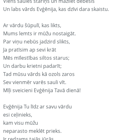
Viens saules stariņš un mazliet debesis
Un labs vārds Evģēnija, kas dzīvi dara skaistu.
Ar vārdu šūpulī, kas likts,
Mums lemts ir mūžu nostaigāt.
Par viņu nebūs jadzird slikts,
Ja pratīsim ap sevi krāt
Mēs mīlestības siltos starus;
Un darbu krietni padarīt;
Tad mūsu vārds kā ozols zaros
Sev vienmēr varēs sauli vīt.
Mīļi sveicieni Evģēnija Tavā dienā!
Evģēnija Tu līdz ar savu vārdu
esi ceļinieks,
kam visu mūžu
neparasto meklēt prieks.
Ir redzams tajās jūrās