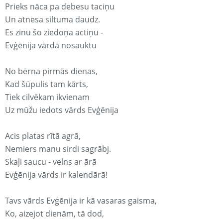
Prieks nāca pa debesu taciņu
Un atnesa siltuma daudz.
Es zinu šo ziedoņa actiņu -
Evģēnija vārdā nosauktu
No bērna pirmās dienas,
Kad šūpulis tam kārts,
Tiek cilvēkam ikvienam
Uz mūžu iedots vārds Evģēnija
Acis platas rītā agrā,
Nemiers manu sirdi sagrābj.
Skaļi saucu - velns ar ārā
Evģēnija vārds ir kalendārā!
Tavs vārds Evģēnija ir kā vasaras gaisma,
Ko, aizejot dienām, tā dod,