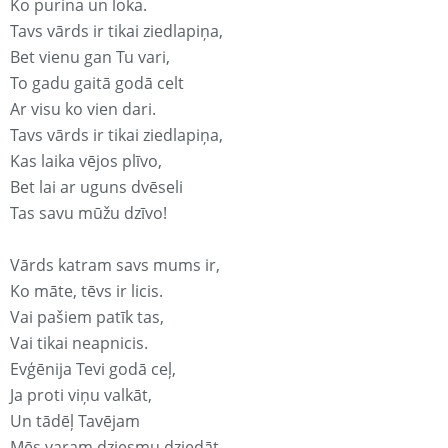
Ko purina un loka.
Tavs vārds ir tikai ziedlapiņa,
Bet vienu gan Tu vari,
To gadu gaitā godā celt
Ar visu ko vien dari.
Tavs vārds ir tikai ziedlapiņa,
Kas laika vējos plīvo,
Bet lai ar uguns dvēseli
Tas savu mūžu dzīvo!
Vārds katram savs mums ir,
Ko māte, tēvs ir licis.
Vai pašiem patīk tas,
Vai tikai neapnicis.
Evģēnija Tevi godā ceļ,
Ja proti viņu valkāt,
Un tādēļ Tavējam
Mēs varam dziesmu dziedāt.