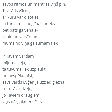
savos ritmos un mantrās viņš pin.
Tev tāds vārds,
ar kuru var dižoties,
jo tur zemes auglības prieks,
bet pats galvenais-
saule un varvīksne
mums no viņa gaišumam tiek.
Ir Tavam vārdam
mīļuma seja,
tā tuvums liek uzplaukt
un nespēku nīst,
Tavs vārds Evģēnija uzzied gleznā,
to rotā ar dzeju,
jo Taviem draugiem
viņš dārgakmens īsts.