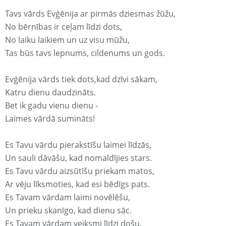
Tavs vārds Evģēnija ar pirmās dziesmas žūžu,
No bērnības ir ceļam līdzi dots,
No laiku laikiem un uz visu mūžu,
Tas būs tavs lepnums, cildenums un gods.
Evģēnija vārds tiek dots,kad dzīvi sākam,
Katru dienu daudzināts.
Bet ik gadu vienu dienu -
Laimes vārdā sumināts!
Es Tavu vārdu pierakstīšu laimei līdzās,
Un sauli dāvāšu, kad nomaldījies stars.
Es Tavu vārdu aizsūtīšu priekam matos,
Ar vēju līksmoties, kad esi bēdīgs pats.
Es Tavam vārdam laimi novēlēšu,
Un prieku skanīgo, kad dienu sāc.
Es Tavam vārdam veiksmi līdzi došu,