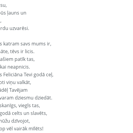
isu,
būs ļauns un
,
ārdu uzvarēsi.
s katram savs mums ir,
te, tēvs ir licis.
ašiem patīk tas,
ikai neapnicis.
 Feliciāna Tevi godā ceļ,
oti viņu valkāt,
ādēļ Tavējam
varam dziesmu dziedāt.
kanīgs, viegls tas,
godā celts un slavēts,
mūžu dzīvojot,
op vēl vairāk mīlēts!