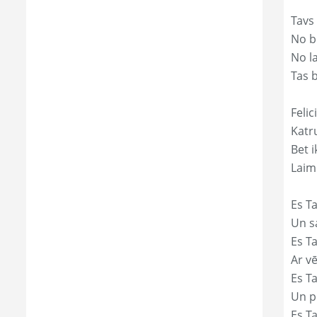
Tavs
No bē
No l
Tas 
Felic
Katr
Bet i
Laim
Es Ta
Un s
Es T
Ar vē
Es T
Un p
Es T