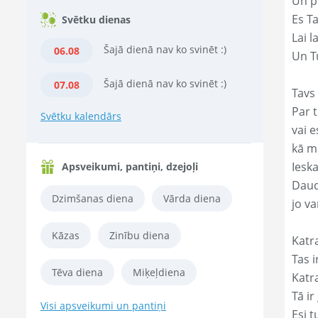
Un p
Es T
Svētku dienas
Lai l
Šajā dienā nav ko svinēt :)
06.08
Un Tu
Šajā dienā nav ko svinēt :)
07.08
Tavs 
Par t
Svētku kalendārs
vai e
kā m
Ieska
Apsveikumi, pantiņi, dzejoļi
Daud
Dzimšanas diena
Vārda diena
jo va
Kāzas
Zinību diena
Katr
Tas ir
Tēva diena
Miķeļdiena
Katr
Tā ir
Visi apsveikumi un pantiņi
Esi t