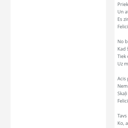
Prie
Un a
Es zi
Feli
No b
Kad 
Tiek
Uz m
Acis 
Nemi
Skaļi
Felic
Tavs 
Ko, a