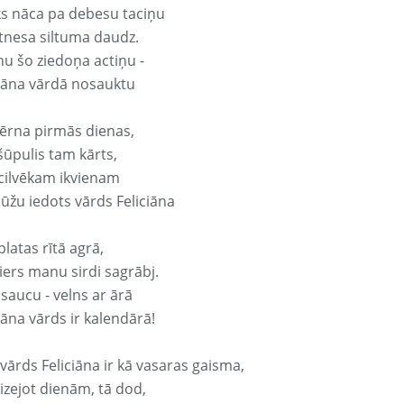
ks nāca pa debesu taciņu
tnesa siltuma daudz.
nu šo ziedoņa actiņu -
ciāna vārdā nosauktu
ērna pirmās dienas,
šūpulis tam kārts,
 cilvēkam ikvienam
ūžu iedots vārds Feliciāna
platas rītā agrā,
ers manu sirdi sagrābj.
 saucu - velns ar ārā
iāna vārds ir kalendārā!
vārds Feliciāna ir kā vasaras gaisma,
izejot dienām, tā dod,