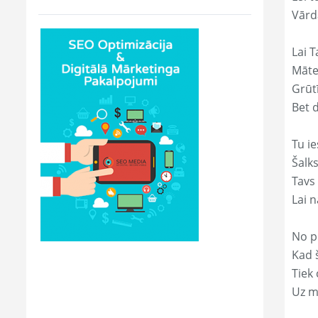
Vārd
Lai T
Māte
Grūtī
Bet 
Tu ie
Šalk
Tavs
Lai 
No p
Kad š
Tiek
Uz m