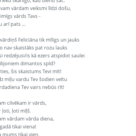
rieku skanīgo, kad dienu sāc.
avam vārdam veiksmi līdzi došu,
aimīgs vārds Tavs -
 arī pats ...
vārdiņš Feliciāna tik mīligs un jauks
o nav skaistāks pat rozu lauks
si redzējusi/is kā ezers atspidot saulei
ilijoniem dimantos spīd?
ties, šis skaistums Tevi mīt!
z mīļu vardu Tev šodien veltu
rdadiena Tev vairs nebūs rīt!
am cilvēkam ir vārds,
 ļoti, ļoti mīļš.
am vārdam vārda diena,
 gadā tikai viena!
u mums tikai vien,