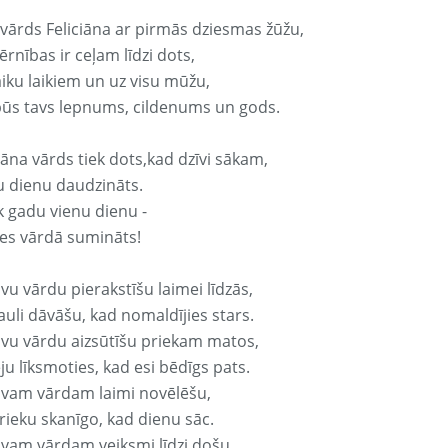
 vārds Feliciāna ar pirmās dziesmas žūžu,
rnības ir ceļam līdzi dots,
aiku laikiem un uz visu mūžu,
būs tavs lepnums, cildenums un gods.
iāna vārds tiek dots,kad dzīvi sākam,
u dienu daudzināts.
k gadu vienu dienu -
es vārdā sumināts!
vu vārdu pierakstīšu laimei līdzās,
auli dāvāšu, kad nomaldījies stars.
avu vārdu aizsūtīšu priekam matos,
ju līksmoties, kad esi bēdīgs pats.
avam vārdam laimi novēlēšu,
rieku skanīgo, kad dienu sāc.
avam vārdam veiksmi līdzi došu,