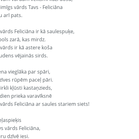
aimīgs vārds Tavs - Feliciāna
 arī pats.
vārds Feliciāna ir kā saulespuķe,
ols zarā, kas mirdz.
vārds ir kā astere koša
udens vējainās sirds.
ena vieglāka par spāri,
dzīves rūpēm paceļ pāri.
rkli kļūsti kastaņzieds,
odien prieka varavīksnē
vārds Feliciāna ar saules stariem siets!
eļaspieķis
vs vārds Feliciāna,
ru dzīvē iesi.