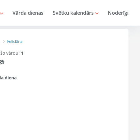
Vārda dienas
Svētku kalendārs
Noderīgi
Feliciāna
s
r šo vārdu:
1
na
a diena