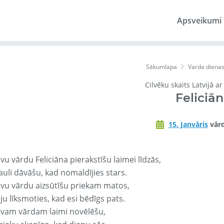
Apsveikumi
Sākumlapa
Varda diena
Cilvēku skaits Latvijā a
Feliciā
15. Janvāris
vārd
vu vārdu Feliciāna pierakstīšu laimei līdzās,
auli dāvāšu, kad nomaldījies stars.
avu vārdu aizsūtīšu priekam matos,
ju līksmoties, kad esi bēdīgs pats.
avam vārdam laimi novēlēšu,