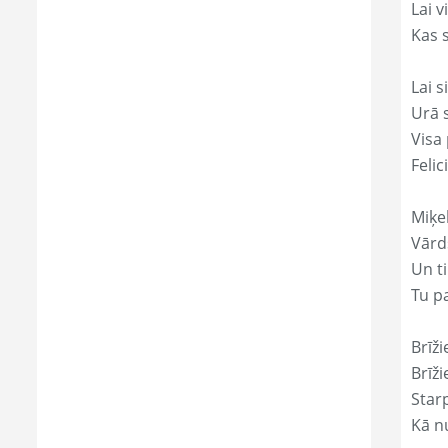
Lai 
Kas s
Lai s
Urā 
Visa 
Felic
Miķe
Vārds
Un ti
Tu p
Brīži
Brīži
Star
Kā nu