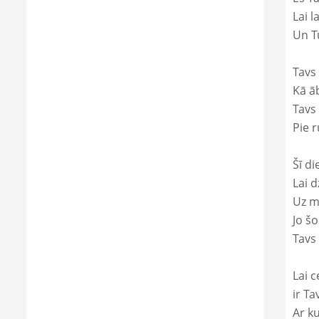
Lai l
Un Tu
Tavs 
Kā āb
Tavs 
Pie r
Šī di
Lai 
Uz mi
Jo š
Tavs 
Lai c
ir Ta
Ar ku