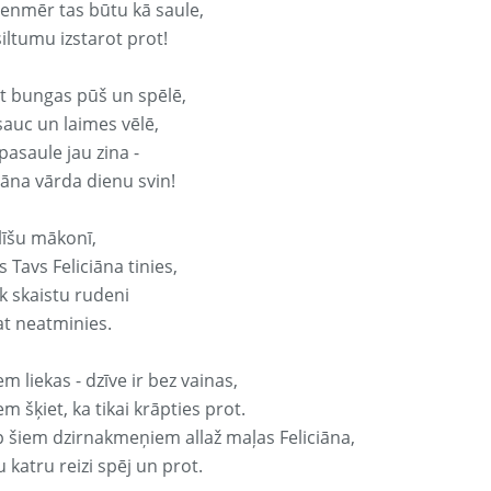
vienmēr tas būtu kā saule,
iltumu izstarot prot!
it bungas pūš un spēlē,
sauc un laimes vēlē,
pasaule jau zina -
iāna vārda dienu svin!
līšu mākonī,
 Tavs Feliciāna tinies,
k skaistu rudeni
at neatminies.
em liekas - dzīve ir bez vainas,
em šķiet, ka tikai krāpties prot.
p šiem dzirnakmeņiem allaž maļas Feliciāna,
 katru reizi spēj un prot.