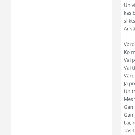
Un v
kas 
slikts
Ar v
Vārd
Ko mā
Vai p
Vai t
Vārds
Ja pr
Un t
Mēs 
Gan s
Gan 
Lai, 
Tas t