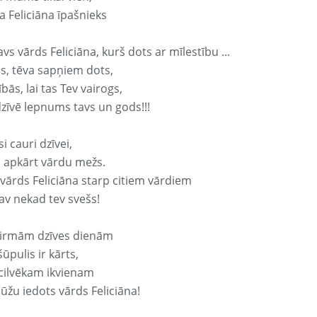
a Feliciāna īpašnieks
avs vārds Feliciāna, kurš dots ar mīlestību ...
s, tēva sapņiem dots,
bās, lai tas Tev vairogs,
dzīvē lepnums tavs un gods!!!
si cauri dzīvei,
s apkārt vārdu mežs.
 vārds Feliciāna starp citiem vārdiem
nav nekad tev svešs!
irmām dzīves dienām
ūpulis ir kārts,
 cilvēkam ikvienam
ūžu iedots vārds Feliciāna!