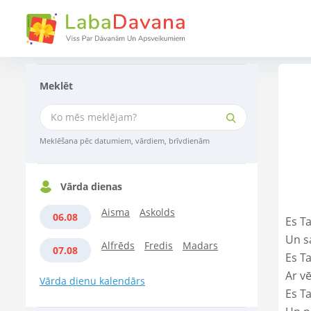
Meklēt
Meklēšana pēc datumiem, vārdiem, brīvdienām
Vārda dienas
Aisma
Askolds
06.08
Es Ta
Un s
Alfrēds
Fredis
Madars
07.08
Es T
Ar vē
Vārda dienu kalendārs
Es T