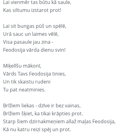
Lai vienmēr tas būtu kā saule,
Kas siltumu izstarot prot!
Lai sit bungas pūš un spēlē,
Urā sauc un laimes vēlē,
Visa pasaule jau zina -
Feodosija vārda dienu svin!
Miķelīšu mākonī,
Vārds Tavs Feodosija tinies,
Un tik skaistu rudeni
Tu pat neatminies.
Brīžiem liekas - dzīve ir bez vainas,
Brīžiem šķiet, ka tikai krāpties prot.
Starp šiem dzirnakmeņiem allaž maļas Feodosija,
Kā nu katru reizi spēj un prot.