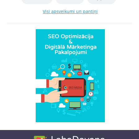
Visi apsveikumi un pantiņi