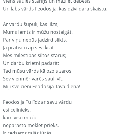
Viens saules stariņš un mazliet debesis
Un labs vārds Feodosija, kas dzīvi dara skaistu.
Ar vārdu šūpulī, kas likts,
Mums lemts ir mūžu nostaigāt.
Par viņu nebūs jadzird slikts,
Ja pratīsim ap sevi krāt
Mēs mīlestības siltos starus;
Un darbu krietni padarīt;
Tad mūsu vārds kā ozols zaros
Sev vienmēr varēs sauli vīt.
Mīļi sveicieni Feodosija Tavā dienā!
Feodosija Tu līdz ar savu vārdu
esi ceļinieks,
kam visu mūžu
neparasto meklēt prieks.
Ir redzams tajās jūrās