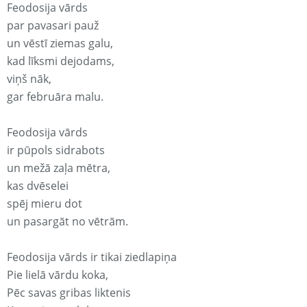
Feodosija vārds
par pavasari pauž
un vēstī ziemas galu,
kad līksmi dejodams,
viņš nāk,
gar februāra malu.
Feodosija vārds
ir pūpols sidrabots
un mežā zaļa mētra,
kas dvēselei
spēj mieru dot
un pasargāt no vētrām.
Feodosija vārds ir tikai ziedlapiņa
Pie lielā vārdu koka,
Pēc savas gribas liktenis