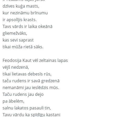
dzīves kuģa masts,
kur nezināmu brīnumu
ir apsolījis krasts.
Tavs vārds ir laika okeānā
gliemežvāks,
kas sevi saprast
tikai mūža rietā sāks.
Feodosija Kaut vēl zeltainas lapas
vējš nedzenā,
tikai lietavas debesīs rūs,
taču rudens ir savā gredzenā
nemanāmi jau ieslēdzis mūs.
Taču rudens jau dejo
pa ābelēm,
salnu lakatos pasauli tin,
Tavu vārdu ka spīdīgu kastani