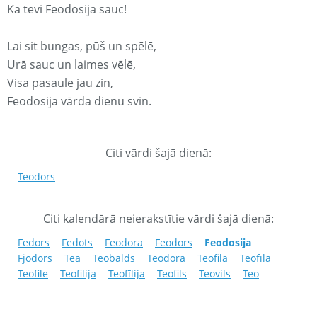
Ka tevi Feodosija sauc!
Lai sit bungas, pūš un spēlē,
Urā sauc un laimes vēlē,
Visa pasaule jau zin,
Feodosija vārda dienu svin.
Citi vārdi šajā dienā:
Teodors
Citi kalendārā neierakstītie vārdi šajā dienā:
Fedors
Fedots
Feodora
Feodors
Feodosija
Fjodors
Tea
Teobalds
Teodora
Teofila
Teofīla
Teofile
Teofilija
Teofīlija
Teofils
Teovils
Teo