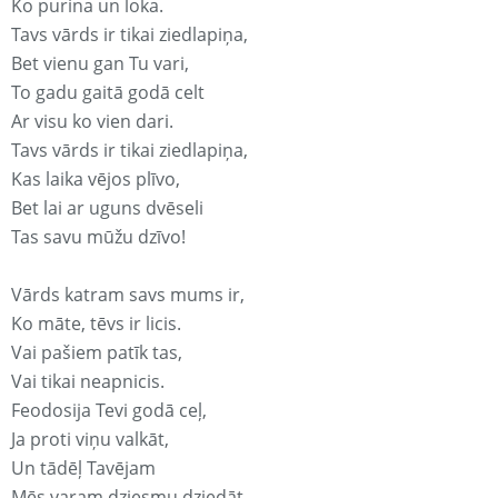
Ko purina un loka.
Tavs vārds ir tikai ziedlapiņa,
Bet vienu gan Tu vari,
To gadu gaitā godā celt
Ar visu ko vien dari.
Tavs vārds ir tikai ziedlapiņa,
Kas laika vējos plīvo,
Bet lai ar uguns dvēseli
Tas savu mūžu dzīvo!
Vārds katram savs mums ir,
Ko māte, tēvs ir licis.
Vai pašiem patīk tas,
Vai tikai neapnicis.
Feodosija Tevi godā ceļ,
Ja proti viņu valkāt,
Un tādēļ Tavējam
Mēs varam dziesmu dziedāt.