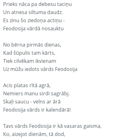
Prieks nāca pa debesu taciņu
Un atnesa siltuma daudz.
Es zinu šo ziedoņa actiņu -
Feodosija vārdā nosauktu
No bērna pirmās dienas,
Kad šūpulis tam kārts,
Tiek cilvēkam ikvienam
Uz mūžu iedots vārds Feodosija
Acis platas rītā agrā,
Nemiers manu sirdi sagrābj.
Skaļi saucu - velns ar ārā
Feodosija vārds ir kalendārā!
Tavs vārds Feodosija ir kā vasaras gaisma,
Ko, aizejot dienām, tā dod,