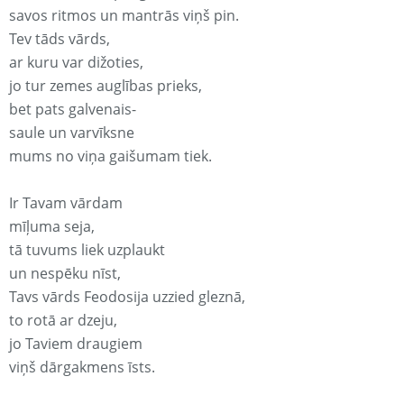
savos ritmos un mantrās viņš pin.
Tev tāds vārds,
ar kuru var dižoties,
jo tur zemes auglības prieks,
bet pats galvenais-
saule un varvīksne
mums no viņa gaišumam tiek.
Ir Tavam vārdam
mīļuma seja,
tā tuvums liek uzplaukt
un nespēku nīst,
Tavs vārds Feodosija uzzied gleznā,
to rotā ar dzeju,
jo Taviem draugiem
viņš dārgakmens īsts.