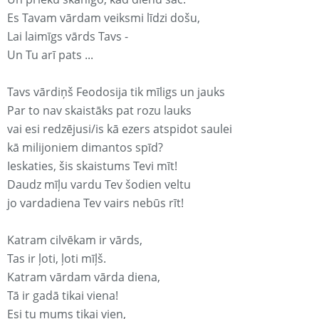
Es Tavam vārdam veiksmi līdzi došu,
Lai laimīgs vārds Tavs -
Un Tu arī pats ...
Tavs vārdiņš Feodosija tik mīligs un jauks
Par to nav skaistāks pat rozu lauks
vai esi redzējusi/is kā ezers atspidot saulei
kā milijoniem dimantos spīd?
Ieskaties, šis skaistums Tevi mīt!
Daudz mīļu vardu Tev šodien veltu
jo vardadiena Tev vairs nebūs rīt!
Katram cilvēkam ir vārds,
Tas ir ļoti, ļoti mīļš.
Katram vārdam vārda diena,
Tā ir gadā tikai viena!
Esi tu mums tikai vien,