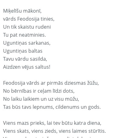
Miķelīšu mākonī,
vārds Feodosija tinies,
Un tik skaistu rudeni
Tu pat neatminies.
Uguntiņas sarkanas,
Uguntiņas baltas
Tavu vārdu sasilda,
Aizdzen vējus saltus!
Feodosija vārds ar pirmās dziesmas žūžu,
No bērnības ir ceļam līdzi dots,
No laiku laikiem un uz visu mūžu,
Tas būs tavs lepnums, cildenums un gods.
Viens mazs prieks, lai tev būtu katra diena,
Viens skats, viens zieds, viens laimes stūrītis.