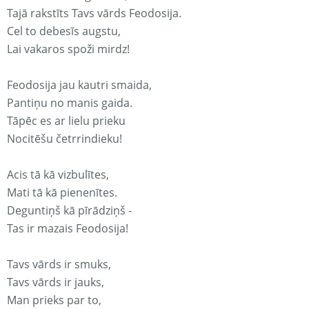
Tajā rakstīts Tavs vārds Feodosija.
Cel to debesīs augstu,
Lai vakaros spoži mirdz!
Feodosija jau kautri smaida,
Pantiņu no manis gaida.
Tāpēc es ar lielu prieku
Nocitēšu četrrindieku!
Acis tā kā vizbulītes,
Mati tā kā pienenītes.
Deguntiņš kā pīrādziņš -
Tas ir mazais Feodosija!
Tavs vārds ir smuks,
Tavs vārds ir jauks,
Man prieks par to,