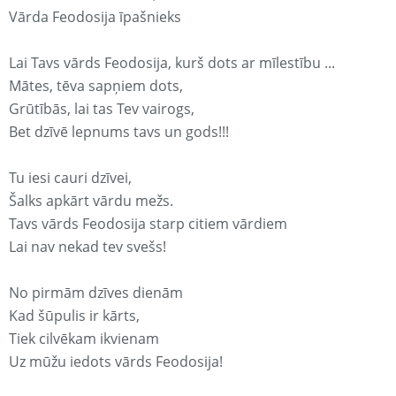
Vārda Feodosija īpašnieks
Lai Tavs vārds Feodosija, kurš dots ar mīlestību ...
Mātes, tēva sapņiem dots,
Grūtībās, lai tas Tev vairogs,
Bet dzīvē lepnums tavs un gods!!!
Tu iesi cauri dzīvei,
Šalks apkārt vārdu mežs.
Tavs vārds Feodosija starp citiem vārdiem
Lai nav nekad tev svešs!
No pirmām dzīves dienām
Kad šūpulis ir kārts,
Tiek cilvēkam ikvienam
Uz mūžu iedots vārds Feodosija!