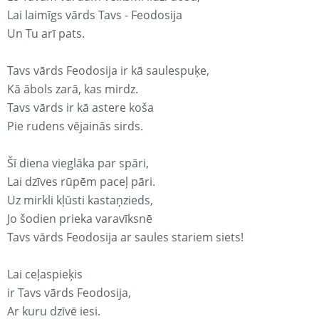
Lai laimīgs vārds Tavs - Feodosija
Un Tu arī pats.
Tavs vārds Feodosija ir kā saulespuķe,
Kā ābols zarā, kas mirdz.
Tavs vārds ir kā astere koša
Pie rudens vējainās sirds.
Šī diena vieglāka par spāri,
Lai dzīves rūpēm paceļ pāri.
Uz mirkli kļūsti kastaņzieds,
Jo šodien prieka varavīksnē
Tavs vārds Feodosija ar saules stariem siets!
Lai ceļaspieķis
ir Tavs vārds Feodosija,
Ar kuru dzīvē iesi.