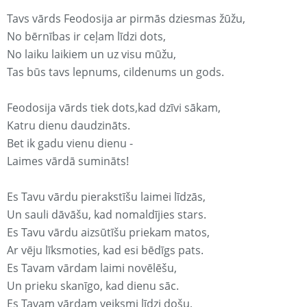
Tavs vārds Feodosija ar pirmās dziesmas žūžu,
No bērnības ir ceļam līdzi dots,
No laiku laikiem un uz visu mūžu,
Tas būs tavs lepnums, cildenums un gods.
Feodosija vārds tiek dots,kad dzīvi sākam,
Katru dienu daudzināts.
Bet ik gadu vienu dienu -
Laimes vārdā sumināts!
Es Tavu vārdu pierakstīšu laimei līdzās,
Un sauli dāvāšu, kad nomaldījies stars.
Es Tavu vārdu aizsūtīšu priekam matos,
Ar vēju līksmoties, kad esi bēdīgs pats.
Es Tavam vārdam laimi novēlēšu,
Un prieku skanīgo, kad dienu sāc.
Es Tavam vārdam veiksmi līdzi došu,