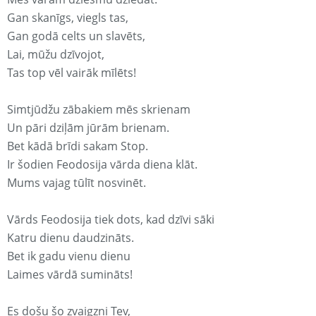
Gan skanīgs, viegls tas,
Gan godā celts un slavēts,
Lai, mūžu dzīvojot,
Tas top vēl vairāk mīlēts!
Simtjūdžu zābakiem mēs skrienam
Un pāri dziļām jūrām brienam.
Bet kādā brīdi sakam Stop.
Ir šodien Feodosija vārda diena klāt.
Mums vajag tūlīt nosvinēt.
Vārds Feodosija tiek dots, kad dzīvi sāki
Katru dienu daudzināts.
Bet ik gadu vienu dienu
Laimes vārdā sumināts!
Es došu šo zvaigzni Tev,