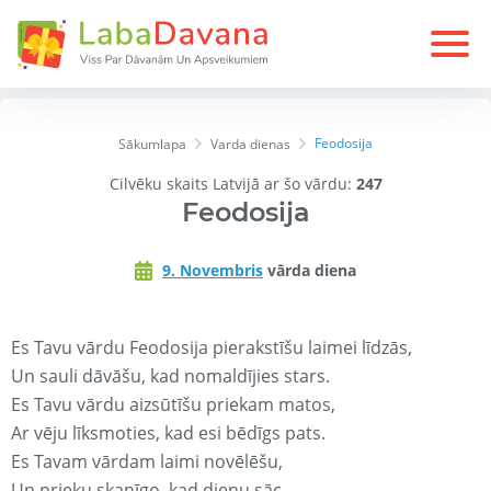
Feodosija
Sākumlapa
Varda dienas
Cilvēku skaits Latvijā ar šo vārdu:
247
Feodosija
9. Novembris
vārda diena
Es Tavu vārdu Feodosija pierakstīšu laimei līdzās,
Un sauli dāvāšu, kad nomaldījies stars.
Es Tavu vārdu aizsūtīšu priekam matos,
Ar vēju līksmoties, kad esi bēdīgs pats.
Es Tavam vārdam laimi novēlēšu,
Un prieku skanīgo, kad dienu sāc.