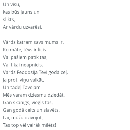
Un visu,
kas būs ļauns un
slikts,
Ar vārdu uzvarēsi.
Vārds katram savs mums ir,
Ko māte, tēvs ir licis.
Vai pašiem patīk tas,
Vai tikai neapnicis.
Vārds Feodosija Tevi godā ceļ,
Ja proti viņu valkāt,
Un tādēļ Tavējam
Mēs varam dziesmu dziedāt.
Gan skanīgs, viegls tas,
Gan godā celts un slavēts,
Lai, mūžu dzīvojot,
Tas top vēl vairāk mīlēts!