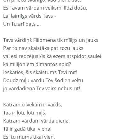
Es Tavam vārdam veiksmi līdzi došu,
Lai laimīgs vārds Tavs -
Un Tu arī pats ...
Tavs vārdiņš Filiomena tik mīligs un jauks
Par to nav skaistāks pat rozu lauks
vai esi redzējusi/is kā ezers atspidot saulei
kā milijoniem dimantos spīd?
Ieskaties, šis skaistums Tevi mīt!
Daudz mīļu vardu Tev šodien veltu
jo vardadiena Tev vairs nebūs rīt!
Katram cilvēkam ir vārds,
Tas ir ļoti, ļoti mīļš.
Katram vārdam vārda diena,
Tā ir gadā tikai viena!
Esi tu mums tikai vien,