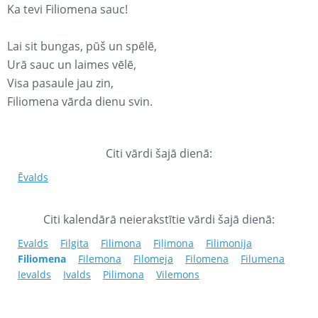
Ka tevi Filiomena sauc!
Lai sit bungas, pūš un spēlē,
Urā sauc un laimes vēlē,
Visa pasaule jau zin,
Filiomena vārda dienu svin.
Citi vārdi šajā dienā:
Ēvalds
Citi kalendārā neierakstītie vārdi šajā dienā:
Evalds
Filgita
Filimona
Fiļimona
Filimonija
Filiomena
Filemona
Filomeja
Filomena
Filumena
Ievalds
Ivalds
Pilimona
Vilemons