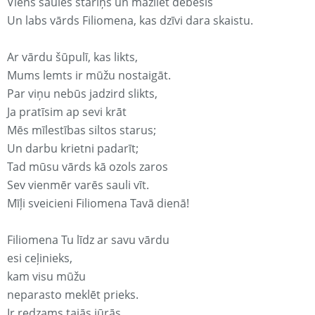
Viens saules stariņš un mazliet debesis
Un labs vārds Filiomena, kas dzīvi dara skaistu.
Ar vārdu šūpulī, kas likts,
Mums lemts ir mūžu nostaigāt.
Par viņu nebūs jadzird slikts,
Ja pratīsim ap sevi krāt
Mēs mīlestības siltos starus;
Un darbu krietni padarīt;
Tad mūsu vārds kā ozols zaros
Sev vienmēr varēs sauli vīt.
Mīļi sveicieni Filiomena Tavā dienā!
Filiomena Tu līdz ar savu vārdu
esi ceļinieks,
kam visu mūžu
neparasto meklēt prieks.
Ir redzams tajās jūrās