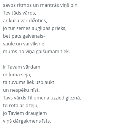
savos ritmos un mantrās viņš pin.
Tev tāds vārds,
ar kuru var dižoties,
jo tur zemes auglības prieks,
bet pats galvenais-
saule un varvīksne
mums no viņa gaišumam tiek.
Ir Tavam vārdam
mīļuma seja,
tā tuvums liek uzplaukt
un nespēku nīst,
Tavs vārds Filiomena uzzied gleznā,
to rotā ar dzeju,
jo Taviem draugiem
viņš dārgakmens īsts.