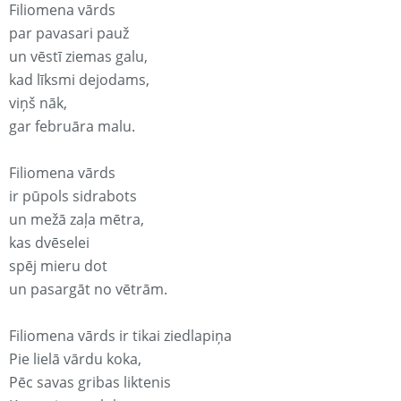
Filiomena vārds
par pavasari pauž
un vēstī ziemas galu,
kad līksmi dejodams,
viņš nāk,
gar februāra malu.
Filiomena vārds
ir pūpols sidrabots
un mežā zaļa mētra,
kas dvēselei
spēj mieru dot
un pasargāt no vētrām.
Filiomena vārds ir tikai ziedlapiņa
Pie lielā vārdu koka,
Pēc savas gribas liktenis