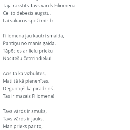
Tajā rakstīts Tavs vārds Filiomena.
Cel to debesīs augstu,
Lai vakaros spoži mirdz!
Filiomena jau kautri smaida,
Pantiņu no manis gaida.
Tāpēc es ar lielu prieku
Nocitēšu četrrindieku!
Acis tā kā vizbulītes,
Mati tā kā pienenītes.
Deguntiņš kā pīrādziņš -
Tas ir mazais Filiomena!
Tavs vārds ir smuks,
Tavs vārds ir jauks,
Man prieks par to,