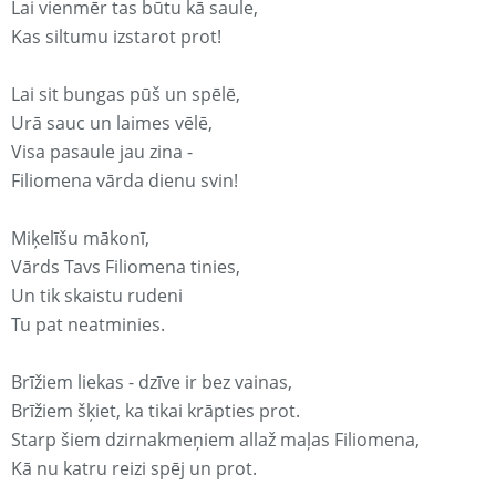
Lai vienmēr tas būtu kā saule,
Kas siltumu izstarot prot!
Lai sit bungas pūš un spēlē,
Urā sauc un laimes vēlē,
Visa pasaule jau zina -
Filiomena vārda dienu svin!
Miķelīšu mākonī,
Vārds Tavs Filiomena tinies,
Un tik skaistu rudeni
Tu pat neatminies.
Brīžiem liekas - dzīve ir bez vainas,
Brīžiem šķiet, ka tikai krāpties prot.
Starp šiem dzirnakmeņiem allaž maļas Filiomena,
Kā nu katru reizi spēj un prot.