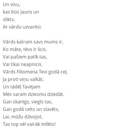
Un visu,
kas būs ļauns un
slikts,
Ar vārdu uzvarēsi.
Vārds katram savs mums ir,
Ko māte, tēvs ir licis.
Vai pašiem patīk tas,
Vai tikai neapnicis.
Vārds Filiomena Tevi godā ceļ,
Ja proti viņu valkāt,
Un tādēļ Tavējam
Mēs varam dziesmu dziedāt.
Gan skanīgs, viegls tas,
Gan godā celts un slavēts,
Lai, mūžu dzīvojot,
Tas top vēl vairāk mīlēts!