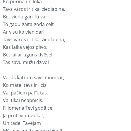
Ko purina un loka.
Tavs vārds ir tikai ziedlapiņa,
Bet vienu gan Tu vari,
To gadu gaitā godā celt
Ar visu ko vien dari.
Tavs vārds ir tikai ziedlapiņa,
Kas laika vējos plīvo,
Bet lai ar uguns dvēseli
Tas savu mūžu dzīvo!
Vārds katram savs mums ir,
Ko māte, tēvs ir licis.
Vai pašiem patīk tas,
Vai tikai neapnicis.
Filiomena Tevi godā ceļ,
Ja proti viņu valkāt,
Un tādēļ Tavējam
Mēs varam dziesmu dziedāt.