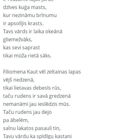
dzīves kuģa masts,
kur nezināmu brīnumu
ir apsolījis krasts.
Tavs vārds ir laika okeānā
gliemežvāks,
kas sevi saprast
tikai mūža rietā sāks.
Filiomena Kaut vēl zeltainas lapas
vējš nedzenā,
tikai lietavas debesīs rūs,
taču rudens ir savā gredzenā
nemanāmi jau ieslēdzis mūs.
Taču rudens jau dejo
pa ābelēm,
salnu lakatos pasauli tin,
Tavu vārdu ka spīdīgu kastani