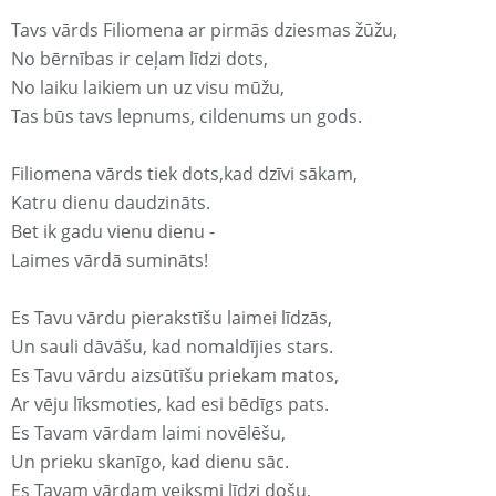
Tavs vārds Filiomena ar pirmās dziesmas žūžu,
No bērnības ir ceļam līdzi dots,
No laiku laikiem un uz visu mūžu,
Tas būs tavs lepnums, cildenums un gods.
Filiomena vārds tiek dots,kad dzīvi sākam,
Katru dienu daudzināts.
Bet ik gadu vienu dienu -
Laimes vārdā sumināts!
Es Tavu vārdu pierakstīšu laimei līdzās,
Un sauli dāvāšu, kad nomaldījies stars.
Es Tavu vārdu aizsūtīšu priekam matos,
Ar vēju līksmoties, kad esi bēdīgs pats.
Es Tavam vārdam laimi novēlēšu,
Un prieku skanīgo, kad dienu sāc.
Es Tavam vārdam veiksmi līdzi došu,