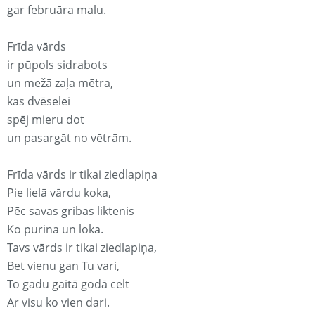
gar februāra malu.
Frīda vārds
ir pūpols sidrabots
un mežā zaļa mētra,
kas dvēselei
spēj mieru dot
un pasargāt no vētrām.
Frīda vārds ir tikai ziedlapiņa
Pie lielā vārdu koka,
Pēc savas gribas liktenis
Ko purina un loka.
Tavs vārds ir tikai ziedlapiņa,
Bet vienu gan Tu vari,
To gadu gaitā godā celt
Ar visu ko vien dari.