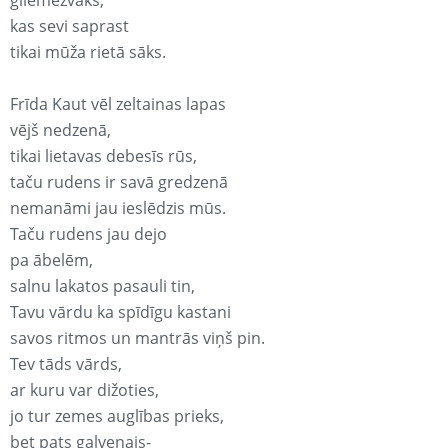
gliemežvāks,
kas sevi saprast
tikai mūža rietā sāks.
Frīda Kaut vēl zeltainas lapas
vējš nedzenā,
tikai lietavas debesīs rūs,
taču rudens ir savā gredzenā
nemanāmi jau ieslēdzis mūs.
Taču rudens jau dejo
pa ābelēm,
salnu lakatos pasauli tin,
Tavu vārdu ka spīdīgu kastani
savos ritmos un mantrās viņš pin.
Tev tāds vārds,
ar kuru var dižoties,
jo tur zemes auglības prieks,
bet pats galvenais-