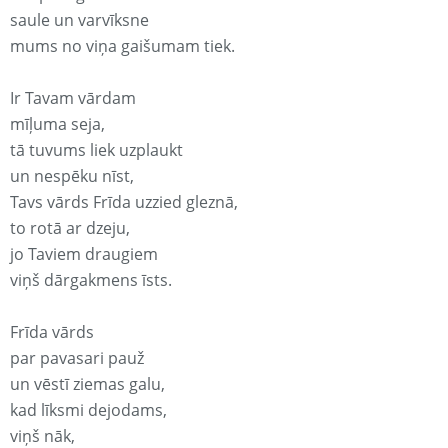
saule un varvīksne
mums no viņa gaišumam tiek.
Ir Tavam vārdam
mīļuma seja,
tā tuvums liek uzplaukt
un nespēku nīst,
Tavs vārds Frīda uzzied gleznā,
to rotā ar dzeju,
jo Taviem draugiem
viņš dārgakmens īsts.
Frīda vārds
par pavasari pauž
un vēstī ziemas galu,
kad līksmi dejodams,
viņš nāk,