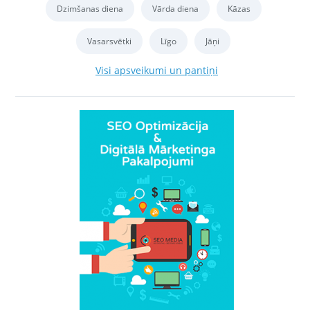
Dzimšanas diena
Vārda diena
Kāzas
Vasarsvētki
Līgo
Jāņi
Visi apsveikumi un pantiņi