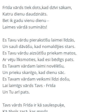
Frīda vārds tiek dots,kad dzīvi sākam,
Katru dienu daudzināts.
Bet ik gadu vienu dienu -
Laimes vārdā sumināts!
Es Tavu vārdu pierakstīšu laimei līdzās,
Un sauli dāvāšu, kad nomaldījies stars.
Es Tavu vārdu aizsūtīšu priekam matos,
Ar vēju līksmoties, kad esi bēdīgs pats.
Es Tavam vārdam laimi novēlēšu,
Un prieku skanīgo, kad dienu sāc.
Es Tavam vārdam veiksmi līdzi došu,
Lai laimīgs vārds Tavs - Frīda
Un Tu arī pats.
Tavs vārds Frīda ir kā saulespuķe,
Kā ābols zarā, kas mirdz.