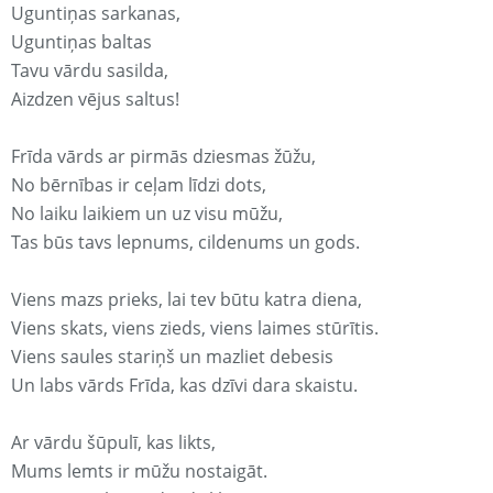
Uguntiņas sarkanas,
Uguntiņas baltas
Tavu vārdu sasilda,
Aizdzen vējus saltus!
Frīda vārds ar pirmās dziesmas žūžu,
No bērnības ir ceļam līdzi dots,
No laiku laikiem un uz visu mūžu,
Tas būs tavs lepnums, cildenums un gods.
Viens mazs prieks, lai tev būtu katra diena,
Viens skats, viens zieds, viens laimes stūrītis.
Viens saules stariņš un mazliet debesis
Un labs vārds Frīda, kas dzīvi dara skaistu.
Ar vārdu šūpulī, kas likts,
Mums lemts ir mūžu nostaigāt.