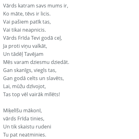
Vārds katram savs mums ir,
Ko māte, tēvs ir licis.
Vai pašiem patīk tas,
Vai tikai neapnicis.
Vārds Frīda Tevi godā ceļ,
Ja proti viņu valkāt,
Un tādēļ Tavējam
Mēs varam dziesmu dziedāt.
Gan skanīgs, viegls tas,
Gan godā celts un slavēts,
Lai, mūžu dzīvojot,
Tas top vēl vairāk mīlēts!
Miķelīšu mākonī,
vārds Frīda tinies,
Un tik skaistu rudeni
Tu pat neatminies.