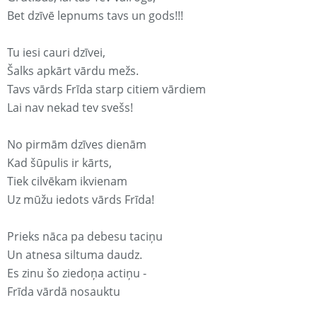
Bet dzīvē lepnums tavs un gods!!!
Tu iesi cauri dzīvei,
Šalks apkārt vārdu mežs.
Tavs vārds Frīda starp citiem vārdiem
Lai nav nekad tev svešs!
No pirmām dzīves dienām
Kad šūpulis ir kārts,
Tiek cilvēkam ikvienam
Uz mūžu iedots vārds Frīda!
Prieks nāca pa debesu taciņu
Un atnesa siltuma daudz.
Es zinu šo ziedoņa actiņu -
Frīda vārdā nosauktu