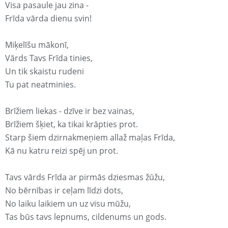
Visa pasaule jau zina -
Frīda vārda dienu svin!
Miķelīšu mākonī,
Vārds Tavs Frīda tinies,
Un tik skaistu rudeni
Tu pat neatminies.
Brīžiem liekas - dzīve ir bez vainas,
Brīžiem šķiet, ka tikai krāpties prot.
Starp šiem dzirnakmeņiem allaž maļas Frīda,
Kā nu katru reizi spēj un prot.
Tavs vārds Frīda ar pirmās dziesmas žūžu,
No bērnības ir ceļam līdzi dots,
No laiku laikiem un uz visu mūžu,
Tas būs tavs lepnums, cildenums un gods.