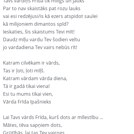
Tavs vārdiņš Frīda tik mīligs un jauks
Par to nav skaistāks pat rozu lauks
vai esi redzējusi/is kā ezers atspidot saulei
kā milijoniem dimantos spīd?
Ieskaties, šis skaistums Tevi mīt!
Daudz mīļu vardu Tev šodien veltu
jo vardadiena Tev vairs nebūs rīt!
Katram cilvēkam ir vārds,
Tas ir ļoti, ļoti mīļš.
Katram vārdam vārda diena,
Tā ir gadā tikai viena!
Esi tu mums tikai vien,
Vārda Frīda īpašnieks
Lai Tavs vārds Frīda, kurš dots ar mīlestību ...
Mātes, tēva sapņiem dots,
Grūtībās, lai tas Tev vairogs,