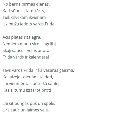
No bērna pirmās dienas,
Kad šūpulis tam kārts,
Tiek cilvēkam ikvienam
Uz mūžu iedots vārds Frīda
Acis platas rītā agrā,
Nemiers manu sirdi sagrābj.
Skaļi saucu - velns ar ārā
Frīda vārds ir kalendārā!
Tavs vārds Frīda ir kā vasaras gaisma,
Ko, aizejot dienām, tā dod,
Lai vienmēr tas būtu kā saule,
Kas siltumu izstarot prot!
Lai sit bungas pūš un spēlē,
Urā sauc un laimes vēlē,