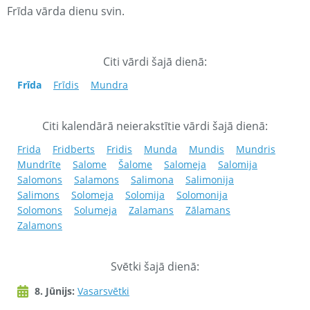
Frīda vārda dienu svin.
Citi vārdi šajā dienā:
Frīda
Frīdis
Mundra
Citi kalendārā neierakstītie vārdi šajā dienā:
Frida
Fridberts
Fridis
Munda
Mundis
Mundris
Mundrīte
Salome
Šalome
Salomeja
Salomija
Salomons
Salamons
Salimona
Salimonija
Salimons
Solomeja
Solomija
Solomonija
Solomons
Solumeja
Zalamans
Zālamans
Zalamons
Svētki šajā dienā:
8. Jūnijs:
Vasarsvētki