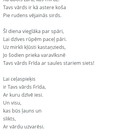
Tavs vārds ir kā astere koša
Pie rudens vējainās sirds.
Šī diena vieglāka par spāri,
Lai dzīves rūpēm paceļ pāri.
Uz mirkli kļūsti kastaņzieds,
Jo šodien prieka varavīksnē
Tavs vārds Frīda ar saules stariem siets!
Lai ceļaspieķis
ir Tavs vārds Frīda,
Ar kuru dzīvē iesi.
Un visu,
kas būs ļauns un
slikts,
Ar vārdu uzvarēsi.