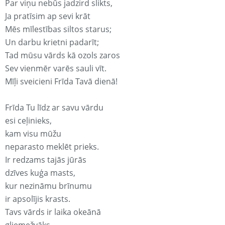
Par viņu nebūs jadzird slikts,
Ja pratīsim ap sevi krāt
Mēs mīlestības siltos starus;
Un darbu krietni padarīt;
Tad mūsu vārds kā ozols zaros
Sev vienmēr varēs sauli vīt.
Mīļi sveicieni Frīda Tavā dienā!
Frīda Tu līdz ar savu vārdu
esi ceļinieks,
kam visu mūžu
neparasto meklēt prieks.
Ir redzams tajās jūrās
dzīves kuģa masts,
kur nezināmu brīnumu
ir apsolījis krasts.
Tavs vārds ir laika okeānā