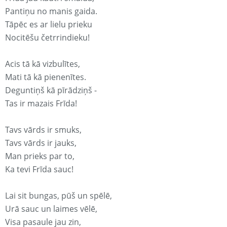
Pantiņu no manis gaida.
Tāpēc es ar lielu prieku
Nocitēšu četrrindieku!
Acis tā kā vizbulītes,
Mati tā kā pienenītes.
Deguntiņš kā pīrādziņš -
Tas ir mazais Frīda!
Tavs vārds ir smuks,
Tavs vārds ir jauks,
Man prieks par to,
Ka tevi Frīda sauc!
Lai sit bungas, pūš un spēlē,
Urā sauc un laimes vēlē,
Visa pasaule jau zin,