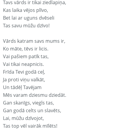
Tavs vārds ir tikai ziedlapiņa,
Kas laika vējos plīvo,
Bet lai ar uguns dvēseli
Tas savu mūžu dzīvo!
Vārds katram savs mums ir,
Ko māte, tēvs ir licis.
Vai pašiem patīk tas,
Vai tikai neapnicis.
Frīda Tevi godā ceļ,
Ja proti viņu valkāt,
Un tādēļ Tavējam
Mēs varam dziesmu dziedāt.
Gan skanīgs, viegls tas,
Gan godā celts un slavēts,
Lai, mūžu dzīvojot,
Tas top vēl vairāk mīlēts!