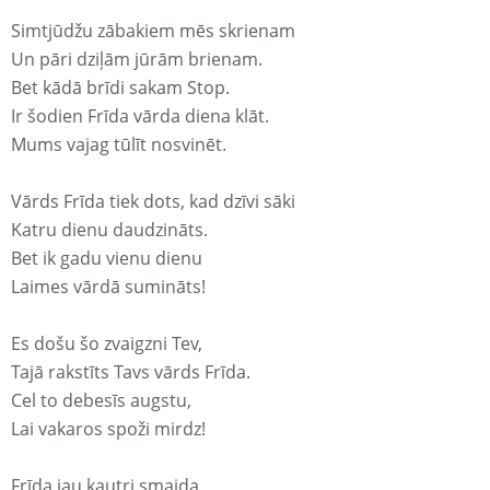
Simtjūdžu zābakiem mēs skrienam
Un pāri dziļām jūrām brienam.
Bet kādā brīdi sakam Stop.
Ir šodien Frīda vārda diena klāt.
Mums vajag tūlīt nosvinēt.
Vārds Frīda tiek dots, kad dzīvi sāki
Katru dienu daudzināts.
Bet ik gadu vienu dienu
Laimes vārdā sumināts!
Es došu šo zvaigzni Tev,
Tajā rakstīts Tavs vārds Frīda.
Cel to debesīs augstu,
Lai vakaros spoži mirdz!
Frīda jau kautri smaida,