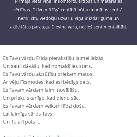
Pirmajā vietā viņai ir komforts, ērtības un materiālās
vērtības. Dzīvo mūžīgā centībā būt uzmanības centrā,
nemīl citu viedokļu uzvaru. Viņa ir izdarīguma un
aktivitātes paraugs. Dievina varu, necieš sentimentalitāti.
Es Tavu vārdu Frīda pierakstīšu laimei līdzās,
Un sauli dāvāšu, kad nomaldījies stars.
Es Tavu vārdu aizsūtīšu priekam matos,
Ar vēju līksmoties, kad esi bēdīgs pats.
Es Tavam vārdam laimi novēlēšu,
Un prieku skanīgo, kad dienu sāc.
Es Tavam vārdam veiksmi līdzi došu,
Lai laimīgs vārds Tavs -
Un Tu arī pats ...