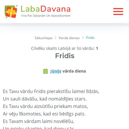
Fridis
Sākumlapa
Varda dienas
Cilvēku skaits Latvijā ar šo vārdu:
1
Fridis
Jūnijs
vārda diena
Es Tavu vārdu Fridis pierakstīšu laimei līdzās,
Un sauli dāvāšu, kad nomaldījies stars.
Es Tavu vārdu aizsūtīšu priekam matos,
Ar vēju līksmoties, kad esi bēdīgs pats.
Es Tavam vārdam laimi novēlēšu,
Un prieku skanīgo, kad dienu sāc.