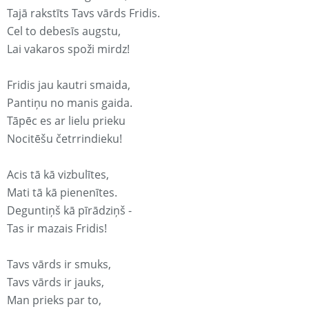
Tajā rakstīts Tavs vārds Fridis.
Cel to debesīs augstu,
Lai vakaros spoži mirdz!
Fridis jau kautri smaida,
Pantiņu no manis gaida.
Tāpēc es ar lielu prieku
Nocitēšu četrrindieku!
Acis tā kā vizbulītes,
Mati tā kā pienenītes.
Deguntiņš kā pīrādziņš -
Tas ir mazais Fridis!
Tavs vārds ir smuks,
Tavs vārds ir jauks,
Man prieks par to,