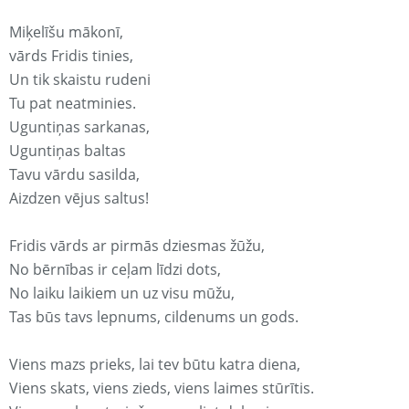
Miķelīšu mākonī,
vārds Fridis tinies,
Un tik skaistu rudeni
Tu pat neatminies.
Uguntiņas sarkanas,
Uguntiņas baltas
Tavu vārdu sasilda,
Aizdzen vējus saltus!
Fridis vārds ar pirmās dziesmas žūžu,
No bērnības ir ceļam līdzi dots,
No laiku laikiem un uz visu mūžu,
Tas būs tavs lepnums, cildenums un gods.
Viens mazs prieks, lai tev būtu katra diena,
Viens skats, viens zieds, viens laimes stūrītis.