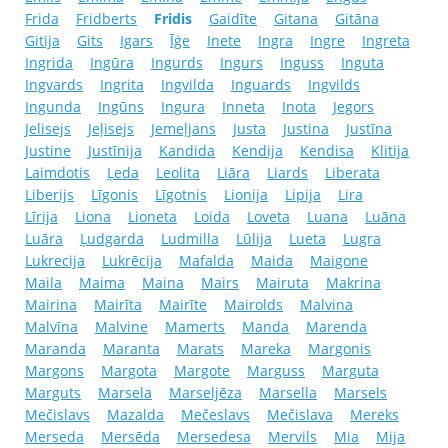
Frida
Fridberts
Fridis
Gaidīte
Gitana
Gitāna
Gitija
Gits
Igars
Īģe
Inete
Ingra
Ingre
Ingreta
Ingrida
Ingūra
Ingurds
Ingurs
Inguss
Inguta
Ingvards
Ingrita
Ingvilda
Inguards
Ingvilds
Ingunda
Ingūns
Ingura
Inneta
Inota
Jegors
Jelisejs
Jeļisejs
Jemeļjans
Justa
Justina
Justīna
Justine
Justīnija
Kandida
Kendija
Kendisa
Klitija
Laimdotis
Ļeda
Leolita
Liāra
Liards
Liberata
Liberijs
Līgonis
Līgotnis
Lionija
Lipija
Lira
Līrija
Liona
Lioneta
Loida
Loveta
Luana
Luāna
Luāra
Ļudgarda
Ludmilla
Lūlija
Lueta
Lugra
Lukrecija
Lukrēcija
Mafalda
Maida
Maigone
Maila
Maima
Maina
Mairs
Mairuta
Makrina
Mairina
Mairīta
Mairīte
Mairolds
Malvina
Malvīna
Malvine
Mamerts
Manda
Marenda
Maranda
Maranta
Marats
Mareka
Margonis
Margons
Margota
Margote
Marguss
Marguta
Marguts
Marsela
Marseljēza
Marsella
Marsels
Mečislavs
Mazalda
Mečeslavs
Mečislava
Mereks
Merseda
Mersēda
Mersedesa
Mervils
Mia
Mija