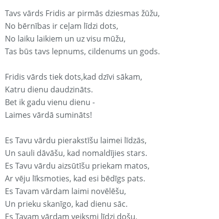
Tavs vārds Fridis ar pirmās dziesmas žūžu,
No bērnības ir ceļam līdzi dots,
No laiku laikiem un uz visu mūžu,
Tas būs tavs lepnums, cildenums un gods.
Fridis vārds tiek dots,kad dzīvi sākam,
Katru dienu daudzināts.
Bet ik gadu vienu dienu -
Laimes vārdā sumināts!
Es Tavu vārdu pierakstīšu laimei līdzās,
Un sauli dāvāšu, kad nomaldījies stars.
Es Tavu vārdu aizsūtīšu priekam matos,
Ar vēju līksmoties, kad esi bēdīgs pats.
Es Tavam vārdam laimi novēlēšu,
Un prieku skanīgo, kad dienu sāc.
Es Tavam vārdam veiksmi līdzi došu,