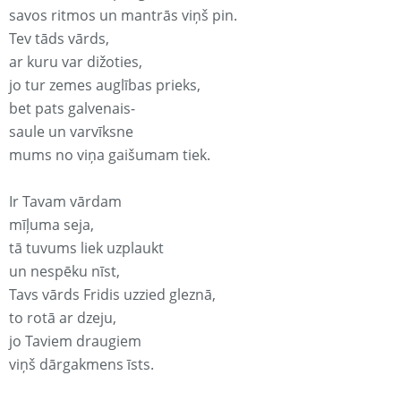
savos ritmos un mantrās viņš pin.
Tev tāds vārds,
ar kuru var dižoties,
jo tur zemes auglības prieks,
bet pats galvenais-
saule un varvīksne
mums no viņa gaišumam tiek.
Ir Tavam vārdam
mīļuma seja,
tā tuvums liek uzplaukt
un nespēku nīst,
Tavs vārds Fridis uzzied gleznā,
to rotā ar dzeju,
jo Taviem draugiem
viņš dārgakmens īsts.