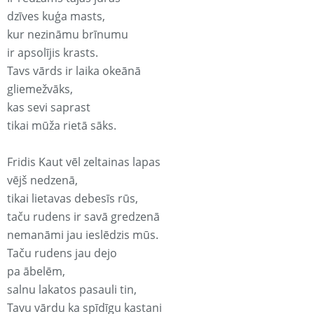
dzīves kuģa masts,
kur nezināmu brīnumu
ir apsolījis krasts.
Tavs vārds ir laika okeānā
gliemežvāks,
kas sevi saprast
tikai mūža rietā sāks.
Fridis Kaut vēl zeltainas lapas
vējš nedzenā,
tikai lietavas debesīs rūs,
taču rudens ir savā gredzenā
nemanāmi jau ieslēdzis mūs.
Taču rudens jau dejo
pa ābelēm,
salnu lakatos pasauli tin,
Tavu vārdu ka spīdīgu kastani