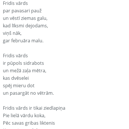
Fridis vārds
par pavasari pauž
un vēstī ziemas galu,
kad līksmi dejodams,
viņš nāk,
gar februāra malu.
Fridis vārds
ir pūpols sidrabots
un mežā zaļa mētra,
kas dvēselei
spēj mieru dot
un pasargāt no vētrām.
Fridis vārds ir tikai ziedlapiņa
Pie lielā vārdu koka,
Pēc savas gribas liktenis