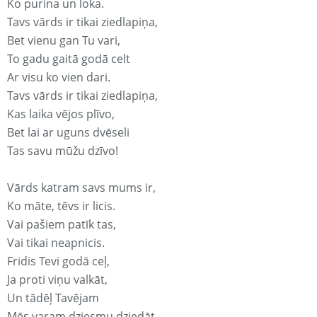
Ko purina un loka.
Tavs vārds ir tikai ziedlapiņa,
Bet vienu gan Tu vari,
To gadu gaitā godā celt
Ar visu ko vien dari.
Tavs vārds ir tikai ziedlapiņa,
Kas laika vējos plīvo,
Bet lai ar uguns dvēseli
Tas savu mūžu dzīvo!
Vārds katram savs mums ir,
Ko māte, tēvs ir licis.
Vai pašiem patīk tas,
Vai tikai neapnicis.
Fridis Tevi godā ceļ,
Ja proti viņu valkāt,
Un tādēļ Tavējam
Mēs varam dziesmu dziedāt.