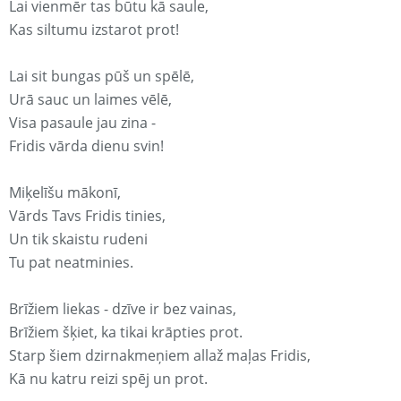
Lai vienmēr tas būtu kā saule,
Kas siltumu izstarot prot!
Lai sit bungas pūš un spēlē,
Urā sauc un laimes vēlē,
Visa pasaule jau zina -
Fridis vārda dienu svin!
Miķelīšu mākonī,
Vārds Tavs Fridis tinies,
Un tik skaistu rudeni
Tu pat neatminies.
Brīžiem liekas - dzīve ir bez vainas,
Brīžiem šķiet, ka tikai krāpties prot.
Starp šiem dzirnakmeņiem allaž maļas Fridis,
Kā nu katru reizi spēj un prot.