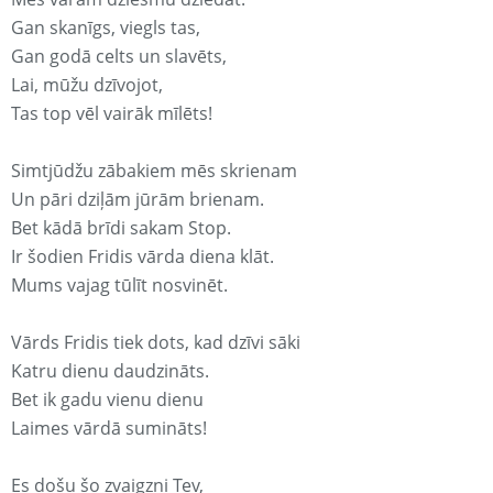
Gan skanīgs, viegls tas,
Gan godā celts un slavēts,
Lai, mūžu dzīvojot,
Tas top vēl vairāk mīlēts!
Simtjūdžu zābakiem mēs skrienam
Un pāri dziļām jūrām brienam.
Bet kādā brīdi sakam Stop.
Ir šodien Fridis vārda diena klāt.
Mums vajag tūlīt nosvinēt.
Vārds Fridis tiek dots, kad dzīvi sāki
Katru dienu daudzināts.
Bet ik gadu vienu dienu
Laimes vārdā sumināts!
Es došu šo zvaigzni Tev,