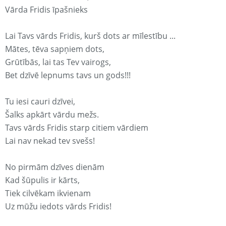
Vārda Fridis īpašnieks
Lai Tavs vārds Fridis, kurš dots ar mīlestību ...
Mātes, tēva sapņiem dots,
Grūtībās, lai tas Tev vairogs,
Bet dzīvē lepnums tavs un gods!!!
Tu iesi cauri dzīvei,
Šalks apkārt vārdu mežs.
Tavs vārds Fridis starp citiem vārdiem
Lai nav nekad tev svešs!
No pirmām dzīves dienām
Kad šūpulis ir kārts,
Tiek cilvēkam ikvienam
Uz mūžu iedots vārds Fridis!