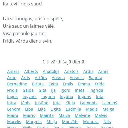
Ka tevi Fridis sauc!
Lai sit bungas, pūš un spēlē,
Urā sauc un laimes vēlē,
Visa pasaule jau zin,
Fridis vārda dienu svin.
Citi vārdi šajā dienā:
Ainārs
Alberts
Anatolijs
Anatols
Ardis
Arnis
Arno
Artis
Artūrs
Ausma
Ausmis
Baņuta
Bernedīne
Biruta
Egita
Emīls
Emma
Frīda
Frīdis
Gaida
Gita
Ija
Igors
Ineta
Ingrīda
Ingus
Ingvars
Inguna
Ingūna
Inguns
Inta
Intra
Jānis
Justīne
Juta
Kitija
Laimdots
Laimiņš
Lenora
Lība
Līga
Ligita
Ludmila
Madis
Maiga
Maira
Mairis
Mairita
Malva
Malvīne
Malvis
Mareks
Margots
Milija
Monvīds
Mundra
Nils
Nora
Pāvils
Paulis
Pauls
Pēteris
Rasa
Rasma