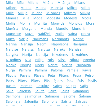
Mila
Mīla
Milana
Milāna
Milānija
Milans
Milāns
Milena
Milēna
Milēnija
Milica
Milita
Mille
Millija
Milona
Milvards
Milvars
Milvija
Mimoza
Mīle
Moda
Modesta
Modests
Modis
Molija
Mollija
Monrita
Monvida
Monvids
Mora
Morēna
Morgane
Munda
Mundis
Mundris
Mundrīte
Mūza
Naidžels
Naila
Naina
Naira
Muza
Nārija
Narimans
Narimants
Narine
Narinē
Nansija
Naomi
Napoleons
Narajana
Narcise
Narciss
Narciza
Nareks
Nargisa
Nargiza
Narija
Nensija
Nikodems
Nikodēms
Nikodims
Nila
Nilija
Nīls
Nilss
Niluta
Norgita
Norika
Noriņa
Noris
Norīte
Norītis
Norvalda
Nurja
Palmira
Palmīra
Paloma
Pamela
Pavils
Pāvuls
Pavels
Pāvels
Peta
Pēters
Petra
Petro
Petrs
Piters
Pīters
Pits
Pjotrs
Pola
Pols
Povils
Rasita
Rasmīte
Rasulīte
Saiga
Saigits
Saija
Saila
Sailensa
Sailita
Saira
Sairis
Salamons
Salimona
Salimonija
Salimons
Salome
Šalome
Salomeja
Salomija
Salomons
Sairita
Sairuss