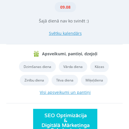
09.08
Šajā dienā nav ko svinēt :)
Svētku kalendārs
Apsveikumi, pantiņi, dzejoļi
Dzimšanas diena
Vārda diena
Kāzas
Zinību diena
Tēva diena
Miķeļdiena
Visi apsveikumi un pantiņi