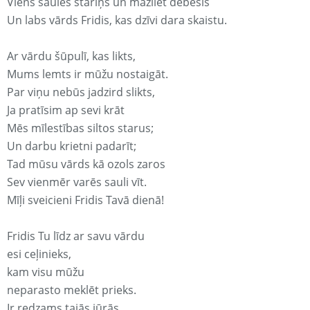
Viens saules stariņš un mazliet debesis
Un labs vārds Fridis, kas dzīvi dara skaistu.
Ar vārdu šūpulī, kas likts,
Mums lemts ir mūžu nostaigāt.
Par viņu nebūs jadzird slikts,
Ja pratīsim ap sevi krāt
Mēs mīlestības siltos starus;
Un darbu krietni padarīt;
Tad mūsu vārds kā ozols zaros
Sev vienmēr varēs sauli vīt.
Mīļi sveicieni Fridis Tavā dienā!
Fridis Tu līdz ar savu vārdu
esi ceļinieks,
kam visu mūžu
neparasto meklēt prieks.
Ir redzams tajās jūrās