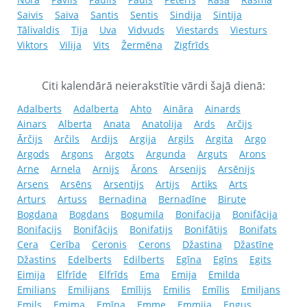
Saivis
Saiva
Santis
Sentis
Sindija
Sintija
Tālivaldis
Tija
Uva
Vidvuds
Viestards
Viesturs
Viktors
Vilija
Vits
Žermēna
Zigfrīds
Citi kalendārā neierakstītie vārdi šajā dienā:
Adalberts
Adalberta
Ahto
Aināra
Ainards
Ainars
Alberta
Anata
Anatolija
Ards
Arčijs
Ārčijs
Arčils
Ardijs
Argija
Argils
Argita
Argo
Argods
Argons
Argots
Argunda
Arguts
Arons
Arne
Arnela
Arnijs
Ārons
Arsenijs
Arsēnijs
Arsens
Arsēns
Arsentijs
Artijs
Artiks
Arts
Arturs
Artuss
Bernadina
Bernadīne
Birute
Bogdana
Bogdans
Bogumila
Bonifacija
Bonifācija
Bonifacijs
Bonifācijs
Bonifatijs
Bonifātijs
Bonifats
Cera
Cerība
Ceronis
Cerons
Džastina
Džastīne
Džastins
Edelberts
Edilberts
Egīna
Egīns
Egits
Eimija
Elfrīde
Elfrīds
Ema
Emija
Emilda
Emilians
Emilijans
Emīlijs
Emilis
Emīlis
Emiljans
Emils
Emima
Emīna
Emme
Emmija
Engus