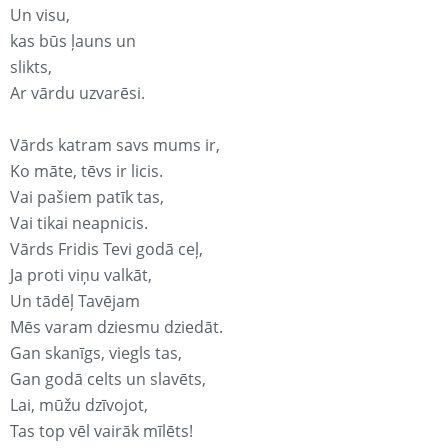
Un visu,
kas būs ļauns un
slikts,
Ar vārdu uzvarēsi.
Vārds katram savs mums ir,
Ko māte, tēvs ir licis.
Vai pašiem patīk tas,
Vai tikai neapnicis.
Vārds Fridis Tevi godā ceļ,
Ja proti viņu valkāt,
Un tādēļ Tavējam
Mēs varam dziesmu dziedāt.
Gan skanīgs, viegls tas,
Gan godā celts un slavēts,
Lai, mūžu dzīvojot,
Tas top vēl vairāk mīlēts!