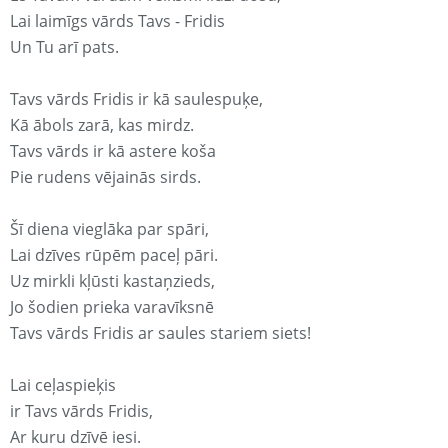
Lai laimīgs vārds Tavs - Fridis
Un Tu arī pats.
Tavs vārds Fridis ir kā saulespuķe,
Kā ābols zarā, kas mirdz.
Tavs vārds ir kā astere koša
Pie rudens vējainās sirds.
Šī diena vieglāka par spāri,
Lai dzīves rūpēm paceļ pāri.
Uz mirkli kļūsti kastaņzieds,
Jo šodien prieka varavīksnē
Tavs vārds Fridis ar saules stariem siets!
Lai ceļaspieķis
ir Tavs vārds Fridis,
Ar kuru dzīvē iesi.