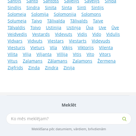
Santijs
Santo
Santoss
Savelijs
Savēlijs
Sinda
Sindijs
Sindra
Sinita
Sinta
Sinti
Sintijs
Solomeja
Solomija
Solomonija
Solomons
Solumeja
Taivo
Tālivalda
Tālivalds
Taive
Tālvaldis
Toivo
Ustinija
Ustiņja
Ūva
Uve
Ūve
Veidvedis
Vestards
Videvuts
Vidis
Vido
Vidulis
Vidvars
Vidvuts
Viestars
Viestarts
Videvuds
Viesturis
Vieturs
Vila
Vikijs
Viktorijs
Vilenta
Vilita
Vilja
Viljanta
Villija
Vitis
Vito
Vitors
Vitus
Zalamans
Zālamans
Zalamons
Žermena
Zigfrids
Zinda
Zindra
Zinija
Meklēt
Meklēšana pēc datumiem, vārdiem, brīvdienām