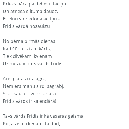
Prieks nāca pa debesu taciņu
Un atnesa siltuma daudz.
Es zinu šo ziedoņa actiņu -
Fridis vārdā nosauktu
No bērna pirmās dienas,
Kad šūpulis tam kārts,
Tiek cilvēkam ikvienam
Uz mūžu iedots vārds Fridis
Acis platas rītā agrā,
Nemiers manu sirdi sagrābj.
Skaļi saucu - velns ar ārā
Fridis vārds ir kalendārā!
Tavs vārds Fridis ir kā vasaras gaisma,
Ko, aizejot dienām, tā dod,