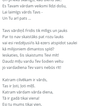
Es Tavam vārdam veiksmi līdzi došu,
Lai laimīgs vārds Tavs -
Un Tu arī pats ...
Tavs vārdiņš Fridis tik mīligs un jauks
Par to nav skaistāks pat rozu lauks
vai esi redzējusi/is kā ezers atspidot saulei
kā milijoniem dimantos spīd?
Ieskaties, šis skaistums Tevi mīt!
Daudz mīļu vardu Tev šodien veltu
jo vardadiena Tev vairs nebūs rīt!
Katram cilvēkam ir vārds,
Tas ir ļoti, ļoti mīļš.
Katram vārdam vārda diena,
Tā ir gadā tikai viena!
Esi tu mums tikai vien,