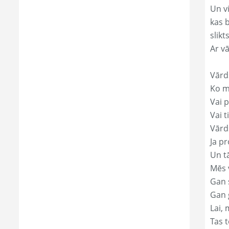
Un v
kas 
slikts
Ar v
Vārd
Ko mā
Vai p
Vai t
Vārd
Ja pr
Un t
Mēs 
Gan s
Gan 
Lai, 
Tas t