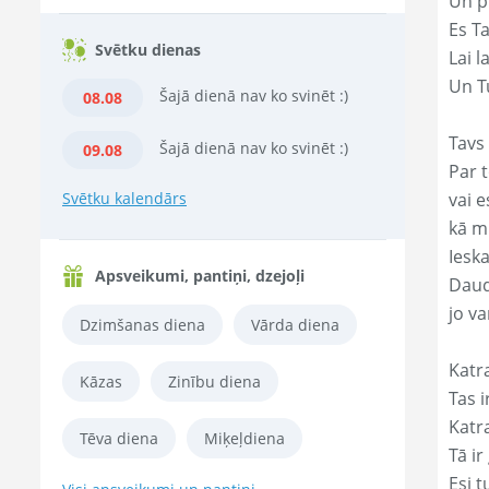
Un p
Es T
Svētku dienas
Lai l
Un Tu
Šajā dienā nav ko svinēt :)
08.08
Tavs 
Šajā dienā nav ko svinēt :)
09.08
Par t
Svētku kalendārs
vai e
kā m
Ieska
Apsveikumi, pantiņi, dzejoļi
Daud
jo va
Dzimšanas diena
Vārda diena
Katr
Kāzas
Zinību diena
Tas ir
Katr
Tēva diena
Miķeļdiena
Tā ir
Esi t