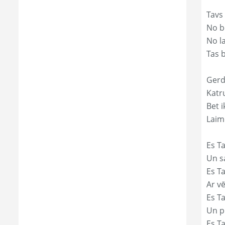
Tavs
No bē
No l
Tas 
Gerd
Katr
Bet i
Laim
Es Ta
Un s
Es T
Ar vē
Es T
Un p
Es T