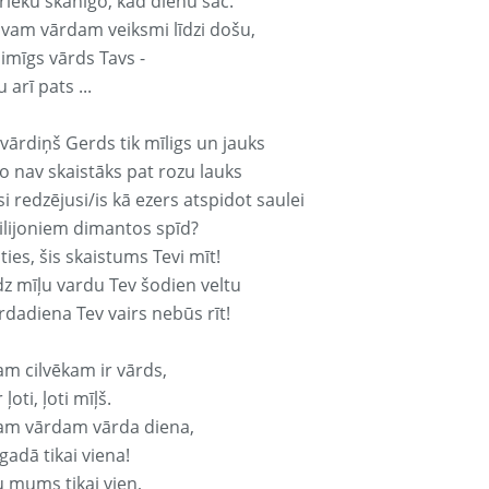
rieku skanīgo, kad dienu sāc.
avam vārdam veiksmi līdzi došu,
aimīgs vārds Tavs -
 arī pats ...
vārdiņš Gerds tik mīligs un jauks
o nav skaistāks pat rozu lauks
si redzējusi/is kā ezers atspidot saulei
ilijoniem dimantos spīd?
ties, šis skaistums Tevi mīt!
z mīļu vardu Tev šodien veltu
rdadiena Tev vairs nebūs rīt!
am cilvēkam ir vārds,
 ļoti, ļoti mīļš.
am vārdam vārda diena,
 gadā tikai viena!
u mums tikai vien,