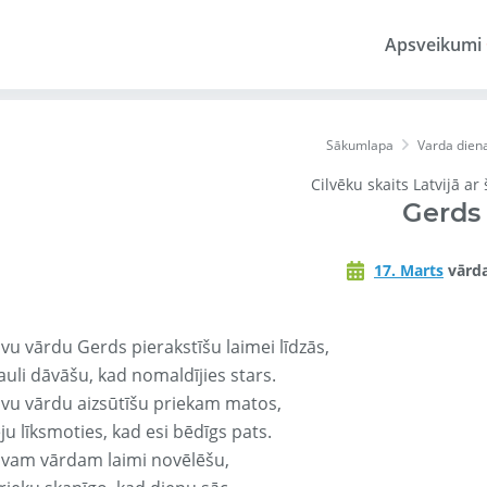
Apsveikumi
Sākumlapa
Varda dien
Cilvēku skaits Latvijā ar
Gerds
17. Marts
vārda
vu vārdu Gerds pierakstīšu laimei līdzās,
auli dāvāšu, kad nomaldījies stars.
avu vārdu aizsūtīšu priekam matos,
ju līksmoties, kad esi bēdīgs pats.
avam vārdam laimi novēlēšu,