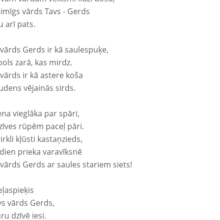
aimīgs vārds Tavs - Gerds
 arī pats.
 vārds Gerds ir kā saulespuķe,
ols zarā, kas mirdz.
vārds ir kā astere koša
udens vējainās sirds.
ena vieglāka par spāri,
dzīves rūpēm paceļ pāri.
rkli kļūsti kastaņzieds,
odien prieka varavīksnē
 vārds Gerds ar saules stariem siets!
eļaspieķis
vs vārds Gerds,
ru dzīvē iesi.