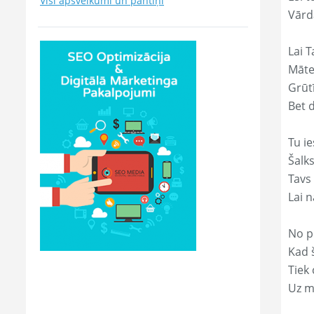
Visi apsveikumi un pantiņi
Vārd
Lai T
Māte
Grūtī
Bet 
Tu ie
Šalk
Tavs
Lai 
No p
Kad š
Tiek
Uz m