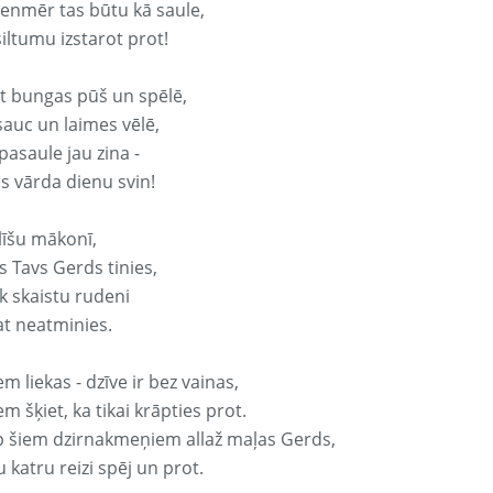
vienmēr tas būtu kā saule,
iltumu izstarot prot!
it bungas pūš un spēlē,
sauc un laimes vēlē,
pasaule jau zina -
s vārda dienu svin!
līšu mākonī,
s Tavs Gerds tinies,
k skaistu rudeni
at neatminies.
em liekas - dzīve ir bez vainas,
em šķiet, ka tikai krāpties prot.
p šiem dzirnakmeņiem allaž maļas Gerds,
 katru reizi spēj un prot.