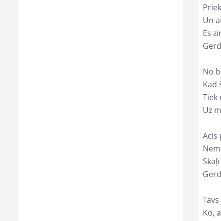
Prie
Un a
Es zi
Gerd
No b
Kad 
Tiek
Uz m
Acis 
Nemi
Skaļi
Gerd
Tavs
Ko, a