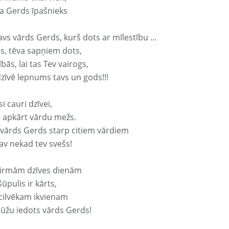
a Gerds īpašnieks
avs vārds Gerds, kurš dots ar mīlestību ...
s, tēva sapņiem dots,
bās, lai tas Tev vairogs,
dzīvē lepnums tavs un gods!!!
si cauri dzīvei,
s apkārt vārdu mežs.
 vārds Gerds starp citiem vārdiem
nav nekad tev svešs!
irmām dzīves dienām
ūpulis ir kārts,
 cilvēkam ikvienam
ūžu iedots vārds Gerds!