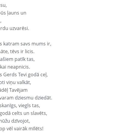
isu,
būs ļauns un
,
ārdu uzvarēsi.
s katram savs mums ir,
te, tēvs ir licis.
ašiem patīk tas,
ikai neapnicis.
s Gerds Tevi godā ceļ,
oti viņu valkāt,
ādēļ Tavējam
varam dziesmu dziedāt.
kanīgs, viegls tas,
godā celts un slavēts,
mūžu dzīvojot,
op vēl vairāk mīlēts!