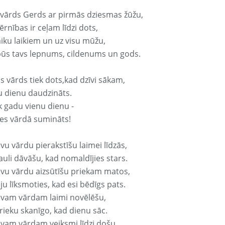
 vārds Gerds ar pirmās dziesmas žūžu,
rnības ir ceļam līdzi dots,
aiku laikiem un uz visu mūžu,
būs tavs lepnums, cildenums un gods.
s vārds tiek dots,kad dzīvi sākam,
u dienu daudzināts.
k gadu vienu dienu -
es vārdā sumināts!
vu vārdu pierakstīšu laimei līdzās,
auli dāvāšu, kad nomaldījies stars.
avu vārdu aizsūtīšu priekam matos,
ju līksmoties, kad esi bēdīgs pats.
avam vārdam laimi novēlēšu,
rieku skanīgo, kad dienu sāc.
avam vārdam veiksmi līdzi došu,