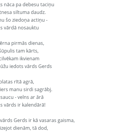
ks nāca pa debesu taciņu
tnesa siltuma daudz.
nu šo ziedoņa actiņu -
s vārdā nosauktu
ērna pirmās dienas,
šūpulis tam kārts,
 cilvēkam ikvienam
ūžu iedots vārds Gerds
platas rītā agrā,
ers manu sirdi sagrābj.
 saucu - velns ar ārā
s vārds ir kalendārā!
 vārds Gerds ir kā vasaras gaisma,
izejot dienām, tā dod,