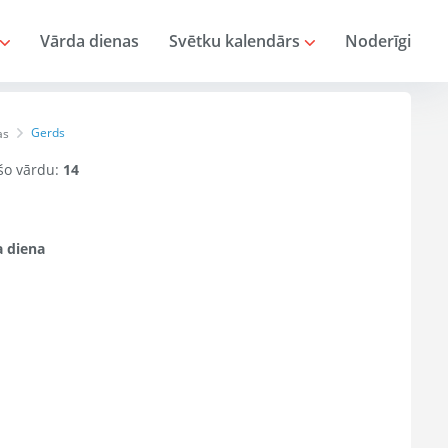
Vārda dienas
Svētku kalendārs
Noderīgi
Gerds
as
 šo vārdu:
14
 diena