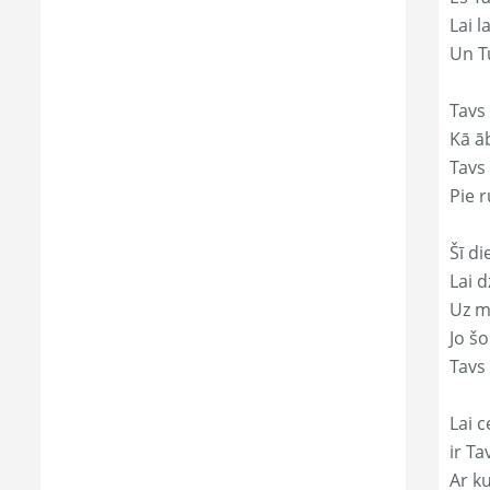
Lai l
Un Tu
Tavs
Kā āb
Tavs 
Pie r
Šī di
Lai 
Uz mi
Jo š
Tavs
Lai c
ir Ta
Ar ku