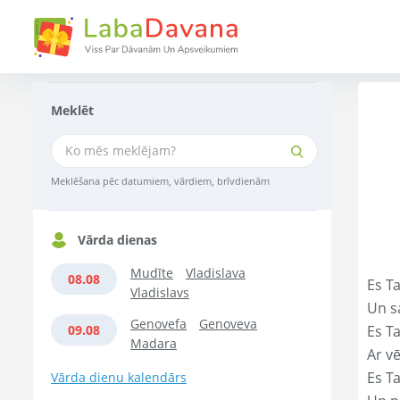
Meklēt
Meklēšana pēc datumiem, vārdiem, brīvdienām
Vārda dienas
Mudīte
Vladislava
08.08
Es Ta
Vladislavs
Un s
Genovefa
Genoveva
09.08
Es T
Madara
Ar vē
Es T
Vārda dienu kalendārs