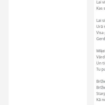
Lai 
Kas s
Lai s
Urā 
Visa 
Gerd
Miķe
Vārd
Un ti
Tu p
Brīži
Brīži
Star
Kā nu