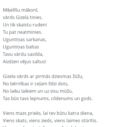
Miķelīšu mākonī,
vārds Gizela tinies,
Un tik skaistu rudeni
Tu pat neatminies.
Uguntiņas sarkanas,
Uguntiņas baltas
Tavu vārdu sasilda,
Aizdzen vējus saltus!
Gizela vārds ar pirmās dziesmas žūžu,
No bērnības ir ceļam līdzi dots,
No laiku laikiem un uz visu mūžu,
Tas būs tavs lepnums, cildenums un gods.
Viens mazs prieks, lai tev būtu katra diena,
Viens skats, viens zieds, viens laimes stūrītis.