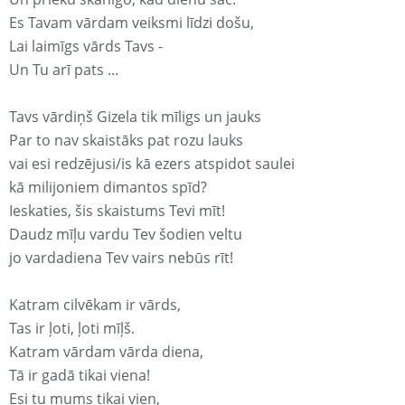
Es Tavam vārdam veiksmi līdzi došu,
Lai laimīgs vārds Tavs -
Un Tu arī pats ...
Tavs vārdiņš Gizela tik mīligs un jauks
Par to nav skaistāks pat rozu lauks
vai esi redzējusi/is kā ezers atspidot saulei
kā milijoniem dimantos spīd?
Ieskaties, šis skaistums Tevi mīt!
Daudz mīļu vardu Tev šodien veltu
jo vardadiena Tev vairs nebūs rīt!
Katram cilvēkam ir vārds,
Tas ir ļoti, ļoti mīļš.
Katram vārdam vārda diena,
Tā ir gadā tikai viena!
Esi tu mums tikai vien,