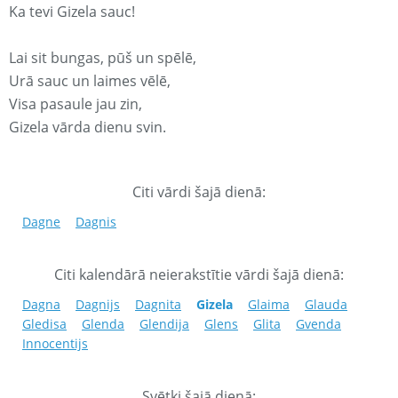
Ka tevi Gizela sauc!
Lai sit bungas, pūš un spēlē,
Urā sauc un laimes vēlē,
Visa pasaule jau zin,
Gizela vārda dienu svin.
Citi vārdi šajā dienā:
Dagne
Dagnis
Citi kalendārā neierakstītie vārdi šajā dienā:
Dagna
Dagnijs
Dagnita
Gizela
Glaima
Glauda
Gledisa
Glenda
Glendija
Glens
Glita
Gvenda
Innocentijs
Svētki šajā dienā: