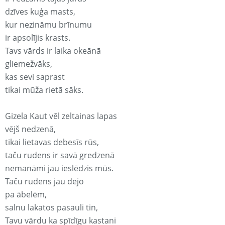
dzīves kuģa masts,
kur nezināmu brīnumu
ir apsolījis krasts.
Tavs vārds ir laika okeānā
gliemežvāks,
kas sevi saprast
tikai mūža rietā sāks.
Gizela Kaut vēl zeltainas lapas
vējš nedzenā,
tikai lietavas debesīs rūs,
taču rudens ir savā gredzenā
nemanāmi jau ieslēdzis mūs.
Taču rudens jau dejo
pa ābelēm,
salnu lakatos pasauli tin,
Tavu vārdu ka spīdīgu kastani