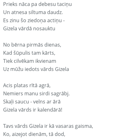
Prieks nāca pa debesu taciņu
Un atnesa siltuma daudz.
Es zinu šo ziedoņa actiņu -
Gizela vārdā nosauktu
No bērna pirmās dienas,
Kad šūpulis tam kārts,
Tiek cilvēkam ikvienam
Uz mūžu iedots vārds Gizela
Acis platas rītā agrā,
Nemiers manu sirdi sagrābj.
Skaļi saucu - velns ar ārā
Gizela vārds ir kalendārā!
Tavs vārds Gizela ir kā vasaras gaisma,
Ko, aizejot dienām, tā dod,