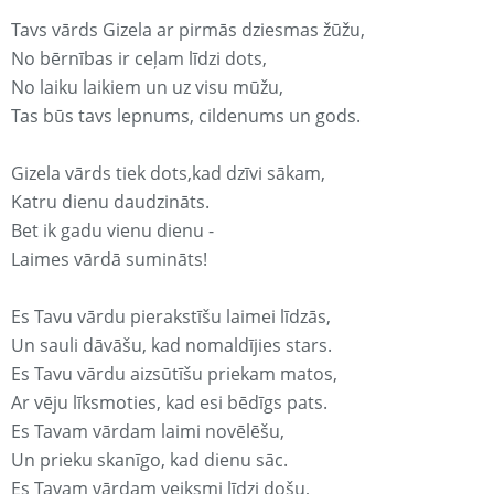
Tavs vārds Gizela ar pirmās dziesmas žūžu,
No bērnības ir ceļam līdzi dots,
No laiku laikiem un uz visu mūžu,
Tas būs tavs lepnums, cildenums un gods.
Gizela vārds tiek dots,kad dzīvi sākam,
Katru dienu daudzināts.
Bet ik gadu vienu dienu -
Laimes vārdā sumināts!
Es Tavu vārdu pierakstīšu laimei līdzās,
Un sauli dāvāšu, kad nomaldījies stars.
Es Tavu vārdu aizsūtīšu priekam matos,
Ar vēju līksmoties, kad esi bēdīgs pats.
Es Tavam vārdam laimi novēlēšu,
Un prieku skanīgo, kad dienu sāc.
Es Tavam vārdam veiksmi līdzi došu,