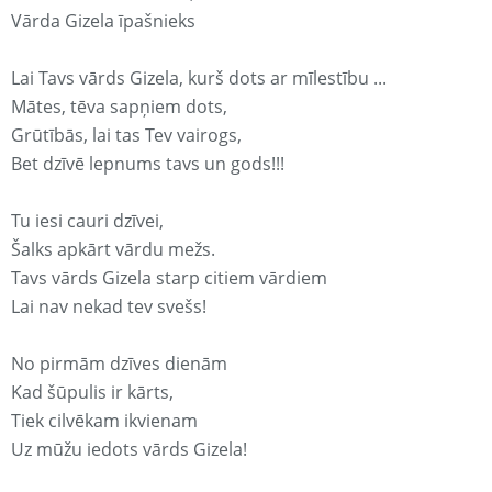
Vārda Gizela īpašnieks
Lai Tavs vārds Gizela, kurš dots ar mīlestību ...
Mātes, tēva sapņiem dots,
Grūtībās, lai tas Tev vairogs,
Bet dzīvē lepnums tavs un gods!!!
Tu iesi cauri dzīvei,
Šalks apkārt vārdu mežs.
Tavs vārds Gizela starp citiem vārdiem
Lai nav nekad tev svešs!
No pirmām dzīves dienām
Kad šūpulis ir kārts,
Tiek cilvēkam ikvienam
Uz mūžu iedots vārds Gizela!