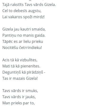
Tajā rakstīts Tavs vārds Gizela.
Cel to debesīs augstu,
Lai vakaros spoži mirdz!
Gizela jau kautri smaida,
Pantiņu no manis gaida.
Tāpēc es ar lielu prieku
Nocitēšu četrrindieku!
Acis tā kā vizbulītes,
Mati tā kā pienenītes.
Deguntiņš kā pīrādziņš -
Tas ir mazais Gizela!
Tavs vārds ir smuks,
Tavs vārds ir jauks,
Man prieks par to,