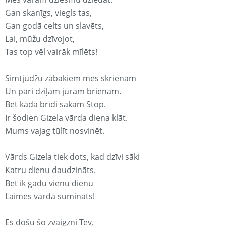
Gan skanīgs, viegls tas,
Gan godā celts un slavēts,
Lai, mūžu dzīvojot,
Tas top vēl vairāk mīlēts!
Simtjūdžu zābakiem mēs skrienam
Un pāri dziļām jūrām brienam.
Bet kādā brīdi sakam Stop.
Ir šodien Gizela vārda diena klāt.
Mums vajag tūlīt nosvinēt.
Vārds Gizela tiek dots, kad dzīvi sāki
Katru dienu daudzināts.
Bet ik gadu vienu dienu
Laimes vārdā sumināts!
Es došu šo zvaigzni Tev,