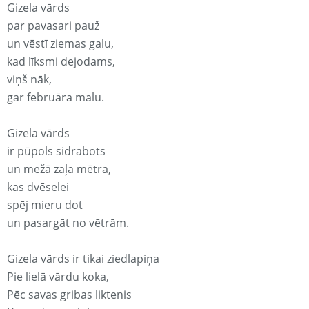
Gizela vārds
par pavasari pauž
un vēstī ziemas galu,
kad līksmi dejodams,
viņš nāk,
gar februāra malu.
Gizela vārds
ir pūpols sidrabots
un mežā zaļa mētra,
kas dvēselei
spēj mieru dot
un pasargāt no vētrām.
Gizela vārds ir tikai ziedlapiņa
Pie lielā vārdu koka,
Pēc savas gribas liktenis