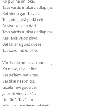
Ko purina un loka.
Tavs vārds ir tikai ziedlapiņa,
Bet vienu gan Tu vari,
To gadu gaitā godā celt
Ar visu ko vien dari.
Tavs vārds ir tikai ziedlapiņa,
Kas laika vējos plīvo,
Bet lai ar uguns dvēseli
Tas savu mūžu dzīvo!
Vārds katram savs mums ir,
Ko māte, tēvs ir licis.
Vai pašiem patīk tas,
Vai tikai neapnicis.
Gizela Tevi godā ceļ,
Ja proti viņu valkāt,
Un tādēļ Tavējam
Mēs varam dziesmu dziedāt.