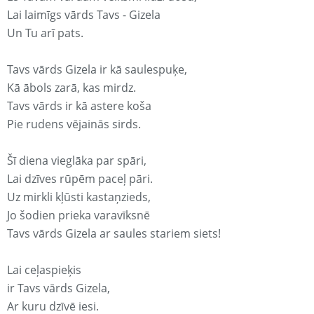
Lai laimīgs vārds Tavs - Gizela
Un Tu arī pats.
Tavs vārds Gizela ir kā saulespuķe,
Kā ābols zarā, kas mirdz.
Tavs vārds ir kā astere koša
Pie rudens vējainās sirds.
Šī diena vieglāka par spāri,
Lai dzīves rūpēm paceļ pāri.
Uz mirkli kļūsti kastaņzieds,
Jo šodien prieka varavīksnē
Tavs vārds Gizela ar saules stariem siets!
Lai ceļaspieķis
ir Tavs vārds Gizela,
Ar kuru dzīvē iesi.