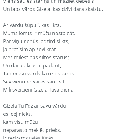
Viens saules stariņš un mazliet debesis
Un labs vārds Gizela, kas dzīvi dara skaistu.
Ar vārdu šūpulī, kas likts,
Mums lemts ir mūžu nostaigāt.
Par viņu nebūs jadzird slikts,
Ja pratīsim ap sevi krāt
Mēs mīlestības siltos starus;
Un darbu krietni padarīt;
Tad mūsu vārds kā ozols zaros
Sev vienmēr varēs sauli vīt.
Mīļi sveicieni Gizela Tavā dienā!
Gizela Tu līdz ar savu vārdu
esi ceļinieks,
kam visu mūžu
neparasto meklēt prieks.
Ir redzams tajās jūrās