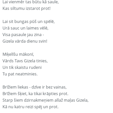
Lai vienmēr tas būtu kā saule,
Kas siltumu izstarot prot!
Lai sit bungas pūš un spēlē,
Urā sauc un laimes vēlē,
Visa pasaule jau zina -
Gizela vārda dienu svin!
Miķelīšu mākonī,
Vārds Tavs Gizela tinies,
Un tik skaistu rudeni
Tu pat neatminies.
Brīžiem liekas - dzīve ir bez vainas,
Brīžiem šķiet, ka tikai krāpties prot.
Starp šiem dzirnakmeņiem allaž maļas Gizela,
Kā nu katru reizi spēj un prot.