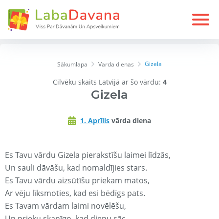
Gizela
Sākumlapa
Varda dienas
Cilvēku skaits Latvijā ar šo vārdu:
4
Gizela
1. Aprīlis
vārda diena
Es Tavu vārdu Gizela pierakstīšu laimei līdzās,
Un sauli dāvāšu, kad nomaldījies stars.
Es Tavu vārdu aizsūtīšu priekam matos,
Ar vēju līksmoties, kad esi bēdīgs pats.
Es Tavam vārdam laimi novēlēšu,
Un prieku skanīgo, kad dienu sāc.