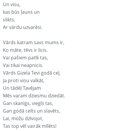
Un visu,
kas būs ļauns un
slikts,
Ar vārdu uzvarēsi.
Vārds katram savs mums ir,
Ko māte, tēvs ir licis.
Vai pašiem patīk tas,
Vai tikai neapnicis.
Vārds Gizela Tevi godā ceļ,
Ja proti viņu valkāt,
Un tādēļ Tavējam
Mēs varam dziesmu dziedāt.
Gan skanīgs, viegls tas,
Gan godā celts un slavēts,
Lai, mūžu dzīvojot,
Tas top vēl vairāk mīlēts!