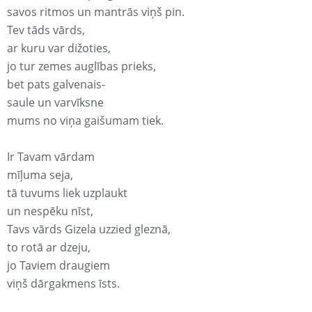
savos ritmos un mantrās viņš pin.
Tev tāds vārds,
ar kuru var dižoties,
jo tur zemes auglības prieks,
bet pats galvenais-
saule un varvīksne
mums no viņa gaišumam tiek.
Ir Tavam vārdam
mīļuma seja,
tā tuvums liek uzplaukt
un nespēku nīst,
Tavs vārds Gizela uzzied gleznā,
to rotā ar dzeju,
jo Taviem draugiem
viņš dārgakmens īsts.