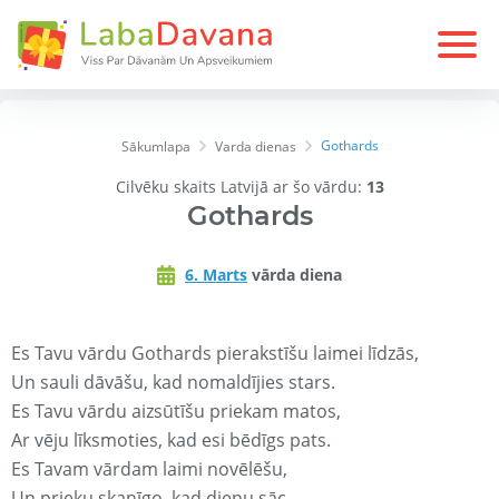
Gothards
Sākumlapa
Varda dienas
Cilvēku skaits Latvijā ar šo vārdu:
13
Gothards
6. Marts
vārda diena
Es Tavu vārdu Gothards pierakstīšu laimei līdzās,
Un sauli dāvāšu, kad nomaldījies stars.
Es Tavu vārdu aizsūtīšu priekam matos,
Ar vēju līksmoties, kad esi bēdīgs pats.
Es Tavam vārdam laimi novēlēšu,
Un prieku skanīgo, kad dienu sāc.