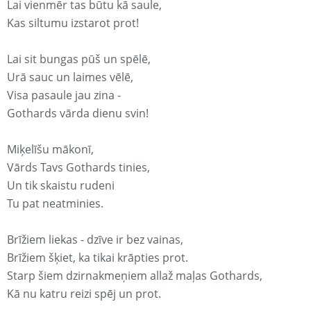
Lai vienmēr tas būtu kā saule,
Kas siltumu izstarot prot!
Lai sit bungas pūš un spēlē,
Urā sauc un laimes vēlē,
Visa pasaule jau zina -
Gothards vārda dienu svin!
Miķelīšu mākonī,
Vārds Tavs Gothards tinies,
Un tik skaistu rudeni
Tu pat neatminies.
Brīžiem liekas - dzīve ir bez vainas,
Brīžiem šķiet, ka tikai krāpties prot.
Starp šiem dzirnakmeņiem allaž maļas Gothards,
Kā nu katru reizi spēj un prot.