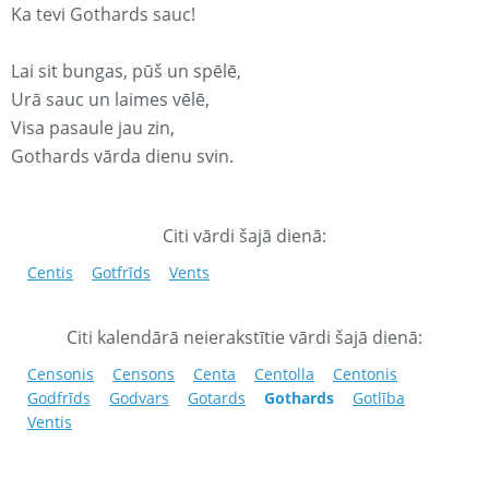
Ka tevi Gothards sauc!
Lai sit bungas, pūš un spēlē,
Urā sauc un laimes vēlē,
Visa pasaule jau zin,
Gothards vārda dienu svin.
Citi vārdi šajā dienā:
Centis
Gotfrīds
Vents
Citi kalendārā neierakstītie vārdi šajā dienā:
Censonis
Censons
Centa
Centolla
Centonis
Godfrīds
Godvars
Gotards
Gothards
Gotlība
Ventis