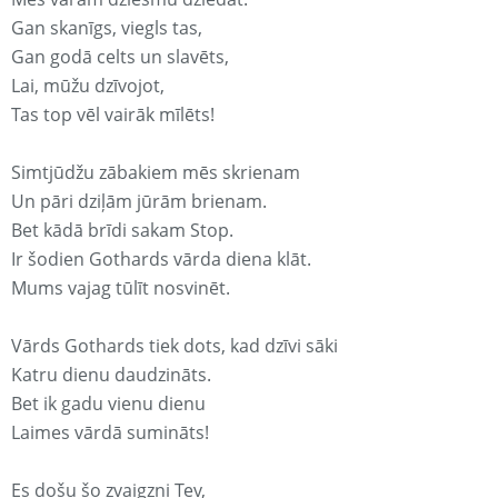
Gan skanīgs, viegls tas,
Gan godā celts un slavēts,
Lai, mūžu dzīvojot,
Tas top vēl vairāk mīlēts!
Simtjūdžu zābakiem mēs skrienam
Un pāri dziļām jūrām brienam.
Bet kādā brīdi sakam Stop.
Ir šodien Gothards vārda diena klāt.
Mums vajag tūlīt nosvinēt.
Vārds Gothards tiek dots, kad dzīvi sāki
Katru dienu daudzināts.
Bet ik gadu vienu dienu
Laimes vārdā sumināts!
Es došu šo zvaigzni Tev,