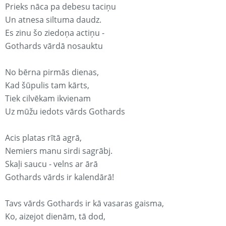
Prieks nāca pa debesu taciņu
Un atnesa siltuma daudz.
Es zinu šo ziedoņa actiņu -
Gothards vārdā nosauktu
No bērna pirmās dienas,
Kad šūpulis tam kārts,
Tiek cilvēkam ikvienam
Uz mūžu iedots vārds Gothards
Acis platas rītā agrā,
Nemiers manu sirdi sagrābj.
Skaļi saucu - velns ar ārā
Gothards vārds ir kalendārā!
Tavs vārds Gothards ir kā vasaras gaisma,
Ko, aizejot dienām, tā dod,