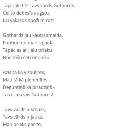
Tajā rakstīts Tavs vārds Gothards.
Cel to debesīs augstu,
Lai vakaros spoži mirdz!
Gothards jau kautri smaida,
Pantiņu no manis gaida.
Tāpēc es ar lielu prieku
Nocitēšu četrrindieku!
Acis tā kā vizbulītes,
Mati tā kā pienenītes.
Deguntiņš kā pīrādziņš -
Tas ir mazais Gothards!
Tavs vārds ir smuks,
Tavs vārds ir jauks,
Man prieks par to,