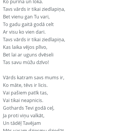
Ko purina un loka.
Tavs vārds ir tikai ziedlapiņa,
Bet vienu gan Tu vari,
To gadu gaitā godā celt
Ar visu ko vien dari.
Tavs vārds ir tikai ziedlapiņa,
Kas laika vējos plīvo,
Bet lai ar uguns dvēseli
Tas savu mūžu dzīvo!
Vārds katram savs mums ir,
Ko māte, tēvs ir licis.
Vai pašiem patīk tas,
Vai tikai neapnicis.
Gothards Tevi godā ceļ,
Ja proti viņu valkāt,
Un tādēļ Tavējam
Mēs varam dziesmu dziedāt.