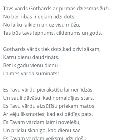
Tavs vārds Gothards ar pirmās dziesmas žūžu,
No bērnības ir ceļam līdzi dots,
No laiku laikiem un uz visu mūžu,
Tas būs tavs lepnums, cildenums un gods.
Gothards vārds tiek dots,kad dzīvi sākam,
Katru dienu daudzināts.
Bet ik gadu vienu dienu -
Laimes vārdā sumināts!
Es Tavu vārdu pierakstīšu laimei līdzās,
Un sauli dāvāšu, kad nomaldījies stars.
Es Tavu vārdu aizsūtīšu priekam matos,
Ar vēju līksmoties, kad esi bēdīgs pats.
Es Tavam vārdam laimi novēlēšu,
Un prieku skanīgo, kad dienu sāc.
Es Tavam vārdam veiksmi līdzi došu,