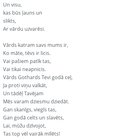
Un visu,
kas būs ļauns un
slikts,
Ar vārdu uzvarēsi.
Vārds katram savs mums ir,
Ko māte, tēvs ir licis.
Vai pašiem patīk tas,
Vai tikai neapnicis.
Vārds Gothards Tevi godā ceļ,
Ja proti viņu valkāt,
Un tādēļ Tavējam
Mēs varam dziesmu dziedāt.
Gan skanīgs, viegls tas,
Gan godā celts un slavēts,
Lai, mūžu dzīvojot,
Tas top vēl vairāk mīlēts!