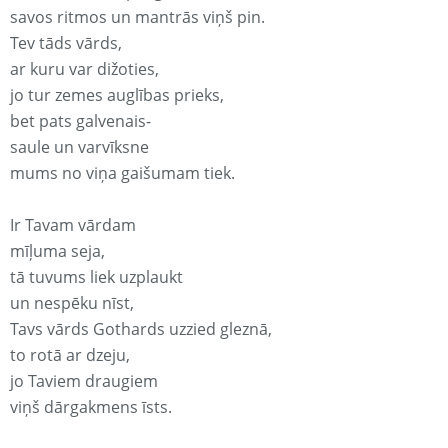
savos ritmos un mantrās viņš pin.
Tev tāds vārds,
ar kuru var dižoties,
jo tur zemes auglības prieks,
bet pats galvenais-
saule un varvīksne
mums no viņa gaišumam tiek.
Ir Tavam vārdam
mīļuma seja,
tā tuvums liek uzplaukt
un nespēku nīst,
Tavs vārds Gothards uzzied gleznā,
to rotā ar dzeju,
jo Taviem draugiem
viņš dārgakmens īsts.