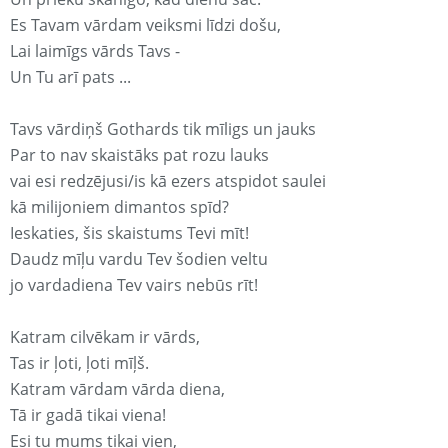
Es Tavam vārdam veiksmi līdzi došu,
Lai laimīgs vārds Tavs -
Un Tu arī pats ...
Tavs vārdiņš Gothards tik mīligs un jauks
Par to nav skaistāks pat rozu lauks
vai esi redzējusi/is kā ezers atspidot saulei
kā milijoniem dimantos spīd?
Ieskaties, šis skaistums Tevi mīt!
Daudz mīļu vardu Tev šodien veltu
jo vardadiena Tev vairs nebūs rīt!
Katram cilvēkam ir vārds,
Tas ir ļoti, ļoti mīļš.
Katram vārdam vārda diena,
Tā ir gadā tikai viena!
Esi tu mums tikai vien,