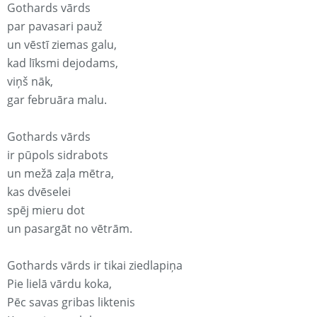
Gothards vārds
par pavasari pauž
un vēstī ziemas galu,
kad līksmi dejodams,
viņš nāk,
gar februāra malu.
Gothards vārds
ir pūpols sidrabots
un mežā zaļa mētra,
kas dvēselei
spēj mieru dot
un pasargāt no vētrām.
Gothards vārds ir tikai ziedlapiņa
Pie lielā vārdu koka,
Pēc savas gribas liktenis