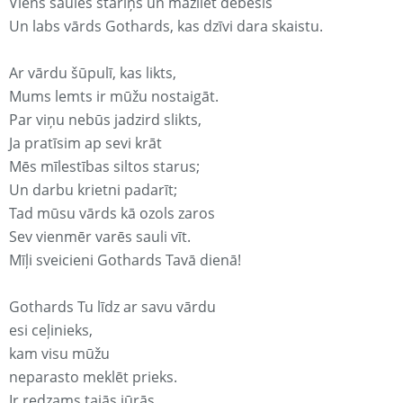
Viens saules stariņš un mazliet debesis
Un labs vārds Gothards, kas dzīvi dara skaistu.
Ar vārdu šūpulī, kas likts,
Mums lemts ir mūžu nostaigāt.
Par viņu nebūs jadzird slikts,
Ja pratīsim ap sevi krāt
Mēs mīlestības siltos starus;
Un darbu krietni padarīt;
Tad mūsu vārds kā ozols zaros
Sev vienmēr varēs sauli vīt.
Mīļi sveicieni Gothards Tavā dienā!
Gothards Tu līdz ar savu vārdu
esi ceļinieks,
kam visu mūžu
neparasto meklēt prieks.
Ir redzams tajās jūrās