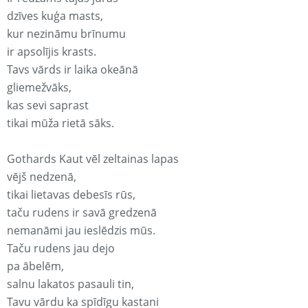
dzīves kuģa masts,
kur nezināmu brīnumu
ir apsolījis krasts.
Tavs vārds ir laika okeānā
gliemežvāks,
kas sevi saprast
tikai mūža rietā sāks.
Gothards Kaut vēl zeltainas lapas
vējš nedzenā,
tikai lietavas debesīs rūs,
taču rudens ir savā gredzenā
nemanāmi jau ieslēdzis mūs.
Taču rudens jau dejo
pa ābelēm,
salnu lakatos pasauli tin,
Tavu vārdu ka spīdīgu kastani