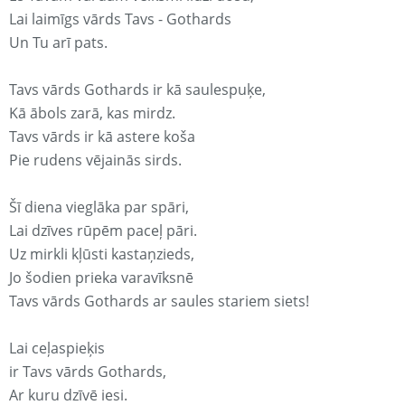
Lai laimīgs vārds Tavs - Gothards
Un Tu arī pats.
Tavs vārds Gothards ir kā saulespuķe,
Kā ābols zarā, kas mirdz.
Tavs vārds ir kā astere koša
Pie rudens vējainās sirds.
Šī diena vieglāka par spāri,
Lai dzīves rūpēm paceļ pāri.
Uz mirkli kļūsti kastaņzieds,
Jo šodien prieka varavīksnē
Tavs vārds Gothards ar saules stariem siets!
Lai ceļaspieķis
ir Tavs vārds Gothards,
Ar kuru dzīvē iesi.