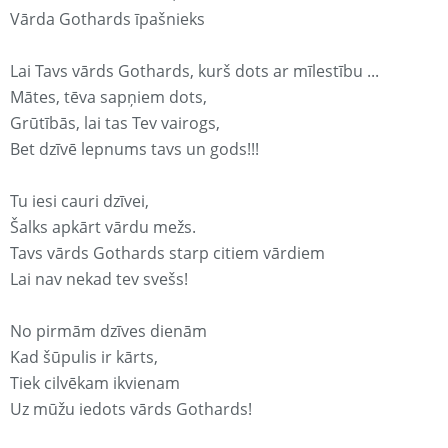
Vārda Gothards īpašnieks
Lai Tavs vārds Gothards, kurš dots ar mīlestību ...
Mātes, tēva sapņiem dots,
Grūtībās, lai tas Tev vairogs,
Bet dzīvē lepnums tavs un gods!!!
Tu iesi cauri dzīvei,
Šalks apkārt vārdu mežs.
Tavs vārds Gothards starp citiem vārdiem
Lai nav nekad tev svešs!
No pirmām dzīves dienām
Kad šūpulis ir kārts,
Tiek cilvēkam ikvienam
Uz mūžu iedots vārds Gothards!