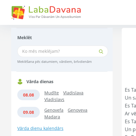
Meklēt
Meklēšana pēc datumiem, vārdiem, brīvdienām
Vārda dienas
Es Ta
Mudīte
Vladislava
08.08
Un s
Vladislavs
Es T
Genovefa
Genoveva
09.08
Ar vē
Madara
Es T
Vārda dienu kalendārs
Un p