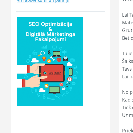
Visi apsveikumi un pantiņi
Lai T
Māte
Grūtī
Bet 
Tu ie
Šalk
Tavs
Lai 
No p
Kad š
Tiek
Uz m
Prie