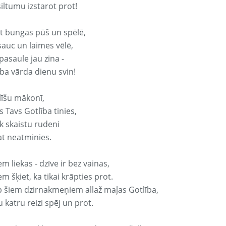
iltumu izstarot prot!
it bungas pūš un spēlē,
sauc un laimes vēlē,
pasaule jau zina -
ība vārda dienu svin!
līšu mākonī,
 Tavs Gotlība tinies,
k skaistu rudeni
at neatminies.
em liekas - dzīve ir bez vainas,
em šķiet, ka tikai krāpties prot.
p šiem dzirnakmeņiem allaž maļas Gotlība,
 katru reizi spēj un prot.