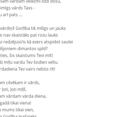
avam vārdam veiksmi līdzi došu,
aimīgs vārds Tavs -
 arī pats ...
vārdiņš Gotlība tik mīligs un jauks
o nav skaistāks pat rozu lauks
si redzējusi/is kā ezers atspidot saulei
ilijoniem dimantos spīd?
ties, šis skaistums Tevi mīt!
z mīļu vardu Tev šodien veltu
rdadiena Tev vairs nebūs rīt!
am cilvēkam ir vārds,
 ļoti, ļoti mīļš.
am vārdam vārda diena,
 gadā tikai viena!
u mums tikai vien,
a Gotlība īpašnieks