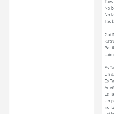
Tavs
No bē
No l
Tas 
Gotlī
Katr
Bet i
Laim
Es Ta
Un s
Es T
Ar vē
Es T
Un p
Es T