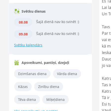
Es T
Lai l
Svētku dienas
Un Tu
Šajā dienā nav ko svinēt :)
08.08
Tavs 
Par t
Šajā dienā nav ko svinēt :)
09.08
vai e
Svētku kalendārs
kā m
Ieska
Daud
Apsveikumi, pantiņi, dzejoļi
jo va
Dzimšanas diena
Vārda diena
Katr
Tas ir
Kāzas
Zinību diena
Katr
Tā ir
Tēva diena
Miķeļdiena
Esi t
Vārd