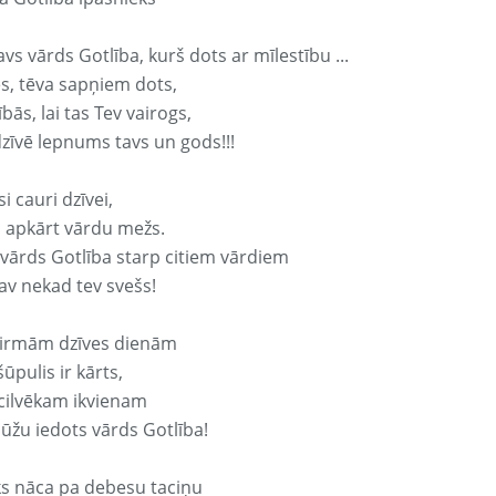
avs vārds Gotlība, kurš dots ar mīlestību ...
s, tēva sapņiem dots,
bās, lai tas Tev vairogs,
dzīvē lepnums tavs un gods!!!
si cauri dzīvei,
s apkārt vārdu mežs.
 vārds Gotlība starp citiem vārdiem
nav nekad tev svešs!
irmām dzīves dienām
ūpulis ir kārts,
 cilvēkam ikvienam
ūžu iedots vārds Gotlība!
ks nāca pa debesu taciņu