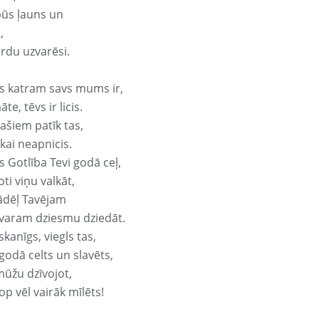
būs ļauns un
,
ārdu uzvarēsi.
s katram savs mums ir,
te, tēvs ir licis.
ašiem patīk tas,
ikai neapnicis.
 Gotlība Tevi godā ceļ,
oti viņu valkāt,
ādēļ Tavējam
varam dziesmu dziedāt.
kanīgs, viegls tas,
godā celts un slavēts,
mūžu dzīvojot,
op vēl vairāk mīlēts!