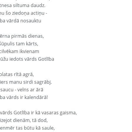
tnesa siltuma daudz.
nu šo ziedoņa actiņu -
ība vārdā nosauktu
ērna pirmās dienas,
šūpulis tam kārts,
 cilvēkam ikvienam
ūžu iedots vārds Gotlība
platas rītā agrā,
ers manu sirdi sagrābj.
 saucu - velns ar ārā
ba vārds ir kalendārā!
 vārds Gotlība ir kā vasaras gaisma,
izejot dienām, tā dod,
vienmēr tas būtu kā saule,