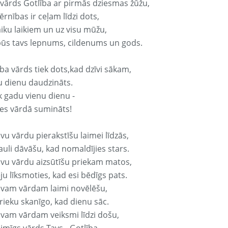
 vārds Gotlība ar pirmās dziesmas žūžu,
rnības ir ceļam līdzi dots,
aiku laikiem un uz visu mūžu,
būs tavs lepnums, cildenums un gods.
ba vārds tiek dots,kad dzīvi sākam,
u dienu daudzināts.
k gadu vienu dienu -
es vārdā sumināts!
vu vārdu pierakstīšu laimei līdzās,
auli dāvāšu, kad nomaldījies stars.
avu vārdu aizsūtīšu priekam matos,
ju līksmoties, kad esi bēdīgs pats.
avam vārdam laimi novēlēšu,
rieku skanīgo, kad dienu sāc.
avam vārdam veiksmi līdzi došu,