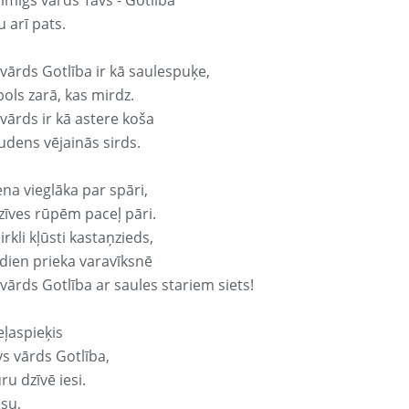
aimīgs vārds Tavs - Gotlība
 arī pats.
 vārds Gotlība ir kā saulespuķe,
ols zarā, kas mirdz.
vārds ir kā astere koša
udens vējainās sirds.
ena vieglāka par spāri,
dzīves rūpēm paceļ pāri.
rkli kļūsti kastaņzieds,
odien prieka varavīksnē
vārds Gotlība ar saules stariem siets!
eļaspieķis
vs vārds Gotlība,
ru dzīvē iesi.
isu,