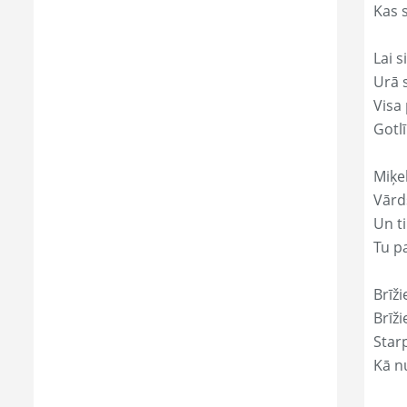
Kas s
Lai s
Urā 
Visa 
Gotl
Miķe
Vārds
Un ti
Tu p
Brīži
Brīži
Star
Kā nu