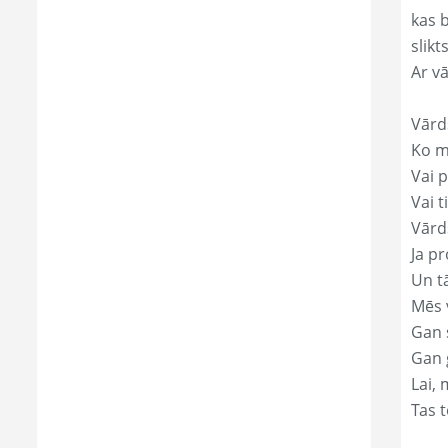
kas 
slikts
Ar v
Vārd
Ko mā
Vai p
Vai t
Vārds
Ja pr
Un t
Mēs 
Gan s
Gan 
Lai, 
Tas t