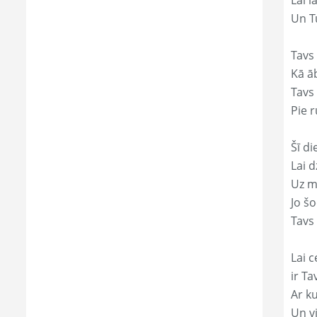
Lai l
Un Tu
Tavs
Kā āb
Tavs 
Pie r
Šī di
Lai 
Uz mi
Jo š
Tavs 
Lai c
ir Ta
Ar ku
Un v