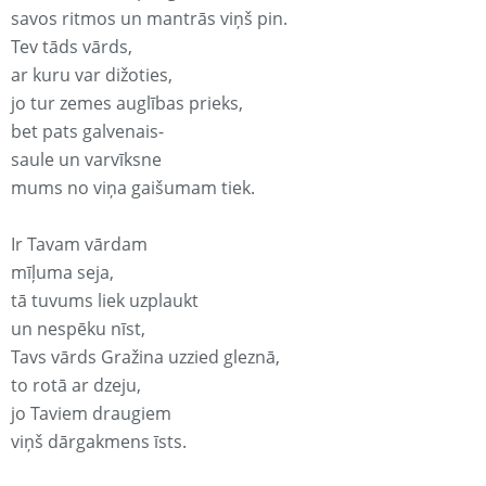
savos ritmos un mantrās viņš pin.
Tev tāds vārds,
ar kuru var dižoties,
jo tur zemes auglības prieks,
bet pats galvenais-
saule un varvīksne
mums no viņa gaišumam tiek.
Ir Tavam vārdam
mīļuma seja,
tā tuvums liek uzplaukt
un nespēku nīst,
Tavs vārds Gražina uzzied gleznā,
to rotā ar dzeju,
jo Taviem draugiem
viņš dārgakmens īsts.