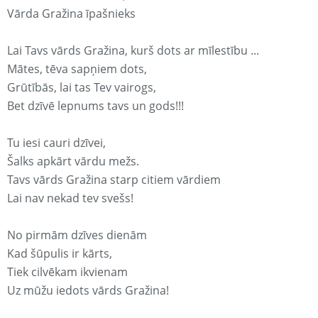
Vārda Gražina īpašnieks
Lai Tavs vārds Gražina, kurš dots ar mīlestību ...
Mātes, tēva sapņiem dots,
Grūtībās, lai tas Tev vairogs,
Bet dzīvē lepnums tavs un gods!!!
Tu iesi cauri dzīvei,
Šalks apkārt vārdu mežs.
Tavs vārds Gražina starp citiem vārdiem
Lai nav nekad tev svešs!
No pirmām dzīves dienām
Kad šūpulis ir kārts,
Tiek cilvēkam ikvienam
Uz mūžu iedots vārds Gražina!