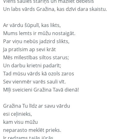
Viens saules stariņš un mazliet debesis
Un labs vārds Gražina, kas dzīvi dara skaistu.
Ar vārdu šūpulī, kas likts,
Mums lemts ir mūžu nostaigāt.
Par viņu nebūs jadzird slikts,
Ja pratīsim ap sevi krāt
Mēs mīlestības siltos starus;
Un darbu krietni padarīt;
Tad mūsu vārds kā ozols zaros
Sev vienmēr varēs sauli vīt.
Mīļi sveicieni Gražina Tavā dienā!
Gražina Tu līdz ar savu vārdu
esi ceļinieks,
kam visu mūžu
neparasto meklēt prieks.
Ir redzams tajās jūrās