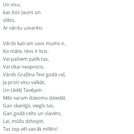
Un visu,
kas būs ļauns un
slikts,
Ar vārdu uzvarēsi.
Vārds katram savs mums ir,
Ko māte, tēvs ir licis.
Vai pašiem patīk tas,
Vai tikai neapnicis.
Vārds Gražina Tevi godā ceļ,
Ja proti viņu valkāt,
Un tādēļ Tavējam
Mēs varam dziesmu dziedāt.
Gan skanīgs, viegls tas,
Gan godā celts un slavēts,
Lai, mūžu dzīvojot,
Tas top vēl vairāk mīlēts!