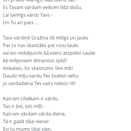
Es Tavam vārdam veiksmi līdzi došu,
Lai laimīgs vārds Tavs -
Un Tu arī pats ...
Tavs vārdiņš Gražina tik mīligs un jauks
Par to nav skaistāks pat rozu lauks
vai esi redzējusi/is kā ezers atspidot saulei
kā milijoniem dimantos spīd?
Ieskaties, šis skaistums Tevi mīt!
Daudz mīļu vardu Tev šodien veltu
jo vardadiena Tev vairs nebūs rīt!
Katram cilvēkam ir vārds,
Tas ir ļoti, ļoti mīļš.
Katram vārdam vārda diena,
Tā ir gadā tikai viena!
Esi tu mums tikai vien,