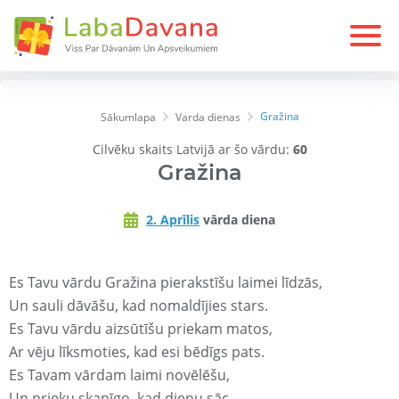
Gražina
Sākumlapa
Varda dienas
Cilvēku skaits Latvijā ar šo vārdu:
60
Gražina
2. Aprīlis
vārda diena
Es Tavu vārdu Gražina pierakstīšu laimei līdzās,
Un sauli dāvāšu, kad nomaldījies stars.
Es Tavu vārdu aizsūtīšu priekam matos,
Ar vēju līksmoties, kad esi bēdīgs pats.
Es Tavam vārdam laimi novēlēšu,
Un prieku skanīgo, kad dienu sāc.