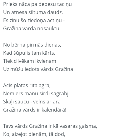
Prieks nāca pa debesu taciņu
Un atnesa siltuma daudz.
Es zinu šo ziedoņa actiņu -
Gražina vārdā nosauktu
No bērna pirmās dienas,
Kad šūpulis tam kārts,
Tiek cilvēkam ikvienam
Uz mūžu iedots vārds Gražina
Acis platas rītā agrā,
Nemiers manu sirdi sagrābj.
Skaļi saucu - velns ar ārā
Gražina vārds ir kalendārā!
Tavs vārds Gražina ir kā vasaras gaisma,
Ko, aizejot dienām, tā dod,