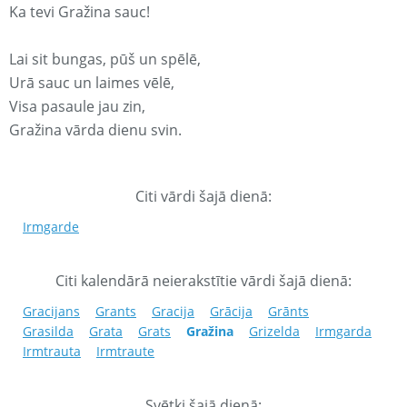
Ka tevi Gražina sauc!
Lai sit bungas, pūš un spēlē,
Urā sauc un laimes vēlē,
Visa pasaule jau zin,
Gražina vārda dienu svin.
Citi vārdi šajā dienā:
Irmgarde
Citi kalendārā neierakstītie vārdi šajā dienā:
Gracijans
Grants
Gracija
Grācija
Grānts
Grasilda
Grata
Grats
Gražina
Grizelda
Irmgarda
Irmtrauta
Irmtraute
Svētki šajā dienā: