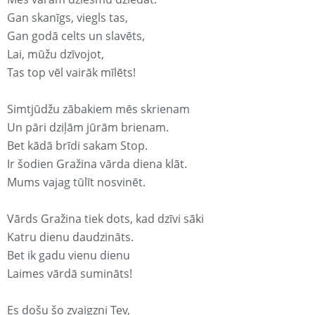
Gan skanīgs, viegls tas,
Gan godā celts un slavēts,
Lai, mūžu dzīvojot,
Tas top vēl vairāk mīlēts!
Simtjūdžu zābakiem mēs skrienam
Un pāri dziļām jūrām brienam.
Bet kādā brīdi sakam Stop.
Ir šodien Gražina vārda diena klāt.
Mums vajag tūlīt nosvinēt.
Vārds Gražina tiek dots, kad dzīvi sāki
Katru dienu daudzināts.
Bet ik gadu vienu dienu
Laimes vārdā sumināts!
Es došu šo zvaigzni Tev,