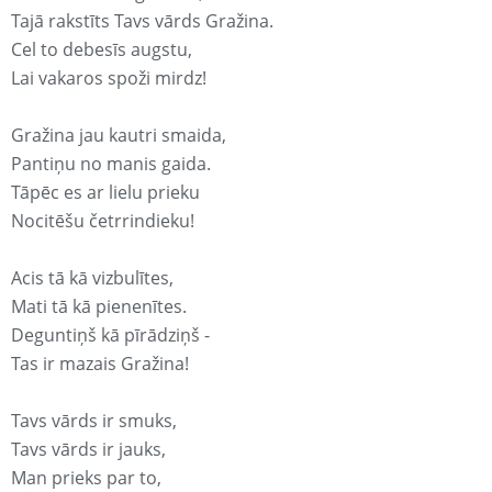
Tajā rakstīts Tavs vārds Gražina.
Cel to debesīs augstu,
Lai vakaros spoži mirdz!
Gražina jau kautri smaida,
Pantiņu no manis gaida.
Tāpēc es ar lielu prieku
Nocitēšu četrrindieku!
Acis tā kā vizbulītes,
Mati tā kā pienenītes.
Deguntiņš kā pīrādziņš -
Tas ir mazais Gražina!
Tavs vārds ir smuks,
Tavs vārds ir jauks,
Man prieks par to,