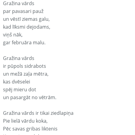
Gražina vārds
par pavasari pauž
un vēstī ziemas galu,
kad līksmi dejodams,
viņš nāk,
gar februāra malu.
Gražina vārds
ir pūpols sidrabots
un mežā zaļa mētra,
kas dvēselei
spēj mieru dot
un pasargāt no vētrām.
Gražina vārds ir tikai ziedlapiņa
Pie lielā vārdu koka,
Pēc savas gribas liktenis