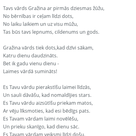
Tavs vārds Gražina ar pirmās dziesmas žūžu,
No bērnības ir ceļam līdzi dots,
No laiku laikiem un uz visu mūžu,
Tas būs tavs lepnums, cildenums un gods.
Gražina vārds tiek dots,kad dzīvi sākam,
Katru dienu daudzināts.
Bet ik gadu vienu dienu -
Laimes vārdā sumināts!
Es Tavu vārdu pierakstīšu laimei līdzās,
Un sauli dāvāšu, kad nomaldījies stars.
Es Tavu vārdu aizsūtīšu priekam matos,
Ar vēju līksmoties, kad esi bēdīgs pats.
Es Tavam vārdam laimi novēlēšu,
Un prieku skanīgo, kad dienu sāc.
Es Tavam vārdam veiksmi līdzi došu,