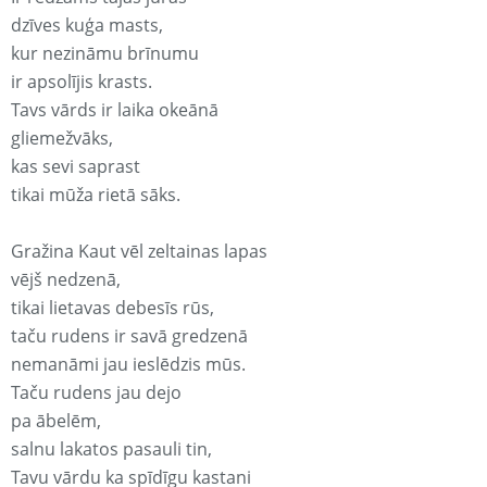
dzīves kuģa masts,
kur nezināmu brīnumu
ir apsolījis krasts.
Tavs vārds ir laika okeānā
gliemežvāks,
kas sevi saprast
tikai mūža rietā sāks.
Gražina Kaut vēl zeltainas lapas
vējš nedzenā,
tikai lietavas debesīs rūs,
taču rudens ir savā gredzenā
nemanāmi jau ieslēdzis mūs.
Taču rudens jau dejo
pa ābelēm,
salnu lakatos pasauli tin,
Tavu vārdu ka spīdīgu kastani