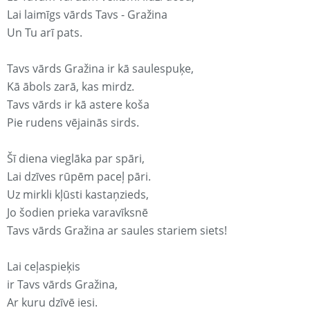
Lai laimīgs vārds Tavs - Gražina
Un Tu arī pats.
Tavs vārds Gražina ir kā saulespuķe,
Kā ābols zarā, kas mirdz.
Tavs vārds ir kā astere koša
Pie rudens vējainās sirds.
Šī diena vieglāka par spāri,
Lai dzīves rūpēm paceļ pāri.
Uz mirkli kļūsti kastaņzieds,
Jo šodien prieka varavīksnē
Tavs vārds Gražina ar saules stariem siets!
Lai ceļaspieķis
ir Tavs vārds Gražina,
Ar kuru dzīvē iesi.