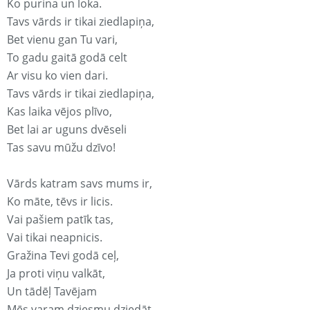
Ko purina un loka.
Tavs vārds ir tikai ziedlapiņa,
Bet vienu gan Tu vari,
To gadu gaitā godā celt
Ar visu ko vien dari.
Tavs vārds ir tikai ziedlapiņa,
Kas laika vējos plīvo,
Bet lai ar uguns dvēseli
Tas savu mūžu dzīvo!
Vārds katram savs mums ir,
Ko māte, tēvs ir licis.
Vai pašiem patīk tas,
Vai tikai neapnicis.
Gražina Tevi godā ceļ,
Ja proti viņu valkāt,
Un tādēļ Tavējam
Mēs varam dziesmu dziedāt.