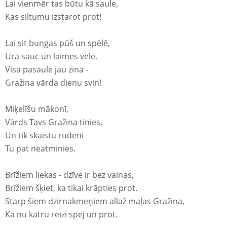
Lai vienmēr tas būtu kā saule,
Kas siltumu izstarot prot!
Lai sit bungas pūš un spēlē,
Urā sauc un laimes vēlē,
Visa pasaule jau zina -
Gražina vārda dienu svin!
Miķelīšu mākonī,
Vārds Tavs Gražina tinies,
Un tik skaistu rudeni
Tu pat neatminies.
Brīžiem liekas - dzīve ir bez vainas,
Brīžiem šķiet, ka tikai krāpties prot.
Starp šiem dzirnakmeņiem allaž maļas Gražina,
Kā nu katru reizi spēj un prot.