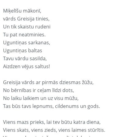
Miķelīšu mākonī,
vārds Greisija tinies,
Un tik skaistu rudeni
Tu pat neatminies.
Uguntiņas sarkanas,
Uguntiņas baltas
Tavu vārdu sasilda,
Aizdzen vējus saltus!
Greisija vārds ar pirmās dziesmas žūžu,
No bērnības ir ceļam līdzi dots,
No laiku laikiem un uz visu mūžu,
Tas būs tavs lepnums, cildenums un gods.
Viens mazs prieks, lai tev būtu katra diena,
Viens skats, viens zieds, viens laimes stūrītis.