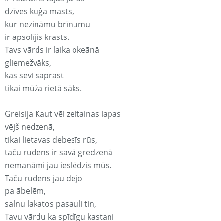
dzīves kuģa masts,
kur nezināmu brīnumu
ir apsolījis krasts.
Tavs vārds ir laika okeānā
gliemežvāks,
kas sevi saprast
tikai mūža rietā sāks.
Greisija Kaut vēl zeltainas lapas
vējš nedzenā,
tikai lietavas debesīs rūs,
taču rudens ir savā gredzenā
nemanāmi jau ieslēdzis mūs.
Taču rudens jau dejo
pa ābelēm,
salnu lakatos pasauli tin,
Tavu vārdu ka spīdīgu kastani