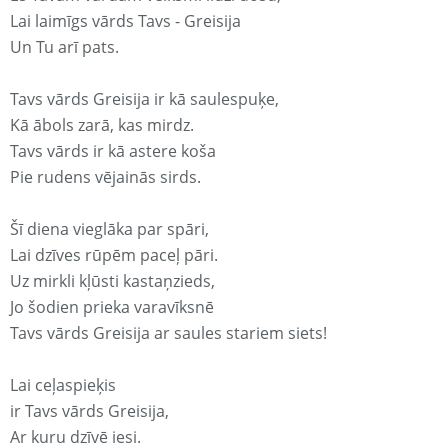
Lai laimīgs vārds Tavs - Greisija
Un Tu arī pats.
Tavs vārds Greisija ir kā saulespuķe,
Kā ābols zarā, kas mirdz.
Tavs vārds ir kā astere koša
Pie rudens vējainās sirds.
Šī diena vieglāka par spāri,
Lai dzīves rūpēm paceļ pāri.
Uz mirkli kļūsti kastaņzieds,
Jo šodien prieka varavīksnē
Tavs vārds Greisija ar saules stariem siets!
Lai ceļaspieķis
ir Tavs vārds Greisija,
Ar kuru dzīvē iesi.