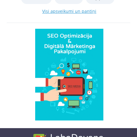
Visi apsveikumi un pantiņi