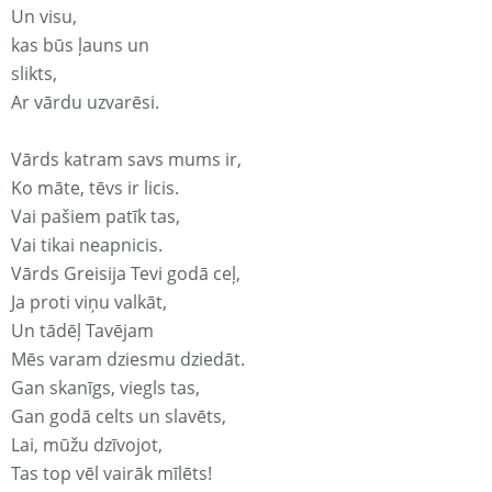
Un visu,
kas būs ļauns un
slikts,
Ar vārdu uzvarēsi.
Vārds katram savs mums ir,
Ko māte, tēvs ir licis.
Vai pašiem patīk tas,
Vai tikai neapnicis.
Vārds Greisija Tevi godā ceļ,
Ja proti viņu valkāt,
Un tādēļ Tavējam
Mēs varam dziesmu dziedāt.
Gan skanīgs, viegls tas,
Gan godā celts un slavēts,
Lai, mūžu dzīvojot,
Tas top vēl vairāk mīlēts!