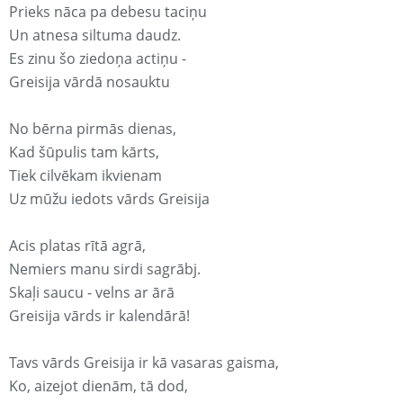
Prieks nāca pa debesu taciņu
Un atnesa siltuma daudz.
Es zinu šo ziedoņa actiņu -
Greisija vārdā nosauktu
No bērna pirmās dienas,
Kad šūpulis tam kārts,
Tiek cilvēkam ikvienam
Uz mūžu iedots vārds Greisija
Acis platas rītā agrā,
Nemiers manu sirdi sagrābj.
Skaļi saucu - velns ar ārā
Greisija vārds ir kalendārā!
Tavs vārds Greisija ir kā vasaras gaisma,
Ko, aizejot dienām, tā dod,