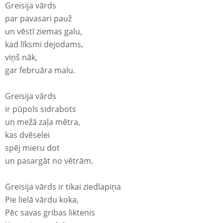
Greisija vārds
par pavasari pauž
un vēstī ziemas galu,
kad līksmi dejodams,
viņš nāk,
gar februāra malu.
Greisija vārds
ir pūpols sidrabots
un mežā zaļa mētra,
kas dvēselei
spēj mieru dot
un pasargāt no vētrām.
Greisija vārds ir tikai ziedlapiņa
Pie lielā vārdu koka,
Pēc savas gribas liktenis