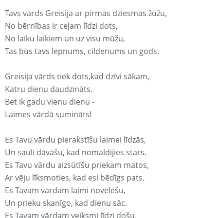
Tavs vārds Greisija ar pirmās dziesmas žūžu,
No bērnības ir ceļam līdzi dots,
No laiku laikiem un uz visu mūžu,
Tas būs tavs lepnums, cildenums un gods.
Greisija vārds tiek dots,kad dzīvi sākam,
Katru dienu daudzināts.
Bet ik gadu vienu dienu -
Laimes vārdā sumināts!
Es Tavu vārdu pierakstīšu laimei līdzās,
Un sauli dāvāšu, kad nomaldījies stars.
Es Tavu vārdu aizsūtīšu priekam matos,
Ar vēju līksmoties, kad esi bēdīgs pats.
Es Tavam vārdam laimi novēlēšu,
Un prieku skanīgo, kad dienu sāc.
Es Tavam vārdam veiksmi līdzi došu,