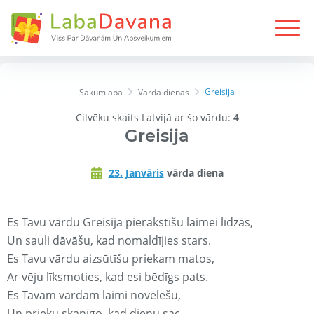
Greisija
Sākumlapa
Varda dienas
Cilvēku skaits Latvijā ar šo vārdu:
4
Greisija
23. Janvāris
vārda diena
Es Tavu vārdu Greisija pierakstīšu laimei līdzās,
Un sauli dāvāšu, kad nomaldījies stars.
Es Tavu vārdu aizsūtīšu priekam matos,
Ar vēju līksmoties, kad esi bēdīgs pats.
Es Tavam vārdam laimi novēlēšu,
Un prieku skanīgo, kad dienu sāc.