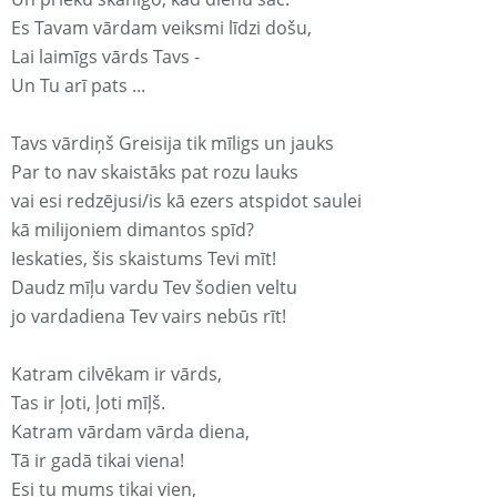
Es Tavam vārdam veiksmi līdzi došu,
Lai laimīgs vārds Tavs -
Un Tu arī pats ...
Tavs vārdiņš Greisija tik mīligs un jauks
Par to nav skaistāks pat rozu lauks
vai esi redzējusi/is kā ezers atspidot saulei
kā milijoniem dimantos spīd?
Ieskaties, šis skaistums Tevi mīt!
Daudz mīļu vardu Tev šodien veltu
jo vardadiena Tev vairs nebūs rīt!
Katram cilvēkam ir vārds,
Tas ir ļoti, ļoti mīļš.
Katram vārdam vārda diena,
Tā ir gadā tikai viena!
Esi tu mums tikai vien,