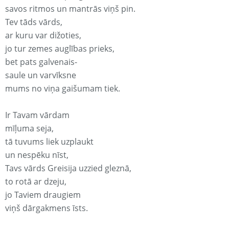
savos ritmos un mantrās viņš pin.
Tev tāds vārds,
ar kuru var dižoties,
jo tur zemes auglības prieks,
bet pats galvenais-
saule un varvīksne
mums no viņa gaišumam tiek.
Ir Tavam vārdam
mīļuma seja,
tā tuvums liek uzplaukt
un nespēku nīst,
Tavs vārds Greisija uzzied gleznā,
to rotā ar dzeju,
jo Taviem draugiem
viņš dārgakmens īsts.