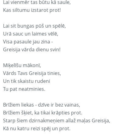
Lai vienmēr tas būtu kā saule,
Kas siltumu izstarot prot!
Lai sit bungas pūš un spēlē,
Urā sauc un laimes vēlē,
Visa pasaule jau zina -
Greisija vārda dienu svin!
Miķelīšu mākonī,
Vārds Tavs Greisija tinies,
Un tik skaistu rudeni
Tu pat neatminies.
Brīžiem liekas - dzīve ir bez vainas,
Brīžiem šķiet, ka tikai krāpties prot.
Starp šiem dzirnakmeņiem allaž maļas Greisija,
Kā nu katru reizi spēj un prot.