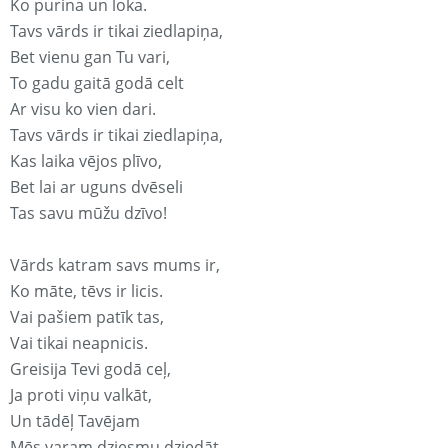
Ko purina un loka.
Tavs vārds ir tikai ziedlapiņa,
Bet vienu gan Tu vari,
To gadu gaitā godā celt
Ar visu ko vien dari.
Tavs vārds ir tikai ziedlapiņa,
Kas laika vējos plīvo,
Bet lai ar uguns dvēseli
Tas savu mūžu dzīvo!
Vārds katram savs mums ir,
Ko māte, tēvs ir licis.
Vai pašiem patīk tas,
Vai tikai neapnicis.
Greisija Tevi godā ceļ,
Ja proti viņu valkāt,
Un tādēļ Tavējam
Mēs varam dziesmu dziedāt.