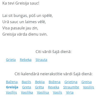
Ka tevi Greisija sauc!
Lai sit bungas, pūš un spēlē,
Urā sauc un laimes vēlē,
Visa pasaule jau zin,
Greisija vārda dienu svin.
Citi vārdi šajā dienā:
Grieta
Rebeka
Strauta
Citi kalendārā neierakstītie vārdi šajā dienā:
Bažena
Bazils
Bekija
Božena
Grietiņa
Greisa
Greisija
Greta
Grēta
Reveka
Straumīte
Vasilijs
Vasīlijs
Vasilika
Vasilisa
Vasils
Virta