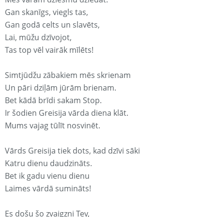
Gan skanīgs, viegls tas,
Gan godā celts un slavēts,
Lai, mūžu dzīvojot,
Tas top vēl vairāk mīlēts!
Simtjūdžu zābakiem mēs skrienam
Un pāri dziļām jūrām brienam.
Bet kādā brīdi sakam Stop.
Ir šodien Greisija vārda diena klāt.
Mums vajag tūlīt nosvinēt.
Vārds Greisija tiek dots, kad dzīvi sāki
Katru dienu daudzināts.
Bet ik gadu vienu dienu
Laimes vārdā sumināts!
Es došu šo zvaigzni Tev,