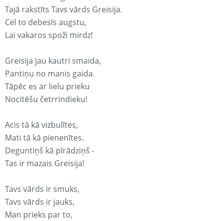
Tajā rakstīts Tavs vārds Greisija.
Cel to debesīs augstu,
Lai vakaros spoži mirdz!
Greisija jau kautri smaida,
Pantiņu no manis gaida.
Tāpēc es ar lielu prieku
Nocitēšu četrrindieku!
Acis tā kā vizbulītes,
Mati tā kā pienenītes.
Deguntiņš kā pīrādziņš -
Tas ir mazais Greisija!
Tavs vārds ir smuks,
Tavs vārds ir jauks,
Man prieks par to,