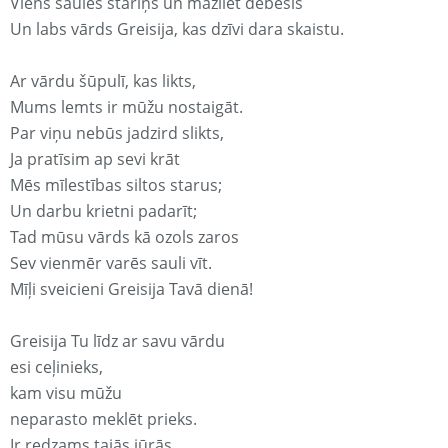
Viens saules stariņš un mazliet debesis
Un labs vārds Greisija, kas dzīvi dara skaistu.
Ar vārdu šūpulī, kas likts,
Mums lemts ir mūžu nostaigāt.
Par viņu nebūs jadzird slikts,
Ja pratīsim ap sevi krāt
Mēs mīlestības siltos starus;
Un darbu krietni padarīt;
Tad mūsu vārds kā ozols zaros
Sev vienmēr varēs sauli vīt.
Mīļi sveicieni Greisija Tavā dienā!
Greisija Tu līdz ar savu vārdu
esi ceļinieks,
kam visu mūžu
neparasto meklēt prieks.
Ir redzams tajās jūrās