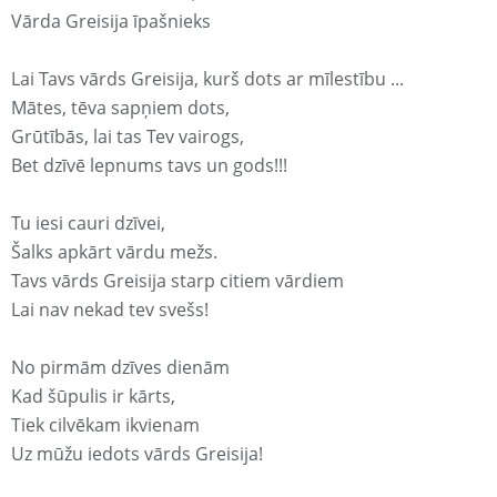
Vārda Greisija īpašnieks
Lai Tavs vārds Greisija, kurš dots ar mīlestību ...
Mātes, tēva sapņiem dots,
Grūtībās, lai tas Tev vairogs,
Bet dzīvē lepnums tavs un gods!!!
Tu iesi cauri dzīvei,
Šalks apkārt vārdu mežs.
Tavs vārds Greisija starp citiem vārdiem
Lai nav nekad tev svešs!
No pirmām dzīves dienām
Kad šūpulis ir kārts,
Tiek cilvēkam ikvienam
Uz mūžu iedots vārds Greisija!