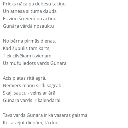
Prieks nāca pa debesu taciņu
Un atnesa siltuma daudz.
Es zinu šo ziedoņa actiņu -
Gunāra vārdā nosauktu
No bērna pirmās dienas,
Kad šūpulis tam kārts,
Tiek cilvēkam ikvienam
Uz mūžu iedots vārds Gunāra
Acis platas rītā agrā,
Nemiers manu sirdi sagrābj.
Skaļi saucu - velns ar ārā
Gunāra vārds ir kalendārā!
Tavs vārds Gunāra ir kā vasaras gaisma,
Ko, aizejot dienām, tā dod,