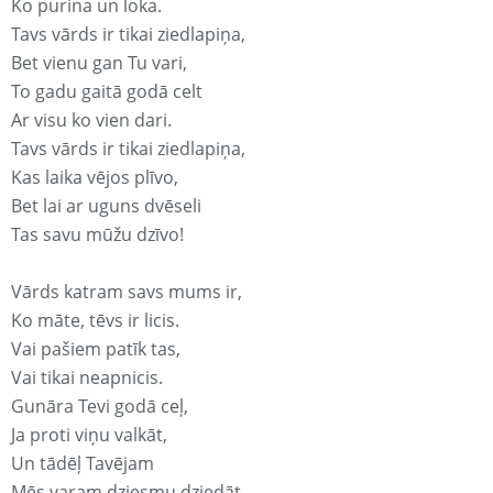
Ko purina un loka.
Tavs vārds ir tikai ziedlapiņa,
Bet vienu gan Tu vari,
To gadu gaitā godā celt
Ar visu ko vien dari.
Tavs vārds ir tikai ziedlapiņa,
Kas laika vējos plīvo,
Bet lai ar uguns dvēseli
Tas savu mūžu dzīvo!
Vārds katram savs mums ir,
Ko māte, tēvs ir licis.
Vai pašiem patīk tas,
Vai tikai neapnicis.
Gunāra Tevi godā ceļ,
Ja proti viņu valkāt,
Un tādēļ Tavējam
Mēs varam dziesmu dziedāt.