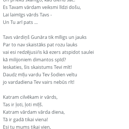
Es Tavam vārdam veiksmi līdzi došu,
Lai laimīgs vārds Tavs -
Un Tu arī pats ...
Tavs vārdiņš Gunāra tik mīligs un jauks
Par to nav skaistāks pat rozu lauks
vai esi redzējusi/is kā ezers atspidot saulei
kā milijoniem dimantos spīd?
Ieskaties, šis skaistums Tevi mīt!
Daudz mīļu vardu Tev šodien veltu
jo vardadiena Tev vairs nebūs rīt!
Katram cilvēkam ir vārds,
Tas ir ļoti, ļoti mīļš.
Katram vārdam vārda diena,
Tā ir gadā tikai viena!
Esi tu mums tikai vien,