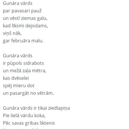
Gunāra vārds
par pavasari pauž
un vēstī ziemas galu,
kad līksmi dejodams,
viņš nāk,
gar februāra malu.
Gunāra vārds
ir pūpols sidrabots
un mežā zaļa mētra,
kas dvēselei
spēj mieru dot
un pasargāt no vētrām.
Gunāra vārds ir tikai ziedlapiņa
Pie lielā vārdu koka,
Pēc savas gribas liktenis