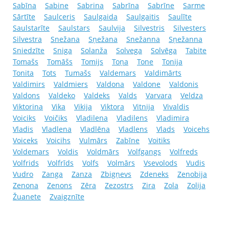
Sabīna
Sabine
Sabrina
Sabrīna
Sabrīne
Sarme
Sārtīte
Saulceris
Saulgaida
Saulgaitis
Saulīte
Saulstarīte
Saulstars
Saulvija
Silvestris
Silvesters
Silvestra
Snežana
Sņežana
Snežanna
Sņežanna
Sniedzīte
Sniga
Solanža
Solvega
Solvēga
Tabite
Tomašs
Tomāšs
Tomijs
Toņa
Tone
Tonija
Tonita
Tots
Tumašs
Valdemars
Valdimārts
Valdimirs
Valdmiers
Valdona
Valdone
Valdonis
Valdons
Valdeko
Valdeks
Valds
Varvara
Veldza
Viktorina
Vika
Vikija
Viktora
Vitnija
Vivaldis
Voiciks
Voičiks
Vladilena
Vladilens
Vladimira
Vladis
Vladlena
Vladlēna
Vladlens
Vlads
Voicehs
Voiceks
Voicihs
Vulmārs
Zabīne
Voitiks
Voldemars
Voldis
Voldmārs
Volfgangs
Volfreds
Volfrids
Volfrīds
Volfs
Volmārs
Vsevolods
Vudis
Vudro
Zanga
Zanza
Zbigņevs
Zdeneks
Zenobija
Zenona
Zenons
Zēra
Zezostrs
Zira
Zola
Zolija
Žuanete
Zvaigznīte