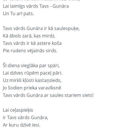
Lai laimīgs vārds Tavs - Gunāra
Un Tu arī pats.
Tavs vārds Gunāra ir kā saulespuķe,
Kā ābols zarā, kas mirdz.
Tavs vārds ir kā astere koša
Pie rudens vējainās sirds.
Šī diena vieglāka par spāri,
Lai dzīves rūpēm paceļ pāri.
Uz mirkli kļūsti kastaņzieds,
Jo šodien prieka varavīksnē
Tavs vārds Gunāra ar saules stariem siets!
Lai ceļaspieķis
ir Tavs vārds Gunāra,
Ar kuru dzīvē iesi.