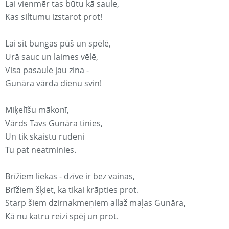
Lai vienmēr tas būtu kā saule,
Kas siltumu izstarot prot!
Lai sit bungas pūš un spēlē,
Urā sauc un laimes vēlē,
Visa pasaule jau zina -
Gunāra vārda dienu svin!
Miķelīšu mākonī,
Vārds Tavs Gunāra tinies,
Un tik skaistu rudeni
Tu pat neatminies.
Brīžiem liekas - dzīve ir bez vainas,
Brīžiem šķiet, ka tikai krāpties prot.
Starp šiem dzirnakmeņiem allaž maļas Gunāra,
Kā nu katru reizi spēj un prot.