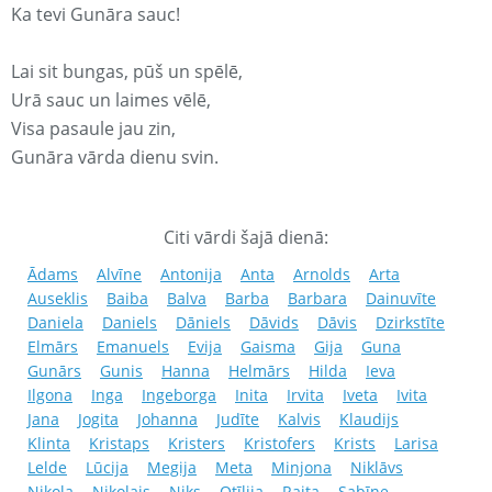
Ka tevi Gunāra sauc!
Lai sit bungas, pūš un spēlē,
Urā sauc un laimes vēlē,
Visa pasaule jau zin,
Gunāra vārda dienu svin.
Citi vārdi šajā dienā:
Ādams
Alvīne
Antonija
Anta
Arnolds
Arta
Auseklis
Baiba
Balva
Barba
Barbara
Dainuvīte
Daniela
Daniels
Dāniels
Dāvids
Dāvis
Dzirkstīte
Elmārs
Emanuels
Evija
Gaisma
Gija
Guna
Gunārs
Gunis
Hanna
Helmārs
Hilda
Ieva
Ilgona
Inga
Ingeborga
Inita
Irvita
Iveta
Ivita
Jana
Jogita
Johanna
Judīte
Kalvis
Klaudijs
Klinta
Kristaps
Kristers
Kristofers
Krists
Larisa
Lelde
Lūcija
Megija
Meta
Minjona
Niklāvs
Nikola
Nikolajs
Niks
Otīlija
Raita
Sabīne