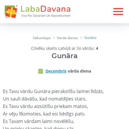
Gunāra
Sākumlapa
Varda dienas
Cilvēku skaits Latvijā ar šo vārdu:
4
Gunāra
Decembris
vārda diena
Es Tavu vārdu Gunāra pierakstīšu laimei līdzās,
Un sauli dāvāšu, kad nomaldījies stars.
Es Tavu vārdu aizsūtīšu priekam matos,
Ar vēju līksmoties, kad esi bēdīgs pats.
Es Tavam vārdam laimi novēlēšu,
Un prieku skanīgo, kad dienu sāc.