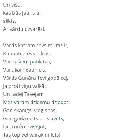
Un visu,
kas būs ļauns un
slikts,
Ar vārdu uzvarēsi.
Vārds katram savs mums ir,
Ko māte, tēvs ir licis.
Vai pašiem patīk tas,
Vai tikai neapnicis.
Vārds Gunāra Tevi godā ceļ,
Ja proti viņu valkāt,
Un tādēļ Tavējam
Mēs varam dziesmu dziedāt.
Gan skanīgs, viegls tas,
Gan godā celts un slavēts,
Lai, mūžu dzīvojot,
Tas top vēl vairāk mīlēts!