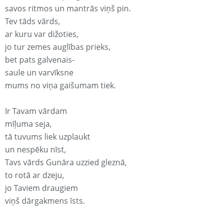
savos ritmos un mantrās viņš pin.
Tev tāds vārds,
ar kuru var dižoties,
jo tur zemes auglības prieks,
bet pats galvenais-
saule un varvīksne
mums no viņa gaišumam tiek.
Ir Tavam vārdam
mīļuma seja,
tā tuvums liek uzplaukt
un nespēku nīst,
Tavs vārds Gunāra uzzied gleznā,
to rotā ar dzeju,
jo Taviem draugiem
viņš dārgakmens īsts.