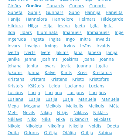
Ginārs
Gunāra
Gunards
Gunars
Gunarts
Gunefa
Gunijs
Gunnars
Guno
Hannija
Hanelita
Hanija
Hannelora
Hannelore
Helmars
Hildegarde
Hildura
Hilga
Hilja
Ieviņa
Igeta
Igila
Igita
Ilda
Ildars
Illuminata
Imanuels
Immanuels
Inge
Ingerūda
Ingeta
Ingita
Ingo
Initra
Invalds
Invars
Inveiga
Irvings
Irvins
Irvīns
Irvalds
Iverta
Iverts
Ivete
Jakims
Jāna
Janeka
Janija
Janika
Janna
Joahims
Joakims
Joana
Joanna
Johana
Jonita
Jovars
Jovita
Juanna
Jugita
Jukums
Junna
Kalve
Klints
Kriss
Kristafors
Kristans
Kristars
Kristens
Kristo
Kristofors
Kristofs
Kšištofs
Lelda
Lucianna
Lucians
Luciāns
Lucija
Lucijana
Lucijans
Lucijāns
Lusiāna
Lusija
Lūsija
Ļusja
Manuela
Manuēla
Mega
Megana
Meikols
Meikulis
Meikuls
Mēta
Mets
Nevils
Nikija
Nikijs
Niklass
Niklāss
Niklavs
Niko
Nika
Ņika
Nikandrs
Nikolass
Nikole
Nikoleta
Nikolīna
Nikolla
Noldis
Odeta
Odita
Odums
Ofēlija
Otālija
Otilija
Sabina