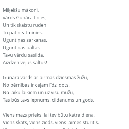
Miķelīšu mākonī,
vārds Gunāra tinies,
Un tik skaistu rudeni
Tu pat neatminies.
Uguntiņas sarkanas,
Uguntiņas baltas
Tavu vārdu sasilda,
Aizdzen vējus saltus!
Gunāra vārds ar pirmās dziesmas žūžu,
No bērnības ir ceļam līdzi dots,
No laiku laikiem un uz visu mūžu,
Tas būs tavs lepnums, cildenums un gods.
Viens mazs prieks, lai tev būtu katra diena,
Viens skats, viens zieds, viens laimes stūrītis.