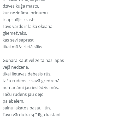
dzīves kuģa masts,
kur nezināmu brīnumu
ir apsolījis krasts.
Tavs vārds ir laika okeānā
gliemežvāks,
kas sevi saprast
tikai mūža rietā sāks.
Gunāra Kaut vēl zeltainas lapas
vējš nedzenā,
tikai lietavas debesīs rūs,
taču rudens ir savā gredzenā
nemanāmi jau ieslēdzis mūs.
Taču rudens jau dejo
pa ābelēm,
salnu lakatos pasauli tin,
Tavu vārdu ka spīdīgu kastani