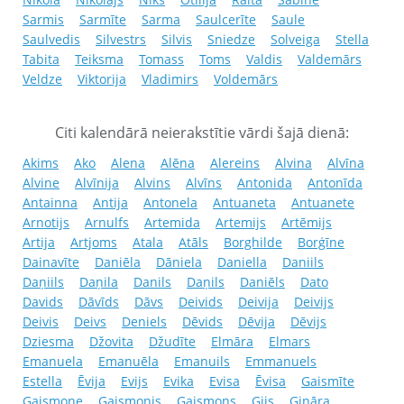
Sarmis
Sarmīte
Sarma
Saulcerīte
Saule
Saulvedis
Silvestrs
Silvis
Sniedze
Solveiga
Stella
Tabita
Teiksma
Tomass
Toms
Valdis
Valdemārs
Veldze
Viktorija
Vladimirs
Voldemārs
Citi kalendārā neierakstītie vārdi šajā dienā:
Akims
Ako
Alena
Alēna
Alereins
Alvina
Alvīna
Alvine
Alvīnija
Alvins
Alvīns
Antonida
Antonīda
Antainna
Antija
Antonela
Antuaneta
Antuanete
Arnotijs
Arnulfs
Artemida
Artemijs
Artēmijs
Artija
Artjoms
Atala
Atāls
Borghilde
Borģīne
Dainavīte
Daniēla
Dāniela
Daniella
Daniils
Daņiils
Daņila
Danils
Daņils
Daniēls
Dato
Davids
Dāvīds
Dāvs
Deivids
Deivija
Deivijs
Deivis
Deivs
Deniels
Dēvids
Dēvija
Dēvijs
Dziesma
Džovita
Džudīte
Elmāra
Elmars
Emanuela
Emanuēla
Emanuils
Emmanuels
Estella
Ēvija
Evijs
Evika
Evisa
Ēvisa
Gaismīte
Gaismone
Gaismonis
Gaismons
Gijs
Gināra