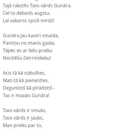
Tajā rakstīts Tavs vārds Gunāra.
Cel to debesīs augstu,
Lai vakaros spoži mirdz!
Gunāra jau kautri smaida,
Pantiņu no manis gaida.
Tāpēc es ar lielu prieku
Nocitēšu četrrindieku!
Acis tā kā vizbulītes,
Mati tā kā pienenītes.
Deguntiņš kā pīrādziņš -
Tas ir mazais Gunāra!
Tavs vārds ir smuks,
Tavs vārds ir jauks,
Man prieks par to,