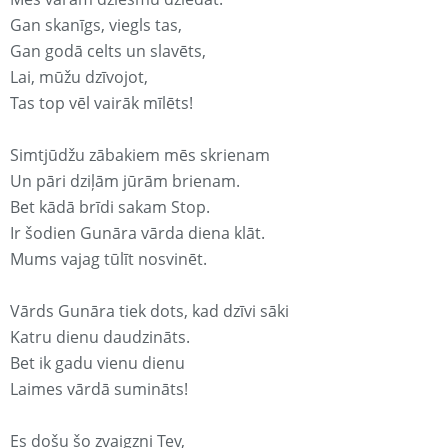
Gan skanīgs, viegls tas,
Gan godā celts un slavēts,
Lai, mūžu dzīvojot,
Tas top vēl vairāk mīlēts!
Simtjūdžu zābakiem mēs skrienam
Un pāri dziļām jūrām brienam.
Bet kādā brīdi sakam Stop.
Ir šodien Gunāra vārda diena klāt.
Mums vajag tūlīt nosvinēt.
Vārds Gunāra tiek dots, kad dzīvi sāki
Katru dienu daudzināts.
Bet ik gadu vienu dienu
Laimes vārdā sumināts!
Es došu šo zvaigzni Tev,