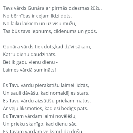
Tavs vārds Gunāra ar pirmās dziesmas žūžu,
No bērnības ir ceļam līdzi dots,
No laiku laikiem un uz visu mūžu,
Tas būs tavs lepnums, cildenums un gods.
Gunāra vārds tiek dots,kad dzīvi sākam,
Katru dienu daudzināts.
Bet ik gadu vienu dienu -
Laimes vārdā sumināts!
Es Tavu vārdu pierakstīšu laimei līdzās,
Un sauli dāvāšu, kad nomaldījies stars.
Es Tavu vārdu aizsūtīšu priekam matos,
Ar vēju līksmoties, kad esi bēdīgs pats.
Es Tavam vārdam laimi novēlēšu,
Un prieku skanīgo, kad dienu sāc.
Es Tavam vārdam veiksmi līdzi došu,