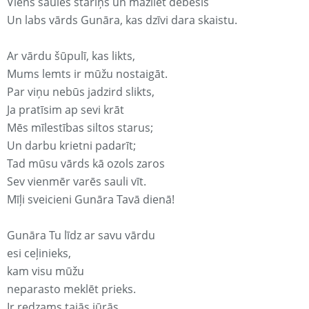
Viens saules stariņš un mazliet debesis
Un labs vārds Gunāra, kas dzīvi dara skaistu.
Ar vārdu šūpulī, kas likts,
Mums lemts ir mūžu nostaigāt.
Par viņu nebūs jadzird slikts,
Ja pratīsim ap sevi krāt
Mēs mīlestības siltos starus;
Un darbu krietni padarīt;
Tad mūsu vārds kā ozols zaros
Sev vienmēr varēs sauli vīt.
Mīļi sveicieni Gunāra Tavā dienā!
Gunāra Tu līdz ar savu vārdu
esi ceļinieks,
kam visu mūžu
neparasto meklēt prieks.
Ir redzams tajās jūrās