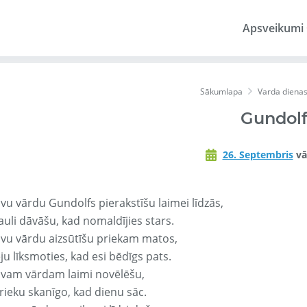
Apsveikumi
Sākumlapa
Varda diena
Gundolf
26. Septembris
vā
avu vārdu Gundolfs pierakstīšu laimei līdzās,
auli dāvāšu, kad nomaldījies stars.
avu vārdu aizsūtīšu priekam matos,
ju līksmoties, kad esi bēdīgs pats.
avam vārdam laimi novēlēšu,
rieku skanīgo, kad dienu sāc.