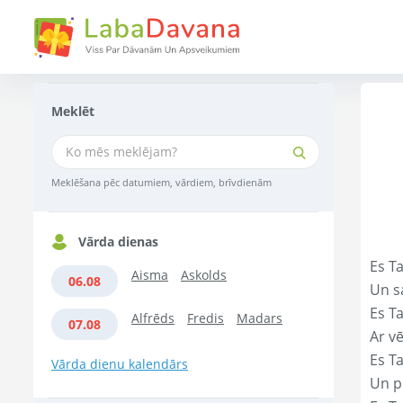
Meklēt
Meklēšana pēc datumiem, vārdiem, brīvdienām
Vārda dienas
Es T
Aisma
Askolds
06.08
Un s
Es T
Alfrēds
Fredis
Madars
07.08
Ar vē
Es T
Vārda dienu kalendārs
Un p