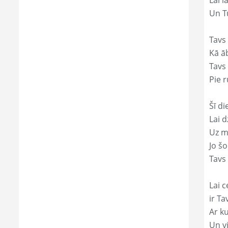
Lai l
Un Tu
Tavs
Kā āb
Tavs 
Pie r
Šī di
Lai 
Uz mi
Jo š
Tavs
Lai c
ir T
Ar ku
Un v