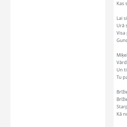
Kas s
Lai s
Urā 
Visa 
Gund
Miķe
Vārd
Un ti
Tu p
Brīži
Brīži
Star
Kā nu