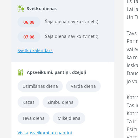
Es T
Svētku dienas
Lai l
Un Tu
Šajā dienā nav ko svinēt :)
06.08
Tavs 
Šajā dienā nav ko svinēt :)
07.08
Par t
vai e
Svētku kalendārs
kā m
Ieska
Apsveikumi, pantiņi, dzejoļi
Daud
jo va
Dzimšanas diena
Vārda diena
Katr
Kāzas
Zinību diena
Tas ir
Katr
Tēva diena
Miķeļdiena
Tā ir
Esi t
Visi apsveikumi un pantiņi
Vārd