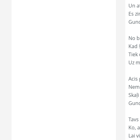
Un a
Es zi
Gund
No b
Kad 
Tiek
Uz m
Acis 
Nemi
Skaļi
Gund
Tavs
Ko, a
Lai 