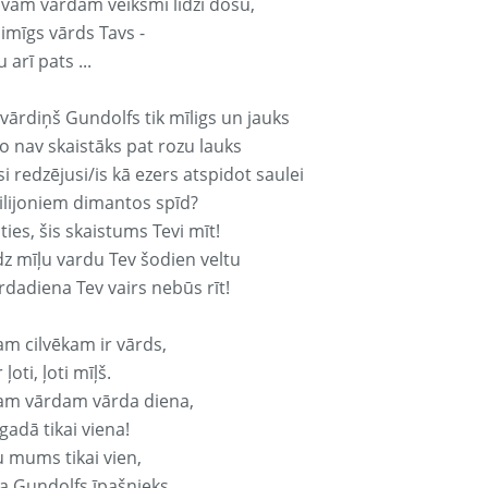
avam vārdam veiksmi līdzi došu,
aimīgs vārds Tavs -
 arī pats ...
vārdiņš Gundolfs tik mīligs un jauks
o nav skaistāks pat rozu lauks
si redzējusi/is kā ezers atspidot saulei
ilijoniem dimantos spīd?
ties, šis skaistums Tevi mīt!
z mīļu vardu Tev šodien veltu
rdadiena Tev vairs nebūs rīt!
am cilvēkam ir vārds,
 ļoti, ļoti mīļš.
am vārdam vārda diena,
 gadā tikai viena!
u mums tikai vien,
a Gundolfs īpašnieks