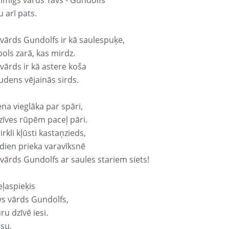
aimīgs vārds Tavs - Gundolfs
 arī pats.
 vārds Gundolfs ir kā saulespuķe,
ols zarā, kas mirdz.
vārds ir kā astere koša
udens vējainās sirds.
ena vieglāka par spāri,
dzīves rūpēm paceļ pāri.
rkli kļūsti kastaņzieds,
odien prieka varavīksnē
 vārds Gundolfs ar saules stariem siets!
eļaspieķis
avs vārds Gundolfs,
ru dzīvē iesi.
isu,