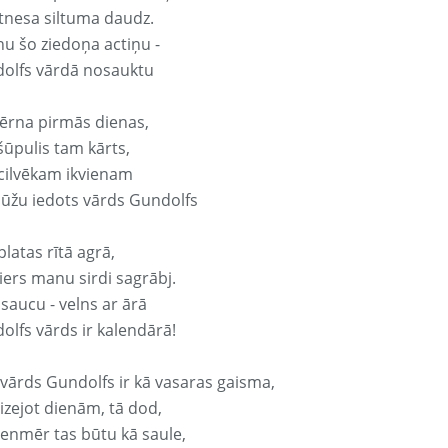
tnesa siltuma daudz.
nu šo ziedoņa actiņu -
olfs vārdā nosauktu
ērna pirmās dienas,
šūpulis tam kārts,
 cilvēkam ikvienam
ūžu iedots vārds Gundolfs
platas rītā agrā,
ers manu sirdi sagrābj.
 saucu - velns ar ārā
olfs vārds ir kalendārā!
 vārds Gundolfs ir kā vasaras gaisma,
izejot dienām, tā dod,
vienmēr tas būtu kā saule,