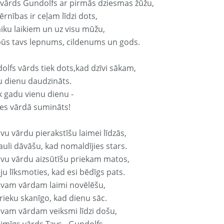
 vārds Gundolfs ar pirmās dziesmas žūžu,
rnības ir ceļam līdzi dots,
aiku laikiem un uz visu mūžu,
būs tavs lepnums, cildenums un gods.
olfs vārds tiek dots,kad dzīvi sākam,
u dienu daudzināts.
k gadu vienu dienu -
es vārdā sumināts!
vu vārdu pierakstīšu laimei līdzās,
auli dāvāšu, kad nomaldījies stars.
avu vārdu aizsūtīšu priekam matos,
ju līksmoties, kad esi bēdīgs pats.
avam vārdam laimi novēlēšu,
rieku skanīgo, kad dienu sāc.
avam vārdam veiksmi līdzi došu,