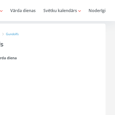
Vārda dienas
Svētku kalendārs
Noderīgi
Gundolfs
s
s
rda diena