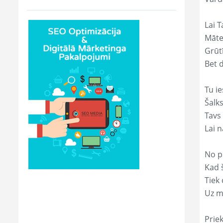
Lai T
Māte
Grūtī
Bet 
Tu ie
Šalk
Tavs
Lai 
No p
Kad š
Tiek
Uz m
Prie