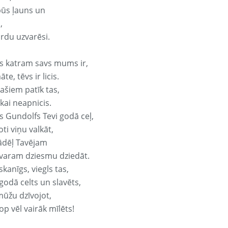
būs ļauns un
,
ārdu uzvarēsi.
s katram savs mums ir,
te, tēvs ir licis.
ašiem patīk tas,
ikai neapnicis.
s Gundolfs Tevi godā ceļ,
oti viņu valkāt,
ādēļ Tavējam
varam dziesmu dziedāt.
kanīgs, viegls tas,
godā celts un slavēts,
mūžu dzīvojot,
op vēl vairāk mīlēts!