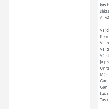
kas 
slikts
Ar v
Vārd
Ko mā
Vai p
Vai t
Vārd
Ja pr
Un t
Mēs 
Gan s
Gan 
Lai, 
Tas t