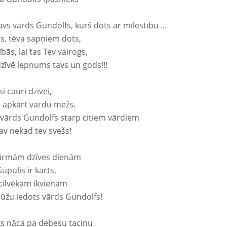
avs vārds Gundolfs, kurš dots ar mīlestību ...
s, tēva sapņiem dots,
bās, lai tas Tev vairogs,
dzīvē lepnums tavs un gods!!!
si cauri dzīvei,
s apkārt vārdu mežs.
 vārds Gundolfs starp citiem vārdiem
nav nekad tev svešs!
irmām dzīves dienām
ūpulis ir kārts,
 cilvēkam ikvienam
ūžu iedots vārds Gundolfs!
ks nāca pa debesu taciņu