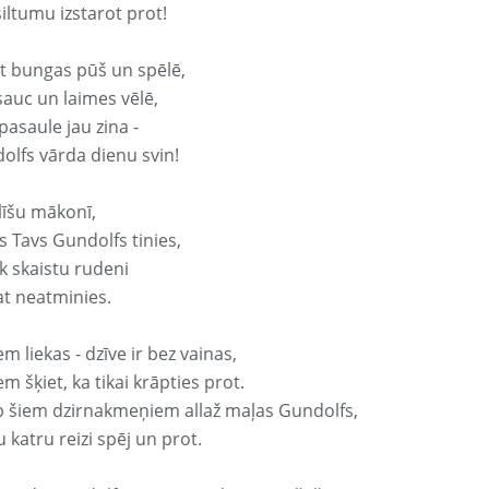
iltumu izstarot prot!
it bungas pūš un spēlē,
sauc un laimes vēlē,
pasaule jau zina -
olfs vārda dienu svin!
līšu mākonī,
s Tavs Gundolfs tinies,
k skaistu rudeni
at neatminies.
em liekas - dzīve ir bez vainas,
em šķiet, ka tikai krāpties prot.
p šiem dzirnakmeņiem allaž maļas Gundolfs,
 katru reizi spēj un prot.