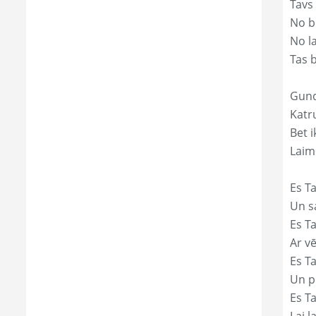
Tavs
No bē
No l
Tas 
Gund
Katr
Bet i
Laim
Es Ta
Un s
Es T
Ar vē
Es T
Un p
Es T