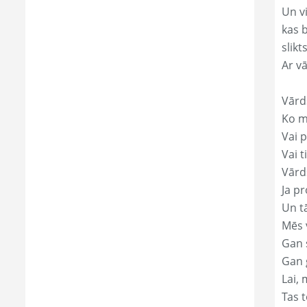
Un v
kas 
slikts
Ar v
Vārd
Ko mā
Vai p
Vai t
Vārd
Ja pr
Un t
Mēs 
Gan s
Gan 
Lai, 
Tas t