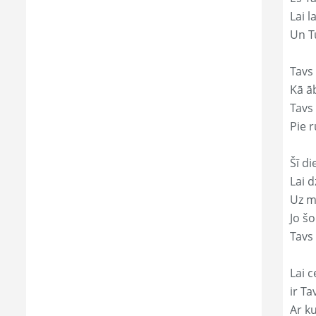
Lai 
Un Tu
Tavs
Kā āb
Tavs 
Pie r
Šī di
Lai 
Uz mi
Jo š
Tavs
Lai c
ir T
Ar ku