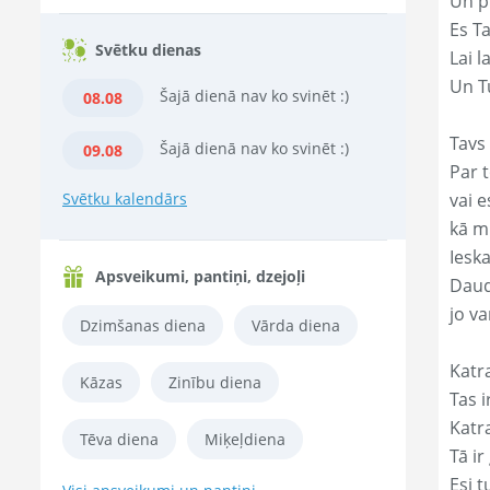
Un p
Es T
Svētku dienas
Lai l
Un Tu
Šajā dienā nav ko svinēt :)
08.08
Tavs
Šajā dienā nav ko svinēt :)
09.08
Par t
Svētku kalendārs
vai e
kā m
Ieska
Apsveikumi, pantiņi, dzejoļi
Daud
jo va
Dzimšanas diena
Vārda diena
Katr
Kāzas
Zinību diena
Tas ir
Katr
Tēva diena
Miķeļdiena
Tā ir
Esi t