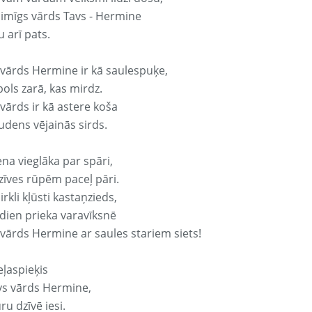
laimīgs vārds Tavs - Hermine
 arī pats.
 vārds Hermine ir kā saulespuķe,
ols zarā, kas mirdz.
vārds ir kā astere koša
udens vējainās sirds.
ena vieglāka par spāri,
dzīves rūpēm paceļ pāri.
rkli kļūsti kastaņzieds,
odien prieka varavīksnē
 vārds Hermine ar saules stariem siets!
eļaspieķis
avs vārds Hermine,
ru dzīvē iesi.