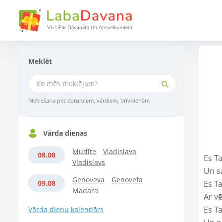
Meklēt
Meklēšana pēc datumiem, vārdiem, brīvdienām
Vārda dienas
Mudīte
Vladislava
08.08
Es T
Vladislavs
Un s
Genoveva
Genovefa
09.08
Es T
Madara
Ar vē
Es T
Vārda dienu kalendārs