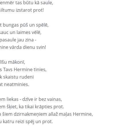
vienmēr tas būtu kā saule,
iltumu izstarot prot!
it bungas pūš un spēlē,
sauc un laimes vēlē,
pasaule jau zina -
ine vārda dienu svin!
līšu mākonī,
s Tavs Hermine tinies,
k skaistu rudeni
at neatminies.
em liekas - dzīve ir bez vainas,
em šķiet, ka tikai krāpties prot.
p šiem dzirnakmeņiem allaž maļas Hermine,
 katru reizi spēj un prot.