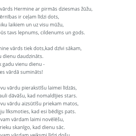
 vārds Hermine ar pirmās dziesmas žūžu,
rnības ir ceļam līdzi dots,
aiku laikiem un uz visu mūžu,
būs tavs lepnums, cildenums un gods.
ine vārds tiek dots,kad dzīvi sākam,
u dienu daudzināts.
k gadu vienu dienu -
es vārdā sumināts!
vu vārdu pierakstīšu laimei līdzās,
auli dāvāšu, kad nomaldījies stars.
avu vārdu aizsūtīšu priekam matos,
ju līksmoties, kad esi bēdīgs pats.
avam vārdam laimi novēlēšu,
rieku skanīgo, kad dienu sāc.
avam vārdam veiksmi līdzi došu,