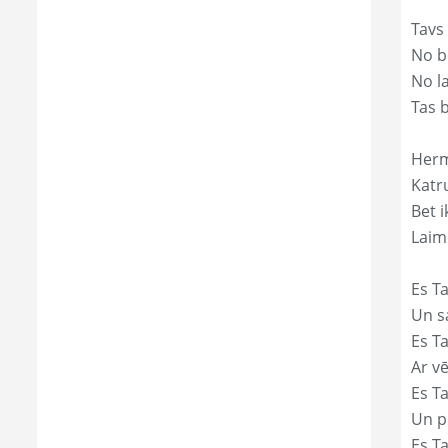
Tavs
No bē
No l
Tas 
Herm
Katr
Bet i
Laim
Es Ta
Un s
Es T
Ar vē
Es T
Un p
Es T