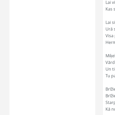
Lai 
Kas s
Lai s
Urā 
Visa 
Herm
Miķe
Vārd
Un ti
Tu p
Brīži
Brīži
Star
Kā nu