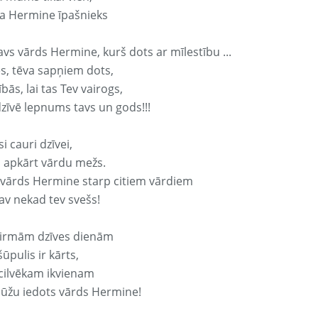
a Hermine īpašnieks
avs vārds Hermine, kurš dots ar mīlestību ...
s, tēva sapņiem dots,
bās, lai tas Tev vairogs,
dzīvē lepnums tavs un gods!!!
si cauri dzīvei,
s apkārt vārdu mežs.
 vārds Hermine starp citiem vārdiem
nav nekad tev svešs!
irmām dzīves dienām
ūpulis ir kārts,
 cilvēkam ikvienam
ūžu iedots vārds Hermine!