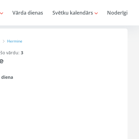
Vārda dienas
Svētku kalendārs
Noderīgi
Hermine
s
r šo vārdu:
3
e
 diena