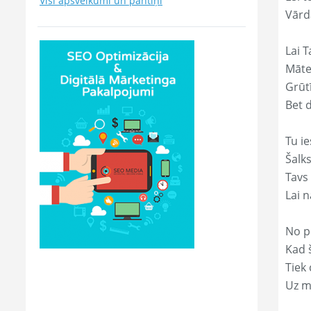
Visi apsveikumi un pantiņi
Vārd
Lai T
Māte
Grūtī
Bet 
Tu ie
Šalk
Tavs
Lai 
No p
Kad š
Tiek
Uz m