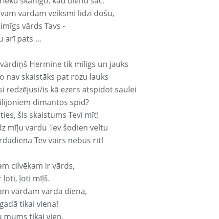
rieku skanīgo, kad dienu sāc.
avam vārdam veiksmi līdzi došu,
aimīgs vārds Tavs -
 arī pats ...
 vārdiņš Hermine tik mīligs un jauks
o nav skaistāks pat rozu lauks
si redzējusi/is kā ezers atspidot saulei
ilijoniem dimantos spīd?
ties, šis skaistums Tevi mīt!
z mīļu vardu Tev šodien veltu
rdadiena Tev vairs nebūs rīt!
am cilvēkam ir vārds,
 ļoti, ļoti mīļš.
am vārdam vārda diena,
 gadā tikai viena!
u mums tikai vien,