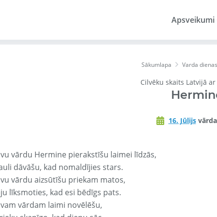
Apsveikumi
Sākumlapa
Varda diena
Cilvēku skaits Latvijā a
Hermin
16. Jūlijs
vārda
avu vārdu Hermine pierakstīšu laimei līdzās,
auli dāvāšu, kad nomaldījies stars.
avu vārdu aizsūtīšu priekam matos,
ju līksmoties, kad esi bēdīgs pats.
avam vārdam laimi novēlēšu,