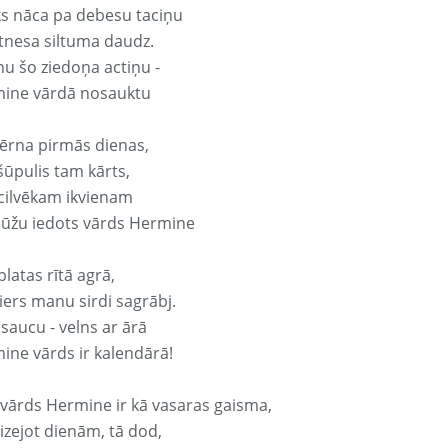
ks nāca pa debesu taciņu
tnesa siltuma daudz.
nu šo ziedoņa actiņu -
ine vārdā nosauktu
ērna pirmās dienas,
šūpulis tam kārts,
 cilvēkam ikvienam
ūžu iedots vārds Hermine
platas rītā agrā,
ers manu sirdi sagrābj.
 saucu - velns ar ārā
ine vārds ir kalendārā!
 vārds Hermine ir kā vasaras gaisma,
izejot dienām, tā dod,