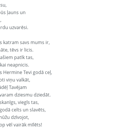
isu,
būs ļauns un
,
ārdu uzvarēsi.
s katram savs mums ir,
te, tēvs ir licis.
ašiem patīk tas,
ikai neapnicis.
s Hermine Tevi godā ceļ,
oti viņu valkāt,
ādēļ Tavējam
varam dziesmu dziedāt.
kanīgs, viegls tas,
godā celts un slavēts,
mūžu dzīvojot,
op vēl vairāk mīlēts!