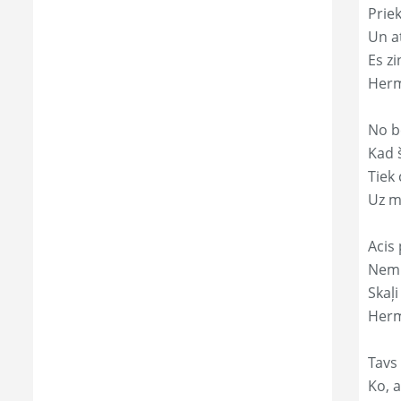
Prie
Un a
Es zi
Herm
No b
Kad 
Tiek
Uz m
Acis 
Nemi
Skaļi
Herm
Tavs
Ko, a