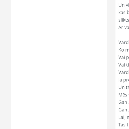
Un v
kas 
slikts
Ar v
Vārd
Ko mā
Vai p
Vai t
Vārds
Ja pr
Un t
Mēs 
Gan s
Gan 
Lai, 
Tas t