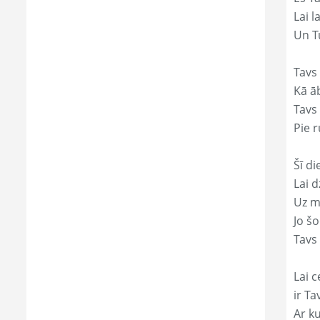
Lai l
Un Tu
Tavs 
Kā āb
Tavs 
Pie r
Šī di
Lai 
Uz mi
Jo š
Tavs 
Lai c
ir Ta
Ar ku