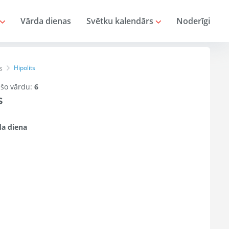
Vārda dienas
Svētku kalendārs
Noderīgi
Hipolits
s
r šo vārdu:
6
s
a diena