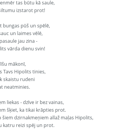
vienmēr tas būtu kā saule,
iltumu izstarot prot!
it bungas pūš un spēlē,
sauc un laimes vēlē,
pasaule jau zina -
its vārda dienu svin!
līšu mākonī,
 Tavs Hipolits tinies,
k skaistu rudeni
at neatminies.
em liekas - dzīve ir bez vainas,
em šķiet, ka tikai krāpties prot.
p šiem dzirnakmeņiem allaž maļas Hipolits,
 katru reizi spēj un prot.