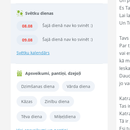
Un p
Es T
Svētku dienas
Lai l
Un Tu
Šajā dienā nav ko svinēt :)
08.08
Tavs 
Šajā dienā nav ko svinēt :)
09.08
Par t
Svētku kalendārs
vai e
kā m
Ieska
Apsveikumi, pantiņi, dzejoļi
Daud
jo va
Dzimšanas diena
Vārda diena
Katr
Kāzas
Zinību diena
Tas ir
Katr
Tēva diena
Miķeļdiena
Tā ir
Esi t