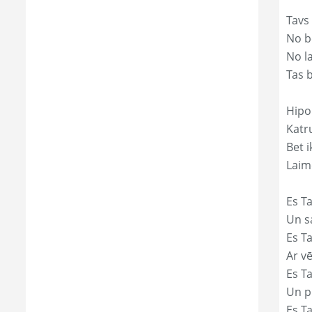
Tavs
No bē
No l
Tas 
Hipol
Katr
Bet i
Laim
Es Ta
Un s
Es T
Ar vē
Es T
Un p
Es T