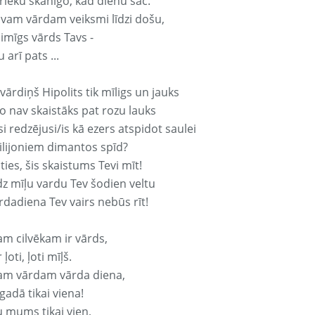
rieku skanīgo, kad dienu sāc.
avam vārdam veiksmi līdzi došu,
aimīgs vārds Tavs -
 arī pats ...
vārdiņš Hipolits tik mīligs un jauks
o nav skaistāks pat rozu lauks
si redzējusi/is kā ezers atspidot saulei
ilijoniem dimantos spīd?
ties, šis skaistums Tevi mīt!
z mīļu vardu Tev šodien veltu
rdadiena Tev vairs nebūs rīt!
am cilvēkam ir vārds,
 ļoti, ļoti mīļš.
am vārdam vārda diena,
 gadā tikai viena!
u mums tikai vien,