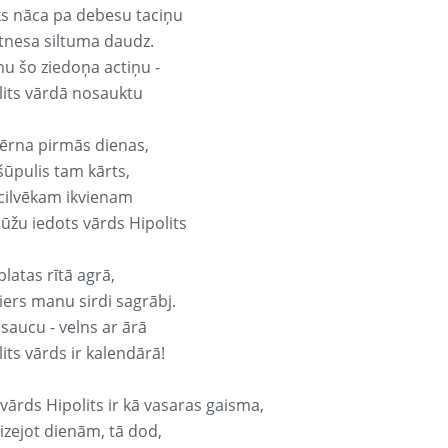
ks nāca pa debesu taciņu
tnesa siltuma daudz.
nu šo ziedoņa actiņu -
lits vārdā nosauktu
ērna pirmās dienas,
šūpulis tam kārts,
 cilvēkam ikvienam
ūžu iedots vārds Hipolits
platas rītā agrā,
ers manu sirdi sagrābj.
 saucu - velns ar ārā
its vārds ir kalendārā!
vārds Hipolits ir kā vasaras gaisma,
izejot dienām, tā dod,