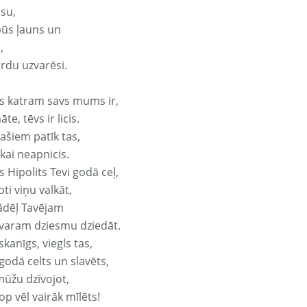
isu,
būs ļauns un
,
ārdu uzvarēsi.
s katram savs mums ir,
te, tēvs ir licis.
ašiem patīk tas,
ikai neapnicis.
 Hipolits Tevi godā ceļ,
oti viņu valkāt,
ādēļ Tavējam
varam dziesmu dziedāt.
kanīgs, viegls tas,
godā celts un slavēts,
mūžu dzīvojot,
op vēl vairāk mīlēts!