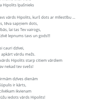
a Hipolits īpašnieks
avs vārds Hipolits, kurš dots ar mīlestību ...
s, tēva sapņiem dots,
bās, lai tas Tev vairogs,
dzīvē lepnums tavs un gods!!!
si cauri dzīvei,
s apkārt vārdu mežs.
 vārds Hipolits starp citiem vārdiem
nav nekad tev svešs!
irmām dzīves dienām
ūpulis ir kārts,
 cilvēkam ikvienam
ūžu iedots vārds Hipolits!