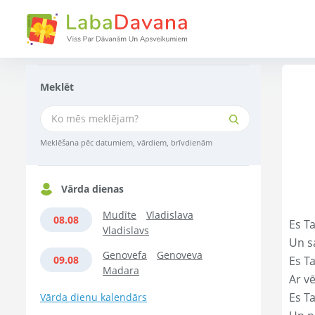
Meklēt
Meklēšana pēc datumiem, vārdiem, brīvdienām
Vārda dienas
Mudīte
Vladislava
08.08
Es Ta
Vladislavs
Un s
Genovefa
Genoveva
09.08
Es T
Madara
Ar vē
Es T
Vārda dienu kalendārs