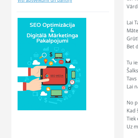
Visi apsveikumi un pantiņi
Vārd
Lai T
Māte
Grūtī
Bet 
Tu ie
Šalk
Tavs
Lai 
No p
Kad š
Tiek
Uz m