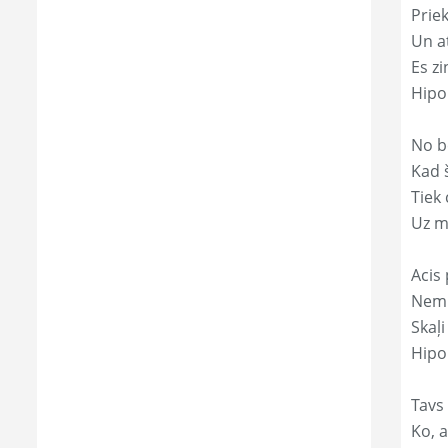
Prie
Un a
Es zi
Hipo
No b
Kad 
Tiek
Uz m
Acis 
Nemi
Skaļi
Hipol
Tavs 
Ko, a