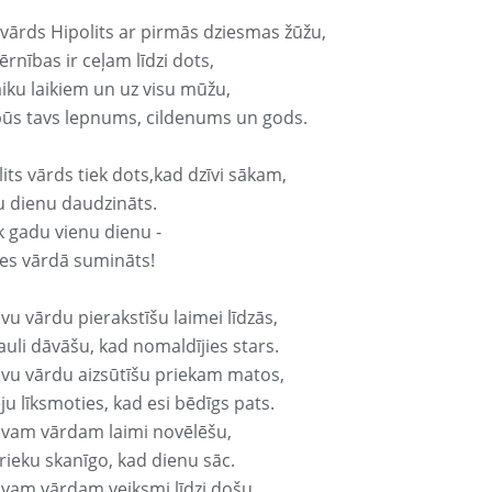
 vārds Hipolits ar pirmās dziesmas žūžu,
rnības ir ceļam līdzi dots,
aiku laikiem un uz visu mūžu,
būs tavs lepnums, cildenums un gods.
its vārds tiek dots,kad dzīvi sākam,
u dienu daudzināts.
k gadu vienu dienu -
es vārdā sumināts!
vu vārdu pierakstīšu laimei līdzās,
auli dāvāšu, kad nomaldījies stars.
avu vārdu aizsūtīšu priekam matos,
ju līksmoties, kad esi bēdīgs pats.
avam vārdam laimi novēlēšu,
rieku skanīgo, kad dienu sāc.
avam vārdam veiksmi līdzi došu,