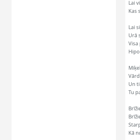
Lai 
Kas s
Lai s
Urā 
Visa 
Hipol
Miķe
Vārds
Un ti
Tu p
Brīži
Brīži
Star
Kā nu