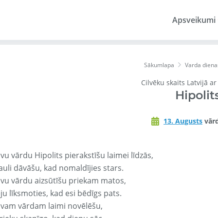
Apsveikumi
Sākumlapa
Varda diena
Cilvēku skaits Latvijā a
Hipolit
13. Augusts
vārd
vu vārdu Hipolits pierakstīšu laimei līdzās,
auli dāvāšu, kad nomaldījies stars.
avu vārdu aizsūtīšu priekam matos,
ju līksmoties, kad esi bēdīgs pats.
avam vārdam laimi novēlēšu,