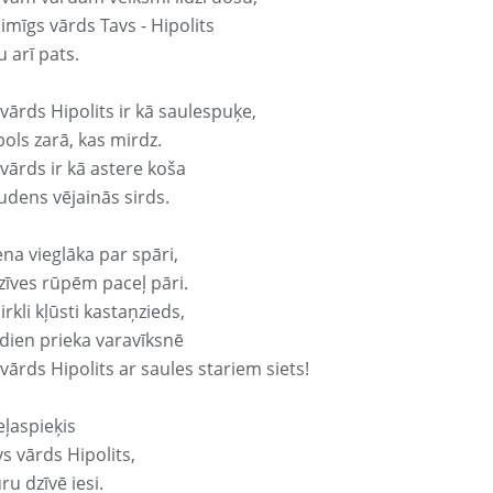
aimīgs vārds Tavs - Hipolits
 arī pats.
vārds Hipolits ir kā saulespuķe,
ols zarā, kas mirdz.
vārds ir kā astere koša
udens vējainās sirds.
ena vieglāka par spāri,
dzīves rūpēm paceļ pāri.
rkli kļūsti kastaņzieds,
odien prieka varavīksnē
vārds Hipolits ar saules stariem siets!
eļaspieķis
vs vārds Hipolits,
ru dzīvē iesi.