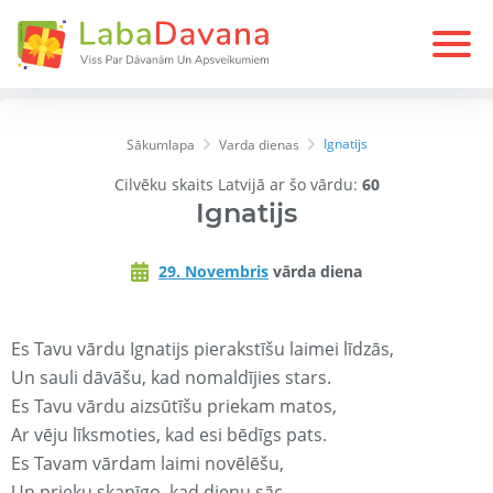
Ignatijs
Sākumlapa
Varda dienas
Cilvēku skaits Latvijā ar šo vārdu:
60
Ignatijs
29. Novembris
vārda diena
Es Tavu vārdu Ignatijs pierakstīšu laimei līdzās,
Un sauli dāvāšu, kad nomaldījies stars.
Es Tavu vārdu aizsūtīšu priekam matos,
Ar vēju līksmoties, kad esi bēdīgs pats.
Es Tavam vārdam laimi novēlēšu,
Un prieku skanīgo, kad dienu sāc.