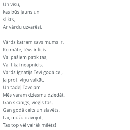
Un visu,
kas būs ļauns un
slikts,
Ar vārdu uzvarēsi.
Vārds katram savs mums ir,
Ko māte, tēvs ir licis.
Vai pašiem patīk tas,
Vai tikai neapnicis.
Vārds Ignatijs Tevi godā ceļ,
Ja proti viņu valkāt,
Un tādēļ Tavējam
Mēs varam dziesmu dziedāt.
Gan skanīgs, viegls tas,
Gan godā celts un slavēts,
Lai, mūžu dzīvojot,
Tas top vēl vairāk mīlēts!