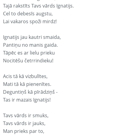
Tajā rakstīts Tavs vārds Ignatijs.
Cel to debesīs augstu,
Lai vakaros spoži mirdz!
Ignatijs jau kautri smaida,
Pantiņu no manis gaida.
Tāpēc es ar lielu prieku
Nocitēšu četrrindieku!
Acis tā kā vizbulītes,
Mati tā kā pienenītes.
Deguntiņš kā pīrādziņš -
Tas ir mazais Ignatijs!
Tavs vārds ir smuks,
Tavs vārds ir jauks,
Man prieks par to,