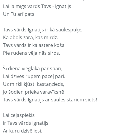
Lai laimīgs vārds Tavs - Ignatijs
Un Tu arī pats.
Tavs vārds Ignatijs ir kā saulespuķe,
Kā ābols zarā, kas mirdz.
Tavs vārds ir kā astere koša
Pie rudens vējainās sirds.
Šī diena vieglāka par spāri,
Lai dzīves rūpēm paceļ pāri.
Uz mirkli kļūsti kastaņzieds,
Jo šodien prieka varavīksnē
Tavs vārds Ignatijs ar saules stariem siets!
Lai ceļaspieķis
ir Tavs vārds Ignatijs,
Ar kuru dzīvē iesi.