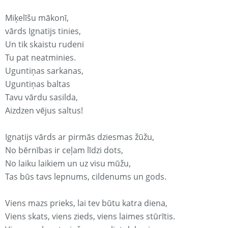
Miķelīšu mākonī,
vārds Ignatijs tinies,
Un tik skaistu rudeni
Tu pat neatminies.
Uguntiņas sarkanas,
Uguntiņas baltas
Tavu vārdu sasilda,
Aizdzen vējus saltus!
Ignatijs vārds ar pirmās dziesmas žūžu,
No bērnības ir ceļam līdzi dots,
No laiku laikiem un uz visu mūžu,
Tas būs tavs lepnums, cildenums un gods.
Viens mazs prieks, lai tev būtu katra diena,
Viens skats, viens zieds, viens laimes stūrītis.