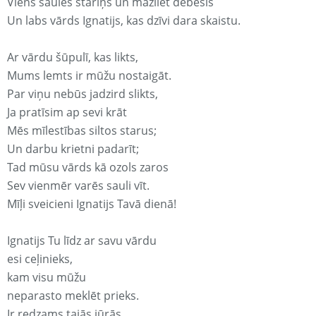
Viens saules stariņš un mazliet debesis
Un labs vārds Ignatijs, kas dzīvi dara skaistu.
Ar vārdu šūpulī, kas likts,
Mums lemts ir mūžu nostaigāt.
Par viņu nebūs jadzird slikts,
Ja pratīsim ap sevi krāt
Mēs mīlestības siltos starus;
Un darbu krietni padarīt;
Tad mūsu vārds kā ozols zaros
Sev vienmēr varēs sauli vīt.
Mīļi sveicieni Ignatijs Tavā dienā!
Ignatijs Tu līdz ar savu vārdu
esi ceļinieks,
kam visu mūžu
neparasto meklēt prieks.
Ir redzams tajās jūrās