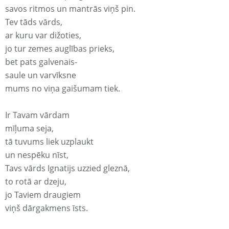
savos ritmos un mantrās viņš pin.
Tev tāds vārds,
ar kuru var dižoties,
jo tur zemes auglības prieks,
bet pats galvenais-
saule un varvīksne
mums no viņa gaišumam tiek.
Ir Tavam vārdam
mīļuma seja,
tā tuvums liek uzplaukt
un nespēku nīst,
Tavs vārds Ignatijs uzzied gleznā,
to rotā ar dzeju,
jo Taviem draugiem
viņš dārgakmens īsts.