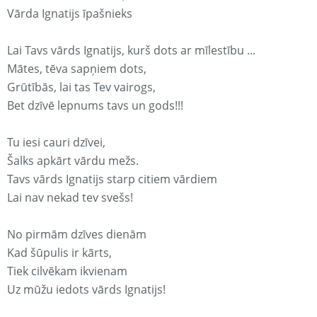
Vārda Ignatijs īpašnieks
Lai Tavs vārds Ignatijs, kurš dots ar mīlestību ...
Mātes, tēva sapņiem dots,
Grūtībās, lai tas Tev vairogs,
Bet dzīvē lepnums tavs un gods!!!
Tu iesi cauri dzīvei,
Šalks apkārt vārdu mežs.
Tavs vārds Ignatijs starp citiem vārdiem
Lai nav nekad tev svešs!
No pirmām dzīves dienām
Kad šūpulis ir kārts,
Tiek cilvēkam ikvienam
Uz mūžu iedots vārds Ignatijs!