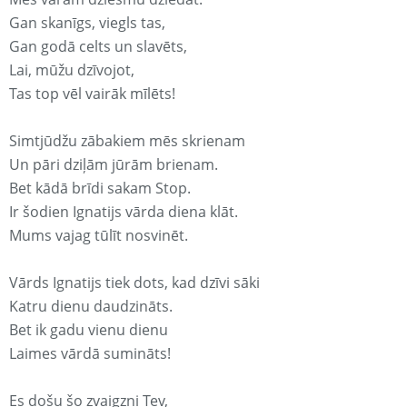
Gan skanīgs, viegls tas,
Gan godā celts un slavēts,
Lai, mūžu dzīvojot,
Tas top vēl vairāk mīlēts!
Simtjūdžu zābakiem mēs skrienam
Un pāri dziļām jūrām brienam.
Bet kādā brīdi sakam Stop.
Ir šodien Ignatijs vārda diena klāt.
Mums vajag tūlīt nosvinēt.
Vārds Ignatijs tiek dots, kad dzīvi sāki
Katru dienu daudzināts.
Bet ik gadu vienu dienu
Laimes vārdā sumināts!
Es došu šo zvaigzni Tev,