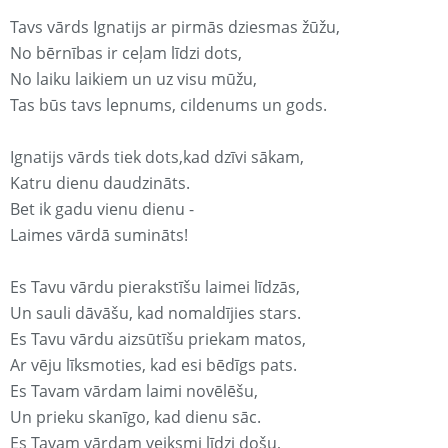
Tavs vārds Ignatijs ar pirmās dziesmas žūžu,
No bērnības ir ceļam līdzi dots,
No laiku laikiem un uz visu mūžu,
Tas būs tavs lepnums, cildenums un gods.
Ignatijs vārds tiek dots,kad dzīvi sākam,
Katru dienu daudzināts.
Bet ik gadu vienu dienu -
Laimes vārdā sumināts!
Es Tavu vārdu pierakstīšu laimei līdzās,
Un sauli dāvāšu, kad nomaldījies stars.
Es Tavu vārdu aizsūtīšu priekam matos,
Ar vēju līksmoties, kad esi bēdīgs pats.
Es Tavam vārdam laimi novēlēšu,
Un prieku skanīgo, kad dienu sāc.
Es Tavam vārdam veiksmi līdzi došu,