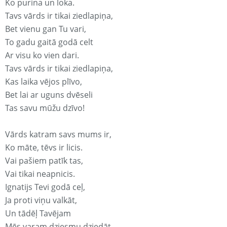
Ko purina un loka.
Tavs vārds ir tikai ziedlapiņa,
Bet vienu gan Tu vari,
To gadu gaitā godā celt
Ar visu ko vien dari.
Tavs vārds ir tikai ziedlapiņa,
Kas laika vējos plīvo,
Bet lai ar uguns dvēseli
Tas savu mūžu dzīvo!
Vārds katram savs mums ir,
Ko māte, tēvs ir licis.
Vai pašiem patīk tas,
Vai tikai neapnicis.
Ignatijs Tevi godā ceļ,
Ja proti viņu valkāt,
Un tādēļ Tavējam
Mēs varam dziesmu dziedāt.