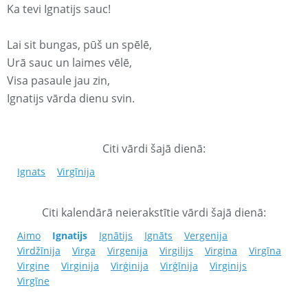
Ka tevi Ignatijs sauc!
Lai sit bungas, pūš un spēlē,
Urā sauc un laimes vēlē,
Visa pasaule jau zin,
Ignatijs vārda dienu svin.
Citi vārdi šajā dienā:
Ignats
Virgīnija
Citi kalendārā neierakstītie vārdi šajā dienā:
Aimo
Ignatijs
Ignātijs
Ignāts
Vergenija
Virdžīnija
Virga
Virgenija
Virgilijs
Virgina
Virgīna
Virgine
Virginija
Virģinija
Virģīnija
Virginijs
Virgīne