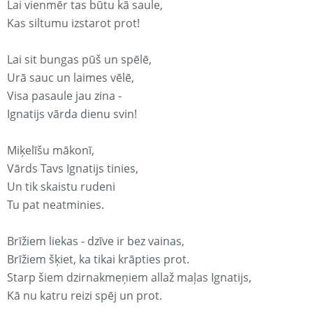
Lai vienmēr tas būtu kā saule,
Kas siltumu izstarot prot!
Lai sit bungas pūš un spēlē,
Urā sauc un laimes vēlē,
Visa pasaule jau zina -
Ignatijs vārda dienu svin!
Miķelīšu mākonī,
Vārds Tavs Ignatijs tinies,
Un tik skaistu rudeni
Tu pat neatminies.
Brīžiem liekas - dzīve ir bez vainas,
Brīžiem šķiet, ka tikai krāpties prot.
Starp šiem dzirnakmeņiem allaž maļas Ignatijs,
Kā nu katru reizi spēj un prot.