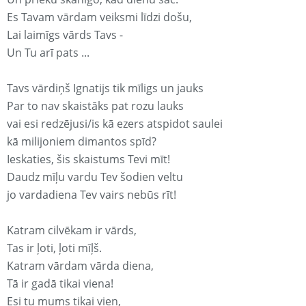
Es Tavam vārdam veiksmi līdzi došu,
Lai laimīgs vārds Tavs -
Un Tu arī pats ...
Tavs vārdiņš Ignatijs tik mīligs un jauks
Par to nav skaistāks pat rozu lauks
vai esi redzējusi/is kā ezers atspidot saulei
kā milijoniem dimantos spīd?
Ieskaties, šis skaistums Tevi mīt!
Daudz mīļu vardu Tev šodien veltu
jo vardadiena Tev vairs nebūs rīt!
Katram cilvēkam ir vārds,
Tas ir ļoti, ļoti mīļš.
Katram vārdam vārda diena,
Tā ir gadā tikai viena!
Esi tu mums tikai vien,