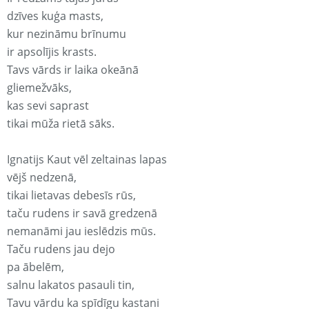
dzīves kuģa masts,
kur nezināmu brīnumu
ir apsolījis krasts.
Tavs vārds ir laika okeānā
gliemežvāks,
kas sevi saprast
tikai mūža rietā sāks.
Ignatijs Kaut vēl zeltainas lapas
vējš nedzenā,
tikai lietavas debesīs rūs,
taču rudens ir savā gredzenā
nemanāmi jau ieslēdzis mūs.
Taču rudens jau dejo
pa ābelēm,
salnu lakatos pasauli tin,
Tavu vārdu ka spīdīgu kastani