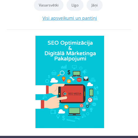
Vasarsvētki
Līgo
Jāņi
Visi apsveikumi un pantiņi