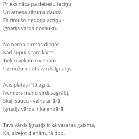
Prieks nāca pa debesu taciņu
Un atnesa siltuma daudz.
Es zinu šo ziedoņa actiņu -
Ignatijs vārdā nosauktu
No bērna pirmās dienas,
Kad šūpulis tam kārts,
Tiek cilvēkam ikvienam
Uz mūžu iedots vārds Ignatijs
Acis platas rītā agrā,
Nemiers manu sirdi sagrābj.
Skaļi saucu - velns ar ārā
Ignatijs vārds ir kalendārā!
Tavs vārds Ignatijs ir kā vasaras gaisma,
Ko, aizejot dienām, tā dod,