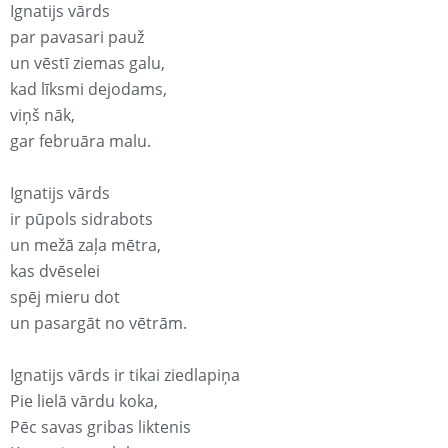
Ignatijs vārds
par pavasari pauž
un vēstī ziemas galu,
kad līksmi dejodams,
viņš nāk,
gar februāra malu.
Ignatijs vārds
ir pūpols sidrabots
un mežā zaļa mētra,
kas dvēselei
spēj mieru dot
un pasargāt no vētrām.
Ignatijs vārds ir tikai ziedlapiņa
Pie lielā vārdu koka,
Pēc savas gribas liktenis