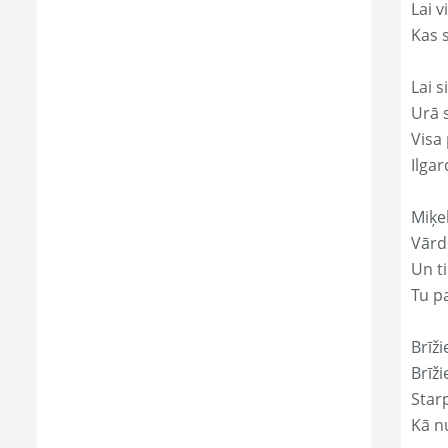
Lai 
Kas s
Lai s
Urā 
Visa 
Ilgar
Miķe
Vārds
Un ti
Tu p
Brīži
Brīži
Star
Kā nu