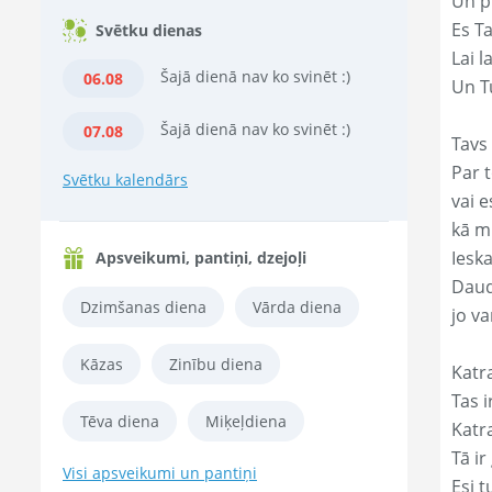
Un p
Es T
Svētku dienas
Lai l
Šajā dienā nav ko svinēt :)
06.08
Un Tu
Šajā dienā nav ko svinēt :)
07.08
Tavs 
Par t
Svētku kalendārs
vai e
kā m
Ieska
Apsveikumi, pantiņi, dzejoļi
Daud
Dzimšanas diena
Vārda diena
jo va
Kāzas
Zinību diena
Katr
Tas ir
Tēva diena
Miķeļdiena
Katr
Tā ir
Visi apsveikumi un pantiņi
Esi t