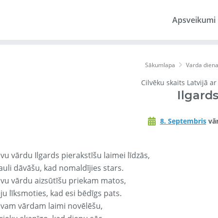
Apsveikumi
Sākumlapa
Varda dien
Cilvēku skaits Latvijā a
Ilgard
8. Septembris
vār
vu vārdu Ilgards pierakstīšu laimei līdzās,
auli dāvāšu, kad nomaldījies stars.
avu vārdu aizsūtīšu priekam matos,
ju līksmoties, kad esi bēdīgs pats.
avam vārdam laimi novēlēšu,