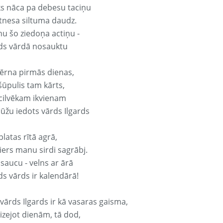
ks nāca pa debesu taciņu
tnesa siltuma daudz.
nu šo ziedoņa actiņu -
rds vārdā nosauktu
ērna pirmās dienas,
šūpulis tam kārts,
 cilvēkam ikvienam
ūžu iedots vārds Ilgards
platas rītā agrā,
ers manu sirdi sagrābj.
 saucu - velns ar ārā
ds vārds ir kalendārā!
vārds Ilgards ir kā vasaras gaisma,
izejot dienām, tā dod,