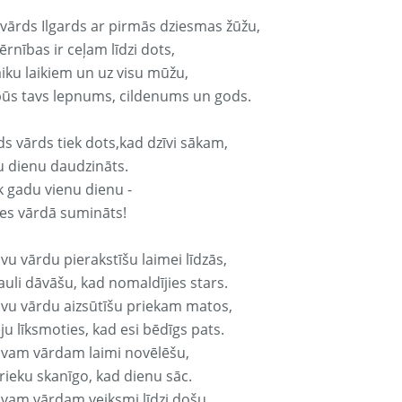
 vārds Ilgards ar pirmās dziesmas žūžu,
rnības ir ceļam līdzi dots,
aiku laikiem un uz visu mūžu,
būs tavs lepnums, cildenums un gods.
ds vārds tiek dots,kad dzīvi sākam,
u dienu daudzināts.
k gadu vienu dienu -
es vārdā sumināts!
vu vārdu pierakstīšu laimei līdzās,
auli dāvāšu, kad nomaldījies stars.
avu vārdu aizsūtīšu priekam matos,
ju līksmoties, kad esi bēdīgs pats.
avam vārdam laimi novēlēšu,
rieku skanīgo, kad dienu sāc.
avam vārdam veiksmi līdzi došu,