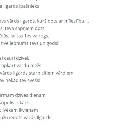
a Ilgards īpašnieks
avs vārds Ilgards, kurš dots ar mīlestību ...
s, tēva sapņiem dots,
bās, lai tas Tev vairogs,
dzīvē lepnums tavs un gods!!!
si cauri dzīvei,
s apkārt vārdu mežs.
 vārds Ilgards starp citiem vārdiem
nav nekad tev svešs!
irmām dzīves dienām
ūpulis ir kārts,
 cilvēkam ikvienam
ūžu iedots vārds Ilgards!