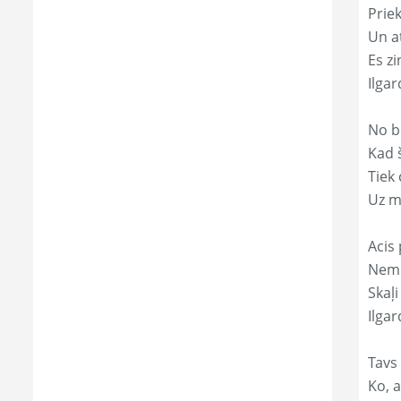
Prie
Un a
Es zi
Ilga
No b
Kad 
Tiek
Uz m
Acis 
Nemi
Skaļi
Ilgar
Tavs 
Ko, a