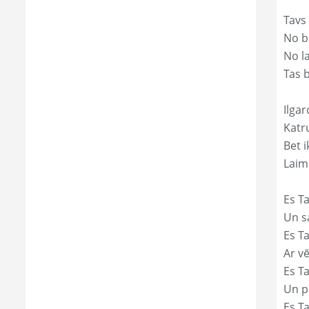
Tavs
No bē
No l
Tas 
Ilgar
Katr
Bet i
Laim
Es Ta
Un s
Es T
Ar vē
Es T
Un p
Es T