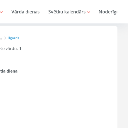
Vārda dienas
Svētku kalendārs
Noderīgi
Ilgards
as
r šo vārdu:
1
s
da diena