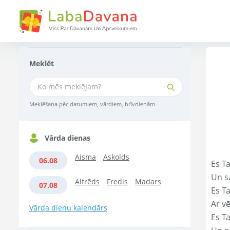
Meklēt
Meklēšana pēc datumiem, vārdiem, brīvdienām
Vārda dienas
Aisma
Askolds
06.08
Es Ta
Un s
Alfrēds
Fredis
Madars
07.08
Es T
Ar vē
Vārda dienu kalendārs
Es T