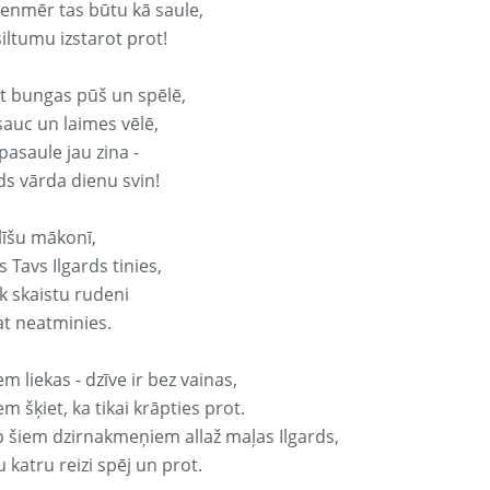
vienmēr tas būtu kā saule,
iltumu izstarot prot!
it bungas pūš un spēlē,
sauc un laimes vēlē,
pasaule jau zina -
ds vārda dienu svin!
līšu mākonī,
 Tavs Ilgards tinies,
k skaistu rudeni
at neatminies.
em liekas - dzīve ir bez vainas,
em šķiet, ka tikai krāpties prot.
p šiem dzirnakmeņiem allaž maļas Ilgards,
 katru reizi spēj un prot.