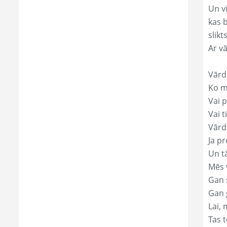
Un v
kas 
slikts
Ar v
Vārd
Ko mā
Vai p
Vai t
Vārds
Ja pr
Un t
Mēs 
Gan s
Gan 
Lai, 
Tas t