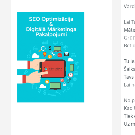
Vārd
Lai T
Māte
Grūtī
Bet 
Tu ie
Šalk
Tavs
Lai 
No p
Kad š
Tiek
Uz m