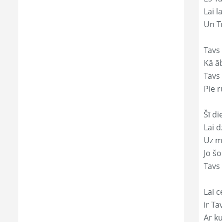
Lai l
Un Tu
Tavs 
Kā āb
Tavs 
Pie r
Šī di
Lai 
Uz mi
Jo š
Tavs 
Lai c
ir Ta
Ar ku