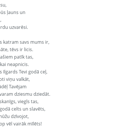
isu,
būs ļauns un
,
ārdu uzvarēsi.
s katram savs mums ir,
te, tēvs ir licis.
ašiem patīk tas,
ikai neapnicis.
 Ilgards Tevi godā ceļ,
oti viņu valkāt,
ādēļ Tavējam
varam dziesmu dziedāt.
kanīgs, viegls tas,
godā celts un slavēts,
mūžu dzīvojot,
op vēl vairāk mīlēts!