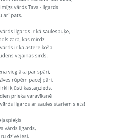
aimīgs vārds Tavs - Ilgards
 arī pats.
vārds Ilgards ir kā saulespuķe,
ols zarā, kas mirdz.
vārds ir kā astere koša
udens vējainās sirds.
ena vieglāka par spāri,
dzīves rūpēm paceļ pāri.
rkli kļūsti kastaņzieds,
odien prieka varavīksnē
vārds Ilgards ar saules stariem siets!
eļaspieķis
vs vārds Ilgards,
ru dzīvē iesi.