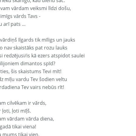
rieku skanīgo, kad dienu sāc.
avam vārdam veiksmi līdzi došu,
aimīgs vārds Tavs -
 arī pats ...
vārdiņš Ilgards tik mīligs un jauks
o nav skaistāks pat rozu lauks
si redzējusi/is kā ezers atspidot saulei
ilijoniem dimantos spīd?
ties, šis skaistums Tevi mīt!
z mīļu vardu Tev šodien veltu
rdadiena Tev vairs nebūs rīt!
am cilvēkam ir vārds,
 ļoti, ļoti mīļš.
am vārdam vārda diena,
 gadā tikai viena!
u mums tikai vien,