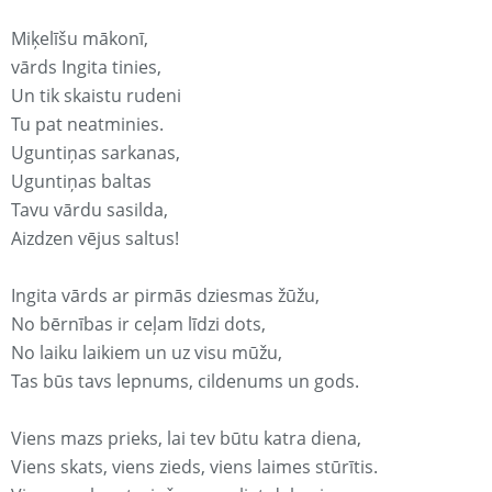
Miķelīšu mākonī,
vārds Ingita tinies,
Un tik skaistu rudeni
Tu pat neatminies.
Uguntiņas sarkanas,
Uguntiņas baltas
Tavu vārdu sasilda,
Aizdzen vējus saltus!
Ingita vārds ar pirmās dziesmas žūžu,
No bērnības ir ceļam līdzi dots,
No laiku laikiem un uz visu mūžu,
Tas būs tavs lepnums, cildenums un gods.
Viens mazs prieks, lai tev būtu katra diena,
Viens skats, viens zieds, viens laimes stūrītis.