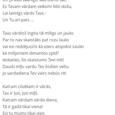
Es Tavam vārdam veiksmi līdzi došu,
Lai laimīgs vārds Tavs -
Un Tu arī pats ...
Tavs vārdiņš Ingita tik mīligs un jauks
Par to nav skaistāks pat rozu lauks
vai esi redzējusi/is kā ezers atspidot saulei
kā milijoniem dimantos spīd?
Ieskaties, šis skaistums Tevi mīt!
Daudz mīļu vardu Tev šodien veltu
jo vardadiena Tev vairs nebūs rīt!
Katram cilvēkam ir vārds,
Tas ir ļoti, ļoti mīļš.
Katram vārdam vārda diena,
Tā ir gadā tikai viena!
Esi tu mums tikai vien,