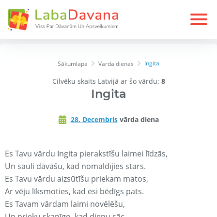
Ingita
Sākumlapa
Varda dienas
Cilvēku skaits Latvijā ar šo vārdu:
8
Ingita
28. Decembris
vārda diena
Es Tavu vārdu Ingita pierakstīšu laimei līdzās,
Un sauli dāvāšu, kad nomaldījies stars.
Es Tavu vārdu aizsūtīšu priekam matos,
Ar vēju līksmoties, kad esi bēdīgs pats.
Es Tavam vārdam laimi novēlēšu,
Un prieku skanīgo, kad dienu sāc.