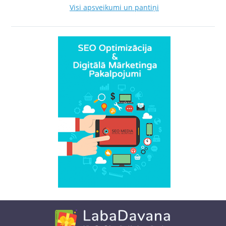
Visi apsveikumi un pantiņi