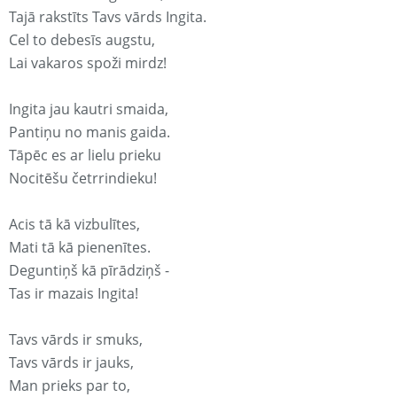
Tajā rakstīts Tavs vārds Ingita.
Cel to debesīs augstu,
Lai vakaros spoži mirdz!
Ingita jau kautri smaida,
Pantiņu no manis gaida.
Tāpēc es ar lielu prieku
Nocitēšu četrrindieku!
Acis tā kā vizbulītes,
Mati tā kā pienenītes.
Deguntiņš kā pīrādziņš -
Tas ir mazais Ingita!
Tavs vārds ir smuks,
Tavs vārds ir jauks,
Man prieks par to,