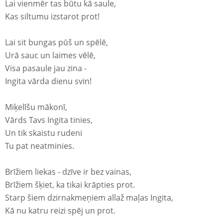
Lai vienmēr tas būtu kā saule,
Kas siltumu izstarot prot!
Lai sit bungas pūš un spēlē,
Urā sauc un laimes vēlē,
Visa pasaule jau zina -
Ingita vārda dienu svin!
Miķelīšu mākonī,
Vārds Tavs Ingita tinies,
Un tik skaistu rudeni
Tu pat neatminies.
Brīžiem liekas - dzīve ir bez vainas,
Brīžiem šķiet, ka tikai krāpties prot.
Starp šiem dzirnakmeņiem allaž maļas Ingita,
Kā nu katru reizi spēj un prot.