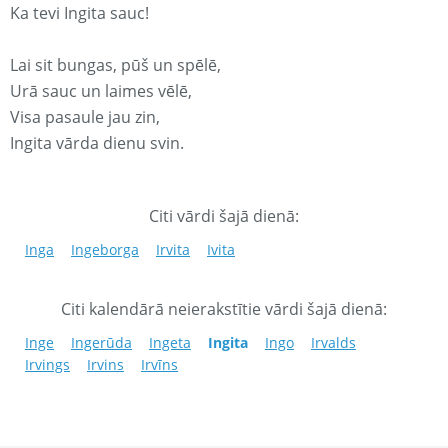
Ka tevi Ingita sauc!
Lai sit bungas, pūš un spēlē,
Urā sauc un laimes vēlē,
Visa pasaule jau zin,
Ingita vārda dienu svin.
Citi vārdi šajā dienā:
Inga
Ingeborga
Irvita
Ivita
Citi kalendārā neierakstītie vārdi šajā dienā:
Inge
Ingerūda
Ingeta
Ingita
Ingo
Irvalds
Irvings
Irvins
Irvīns