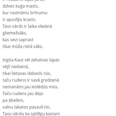
dzīves kuģa masts,
kur nezināmu brīnumu
ir apsolījis krasts.
Tavs vārds ir laika okeānā
gliemežvāks,
kas sevi saprast
tikai mūža rietā sāks.
Ingita Kaut vēl zeltainas lapas
vējš nedzenā,
tikai lietavas debesīs rūs,
taču rudens ir savā gredzenā
nemanāmi jau ieslēdzis mūs.
Taču rudens jau dejo
pa ābelēm,
salnu lakatos pasauli tin,
Tavu vārdu ka spīdīgu kastani