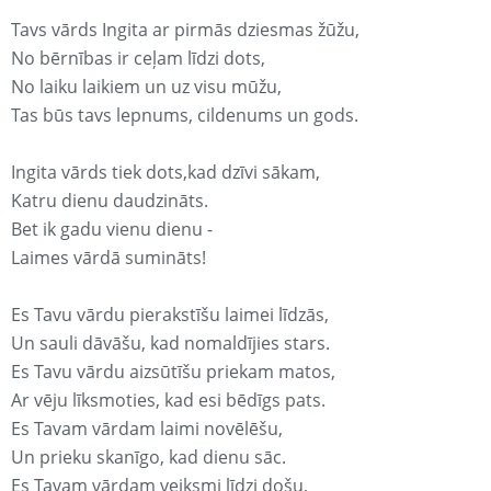
Tavs vārds Ingita ar pirmās dziesmas žūžu,
No bērnības ir ceļam līdzi dots,
No laiku laikiem un uz visu mūžu,
Tas būs tavs lepnums, cildenums un gods.
Ingita vārds tiek dots,kad dzīvi sākam,
Katru dienu daudzināts.
Bet ik gadu vienu dienu -
Laimes vārdā sumināts!
Es Tavu vārdu pierakstīšu laimei līdzās,
Un sauli dāvāšu, kad nomaldījies stars.
Es Tavu vārdu aizsūtīšu priekam matos,
Ar vēju līksmoties, kad esi bēdīgs pats.
Es Tavam vārdam laimi novēlēšu,
Un prieku skanīgo, kad dienu sāc.
Es Tavam vārdam veiksmi līdzi došu,