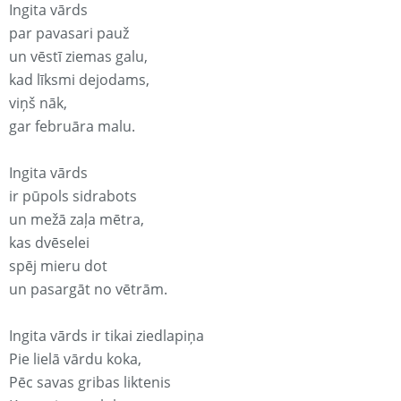
Ingita vārds
par pavasari pauž
un vēstī ziemas galu,
kad līksmi dejodams,
viņš nāk,
gar februāra malu.
Ingita vārds
ir pūpols sidrabots
un mežā zaļa mētra,
kas dvēselei
spēj mieru dot
un pasargāt no vētrām.
Ingita vārds ir tikai ziedlapiņa
Pie lielā vārdu koka,
Pēc savas gribas liktenis