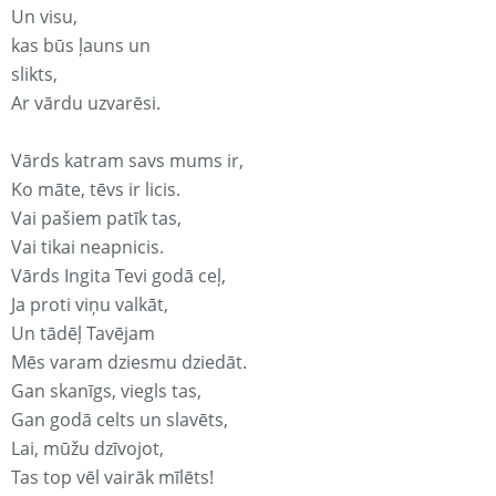
Un visu,
kas būs ļauns un
slikts,
Ar vārdu uzvarēsi.
Vārds katram savs mums ir,
Ko māte, tēvs ir licis.
Vai pašiem patīk tas,
Vai tikai neapnicis.
Vārds Ingita Tevi godā ceļ,
Ja proti viņu valkāt,
Un tādēļ Tavējam
Mēs varam dziesmu dziedāt.
Gan skanīgs, viegls tas,
Gan godā celts un slavēts,
Lai, mūžu dzīvojot,
Tas top vēl vairāk mīlēts!