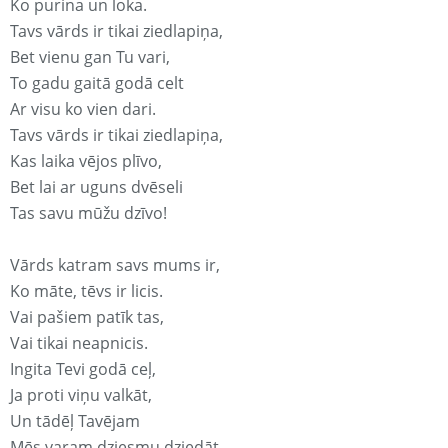
Ko purina un loka.
Tavs vārds ir tikai ziedlapiņa,
Bet vienu gan Tu vari,
To gadu gaitā godā celt
Ar visu ko vien dari.
Tavs vārds ir tikai ziedlapiņa,
Kas laika vējos plīvo,
Bet lai ar uguns dvēseli
Tas savu mūžu dzīvo!
Vārds katram savs mums ir,
Ko māte, tēvs ir licis.
Vai pašiem patīk tas,
Vai tikai neapnicis.
Ingita Tevi godā ceļ,
Ja proti viņu valkāt,
Un tādēļ Tavējam
Mēs varam dziesmu dziedāt.