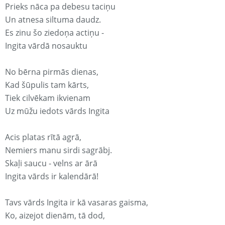
Prieks nāca pa debesu taciņu
Un atnesa siltuma daudz.
Es zinu šo ziedoņa actiņu -
Ingita vārdā nosauktu
No bērna pirmās dienas,
Kad šūpulis tam kārts,
Tiek cilvēkam ikvienam
Uz mūžu iedots vārds Ingita
Acis platas rītā agrā,
Nemiers manu sirdi sagrābj.
Skaļi saucu - velns ar ārā
Ingita vārds ir kalendārā!
Tavs vārds Ingita ir kā vasaras gaisma,
Ko, aizejot dienām, tā dod,