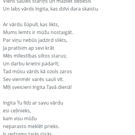
Viens saules stariņš un mazliet debesis
Un labs vārds Ingita, kas dzīvi dara skaistu.
Ar vārdu šūpulī, kas likts,
Mums lemts ir mūžu nostaigāt.
Par viņu nebūs jadzird slikts,
Ja pratīsim ap sevi krāt
Mēs mīlestības siltos starus;
Un darbu krietni padarīt;
Tad mūsu vārds kā ozols zaros
Sev vienmēr varēs sauli vīt.
Mīļi sveicieni Ingita Tavā dienā!
Ingita Tu līdz ar savu vārdu
esi ceļinieks,
kam visu mūžu
neparasto meklēt prieks.
Ir redzams tajās jūrās