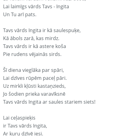
Lai laimīgs vārds Tavs - Ingita
Un Tu arī pats.
Tavs vārds Ingita ir kā saulespuķe,
Kā ābols zarā, kas mirdz.
Tavs vārds ir kā astere koša
Pie rudens vējainās sirds.
Šī diena vieglāka par spāri,
Lai dzīves rūpēm paceļ pāri.
Uz mirkli kļūsti kastaņzieds,
Jo šodien prieka varavīksnē
Tavs vārds Ingita ar saules stariem siets!
Lai ceļaspieķis
ir Tavs vārds Ingita,
Ar kuru dzīvē iesi.