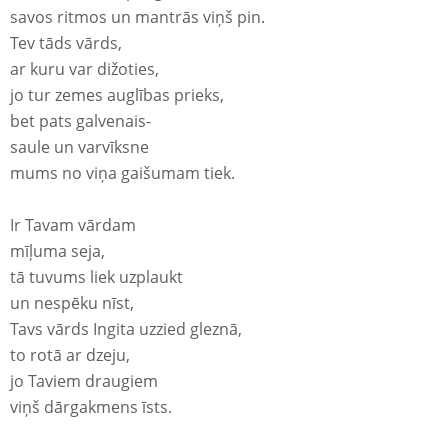
savos ritmos un mantrās viņš pin.
Tev tāds vārds,
ar kuru var dižoties,
jo tur zemes auglības prieks,
bet pats galvenais-
saule un varvīksne
mums no viņa gaišumam tiek.
Ir Tavam vārdam
mīļuma seja,
tā tuvums liek uzplaukt
un nespēku nīst,
Tavs vārds Ingita uzzied gleznā,
to rotā ar dzeju,
jo Taviem draugiem
viņš dārgakmens īsts.