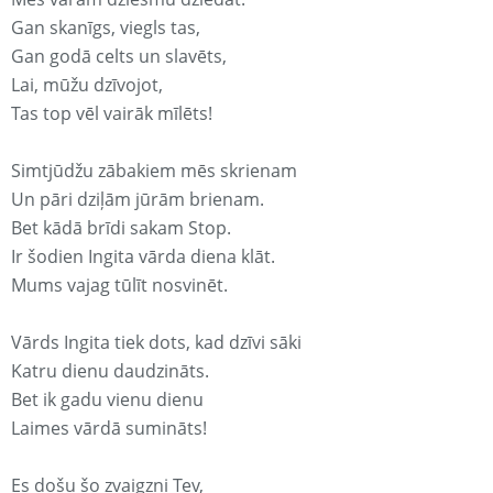
Gan skanīgs, viegls tas,
Gan godā celts un slavēts,
Lai, mūžu dzīvojot,
Tas top vēl vairāk mīlēts!
Simtjūdžu zābakiem mēs skrienam
Un pāri dziļām jūrām brienam.
Bet kādā brīdi sakam Stop.
Ir šodien Ingita vārda diena klāt.
Mums vajag tūlīt nosvinēt.
Vārds Ingita tiek dots, kad dzīvi sāki
Katru dienu daudzināts.
Bet ik gadu vienu dienu
Laimes vārdā sumināts!
Es došu šo zvaigzni Tev,