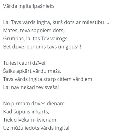
Vārda Ingita īpašnieks
Lai Tavs vārds Ingita, kurš dots ar mīlestību ...
Mātes, tēva sapņiem dots,
Grūtībās, lai tas Tev vairogs,
Bet dzīvē lepnums tavs un gods!!!
Tu iesi cauri dzīvei,
Šalks apkārt vārdu mežs.
Tavs vārds Ingita starp citiem vārdiem
Lai nav nekad tev svešs!
No pirmām dzīves dienām
Kad šūpulis ir kārts,
Tiek cilvēkam ikvienam
Uz mūžu iedots vārds Ingita!