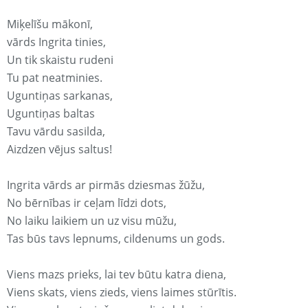
Miķelīšu mākonī,
vārds Ingrita tinies,
Un tik skaistu rudeni
Tu pat neatminies.
Uguntiņas sarkanas,
Uguntiņas baltas
Tavu vārdu sasilda,
Aizdzen vējus saltus!
Ingrita vārds ar pirmās dziesmas žūžu,
No bērnības ir ceļam līdzi dots,
No laiku laikiem un uz visu mūžu,
Tas būs tavs lepnums, cildenums un gods.
Viens mazs prieks, lai tev būtu katra diena,
Viens skats, viens zieds, viens laimes stūrītis.