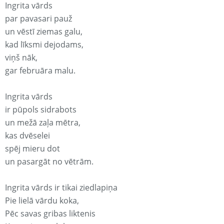
Ingrita vārds
par pavasari pauž
un vēstī ziemas galu,
kad līksmi dejodams,
viņš nāk,
gar februāra malu.
Ingrita vārds
ir pūpols sidrabots
un mežā zaļa mētra,
kas dvēselei
spēj mieru dot
un pasargāt no vētrām.
Ingrita vārds ir tikai ziedlapiņa
Pie lielā vārdu koka,
Pēc savas gribas liktenis