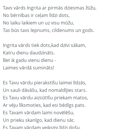
Tavs vārds Ingrita ar pirmās dziesmas žūžu,
No bērnības ir ceļam līdzi dots,
No laiku laikiem un uz visu mūžu,
Tas būs tavs lepnums, cildenums un gods.
Ingrita vārds tiek dots,kad dzīvi sākam,
Katru dienu daudzināts.
Bet ik gadu vienu dienu -
Laimes vārdā sumināts!
Es Tavu vārdu pierakstīšu laimei līdzās,
Un sauli dāvāšu, kad nomaldījies stars.
Es Tavu vārdu aizsūtīšu priekam matos,
Ar vēju līksmoties, kad esi bēdīgs pats.
Es Tavam vārdam laimi novēlēšu,
Un prieku skanīgo, kad dienu sāc.
Es Tavam vārdam veiksmi līdzi došu,