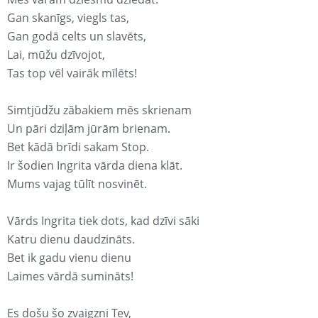
Gan skanīgs, viegls tas,
Gan godā celts un slavēts,
Lai, mūžu dzīvojot,
Tas top vēl vairāk mīlēts!
Simtjūdžu zābakiem mēs skrienam
Un pāri dziļām jūrām brienam.
Bet kādā brīdi sakam Stop.
Ir šodien Ingrita vārda diena klāt.
Mums vajag tūlīt nosvinēt.
Vārds Ingrita tiek dots, kad dzīvi sāki
Katru dienu daudzināts.
Bet ik gadu vienu dienu
Laimes vārdā sumināts!
Es došu šo zvaigzni Tev,