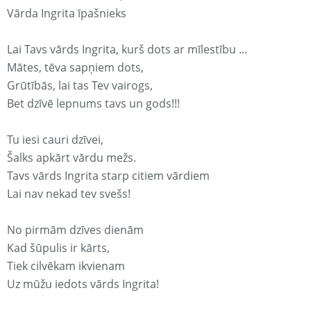
Vārda Ingrita īpašnieks
Lai Tavs vārds Ingrita, kurš dots ar mīlestību ...
Mātes, tēva sapņiem dots,
Grūtībās, lai tas Tev vairogs,
Bet dzīvē lepnums tavs un gods!!!
Tu iesi cauri dzīvei,
Šalks apkārt vārdu mežs.
Tavs vārds Ingrita starp citiem vārdiem
Lai nav nekad tev svešs!
No pirmām dzīves dienām
Kad šūpulis ir kārts,
Tiek cilvēkam ikvienam
Uz mūžu iedots vārds Ingrita!