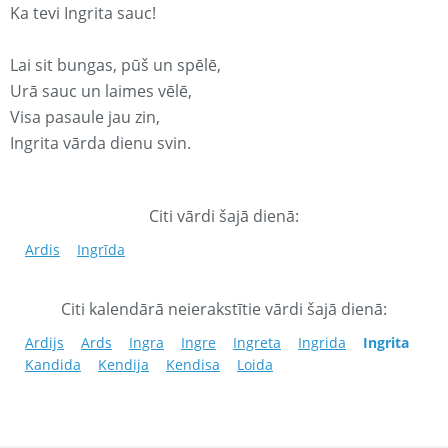
Ka tevi Ingrita sauc!
Lai sit bungas, pūš un spēlē,
Urā sauc un laimes vēlē,
Visa pasaule jau zin,
Ingrita vārda dienu svin.
Citi vārdi šajā dienā:
Ardis
Ingrīda
Citi kalendārā neierakstītie vārdi šajā dienā:
Ardijs
Ards
Ingra
Ingre
Ingreta
Ingrida
Ingrita
Kandida
Kendija
Kendisa
Loida