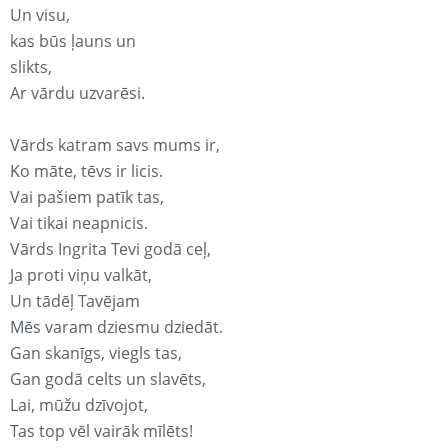
Un visu,
kas būs ļauns un
slikts,
Ar vārdu uzvarēsi.
Vārds katram savs mums ir,
Ko māte, tēvs ir licis.
Vai pašiem patīk tas,
Vai tikai neapnicis.
Vārds Ingrita Tevi godā ceļ,
Ja proti viņu valkāt,
Un tādēļ Tavējam
Mēs varam dziesmu dziedāt.
Gan skanīgs, viegls tas,
Gan godā celts un slavēts,
Lai, mūžu dzīvojot,
Tas top vēl vairāk mīlēts!