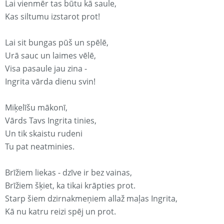
Lai vienmēr tas būtu kā saule,
Kas siltumu izstarot prot!
Lai sit bungas pūš un spēlē,
Urā sauc un laimes vēlē,
Visa pasaule jau zina -
Ingrita vārda dienu svin!
Miķelīšu mākonī,
Vārds Tavs Ingrita tinies,
Un tik skaistu rudeni
Tu pat neatminies.
Brīžiem liekas - dzīve ir bez vainas,
Brīžiem šķiet, ka tikai krāpties prot.
Starp šiem dzirnakmeņiem allaž maļas Ingrita,
Kā nu katru reizi spēj un prot.