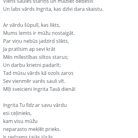
Viens saules stariņš un mazliet debesis
Un labs vārds Ingrita, kas dzīvi dara skaistu.
Ar vārdu šūpulī, kas likts,
Mums lemts ir mūžu nostaigāt.
Par viņu nebūs jadzird slikts,
Ja pratīsim ap sevi krāt
Mēs mīlestības siltos starus;
Un darbu krietni padarīt;
Tad mūsu vārds kā ozols zaros
Sev vienmēr varēs sauli vīt.
Mīļi sveicieni Ingrita Tavā dienā!
Ingrita Tu līdz ar savu vārdu
esi ceļinieks,
kam visu mūžu
neparasto meklēt prieks.
Ir redzams tajās jūrās