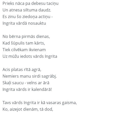
Prieks nāca pa debesu taciņu
Un atnesa siltuma daudz.
Es zinu šo ziedoņa actiņu -
Ingrita vārdā nosauktu
No bērna pirmās dienas,
Kad šūpulis tam kārts,
Tiek cilvēkam ikvienam
Uz mūžu iedots vārds Ingrita
Acis platas rītā agrā,
Nemiers manu sirdi sagrābj.
Skaļi saucu - velns ar ārā
Ingrita vārds ir kalendārā!
Tavs vārds Ingrita ir kā vasaras gaisma,
Ko, aizejot dienām, tā dod,