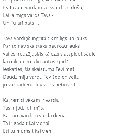
Es Tavam vārdam veiksmi līdzi došu,
Lai laimīgs vārds Tavs -
Un Tu arī pats ...
Tavs vārdiņš Ingrita tik mīligs un jauks
Par to nav skaistāks pat rozu lauks
vai esi redzējusi/is kā ezers atspidot saulei
kā milijoniem dimantos spīd?
Ieskaties, šis skaistums Tevi mīt!
Daudz mīļu vardu Tev šodien veltu
jo vardadiena Tev vairs nebūs rīt!
Katram cilvēkam ir vārds,
Tas ir ļoti, ļoti mīļš.
Katram vārdam vārda diena,
Tā ir gadā tikai viena!
Esi tu mums tikai vien,