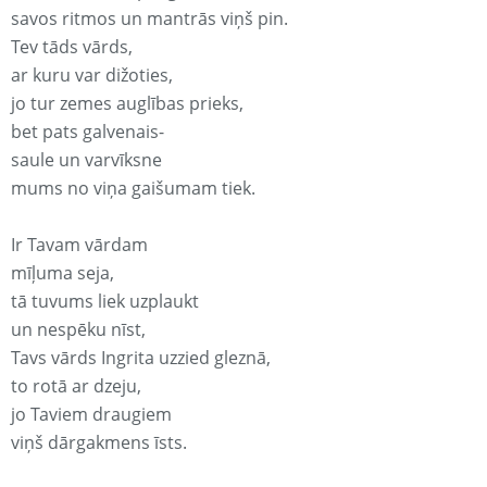
savos ritmos un mantrās viņš pin.
Tev tāds vārds,
ar kuru var dižoties,
jo tur zemes auglības prieks,
bet pats galvenais-
saule un varvīksne
mums no viņa gaišumam tiek.
Ir Tavam vārdam
mīļuma seja,
tā tuvums liek uzplaukt
un nespēku nīst,
Tavs vārds Ingrita uzzied gleznā,
to rotā ar dzeju,
jo Taviem draugiem
viņš dārgakmens īsts.