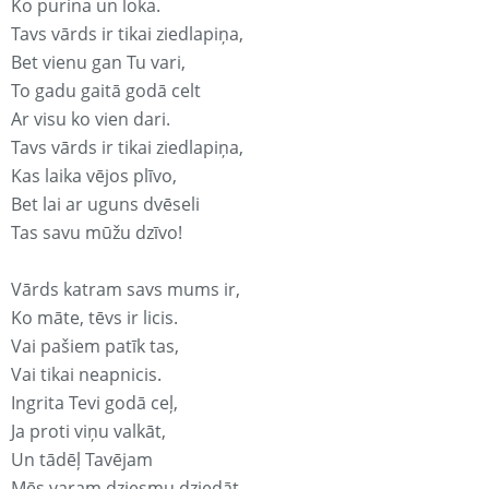
Ko purina un loka.
Tavs vārds ir tikai ziedlapiņa,
Bet vienu gan Tu vari,
To gadu gaitā godā celt
Ar visu ko vien dari.
Tavs vārds ir tikai ziedlapiņa,
Kas laika vējos plīvo,
Bet lai ar uguns dvēseli
Tas savu mūžu dzīvo!
Vārds katram savs mums ir,
Ko māte, tēvs ir licis.
Vai pašiem patīk tas,
Vai tikai neapnicis.
Ingrita Tevi godā ceļ,
Ja proti viņu valkāt,
Un tādēļ Tavējam
Mēs varam dziesmu dziedāt.