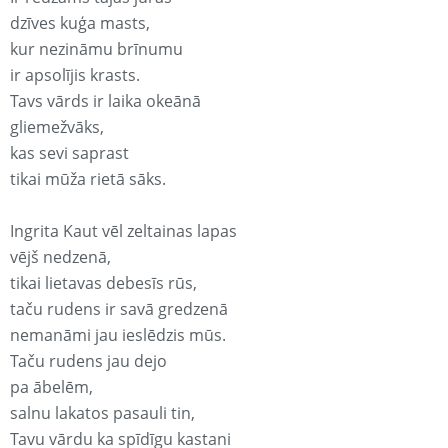
dzīves kuģa masts,
kur nezināmu brīnumu
ir apsolījis krasts.
Tavs vārds ir laika okeānā
gliemežvāks,
kas sevi saprast
tikai mūža rietā sāks.
Ingrita Kaut vēl zeltainas lapas
vējš nedzenā,
tikai lietavas debesīs rūs,
taču rudens ir savā gredzenā
nemanāmi jau ieslēdzis mūs.
Taču rudens jau dejo
pa ābelēm,
salnu lakatos pasauli tin,
Tavu vārdu ka spīdīgu kastani