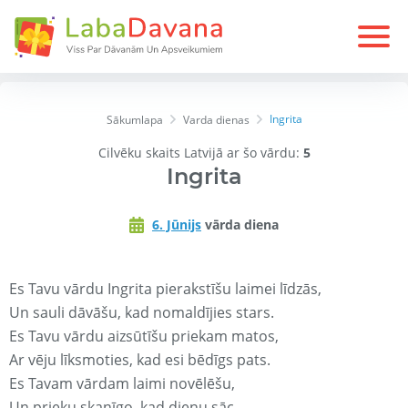
Ingrita
Sākumlapa
Varda dienas
Cilvēku skaits Latvijā ar šo vārdu:
5
Ingrita
6. Jūnijs
vārda diena
Es Tavu vārdu Ingrita pierakstīšu laimei līdzās,
Un sauli dāvāšu, kad nomaldījies stars.
Es Tavu vārdu aizsūtīšu priekam matos,
Ar vēju līksmoties, kad esi bēdīgs pats.
Es Tavam vārdam laimi novēlēšu,
Un prieku skanīgo, kad dienu sāc.