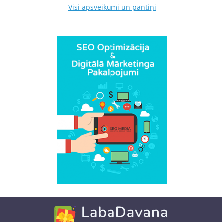
Visi apsveikumi un pantiņi