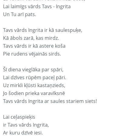
Lai laimīgs vārds Tavs - Ingrita
Un Tu arī pats.
Tavs vārds Ingrita ir kā saulespuķe,
Kā ābols zarā, kas mirdz.
Tavs vārds ir kā astere koša
Pie rudens vējainās sirds.
Šī diena vieglāka par spāri,
Lai dzīves rūpēm paceļ pāri.
Uz mirkli kļūsti kastaņzieds,
Jo šodien prieka varavīksnē
Tavs vārds Ingrita ar saules stariem siets!
Lai ceļaspieķis
ir Tavs vārds Ingrita,
Ar kuru dzīvē iesi.