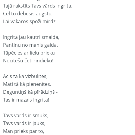
Tajā rakstīts Tavs vārds Ingrita.
Cel to debesīs augstu,
Lai vakaros spoži mirdz!
Ingrita jau kautri smaida,
Pantiņu no manis gaida.
Tāpēc es ar lielu prieku
Nocitēšu četrrindieku!
Acis tā kā vizbulītes,
Mati tā kā pienenītes.
Deguntiņš kā pīrādziņš -
Tas ir mazais Ingrita!
Tavs vārds ir smuks,
Tavs vārds ir jauks,
Man prieks par to,