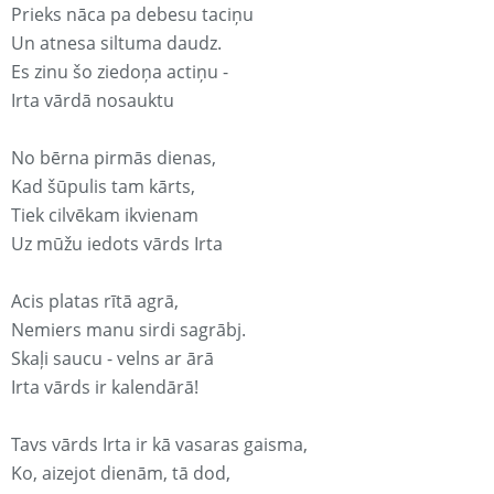
Prieks nāca pa debesu taciņu
Un atnesa siltuma daudz.
Es zinu šo ziedoņa actiņu -
Irta vārdā nosauktu
No bērna pirmās dienas,
Kad šūpulis tam kārts,
Tiek cilvēkam ikvienam
Uz mūžu iedots vārds Irta
Acis platas rītā agrā,
Nemiers manu sirdi sagrābj.
Skaļi saucu - velns ar ārā
Irta vārds ir kalendārā!
Tavs vārds Irta ir kā vasaras gaisma,
Ko, aizejot dienām, tā dod,