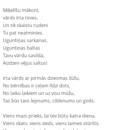
Miķelīšu mākonī,
vārds Irta tinies,
Un tik skaistu rudeni
Tu pat neatminies.
Uguntiņas sarkanas,
Uguntiņas baltas
Tavu vārdu sasilda,
Aizdzen vējus saltus!
Irta vārds ar pirmās dziesmas žūžu,
No bērnības ir ceļam līdzi dots,
No laiku laikiem un uz visu mūžu,
Tas būs tavs lepnums, cildenums un gods.
Viens mazs prieks, lai tev būtu katra diena,
Viens skats, viens zieds, viens laimes stūrītis.