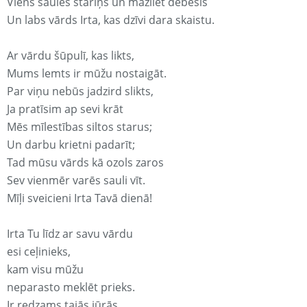
Viens saules stariņš un mazliet debesis
Un labs vārds Irta, kas dzīvi dara skaistu.
Ar vārdu šūpulī, kas likts,
Mums lemts ir mūžu nostaigāt.
Par viņu nebūs jadzird slikts,
Ja pratīsim ap sevi krāt
Mēs mīlestības siltos starus;
Un darbu krietni padarīt;
Tad mūsu vārds kā ozols zaros
Sev vienmēr varēs sauli vīt.
Mīļi sveicieni Irta Tavā dienā!
Irta Tu līdz ar savu vārdu
esi ceļinieks,
kam visu mūžu
neparasto meklēt prieks.
Ir redzams tajās jūrās