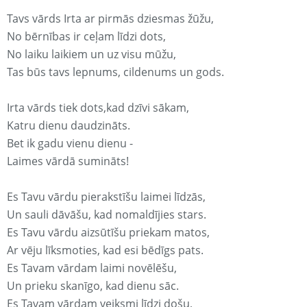
Tavs vārds Irta ar pirmās dziesmas žūžu,
No bērnības ir ceļam līdzi dots,
No laiku laikiem un uz visu mūžu,
Tas būs tavs lepnums, cildenums un gods.
Irta vārds tiek dots,kad dzīvi sākam,
Katru dienu daudzināts.
Bet ik gadu vienu dienu -
Laimes vārdā sumināts!
Es Tavu vārdu pierakstīšu laimei līdzās,
Un sauli dāvāšu, kad nomaldījies stars.
Es Tavu vārdu aizsūtīšu priekam matos,
Ar vēju līksmoties, kad esi bēdīgs pats.
Es Tavam vārdam laimi novēlēšu,
Un prieku skanīgo, kad dienu sāc.
Es Tavam vārdam veiksmi līdzi došu,