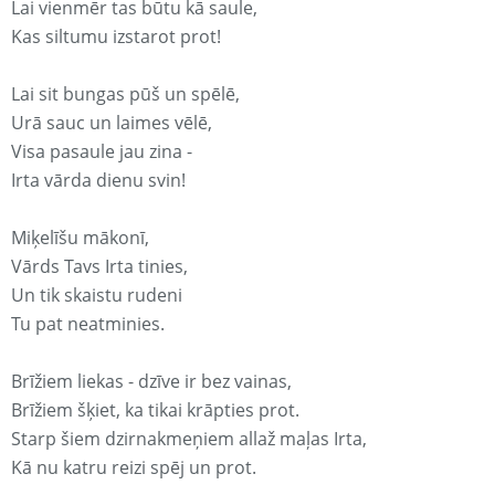
Lai vienmēr tas būtu kā saule,
Kas siltumu izstarot prot!
Lai sit bungas pūš un spēlē,
Urā sauc un laimes vēlē,
Visa pasaule jau zina -
Irta vārda dienu svin!
Miķelīšu mākonī,
Vārds Tavs Irta tinies,
Un tik skaistu rudeni
Tu pat neatminies.
Brīžiem liekas - dzīve ir bez vainas,
Brīžiem šķiet, ka tikai krāpties prot.
Starp šiem dzirnakmeņiem allaž maļas Irta,
Kā nu katru reizi spēj un prot.