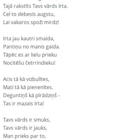
Tajā rakstīts Tavs vārds Irta.
Cel to debesīs augstu,
Lai vakaros spoži mirdz!
Irta jau kautri smaida,
Pantiņu no manis gaida.
Tāpēc es ar lielu prieku
Nocitēšu četrrindieku!
Acis tā kā vizbulītes,
Mati tā kā pienenītes.
Deguntiņš kā pīrādziņš -
Tas ir mazais Irta!
Tavs vārds ir smuks,
Tavs vārds ir jauks,
Man prieks par to,