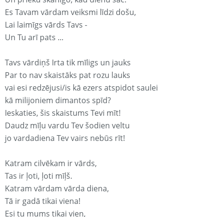
Es Tavam vārdam veiksmi līdzi došu,
Lai laimīgs vārds Tavs -
Un Tu arī pats ...
Tavs vārdiņš Irta tik mīligs un jauks
Par to nav skaistāks pat rozu lauks
vai esi redzējusi/is kā ezers atspidot saulei
kā milijoniem dimantos spīd?
Ieskaties, šis skaistums Tevi mīt!
Daudz mīļu vardu Tev šodien veltu
jo vardadiena Tev vairs nebūs rīt!
Katram cilvēkam ir vārds,
Tas ir ļoti, ļoti mīļš.
Katram vārdam vārda diena,
Tā ir gadā tikai viena!
Esi tu mums tikai vien,