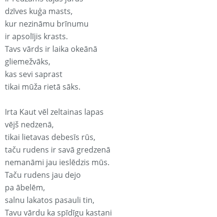
dzīves kuģa masts,
kur nezināmu brīnumu
ir apsolījis krasts.
Tavs vārds ir laika okeānā
gliemežvāks,
kas sevi saprast
tikai mūža rietā sāks.
Irta Kaut vēl zeltainas lapas
vējš nedzenā,
tikai lietavas debesīs rūs,
taču rudens ir savā gredzenā
nemanāmi jau ieslēdzis mūs.
Taču rudens jau dejo
pa ābelēm,
salnu lakatos pasauli tin,
Tavu vārdu ka spīdīgu kastani