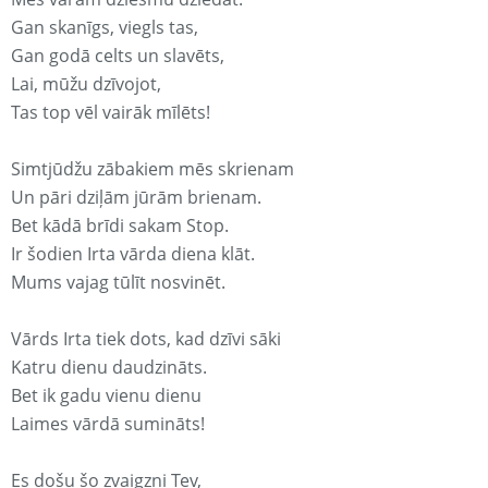
Gan skanīgs, viegls tas,
Gan godā celts un slavēts,
Lai, mūžu dzīvojot,
Tas top vēl vairāk mīlēts!
Simtjūdžu zābakiem mēs skrienam
Un pāri dziļām jūrām brienam.
Bet kādā brīdi sakam Stop.
Ir šodien Irta vārda diena klāt.
Mums vajag tūlīt nosvinēt.
Vārds Irta tiek dots, kad dzīvi sāki
Katru dienu daudzināts.
Bet ik gadu vienu dienu
Laimes vārdā sumināts!
Es došu šo zvaigzni Tev,