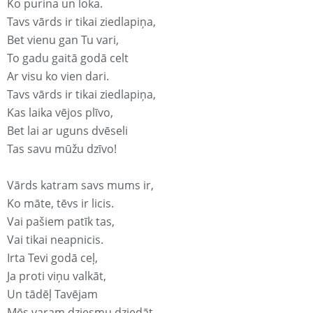
Ko purina un loka.
Tavs vārds ir tikai ziedlapiņa,
Bet vienu gan Tu vari,
To gadu gaitā godā celt
Ar visu ko vien dari.
Tavs vārds ir tikai ziedlapiņa,
Kas laika vējos plīvo,
Bet lai ar uguns dvēseli
Tas savu mūžu dzīvo!
Vārds katram savs mums ir,
Ko māte, tēvs ir licis.
Vai pašiem patīk tas,
Vai tikai neapnicis.
Irta Tevi godā ceļ,
Ja proti viņu valkāt,
Un tādēļ Tavējam
Mēs varam dziesmu dziedāt.