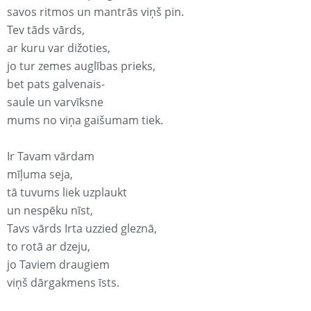
savos ritmos un mantrās viņš pin.
Tev tāds vārds,
ar kuru var dižoties,
jo tur zemes auglības prieks,
bet pats galvenais-
saule un varvīksne
mums no viņa gaišumam tiek.
Ir Tavam vārdam
mīļuma seja,
tā tuvums liek uzplaukt
un nespēku nīst,
Tavs vārds Irta uzzied gleznā,
to rotā ar dzeju,
jo Taviem draugiem
viņš dārgakmens īsts.