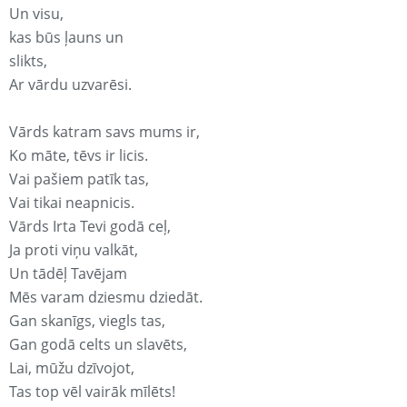
Un visu,
kas būs ļauns un
slikts,
Ar vārdu uzvarēsi.
Vārds katram savs mums ir,
Ko māte, tēvs ir licis.
Vai pašiem patīk tas,
Vai tikai neapnicis.
Vārds Irta Tevi godā ceļ,
Ja proti viņu valkāt,
Un tādēļ Tavējam
Mēs varam dziesmu dziedāt.
Gan skanīgs, viegls tas,
Gan godā celts un slavēts,
Lai, mūžu dzīvojot,
Tas top vēl vairāk mīlēts!