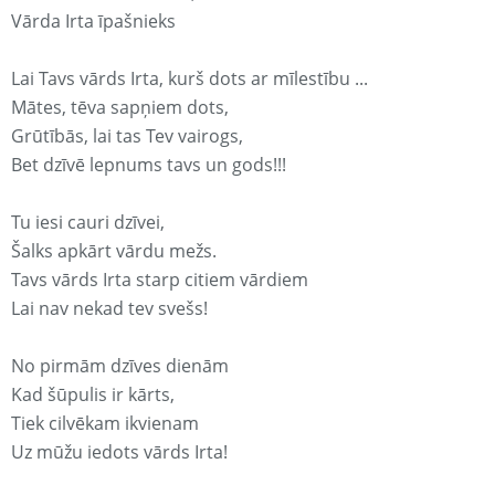
Vārda Irta īpašnieks
Lai Tavs vārds Irta, kurš dots ar mīlestību ...
Mātes, tēva sapņiem dots,
Grūtībās, lai tas Tev vairogs,
Bet dzīvē lepnums tavs un gods!!!
Tu iesi cauri dzīvei,
Šalks apkārt vārdu mežs.
Tavs vārds Irta starp citiem vārdiem
Lai nav nekad tev svešs!
No pirmām dzīves dienām
Kad šūpulis ir kārts,
Tiek cilvēkam ikvienam
Uz mūžu iedots vārds Irta!