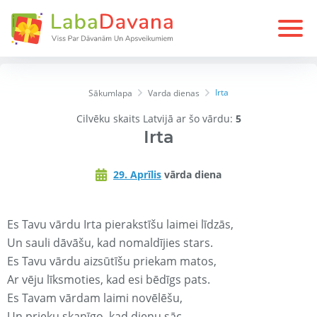
Irta
Sākumlapa
Varda dienas
Cilvēku skaits Latvijā ar šo vārdu:
5
Irta
29. Aprīlis
vārda diena
Es Tavu vārdu Irta pierakstīšu laimei līdzās,
Un sauli dāvāšu, kad nomaldījies stars.
Es Tavu vārdu aizsūtīšu priekam matos,
Ar vēju līksmoties, kad esi bēdīgs pats.
Es Tavam vārdam laimi novēlēšu,
Un prieku skanīgo, kad dienu sāc.