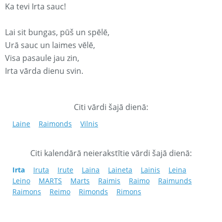
Ka tevi Irta sauc!
Lai sit bungas, pūš un spēlē,
Urā sauc un laimes vēlē,
Visa pasaule jau zin,
Irta vārda dienu svin.
Citi vārdi šajā dienā:
Laine
Raimonds
Vilnis
Citi kalendārā neierakstītie vārdi šajā dienā:
Irta
Iruta
Irute
Laina
Laineta
Lainis
Leina
Leino
MARTS
Marts
Raimis
Raimo
Raimunds
Raimons
Reimo
Rimonds
Rimons