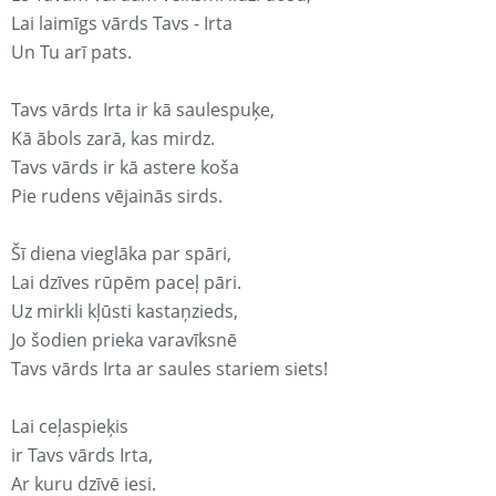
Lai laimīgs vārds Tavs - Irta
Un Tu arī pats.
Tavs vārds Irta ir kā saulespuķe,
Kā ābols zarā, kas mirdz.
Tavs vārds ir kā astere koša
Pie rudens vējainās sirds.
Šī diena vieglāka par spāri,
Lai dzīves rūpēm paceļ pāri.
Uz mirkli kļūsti kastaņzieds,
Jo šodien prieka varavīksnē
Tavs vārds Irta ar saules stariem siets!
Lai ceļaspieķis
ir Tavs vārds Irta,
Ar kuru dzīvē iesi.