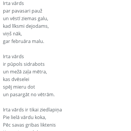
Irta vārds
par pavasari pauž
un vēstī ziemas galu,
kad līksmi dejodams,
viņš nāk,
gar februāra malu.
Irta vārds
ir pūpols sidrabots
un mežā zaļa mētra,
kas dvēselei
spēj mieru dot
un pasargāt no vētrām.
Irta vārds ir tikai ziedlapiņa
Pie lielā vārdu koka,
Pēc savas gribas liktenis