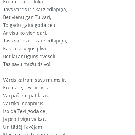
Ko purina un loka.
Tavs vārds ir tikai ziedlapiņa,
Bet vienu gan Tu vari,
To gadu gaitā godā celt
Ar visu ko vien dari.
Tavs vārds ir tikai ziedlapiņa,
Kas laika vējos plīvo,
Bet lai ar uguns dvēseli
Tas savu mūžu dzīvo!
Vārds katram savs mums ir,
Ko māte, tēvs ir licis.
Vai pašiem patīk tas,
Vai tikai neapnicis.
Izolda Tevi godā ceļ,
Ja proti viņu valkāt,
Un tādēļ Tavējam
Mēs varam dziesmu dziedāt.