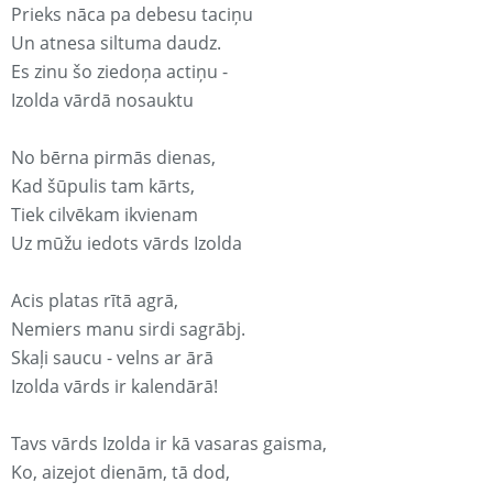
Prieks nāca pa debesu taciņu
Un atnesa siltuma daudz.
Es zinu šo ziedoņa actiņu -
Izolda vārdā nosauktu
No bērna pirmās dienas,
Kad šūpulis tam kārts,
Tiek cilvēkam ikvienam
Uz mūžu iedots vārds Izolda
Acis platas rītā agrā,
Nemiers manu sirdi sagrābj.
Skaļi saucu - velns ar ārā
Izolda vārds ir kalendārā!
Tavs vārds Izolda ir kā vasaras gaisma,
Ko, aizejot dienām, tā dod,