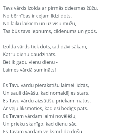
Tavs vārds Izolda ar pirmās dziesmas žūžu,
No bērnības ir ceļam līdzi dots,
No laiku laikiem un uz visu mūžu,
Tas būs tavs lepnums, cildenums un gods.
Izolda vārds tiek dots,kad dzīvi sākam,
Katru dienu daudzināts.
Bet ik gadu vienu dienu -
Laimes vārdā sumināts!
Es Tavu vārdu pierakstīšu laimei līdzās,
Un sauli dāvāšu, kad nomaldījies stars.
Es Tavu vārdu aizsūtīšu priekam matos,
Ar vēju līksmoties, kad esi bēdīgs pats.
Es Tavam vārdam laimi novēlēšu,
Un prieku skanīgo, kad dienu sāc.
Es Tavam vārdam veiksmi līdzi došu,