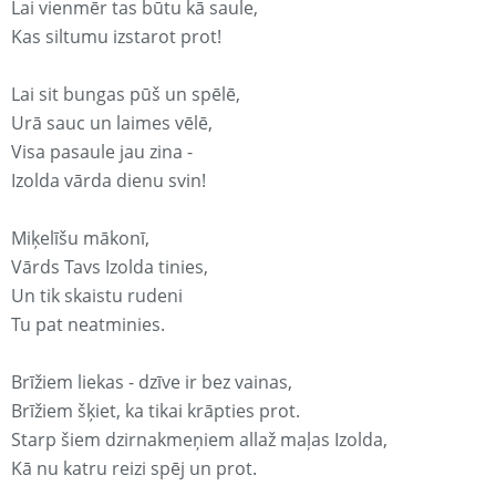
Lai vienmēr tas būtu kā saule,
Kas siltumu izstarot prot!
Lai sit bungas pūš un spēlē,
Urā sauc un laimes vēlē,
Visa pasaule jau zina -
Izolda vārda dienu svin!
Miķelīšu mākonī,
Vārds Tavs Izolda tinies,
Un tik skaistu rudeni
Tu pat neatminies.
Brīžiem liekas - dzīve ir bez vainas,
Brīžiem šķiet, ka tikai krāpties prot.
Starp šiem dzirnakmeņiem allaž maļas Izolda,
Kā nu katru reizi spēj un prot.