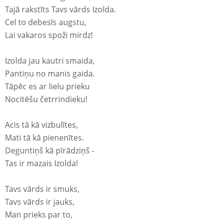
Tajā rakstīts Tavs vārds Izolda.
Cel to debesīs augstu,
Lai vakaros spoži mirdz!
Izolda jau kautri smaida,
Pantiņu no manis gaida.
Tāpēc es ar lielu prieku
Nocitēšu četrrindieku!
Acis tā kā vizbulītes,
Mati tā kā pienenītes.
Deguntiņš kā pīrādziņš -
Tas ir mazais Izolda!
Tavs vārds ir smuks,
Tavs vārds ir jauks,
Man prieks par to,