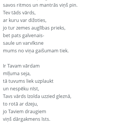
savos ritmos un mantrās viņš pin.
Tev tāds vārds,
ar kuru var dižoties,
jo tur zemes auglības prieks,
bet pats galvenais-
saule un varvīksne
mums no viņa gaišumam tiek.
Ir Tavam vārdam
mīļuma seja,
tā tuvums liek uzplaukt
un nespēku nīst,
Tavs vārds Izolda uzzied gleznā,
to rotā ar dzeju,
jo Taviem draugiem
viņš dārgakmens īsts.