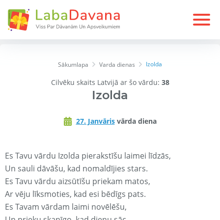
Izolda
Sākumlapa
Varda dienas
Cilvēku skaits Latvijā ar šo vārdu:
38
Izolda
27. Janvāris
vārda diena
Es Tavu vārdu Izolda pierakstīšu laimei līdzās,
Un sauli dāvāšu, kad nomaldījies stars.
Es Tavu vārdu aizsūtīšu priekam matos,
Ar vēju līksmoties, kad esi bēdīgs pats.
Es Tavam vārdam laimi novēlēšu,
Un prieku skanīgo, kad dienu sāc.