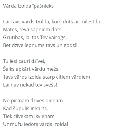
Vārda Izolda īpašnieks
Lai Tavs vārds Izolda, kurš dots ar mīlestību ...
Mātes, tēva sapņiem dots,
Grūtībās, lai tas Tev vairogs,
Bet dzīvē lepnums tavs un gods!!!
Tu iesi cauri dzīvei,
Šalks apkārt vārdu mežs.
Tavs vārds Izolda starp citiem vārdiem
Lai nav nekad tev svešs!
No pirmām dzīves dienām
Kad šūpulis ir kārts,
Tiek cilvēkam ikvienam
Uz mūžu iedots vārds Izolda!