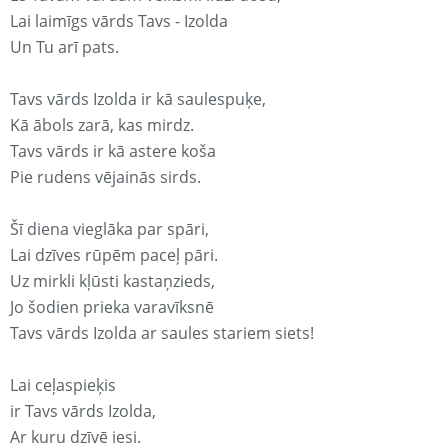
Lai laimīgs vārds Tavs - Izolda
Un Tu arī pats.
Tavs vārds Izolda ir kā saulespuķe,
Kā ābols zarā, kas mirdz.
Tavs vārds ir kā astere koša
Pie rudens vējainās sirds.
Šī diena vieglāka par spāri,
Lai dzīves rūpēm paceļ pāri.
Uz mirkli kļūsti kastaņzieds,
Jo šodien prieka varavīksnē
Tavs vārds Izolda ar saules stariem siets!
Lai ceļaspieķis
ir Tavs vārds Izolda,
Ar kuru dzīvē iesi.