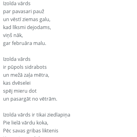
Izolda vārds
par pavasari pauž
un vēstī ziemas galu,
kad līksmi dejodams,
viņš nāk,
gar februāra malu.
Izolda vārds
ir pūpols sidrabots
un mežā zaļa mētra,
kas dvēselei
spēj mieru dot
un pasargāt no vētrām.
Izolda vārds ir tikai ziedlapiņa
Pie lielā vārdu koka,
Pēc savas gribas liktenis