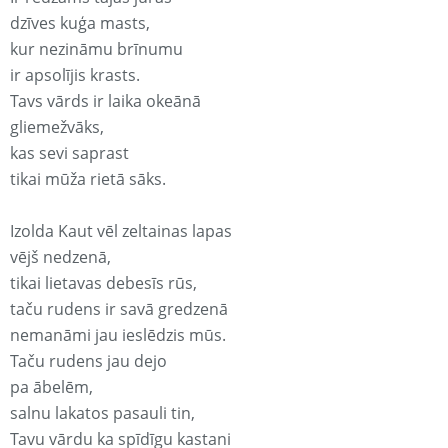
dzīves kuģa masts,
kur nezināmu brīnumu
ir apsolījis krasts.
Tavs vārds ir laika okeānā
gliemežvāks,
kas sevi saprast
tikai mūža rietā sāks.
Izolda Kaut vēl zeltainas lapas
vējš nedzenā,
tikai lietavas debesīs rūs,
taču rudens ir savā gredzenā
nemanāmi jau ieslēdzis mūs.
Taču rudens jau dejo
pa ābelēm,
salnu lakatos pasauli tin,
Tavu vārdu ka spīdīgu kastani