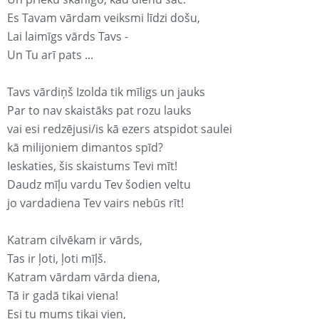
Es Tavam vārdam veiksmi līdzi došu,
Lai laimīgs vārds Tavs -
Un Tu arī pats ...
Tavs vārdiņš Izolda tik mīligs un jauks
Par to nav skaistāks pat rozu lauks
vai esi redzējusi/is kā ezers atspidot saulei
kā milijoniem dimantos spīd?
Ieskaties, šis skaistums Tevi mīt!
Daudz mīļu vardu Tev šodien veltu
jo vardadiena Tev vairs nebūs rīt!
Katram cilvēkam ir vārds,
Tas ir ļoti, ļoti mīļš.
Katram vārdam vārda diena,
Tā ir gadā tikai viena!
Esi tu mums tikai vien,