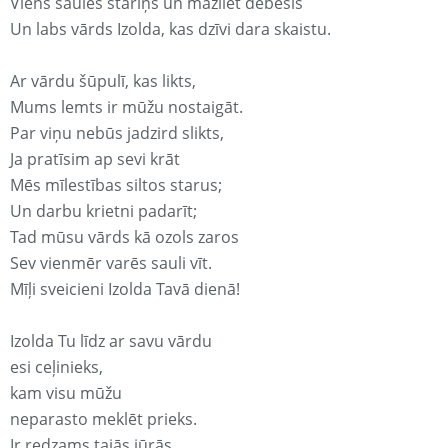
Viens saules stariņš un mazliet debesis
Un labs vārds Izolda, kas dzīvi dara skaistu.
Ar vārdu šūpulī, kas likts,
Mums lemts ir mūžu nostaigāt.
Par viņu nebūs jadzird slikts,
Ja pratīsim ap sevi krāt
Mēs mīlestības siltos starus;
Un darbu krietni padarīt;
Tad mūsu vārds kā ozols zaros
Sev vienmēr varēs sauli vīt.
Mīļi sveicieni Izolda Tavā dienā!
Izolda Tu līdz ar savu vārdu
esi ceļinieks,
kam visu mūžu
neparasto meklēt prieks.
Ir redzams tajās jūrās