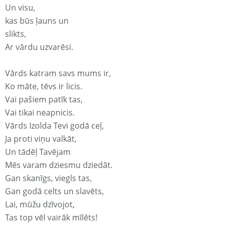
Un visu,
kas būs ļauns un
slikts,
Ar vārdu uzvarēsi.
Vārds katram savs mums ir,
Ko māte, tēvs ir licis.
Vai pašiem patīk tas,
Vai tikai neapnicis.
Vārds Izolda Tevi godā ceļ,
Ja proti viņu valkāt,
Un tādēļ Tavējam
Mēs varam dziesmu dziedāt.
Gan skanīgs, viegls tas,
Gan godā celts un slavēts,
Lai, mūžu dzīvojot,
Tas top vēl vairāk mīlēts!