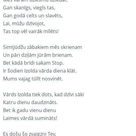
Gan skanīgs, viegls tas,
Gan godā celts un slavēts,
Lai, mūžu dzīvojot,
Tas top vēl vairāk mīlēts!
Simtjūdžu zābakiem mēs skrienam
Un pāri dziļām jūrām brienam.
Bet kādā brīdi sakam Stop.
Ir šodien Izolda vārda diena klāt.
Mums vajag tūlīt nosvinēt.
Vārds Izolda tiek dots, kad dzīvi sāki
Katru dienu daudzināts.
Bet ik gadu vienu dienu
Laimes vārdā sumināts!
Es došu šo zvaigzni Tev,