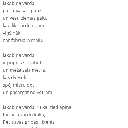
Jakobīna vārds
par pavasari pauž
un vēstī ziemas galu,
kad līksmi dejodams,
viņš nāk,
gar februāra malu.
Jakobīna vārds
ir pūpols sidrabots
un mežā zaļa mētra,
kas dvēselei
spēj mieru dot
un pasargāt no vētrām.
Jakobīna vārds ir tikai ziedlapiņa
Pie lielā vārdu koka,
Pēc savas gribas liktenis