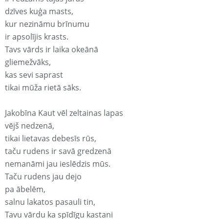
dzīves kuģa masts,
kur nezināmu brīnumu
ir apsolījis krasts.
Tavs vārds ir laika okeānā
gliemežvāks,
kas sevi saprast
tikai mūža rietā sāks.
Jakobīna Kaut vēl zeltainas lapas
vējš nedzenā,
tikai lietavas debesīs rūs,
taču rudens ir savā gredzenā
nemanāmi jau ieslēdzis mūs.
Taču rudens jau dejo
pa ābelēm,
salnu lakatos pasauli tin,
Tavu vārdu ka spīdīgu kastani