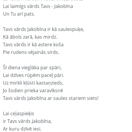
Lai laimīgs vārds Tavs - Jakobīna
Un Tu arī pats.
Tavs vārds Jakobīna ir kā saulespuķe,
Kā ābols zarā, kas mirdz.
Tavs vārds ir kā astere koša
Pie rudens vējainās sirds.
Šī diena vieglāka par spāri,
Lai dzīves rūpēm paceļ pāri.
Uz mirkli kļūsti kastaņzieds,
Jo šodien prieka varavīksnē
Tavs vārds Jakobīna ar saules stariem siets!
Lai ceļaspieķis
ir Tavs vārds Jakobīna,
Ar kuru dzīvē iesi.