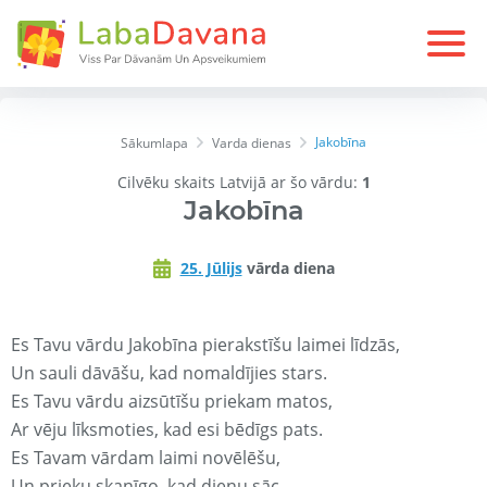
Jakobīna
Sākumlapa
Varda dienas
Cilvēku skaits Latvijā ar šo vārdu:
1
Jakobīna
25. Jūlijs
vārda diena
Es Tavu vārdu Jakobīna pierakstīšu laimei līdzās,
Un sauli dāvāšu, kad nomaldījies stars.
Es Tavu vārdu aizsūtīšu priekam matos,
Ar vēju līksmoties, kad esi bēdīgs pats.
Es Tavam vārdam laimi novēlēšu,
Un prieku skanīgo, kad dienu sāc.