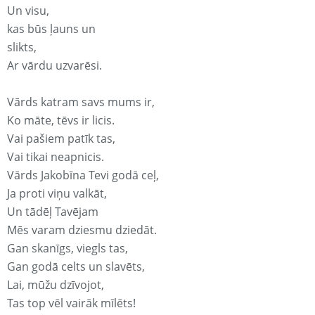
Un visu,
kas būs ļauns un
slikts,
Ar vārdu uzvarēsi.
Vārds katram savs mums ir,
Ko māte, tēvs ir licis.
Vai pašiem patīk tas,
Vai tikai neapnicis.
Vārds Jakobīna Tevi godā ceļ,
Ja proti viņu valkāt,
Un tādēļ Tavējam
Mēs varam dziesmu dziedāt.
Gan skanīgs, viegls tas,
Gan godā celts un slavēts,
Lai, mūžu dzīvojot,
Tas top vēl vairāk mīlēts!