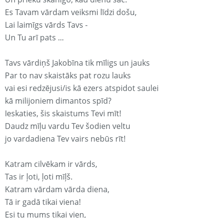
Es Tavam vārdam veiksmi līdzi došu,
Lai laimīgs vārds Tavs -
Un Tu arī pats ...
Tavs vārdiņš Jakobīna tik mīligs un jauks
Par to nav skaistāks pat rozu lauks
vai esi redzējusi/is kā ezers atspidot saulei
kā milijoniem dimantos spīd?
Ieskaties, šis skaistums Tevi mīt!
Daudz mīļu vardu Tev šodien veltu
jo vardadiena Tev vairs nebūs rīt!
Katram cilvēkam ir vārds,
Tas ir ļoti, ļoti mīļš.
Katram vārdam vārda diena,
Tā ir gadā tikai viena!
Esi tu mums tikai vien,