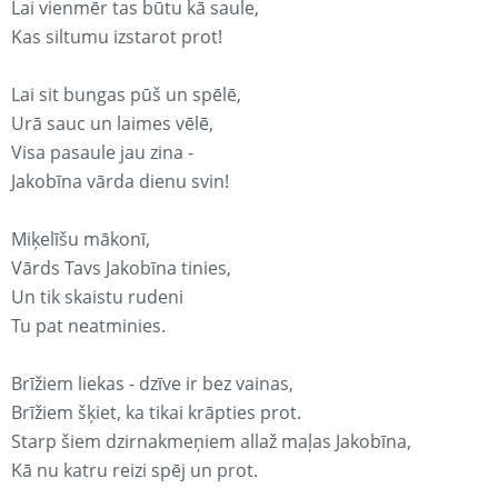
Lai vienmēr tas būtu kā saule,
Kas siltumu izstarot prot!
Lai sit bungas pūš un spēlē,
Urā sauc un laimes vēlē,
Visa pasaule jau zina -
Jakobīna vārda dienu svin!
Miķelīšu mākonī,
Vārds Tavs Jakobīna tinies,
Un tik skaistu rudeni
Tu pat neatminies.
Brīžiem liekas - dzīve ir bez vainas,
Brīžiem šķiet, ka tikai krāpties prot.
Starp šiem dzirnakmeņiem allaž maļas Jakobīna,
Kā nu katru reizi spēj un prot.