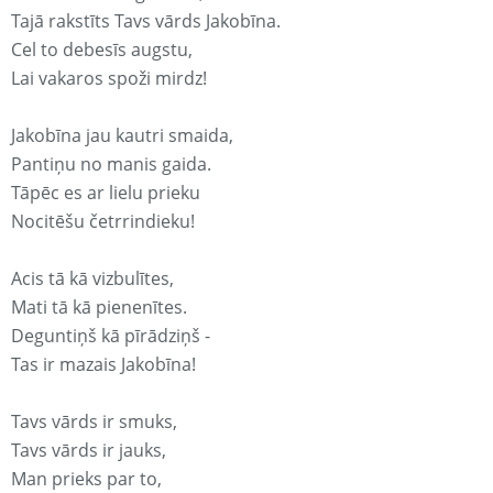
Tajā rakstīts Tavs vārds Jakobīna.
Cel to debesīs augstu,
Lai vakaros spoži mirdz!
Jakobīna jau kautri smaida,
Pantiņu no manis gaida.
Tāpēc es ar lielu prieku
Nocitēšu četrrindieku!
Acis tā kā vizbulītes,
Mati tā kā pienenītes.
Deguntiņš kā pīrādziņš -
Tas ir mazais Jakobīna!
Tavs vārds ir smuks,
Tavs vārds ir jauks,
Man prieks par to,