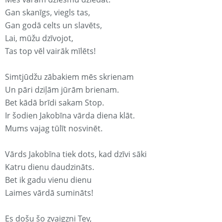
Gan skanīgs, viegls tas,
Gan godā celts un slavēts,
Lai, mūžu dzīvojot,
Tas top vēl vairāk mīlēts!
Simtjūdžu zābakiem mēs skrienam
Un pāri dziļām jūrām brienam.
Bet kādā brīdi sakam Stop.
Ir šodien Jakobīna vārda diena klāt.
Mums vajag tūlīt nosvinēt.
Vārds Jakobīna tiek dots, kad dzīvi sāki
Katru dienu daudzināts.
Bet ik gadu vienu dienu
Laimes vārdā sumināts!
Es došu šo zvaigzni Tev,