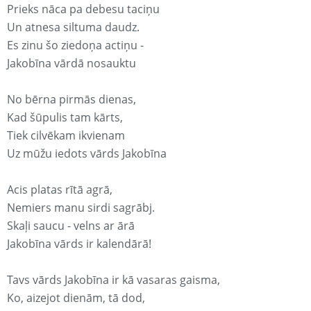
Prieks nāca pa debesu taciņu
Un atnesa siltuma daudz.
Es zinu šo ziedoņa actiņu -
Jakobīna vārdā nosauktu
No bērna pirmās dienas,
Kad šūpulis tam kārts,
Tiek cilvēkam ikvienam
Uz mūžu iedots vārds Jakobīna
Acis platas rītā agrā,
Nemiers manu sirdi sagrābj.
Skaļi saucu - velns ar ārā
Jakobīna vārds ir kalendārā!
Tavs vārds Jakobīna ir kā vasaras gaisma,
Ko, aizejot dienām, tā dod,