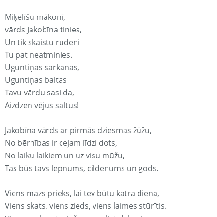
Miķelīšu mākonī,
vārds Jakobīna tinies,
Un tik skaistu rudeni
Tu pat neatminies.
Uguntiņas sarkanas,
Uguntiņas baltas
Tavu vārdu sasilda,
Aizdzen vējus saltus!
Jakobīna vārds ar pirmās dziesmas žūžu,
No bērnības ir ceļam līdzi dots,
No laiku laikiem un uz visu mūžu,
Tas būs tavs lepnums, cildenums un gods.
Viens mazs prieks, lai tev būtu katra diena,
Viens skats, viens zieds, viens laimes stūrītis.