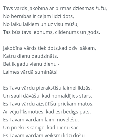
Tavs vārds Jakobīna ar pirmās dziesmas žūžu,
No bērnības ir ceļam līdzi dots,
No laiku laikiem un uz visu mūžu,
Tas būs tavs lepnums, cildenums un gods.
Jakobīna vārds tiek dots,kad dzīvi sākam,
Katru dienu daudzināts.
Bet ik gadu vienu dienu -
Laimes vārdā sumināts!
Es Tavu vārdu pierakstīšu laimei līdzās,
Un sauli dāvāšu, kad nomaldījies stars.
Es Tavu vārdu aizsūtīšu priekam matos,
Ar vēju līksmoties, kad esi bēdīgs pats.
Es Tavam vārdam laimi novēlēšu,
Un prieku skanīgo, kad dienu sāc.
Es Tavam vārdam veiksmi līdzi došu,