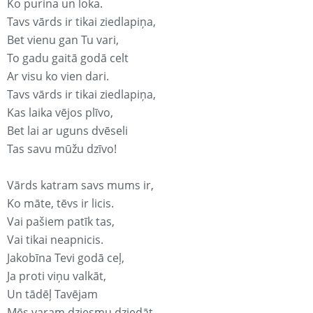
Ko purina un loka.
Tavs vārds ir tikai ziedlapiņa,
Bet vienu gan Tu vari,
To gadu gaitā godā celt
Ar visu ko vien dari.
Tavs vārds ir tikai ziedlapiņa,
Kas laika vējos plīvo,
Bet lai ar uguns dvēseli
Tas savu mūžu dzīvo!
Vārds katram savs mums ir,
Ko māte, tēvs ir licis.
Vai pašiem patīk tas,
Vai tikai neapnicis.
Jakobīna Tevi godā ceļ,
Ja proti viņu valkāt,
Un tādēļ Tavējam
Mēs varam dziesmu dziedāt.