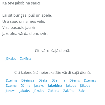
Ka tevi Jakobīna sauc!
Lai sit bungas, pūš un spēlē,
Urā sauc un laimes vēlē,
Visa pasaule jau zin,
Jakobīna vārda dienu svin.
Citi vārdi šajā dienā:
Jēkabs
Žaklīna
Citi kalendārā neierakstītie vārdi šajā dienā:
Džeims
Džeimss
Džeks
Džemma
Džems
Džemss
Džema
Džims
Jaceks
Jakobīna
Jakobs
Jākobs
Jakovs
Jakubs
Jākubs
Žaklina
Žaklīne
Žaks