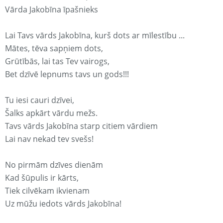
Vārda Jakobīna īpašnieks
Lai Tavs vārds Jakobīna, kurš dots ar mīlestību ...
Mātes, tēva sapņiem dots,
Grūtībās, lai tas Tev vairogs,
Bet dzīvē lepnums tavs un gods!!!
Tu iesi cauri dzīvei,
Šalks apkārt vārdu mežs.
Tavs vārds Jakobīna starp citiem vārdiem
Lai nav nekad tev svešs!
No pirmām dzīves dienām
Kad šūpulis ir kārts,
Tiek cilvēkam ikvienam
Uz mūžu iedots vārds Jakobīna!