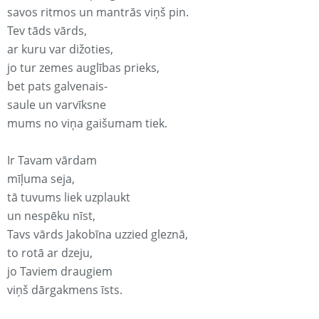
savos ritmos un mantrās viņš pin.
Tev tāds vārds,
ar kuru var dižoties,
jo tur zemes auglības prieks,
bet pats galvenais-
saule un varvīksne
mums no viņa gaišumam tiek.
Ir Tavam vārdam
mīļuma seja,
tā tuvums liek uzplaukt
un nespēku nīst,
Tavs vārds Jakobīna uzzied gleznā,
to rotā ar dzeju,
jo Taviem draugiem
viņš dārgakmens īsts.