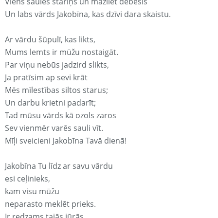
Viens saules stariņš un mazliet debesis
Un labs vārds Jakobīna, kas dzīvi dara skaistu.
Ar vārdu šūpulī, kas likts,
Mums lemts ir mūžu nostaigāt.
Par viņu nebūs jadzird slikts,
Ja pratīsim ap sevi krāt
Mēs mīlestības siltos starus;
Un darbu krietni padarīt;
Tad mūsu vārds kā ozols zaros
Sev vienmēr varēs sauli vīt.
Mīļi sveicieni Jakobīna Tavā dienā!
Jakobīna Tu līdz ar savu vārdu
esi ceļinieks,
kam visu mūžu
neparasto meklēt prieks.
Ir redzams tajās jūrās