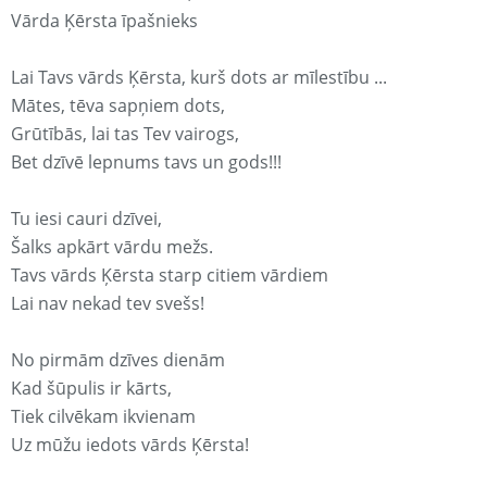
Vārda Ķērsta īpašnieks
Lai Tavs vārds Ķērsta, kurš dots ar mīlestību ...
Mātes, tēva sapņiem dots,
Grūtībās, lai tas Tev vairogs,
Bet dzīvē lepnums tavs un gods!!!
Tu iesi cauri dzīvei,
Šalks apkārt vārdu mežs.
Tavs vārds Ķērsta starp citiem vārdiem
Lai nav nekad tev svešs!
No pirmām dzīves dienām
Kad šūpulis ir kārts,
Tiek cilvēkam ikvienam
Uz mūžu iedots vārds Ķērsta!