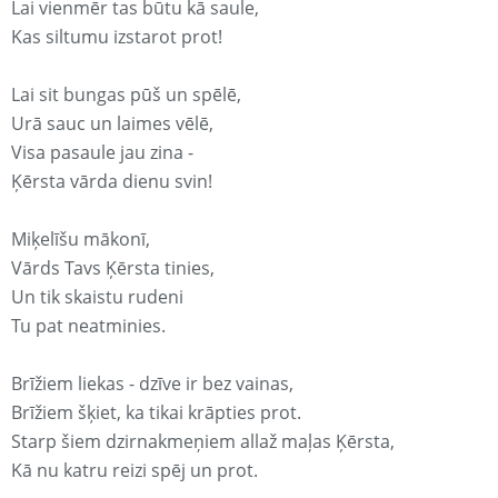
Lai vienmēr tas būtu kā saule,
Kas siltumu izstarot prot!
Lai sit bungas pūš un spēlē,
Urā sauc un laimes vēlē,
Visa pasaule jau zina -
Ķērsta vārda dienu svin!
Miķelīšu mākonī,
Vārds Tavs Ķērsta tinies,
Un tik skaistu rudeni
Tu pat neatminies.
Brīžiem liekas - dzīve ir bez vainas,
Brīžiem šķiet, ka tikai krāpties prot.
Starp šiem dzirnakmeņiem allaž maļas Ķērsta,
Kā nu katru reizi spēj un prot.