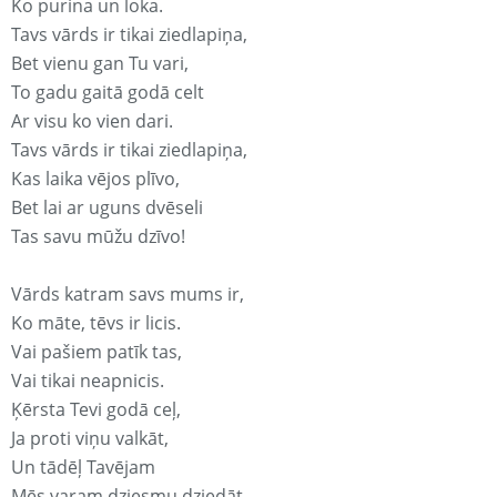
Ko purina un loka.
Tavs vārds ir tikai ziedlapiņa,
Bet vienu gan Tu vari,
To gadu gaitā godā celt
Ar visu ko vien dari.
Tavs vārds ir tikai ziedlapiņa,
Kas laika vējos plīvo,
Bet lai ar uguns dvēseli
Tas savu mūžu dzīvo!
Vārds katram savs mums ir,
Ko māte, tēvs ir licis.
Vai pašiem patīk tas,
Vai tikai neapnicis.
Ķērsta Tevi godā ceļ,
Ja proti viņu valkāt,
Un tādēļ Tavējam
Mēs varam dziesmu dziedāt.