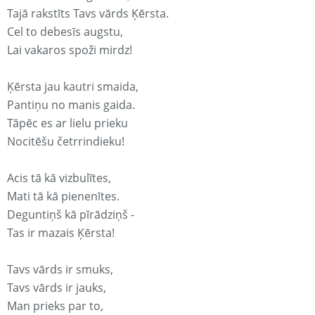
Tajā rakstīts Tavs vārds Ķērsta.
Cel to debesīs augstu,
Lai vakaros spoži mirdz!
Ķērsta jau kautri smaida,
Pantiņu no manis gaida.
Tāpēc es ar lielu prieku
Nocitēšu četrrindieku!
Acis tā kā vizbulītes,
Mati tā kā pienenītes.
Deguntiņš kā pīrādziņš -
Tas ir mazais Ķērsta!
Tavs vārds ir smuks,
Tavs vārds ir jauks,
Man prieks par to,