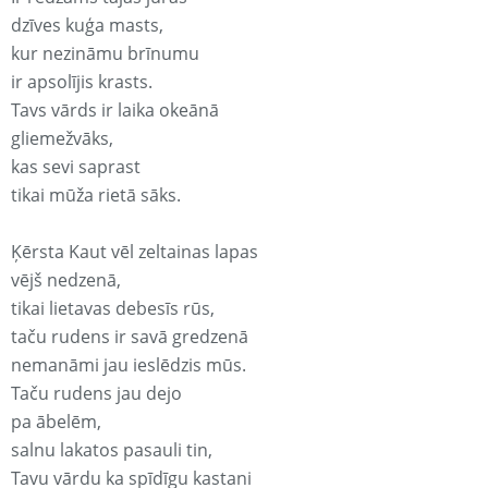
dzīves kuģa masts,
kur nezināmu brīnumu
ir apsolījis krasts.
Tavs vārds ir laika okeānā
gliemežvāks,
kas sevi saprast
tikai mūža rietā sāks.
Ķērsta Kaut vēl zeltainas lapas
vējš nedzenā,
tikai lietavas debesīs rūs,
taču rudens ir savā gredzenā
nemanāmi jau ieslēdzis mūs.
Taču rudens jau dejo
pa ābelēm,
salnu lakatos pasauli tin,
Tavu vārdu ka spīdīgu kastani