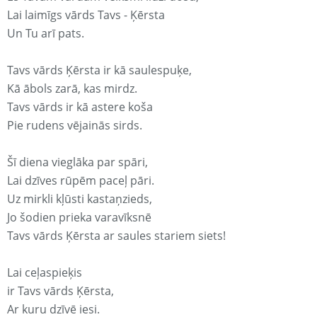
Lai laimīgs vārds Tavs - Ķērsta
Un Tu arī pats.
Tavs vārds Ķērsta ir kā saulespuķe,
Kā ābols zarā, kas mirdz.
Tavs vārds ir kā astere koša
Pie rudens vējainās sirds.
Šī diena vieglāka par spāri,
Lai dzīves rūpēm paceļ pāri.
Uz mirkli kļūsti kastaņzieds,
Jo šodien prieka varavīksnē
Tavs vārds Ķērsta ar saules stariem siets!
Lai ceļaspieķis
ir Tavs vārds Ķērsta,
Ar kuru dzīvē iesi.