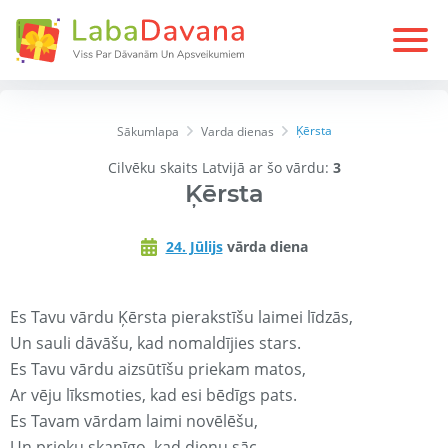
Ķērsta
Sākumlapa
Varda dienas
Cilvēku skaits Latvijā ar šo vārdu:
3
Ķērsta
24. Jūlijs
vārda diena
Es Tavu vārdu Ķērsta pierakstīšu laimei līdzās,
Un sauli dāvāšu, kad nomaldījies stars.
Es Tavu vārdu aizsūtīšu priekam matos,
Ar vēju līksmoties, kad esi bēdīgs pats.
Es Tavam vārdam laimi novēlēšu,
Un prieku skanīgo, kad dienu sāc.