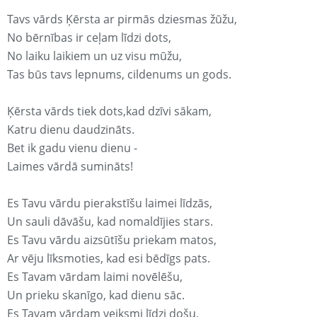
Tavs vārds Ķērsta ar pirmās dziesmas žūžu,
No bērnības ir ceļam līdzi dots,
No laiku laikiem un uz visu mūžu,
Tas būs tavs lepnums, cildenums un gods.
Ķērsta vārds tiek dots,kad dzīvi sākam,
Katru dienu daudzināts.
Bet ik gadu vienu dienu -
Laimes vārdā sumināts!
Es Tavu vārdu pierakstīšu laimei līdzās,
Un sauli dāvāšu, kad nomaldījies stars.
Es Tavu vārdu aizsūtīšu priekam matos,
Ar vēju līksmoties, kad esi bēdīgs pats.
Es Tavam vārdam laimi novēlēšu,
Un prieku skanīgo, kad dienu sāc.
Es Tavam vārdam veiksmi līdzi došu,