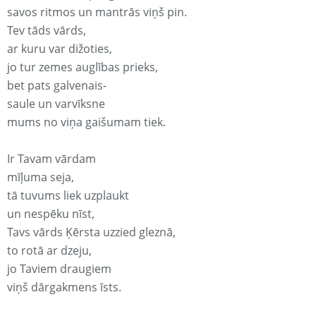
savos ritmos un mantrās viņš pin.
Tev tāds vārds,
ar kuru var dižoties,
jo tur zemes auglības prieks,
bet pats galvenais-
saule un varvīksne
mums no viņa gaišumam tiek.
Ir Tavam vārdam
mīļuma seja,
tā tuvums liek uzplaukt
un nespēku nīst,
Tavs vārds Ķērsta uzzied gleznā,
to rotā ar dzeju,
jo Taviem draugiem
viņš dārgakmens īsts.