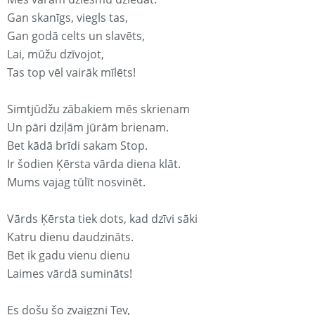
Gan skanīgs, viegls tas,
Gan godā celts un slavēts,
Lai, mūžu dzīvojot,
Tas top vēl vairāk mīlēts!
Simtjūdžu zābakiem mēs skrienam
Un pāri dziļām jūrām brienam.
Bet kādā brīdi sakam Stop.
Ir šodien Ķērsta vārda diena klāt.
Mums vajag tūlīt nosvinēt.
Vārds Ķērsta tiek dots, kad dzīvi sāki
Katru dienu daudzināts.
Bet ik gadu vienu dienu
Laimes vārdā sumināts!
Es došu šo zvaigzni Tev,