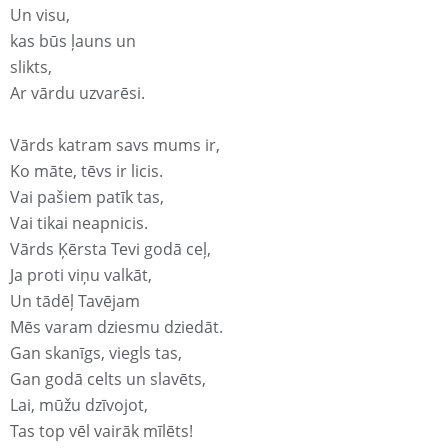
Un visu,
kas būs ļauns un
slikts,
Ar vārdu uzvarēsi.
Vārds katram savs mums ir,
Ko māte, tēvs ir licis.
Vai pašiem patīk tas,
Vai tikai neapnicis.
Vārds Ķērsta Tevi godā ceļ,
Ja proti viņu valkāt,
Un tādēļ Tavējam
Mēs varam dziesmu dziedāt.
Gan skanīgs, viegls tas,
Gan godā celts un slavēts,
Lai, mūžu dzīvojot,
Tas top vēl vairāk mīlēts!