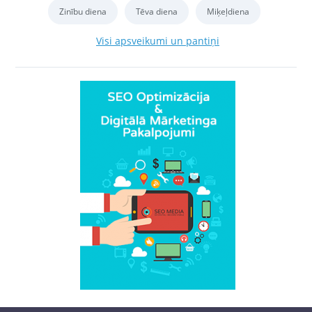
Zinību diena
Tēva diena
Miķeļdiena
Visi apsveikumi un pantiņi