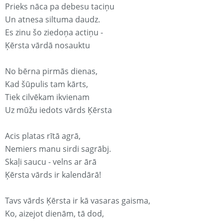
Prieks nāca pa debesu taciņu
Un atnesa siltuma daudz.
Es zinu šo ziedoņa actiņu -
Ķērsta vārdā nosauktu
No bērna pirmās dienas,
Kad šūpulis tam kārts,
Tiek cilvēkam ikvienam
Uz mūžu iedots vārds Ķērsta
Acis platas rītā agrā,
Nemiers manu sirdi sagrābj.
Skaļi saucu - velns ar ārā
Ķērsta vārds ir kalendārā!
Tavs vārds Ķērsta ir kā vasaras gaisma,
Ko, aizejot dienām, tā dod,