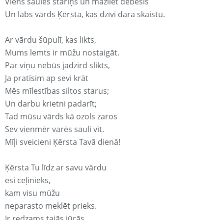
Viens saules stariņš un mazliet debesis
Un labs vārds Ķērsta, kas dzīvi dara skaistu.
Ar vārdu šūpulī, kas likts,
Mums lemts ir mūžu nostaigāt.
Par viņu nebūs jadzird slikts,
Ja pratīsim ap sevi krāt
Mēs mīlestības siltos starus;
Un darbu krietni padarīt;
Tad mūsu vārds kā ozols zaros
Sev vienmēr varēs sauli vīt.
Mīļi sveicieni Ķērsta Tavā dienā!
Ķērsta Tu līdz ar savu vārdu
esi ceļinieks,
kam visu mūžu
neparasto meklēt prieks.
Ir redzams tajās jūrās