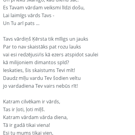
Es Tavam vārdam veiksmi līdzi došu,
Lai laimīgs vārds Tavs -
Un Tu arī pats ...
Tavs vārdiņš Ķērsta tik mīligs un jauks
Par to nav skaistāks pat rozu lauks
vai esi redzējusi/is kā ezers atspidot saulei
kā milijoniem dimantos spīd?
Ieskaties, šis skaistums Tevi mīt!
Daudz mīļu vardu Tev šodien veltu
jo vardadiena Tev vairs nebūs rīt!
Katram cilvēkam ir vārds,
Tas ir ļoti, ļoti mīļš.
Katram vārdam vārda diena,
Tā ir gadā tikai viena!
Esi tu mums tikai vien,