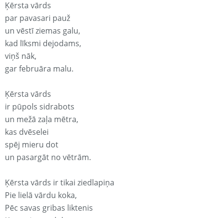
Ķērsta vārds
par pavasari pauž
un vēstī ziemas galu,
kad līksmi dejodams,
viņš nāk,
gar februāra malu.
Ķērsta vārds
ir pūpols sidrabots
un mežā zaļa mētra,
kas dvēselei
spēj mieru dot
un pasargāt no vētrām.
Ķērsta vārds ir tikai ziedlapiņa
Pie lielā vārdu koka,
Pēc savas gribas liktenis