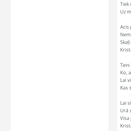
Tiek
Uz m
Acis 
Nemi
Skaļi
Krist
Tavs 
Ko, a
Lai 
Kas s
Lai s
Urā 
Visa 
Krist