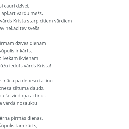
si cauri dzīvei,
s apkārt vārdu mežs.
 vārds Krista starp citiem vārdiem
nav nekad tev svešs!
irmām dzīves dienām
ūpulis ir kārts,
 cilvēkam ikvienam
ūžu iedots vārds Krista!
ks nāca pa debesu taciņu
tnesa siltuma daudz.
nu šo ziedoņa actiņu -
ta vārdā nosauktu
ērna pirmās dienas,
šūpulis tam kārts,