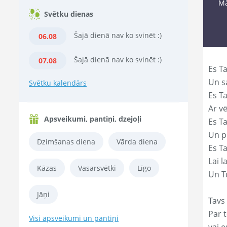
Mā
Svētku dienas
Šajā dienā nav ko svinēt :)
06.08
Šajā dienā nav ko svinēt :)
07.08
Es Ta
Un s
Svētku kalendārs
Es T
Ar vē
Apsveikumi, pantiņi, dzejoļi
Es T
Un p
Dzimšanas diena
Vārda diena
Es T
Lai l
Kāzas
Vasarsvētki
Līgo
Un Tu
Jāņi
Tavs 
Par t
Visi apsveikumi un pantiņi