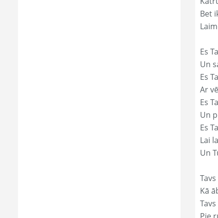
Katr
Bet i
Laim
Es Ta
Un s
Es T
Ar vē
Es T
Un p
Es T
Lai l
Un Tu
Tavs 
Kā āb
Tavs 
Pie r