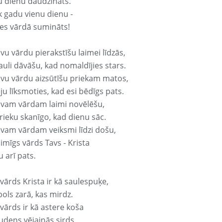
u dienu daudzināts.
k gadu vienu dienu -
es vārdā sumināts!
vu vārdu pierakstīšu laimei līdzās,
auli dāvāšu, kad nomaldījies stars.
avu vārdu aizsūtīšu priekam matos,
ju līksmoties, kad esi bēdīgs pats.
avam vārdam laimi novēlēšu,
rieku skanīgo, kad dienu sāc.
avam vārdam veiksmi līdzi došu,
aimīgs vārds Tavs - Krista
 arī pats.
vārds Krista ir kā saulespuķe,
ols zarā, kas mirdz.
vārds ir kā astere koša
udens vējainās sirds.