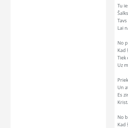
Tu ie
Šalk
Tavs
Lai 
No p
Kad š
Tiek
Uz m
Prie
Un a
Es zi
Kris
No b
Kad 