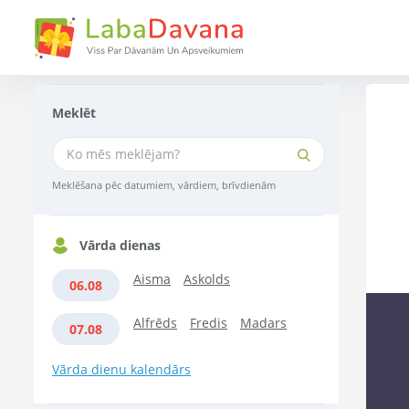
Meklēt
Meklēšana pēc datumiem, vārdiem, brīvdienām
Vārda dienas
Aisma
Askolds
06.08
Alfrēds
Fredis
Madars
07.08
Vārda dienu kalendārs