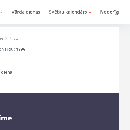
Vārda dienas
Svētku kalendārs
Noderīgi
Krista
as
šo vārdu:
1896
 diena
īme