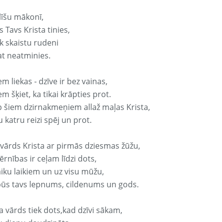
līšu mākonī,
 Tavs Krista tinies,
k skaistu rudeni
at neatminies.
em liekas - dzīve ir bez vainas,
em šķiet, ka tikai krāpties prot.
p šiem dzirnakmeņiem allaž maļas Krista,
 katru reizi spēj un prot.
 vārds Krista ar pirmās dziesmas žūžu,
rnības ir ceļam līdzi dots,
aiku laikiem un uz visu mūžu,
būs tavs lepnums, cildenums un gods.
a vārds tiek dots,kad dzīvi sākam,