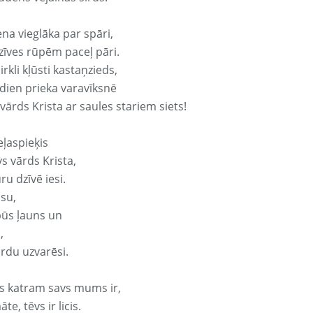
ena vieglāka par spāri,
dzīves rūpēm paceļ pāri.
rkli kļūsti kastaņzieds,
odien prieka varavīksnē
vārds Krista ar saules stariem siets!
eļaspieķis
vs vārds Krista,
ru dzīvē iesi.
isu,
būs ļauns un
,
ārdu uzvarēsi.
s katram savs mums ir,
te, tēvs ir licis.