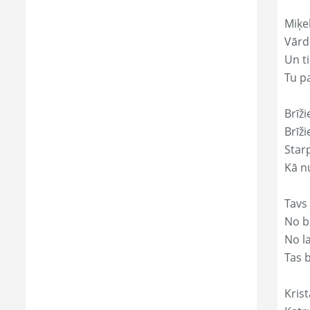
Miķe
Vārds
Un ti
Tu p
Brīži
Brīži
Star
Kā nu
Tavs
No bē
No l
Tas 
Krist