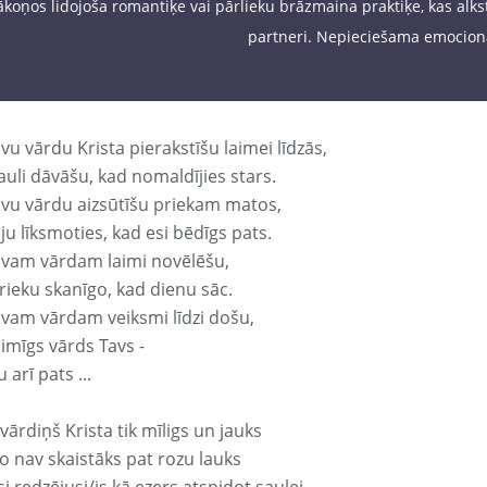
koņos lidojoša romantiķe vai pārlieku brāzmaina praktiķe, kas alkst 
partneri. Nepieciešama emocionā
vu vārdu Krista pierakstīšu laimei līdzās,
auli dāvāšu, kad nomaldījies stars.
avu vārdu aizsūtīšu priekam matos,
ju līksmoties, kad esi bēdīgs pats.
avam vārdam laimi novēlēšu,
rieku skanīgo, kad dienu sāc.
avam vārdam veiksmi līdzi došu,
aimīgs vārds Tavs -
 arī pats ...
vārdiņš Krista tik mīligs un jauks
o nav skaistāks pat rozu lauks