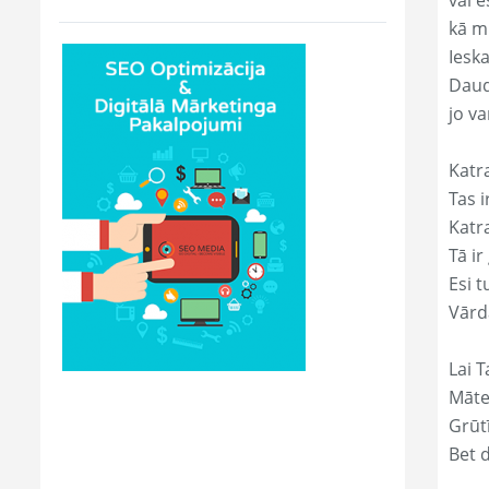
vai e
kā m
Ieska
Daud
jo va
Katr
Tas ir
Katr
Tā ir
Esi t
Vārd
Lai T
Māte
Grūtī
Bet 