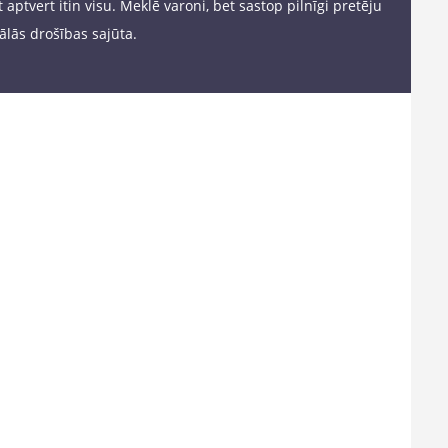
aptvert itin visu. Meklē varoni, bet sastop pilnīgi pretēju
lās drošības sajūta.