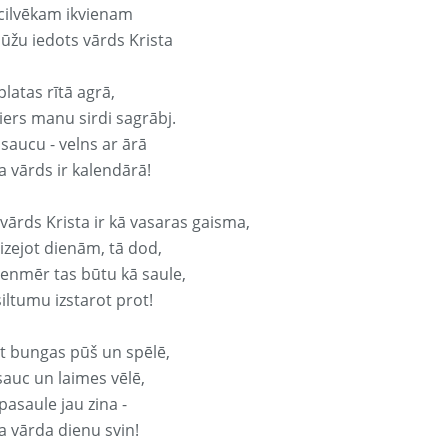
 cilvēkam ikvienam
ūžu iedots vārds Krista
platas rītā agrā,
ers manu sirdi sagrābj.
 saucu - velns ar ārā
a vārds ir kalendārā!
vārds Krista ir kā vasaras gaisma,
izejot dienām, tā dod,
vienmēr tas būtu kā saule,
iltumu izstarot prot!
it bungas pūš un spēlē,
sauc un laimes vēlē,
pasaule jau zina -
a vārda dienu svin!