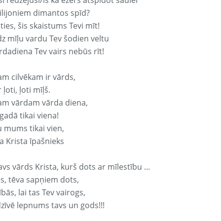
si redzējusi/is kā ezers atspidot saulei
ilijoniem dimantos spīd?
ties, šis skaistums Tevi mīt!
z mīļu vardu Tev šodien veltu
rdadiena Tev vairs nebūs rīt!
am cilvēkam ir vārds,
 ļoti, ļoti mīļš.
am vārdam vārda diena,
 gadā tikai viena!
u mums tikai vien,
a Krista īpašnieks
avs vārds Krista, kurš dots ar mīlestību ...
s, tēva sapņiem dots,
bās, lai tas Tev vairogs,
dzīvē lepnums tavs un gods!!!