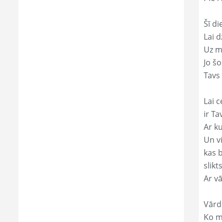
Šī di
Lai 
Uz mi
Jo š
Tavs 
Lai c
ir Ta
Ar ku
Un v
kas 
slikts
Ar v
Vārd
Ko mā