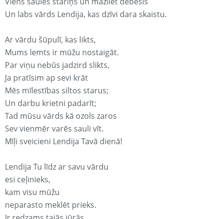
Viens saules stariņš un mazliet debesis
Un labs vārds Lendija, kas dzīvi dara skaistu.
Ar vārdu šūpulī, kas likts,
Mums lemts ir mūžu nostaigāt.
Par viņu nebūs jadzird slikts,
Ja pratīsim ap sevi krāt
Mēs mīlestības siltos starus;
Un darbu krietni padarīt;
Tad mūsu vārds kā ozols zaros
Sev vienmēr varēs sauli vīt.
Mīļi sveicieni Lendija Tavā dienā!
Lendija Tu līdz ar savu vārdu
esi ceļinieks,
kam visu mūžu
neparasto meklēt prieks.
Ir redzams tajās jūrās