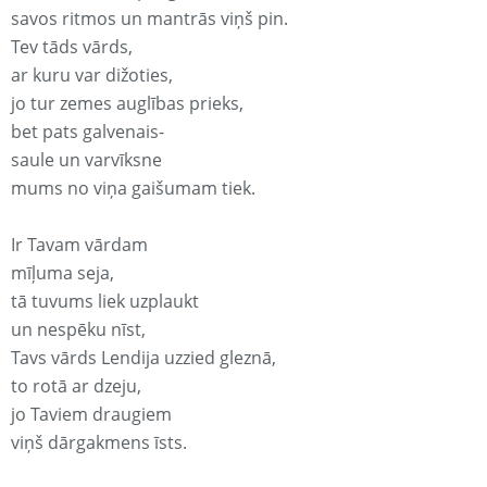
savos ritmos un mantrās viņš pin.
Tev tāds vārds,
ar kuru var dižoties,
jo tur zemes auglības prieks,
bet pats galvenais-
saule un varvīksne
mums no viņa gaišumam tiek.
Ir Tavam vārdam
mīļuma seja,
tā tuvums liek uzplaukt
un nespēku nīst,
Tavs vārds Lendija uzzied gleznā,
to rotā ar dzeju,
jo Taviem draugiem
viņš dārgakmens īsts.