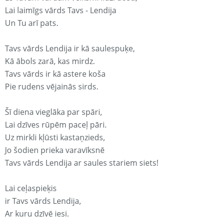
Lai laimīgs vārds Tavs - Lendija
Un Tu arī pats.
Tavs vārds Lendija ir kā saulespuķe,
Kā ābols zarā, kas mirdz.
Tavs vārds ir kā astere koša
Pie rudens vējainās sirds.
Šī diena vieglāka par spāri,
Lai dzīves rūpēm paceļ pāri.
Uz mirkli kļūsti kastaņzieds,
Jo šodien prieka varavīksnē
Tavs vārds Lendija ar saules stariem siets!
Lai ceļaspieķis
ir Tavs vārds Lendija,
Ar kuru dzīvē iesi.