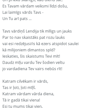
Es Tavam vārdam veiksmi līdzi došu,
Lai laimīgs vārds Tavs -
Un Tu arī pats ...
Tavs vārdiņš Lendija tik mīligs un jauks
Par to nav skaistāks pat rozu lauks
vai esi redzējusi/is kā ezers atspidot saulei
kā milijoniem dimantos spīd?
Ieskaties, šis skaistums Tevi mīt!
Daudz mīļu vardu Tev šodien veltu
jo vardadiena Tev vairs nebūs rīt!
Katram cilvēkam ir vārds,
Tas ir ļoti, ļoti mīļš.
Katram vārdam vārda diena,
Tā ir gadā tikai viena!
Esi tu mums tikai vien,