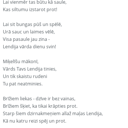
Lai vienmēr tas būtu kā saule,
Kas siltumu izstarot prot!
Lai sit bungas pūš un spēlē,
Urā sauc un laimes vēlē,
Visa pasaule jau zina -
Lendija vārda dienu svin!
Miķelīšu mākonī,
Vārds Tavs Lendija tinies,
Un tik skaistu rudeni
Tu pat neatminies.
Brīžiem liekas - dzīve ir bez vainas,
Brīžiem šķiet, ka tikai krāpties prot.
Starp šiem dzirnakmeņiem allaž maļas Lendija,
Kā nu katru reizi spēj un prot.