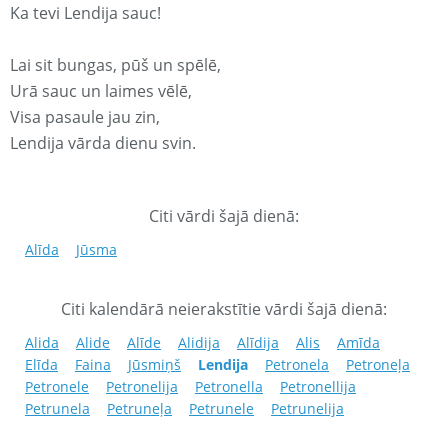
Ka tevi Lendija sauc!
Lai sit bungas, pūš un spēlē,
Urā sauc un laimes vēlē,
Visa pasaule jau zin,
Lendija vārda dienu svin.
Citi vārdi šajā dienā:
Alīda
Jūsma
Citi kalendārā neierakstītie vārdi šajā dienā:
Alida
Alide
Alīde
Alidija
Alīdija
Alis
Amīda
Elīda
Faina
Jūsmiņš
Lendija
Petronela
Petroneļa
Petronele
Petronelija
Petronella
Petronellija
Petrunela
Petruneļa
Petrunele
Petrunelija