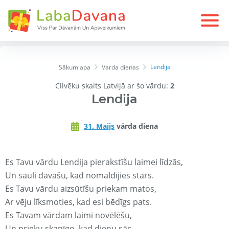
Lendija
Sākumlapa
Varda dienas
Cilvēku skaits Latvijā ar šo vārdu:
2
Lendija
31. Maijs
vārda diena
Es Tavu vārdu Lendija pierakstīšu laimei līdzās,
Un sauli dāvāšu, kad nomaldījies stars.
Es Tavu vārdu aizsūtīšu priekam matos,
Ar vēju līksmoties, kad esi bēdīgs pats.
Es Tavam vārdam laimi novēlēšu,
Un prieku skanīgo, kad dienu sāc.