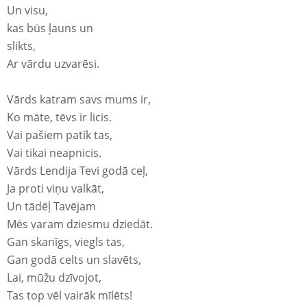
Un visu,
kas būs ļauns un
slikts,
Ar vārdu uzvarēsi.
Vārds katram savs mums ir,
Ko māte, tēvs ir licis.
Vai pašiem patīk tas,
Vai tikai neapnicis.
Vārds Lendija Tevi godā ceļ,
Ja proti viņu valkāt,
Un tādēļ Tavējam
Mēs varam dziesmu dziedāt.
Gan skanīgs, viegls tas,
Gan godā celts un slavēts,
Lai, mūžu dzīvojot,
Tas top vēl vairāk mīlēts!