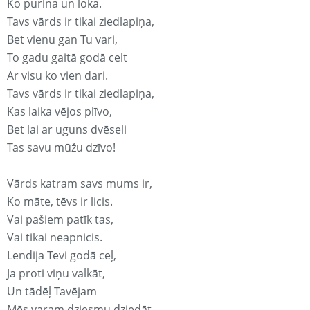
Ko purina un loka.
Tavs vārds ir tikai ziedlapiņa,
Bet vienu gan Tu vari,
To gadu gaitā godā celt
Ar visu ko vien dari.
Tavs vārds ir tikai ziedlapiņa,
Kas laika vējos plīvo,
Bet lai ar uguns dvēseli
Tas savu mūžu dzīvo!
Vārds katram savs mums ir,
Ko māte, tēvs ir licis.
Vai pašiem patīk tas,
Vai tikai neapnicis.
Lendija Tevi godā ceļ,
Ja proti viņu valkāt,
Un tādēļ Tavējam
Mēs varam dziesmu dziedāt.