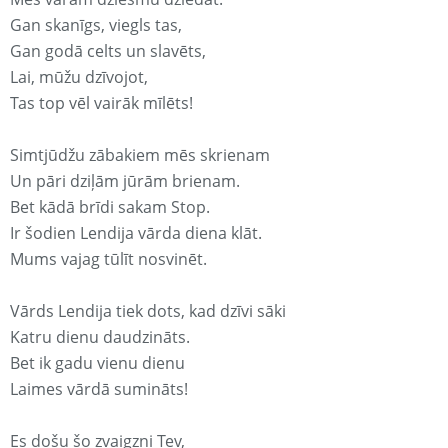
Gan skanīgs, viegls tas,
Gan godā celts un slavēts,
Lai, mūžu dzīvojot,
Tas top vēl vairāk mīlēts!
Simtjūdžu zābakiem mēs skrienam
Un pāri dziļām jūrām brienam.
Bet kādā brīdi sakam Stop.
Ir šodien Lendija vārda diena klāt.
Mums vajag tūlīt nosvinēt.
Vārds Lendija tiek dots, kad dzīvi sāki
Katru dienu daudzināts.
Bet ik gadu vienu dienu
Laimes vārdā sumināts!
Es došu šo zvaigzni Tev,