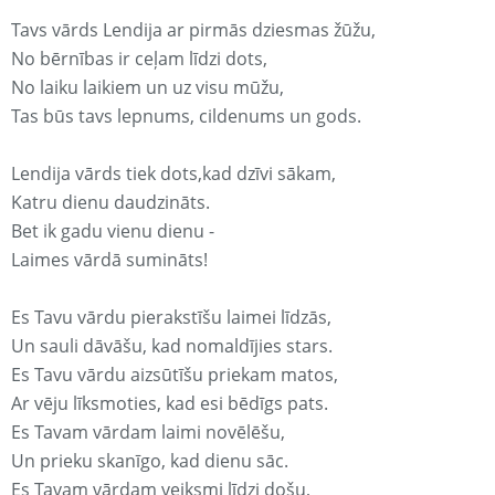
Tavs vārds Lendija ar pirmās dziesmas žūžu,
No bērnības ir ceļam līdzi dots,
No laiku laikiem un uz visu mūžu,
Tas būs tavs lepnums, cildenums un gods.
Lendija vārds tiek dots,kad dzīvi sākam,
Katru dienu daudzināts.
Bet ik gadu vienu dienu -
Laimes vārdā sumināts!
Es Tavu vārdu pierakstīšu laimei līdzās,
Un sauli dāvāšu, kad nomaldījies stars.
Es Tavu vārdu aizsūtīšu priekam matos,
Ar vēju līksmoties, kad esi bēdīgs pats.
Es Tavam vārdam laimi novēlēšu,
Un prieku skanīgo, kad dienu sāc.
Es Tavam vārdam veiksmi līdzi došu,