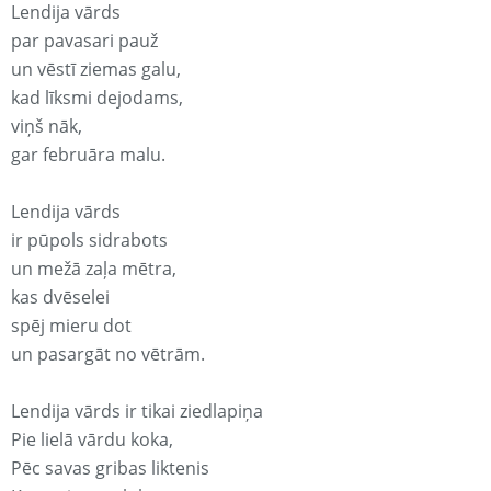
Lendija vārds
par pavasari pauž
un vēstī ziemas galu,
kad līksmi dejodams,
viņš nāk,
gar februāra malu.
Lendija vārds
ir pūpols sidrabots
un mežā zaļa mētra,
kas dvēselei
spēj mieru dot
un pasargāt no vētrām.
Lendija vārds ir tikai ziedlapiņa
Pie lielā vārdu koka,
Pēc savas gribas liktenis