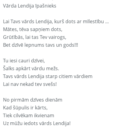
Vārda Lendija īpašnieks
Lai Tavs vārds Lendija, kurš dots ar mīlestību ...
Mātes, tēva sapņiem dots,
Grūtībās, lai tas Tev vairogs,
Bet dzīvē lepnums tavs un gods!!!
Tu iesi cauri dzīvei,
Šalks apkārt vārdu mežs.
Tavs vārds Lendija starp citiem vārdiem
Lai nav nekad tev svešs!
No pirmām dzīves dienām
Kad šūpulis ir kārts,
Tiek cilvēkam ikvienam
Uz mūžu iedots vārds Lendija!