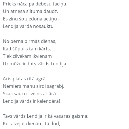
Prieks nāca pa debesu taciņu
Un atnesa siltuma daudz.
Es zinu šo ziedoņa actiņu -
Lendija vārdā nosauktu
No bērna pirmās dienas,
Kad šūpulis tam kārts,
Tiek cilvēkam ikvienam
Uz mūžu iedots vārds Lendija
Acis platas rītā agrā,
Nemiers manu sirdi sagrābj.
Skaļi saucu - velns ar ārā
Lendija vārds ir kalendārā!
Tavs vārds Lendija ir kā vasaras gaisma,
Ko, aizejot dienām, tā dod,