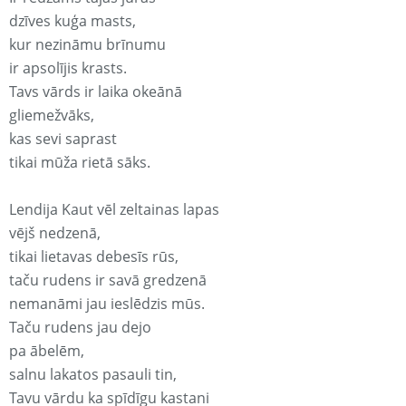
dzīves kuģa masts,
kur nezināmu brīnumu
ir apsolījis krasts.
Tavs vārds ir laika okeānā
gliemežvāks,
kas sevi saprast
tikai mūža rietā sāks.
Lendija Kaut vēl zeltainas lapas
vējš nedzenā,
tikai lietavas debesīs rūs,
taču rudens ir savā gredzenā
nemanāmi jau ieslēdzis mūs.
Taču rudens jau dejo
pa ābelēm,
salnu lakatos pasauli tin,
Tavu vārdu ka spīdīgu kastani