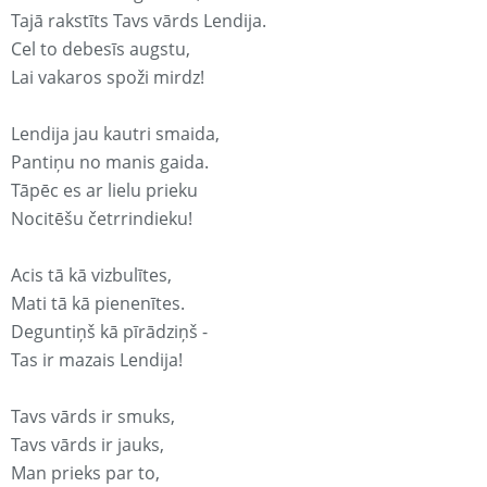
Tajā rakstīts Tavs vārds Lendija.
Cel to debesīs augstu,
Lai vakaros spoži mirdz!
Lendija jau kautri smaida,
Pantiņu no manis gaida.
Tāpēc es ar lielu prieku
Nocitēšu četrrindieku!
Acis tā kā vizbulītes,
Mati tā kā pienenītes.
Deguntiņš kā pīrādziņš -
Tas ir mazais Lendija!
Tavs vārds ir smuks,
Tavs vārds ir jauks,
Man prieks par to,