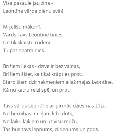
Visa pasaule jau zina -
Leontīne vārda dienu svin!
Miķelīšu mākonī,
Vārds Tavs Leontīne tinies,
Un tik skaistu rudeni
Tu pat neatminies.
Brīžiem liekas - dzīve ir bez vainas,
Brīžiem šķiet, ka tikai krāpties prot.
Starp šiem dzirnakmeņiem allaž maļas Leontīne,
Kā nu katru reizi spēj un prot.
Tavs vārds Leontīne ar pirmās dziesmas žūžu,
No bērnības ir ceļam līdzi dots,
No laiku laikiem un uz visu mūžu,
Tas būs tavs lepnums, cildenums un gods.