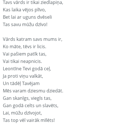
Tavs vārds ir tikai ziedlapiņa,
Kas laika vējos plīvo,
Bet lai ar uguns dvēseli
Tas savu mūžu dzīvo!
Vārds katram savs mums ir,
Ko māte, tēvs ir licis.
Vai pašiem patīk tas,
Vai tikai neapnicis.
Leontīne Tevi godā ceļ,
Ja proti viņu valkāt,
Un tādēļ Tavējam
Mēs varam dziesmu dziedāt.
Gan skanīgs, viegls tas,
Gan godā celts un slavēts,
Lai, mūžu dzīvojot,
Tas top vēl vairāk mīlēts!