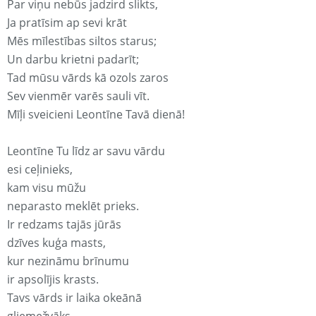
Par viņu nebūs jadzird slikts,
Ja pratīsim ap sevi krāt
Mēs mīlestības siltos starus;
Un darbu krietni padarīt;
Tad mūsu vārds kā ozols zaros
Sev vienmēr varēs sauli vīt.
Mīļi sveicieni Leontīne Tavā dienā!
Leontīne Tu līdz ar savu vārdu
esi ceļinieks,
kam visu mūžu
neparasto meklēt prieks.
Ir redzams tajās jūrās
dzīves kuģa masts,
kur nezināmu brīnumu
ir apsolījis krasts.
Tavs vārds ir laika okeānā