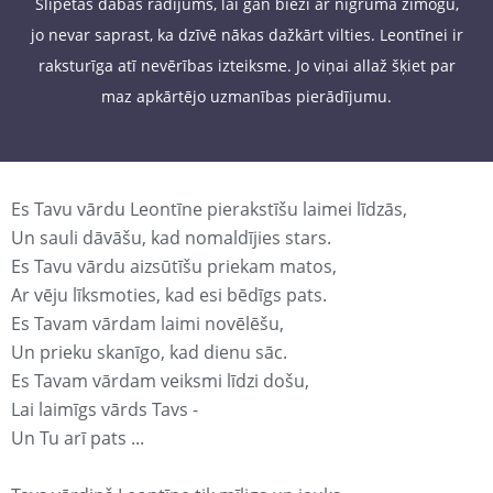
Slīpētas dabas radījums, lai gan bieži ar nīgruma zīmogu,
jo nevar saprast, ka dzīvē nākas dažkārt vilties. Leontīnei ir
raksturīga atī nevērības izteiksme. Jo viņai allaž šķiet par
maz apkārtējo uzmanības pierādījumu.
Es Tavu vārdu Leontīne pierakstīšu laimei līdzās,
Un sauli dāvāšu, kad nomaldījies stars.
Es Tavu vārdu aizsūtīšu priekam matos,
Ar vēju līksmoties, kad esi bēdīgs pats.
Es Tavam vārdam laimi novēlēšu,
Un prieku skanīgo, kad dienu sāc.
Es Tavam vārdam veiksmi līdzi došu,
Lai laimīgs vārds Tavs -
Un Tu arī pats ...