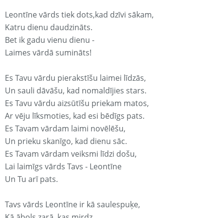
Leontīne vārds tiek dots,kad dzīvi sākam,
Katru dienu daudzināts.
Bet ik gadu vienu dienu -
Laimes vārdā sumināts!
Es Tavu vārdu pierakstīšu laimei līdzās,
Un sauli dāvāšu, kad nomaldījies stars.
Es Tavu vārdu aizsūtīšu priekam matos,
Ar vēju līksmoties, kad esi bēdīgs pats.
Es Tavam vārdam laimi novēlēšu,
Un prieku skanīgo, kad dienu sāc.
Es Tavam vārdam veiksmi līdzi došu,
Lai laimīgs vārds Tavs - Leontīne
Un Tu arī pats.
Tavs vārds Leontīne ir kā saulespuķe,
Kā ābols zarā, kas mirdz.