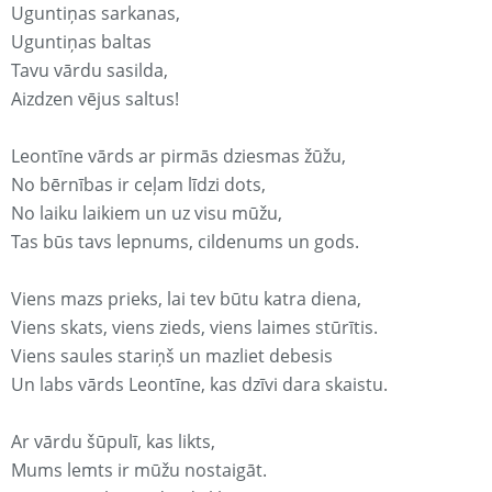
Uguntiņas sarkanas,
Uguntiņas baltas
Tavu vārdu sasilda,
Aizdzen vējus saltus!
Leontīne vārds ar pirmās dziesmas žūžu,
No bērnības ir ceļam līdzi dots,
No laiku laikiem un uz visu mūžu,
Tas būs tavs lepnums, cildenums un gods.
Viens mazs prieks, lai tev būtu katra diena,
Viens skats, viens zieds, viens laimes stūrītis.
Viens saules stariņš un mazliet debesis
Un labs vārds Leontīne, kas dzīvi dara skaistu.
Ar vārdu šūpulī, kas likts,
Mums lemts ir mūžu nostaigāt.