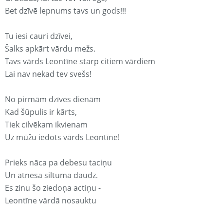
Bet dzīvē lepnums tavs un gods!!!
Tu iesi cauri dzīvei,
Šalks apkārt vārdu mežs.
Tavs vārds Leontīne starp citiem vārdiem
Lai nav nekad tev svešs!
No pirmām dzīves dienām
Kad šūpulis ir kārts,
Tiek cilvēkam ikvienam
Uz mūžu iedots vārds Leontīne!
Prieks nāca pa debesu taciņu
Un atnesa siltuma daudz.
Es zinu šo ziedoņa actiņu -
Leontīne vārdā nosauktu