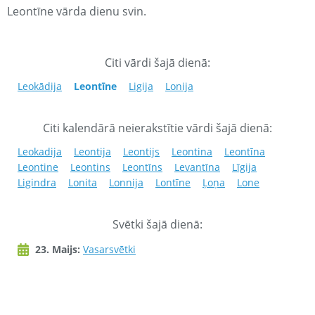
Leontīne vārda dienu svin.
Citi vārdi šajā dienā:
Leokādija
Leontīne
Ligija
Lonija
Citi kalendārā neierakstītie vārdi šajā dienā:
Leokadija
Leontija
Leontijs
Leontina
Leontīna
Leontine
Leontins
Leontīns
Levantīna
Līgija
Ligindra
Lonita
Lonnija
Lontīne
Ļoņa
Lone
Svētki šajā dienā:
23. Maijs:
Vasarsvētki