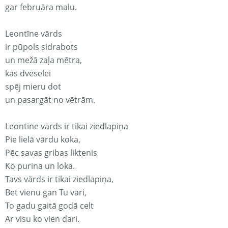
gar februāra malu.
Leontīne vārds
ir pūpols sidrabots
un mežā zaļa mētra,
kas dvēselei
spēj mieru dot
un pasargāt no vētrām.
Leontīne vārds ir tikai ziedlapiņa
Pie lielā vārdu koka,
Pēc savas gribas liktenis
Ko purina un loka.
Tavs vārds ir tikai ziedlapiņa,
Bet vienu gan Tu vari,
To gadu gaitā godā celt
Ar visu ko vien dari.