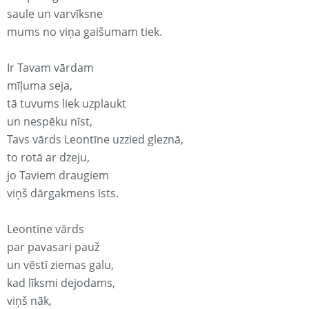
saule un varvīksne
mums no viņa gaišumam tiek.
Ir Tavam vārdam
mīļuma seja,
tā tuvums liek uzplaukt
un nespēku nīst,
Tavs vārds Leontīne uzzied gleznā,
to rotā ar dzeju,
jo Taviem draugiem
viņš dārgakmens īsts.
Leontīne vārds
par pavasari pauž
un vēstī ziemas galu,
kad līksmi dejodams,
viņš nāk,