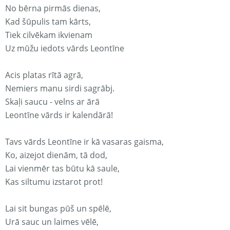
No bērna pirmās dienas,
Kad šūpulis tam kārts,
Tiek cilvēkam ikvienam
Uz mūžu iedots vārds Leontīne
Acis platas rītā agrā,
Nemiers manu sirdi sagrābj.
Skaļi saucu - velns ar ārā
Leontīne vārds ir kalendārā!
Tavs vārds Leontīne ir kā vasaras gaisma,
Ko, aizejot dienām, tā dod,
Lai vienmēr tas būtu kā saule,
Kas siltumu izstarot prot!
Lai sit bungas pūš un spēlē,
Urā sauc un laimes vēlē,