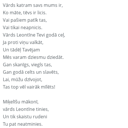
Vārds katram savs mums ir,
Ko māte, tēvs ir licis.
Vai pašiem patīk tas,
Vai tikai neapnicis.
Vārds Leontīne Tevi godā ceļ,
Ja proti viņu valkāt,
Un tādēļ Tavējam
Mēs varam dziesmu dziedāt.
Gan skanīgs, viegls tas,
Gan godā celts un slavēts,
Lai, mūžu dzīvojot,
Tas top vēl vairāk mīlēts!
Miķelīšu mākonī,
vārds Leontīne tinies,
Un tik skaistu rudeni
Tu pat neatminies.