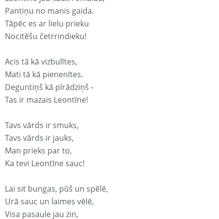
Pantiņu no manis gaida.
Tāpēc es ar lielu prieku
Nocitēšu četrrindieku!
Acis tā kā vizbulītes,
Mati tā kā pienenītes.
Deguntiņš kā pīrādziņš -
Tas ir mazais Leontīne!
Tavs vārds ir smuks,
Tavs vārds ir jauks,
Man prieks par to,
Ka tevi Leontīne sauc!
Lai sit bungas, pūš un spēlē,
Urā sauc un laimes vēlē,
Visa pasaule jau zin,