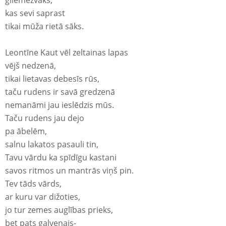
gliemežvāks,
kas sevi saprast
tikai mūža rietā sāks.
Leontīne Kaut vēl zeltainas lapas
vējš nedzenā,
tikai lietavas debesīs rūs,
taču rudens ir savā gredzenā
nemanāmi jau ieslēdzis mūs.
Taču rudens jau dejo
pa ābelēm,
salnu lakatos pasauli tin,
Tavu vārdu ka spīdīgu kastani
savos ritmos un mantrās viņš pin.
Tev tāds vārds,
ar kuru var dižoties,
jo tur zemes auglības prieks,
bet pats galvenais-