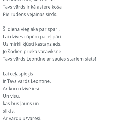
Tavs vārds ir kā astere koša
Pie rudens vējainās sirds.
Šī diena vieglāka par spāri,
Lai dzīves rūpēm paceļ pāri.
Uz mirkli kļūsti kastaņzieds,
Jo šodien prieka varavīksnē
Tavs vārds Leontīne ar saules stariem siets!
Lai ceļaspieķis
ir Tavs vārds Leontīne,
Ar kuru dzīvē iesi.
Un visu,
kas būs ļauns un
slikts,
Ar vārdu uzvarēsi.