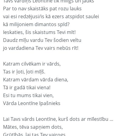
Tavs vārdiņš Leontīne tik mīligs un jauks
Par to nav skaistāks pat rozu lauks
vai esi redzējusi/is kā ezers atspidot saulei
kā milijoniem dimantos spīd?
Ieskaties, šis skaistums Tevi mīt!
Daudz mīļu vardu Tev šodien veltu
jo vardadiena Tev vairs nebūs rīt!
Katram cilvēkam ir vārds,
Tas ir ļoti, ļoti mīļš.
Katram vārdam vārda diena,
Tā ir gadā tikai viena!
Esi tu mums tikai vien,
Vārda Leontīne īpašnieks
Lai Tavs vārds Leontīne, kurš dots ar mīlestību ...
Mātes, tēva sapņiem dots,
Grūtībās, lai tas Tev vairogs,