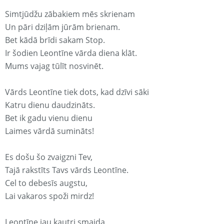
Simtjūdžu zābakiem mēs skrienam
Un pāri dziļām jūrām brienam.
Bet kādā brīdi sakam Stop.
Ir šodien Leontīne vārda diena klāt.
Mums vajag tūlīt nosvinēt.
Vārds Leontīne tiek dots, kad dzīvi sāki
Katru dienu daudzināts.
Bet ik gadu vienu dienu
Laimes vārdā sumināts!
Es došu šo zvaigzni Tev,
Tajā rakstīts Tavs vārds Leontīne.
Cel to debesīs augstu,
Lai vakaros spoži mirdz!
Leontīne jau kautri smaida,