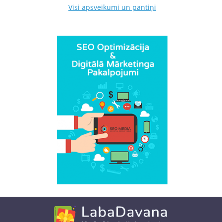
Visi apsveikumi un pantiņi