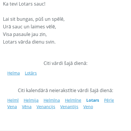
Ka tevi Lotars sauc!
Lai sit bungas, pūš un spēlē,
Urā sauc un laimes vēlē,
Visa pasaule jau zin,
Lotars vārda dienu svin.
Citi vārdi šajā dienā:
Helma
Lotārs
Citi kalendārā neierakstītie vārdi šajā dienā:
Helmī
Helmija
Helmīna
Helmīne
Lotars
Pērle
Vena
Vēna
Venancijs
Venantijs
Veno