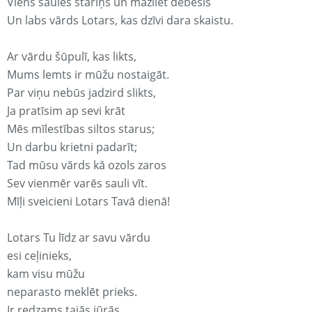
Viens saules stariņš un mazliet debesis
Un labs vārds Lotars, kas dzīvi dara skaistu.
Ar vārdu šūpulī, kas likts,
Mums lemts ir mūžu nostaigāt.
Par viņu nebūs jadzird slikts,
Ja pratīsim ap sevi krāt
Mēs mīlestības siltos starus;
Un darbu krietni padarīt;
Tad mūsu vārds kā ozols zaros
Sev vienmēr varēs sauli vīt.
Mīļi sveicieni Lotars Tavā dienā!
Lotars Tu līdz ar savu vārdu
esi ceļinieks,
kam visu mūžu
neparasto meklēt prieks.
Ir redzams tajās jūrās