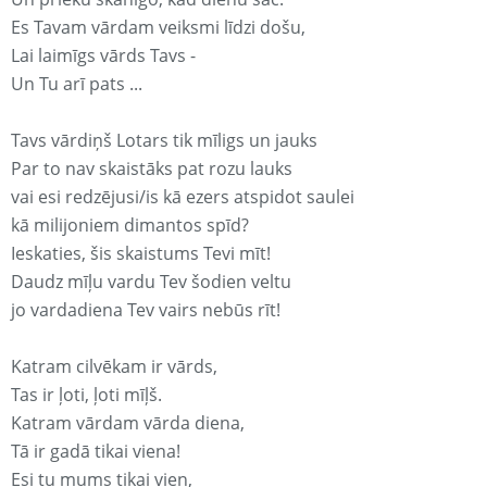
Es Tavam vārdam veiksmi līdzi došu,
Lai laimīgs vārds Tavs -
Un Tu arī pats ...
Tavs vārdiņš Lotars tik mīligs un jauks
Par to nav skaistāks pat rozu lauks
vai esi redzējusi/is kā ezers atspidot saulei
kā milijoniem dimantos spīd?
Ieskaties, šis skaistums Tevi mīt!
Daudz mīļu vardu Tev šodien veltu
jo vardadiena Tev vairs nebūs rīt!
Katram cilvēkam ir vārds,
Tas ir ļoti, ļoti mīļš.
Katram vārdam vārda diena,
Tā ir gadā tikai viena!
Esi tu mums tikai vien,