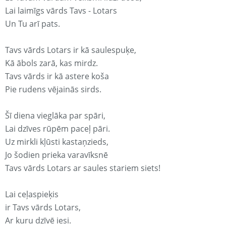
Lai laimīgs vārds Tavs - Lotars
Un Tu arī pats.
Tavs vārds Lotars ir kā saulespuķe,
Kā ābols zarā, kas mirdz.
Tavs vārds ir kā astere koša
Pie rudens vējainās sirds.
Šī diena vieglāka par spāri,
Lai dzīves rūpēm paceļ pāri.
Uz mirkli kļūsti kastaņzieds,
Jo šodien prieka varavīksnē
Tavs vārds Lotars ar saules stariem siets!
Lai ceļaspieķis
ir Tavs vārds Lotars,
Ar kuru dzīvē iesi.