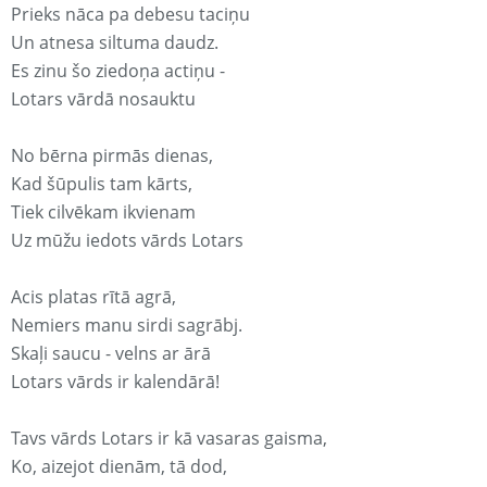
Prieks nāca pa debesu taciņu
Un atnesa siltuma daudz.
Es zinu šo ziedoņa actiņu -
Lotars vārdā nosauktu
No bērna pirmās dienas,
Kad šūpulis tam kārts,
Tiek cilvēkam ikvienam
Uz mūžu iedots vārds Lotars
Acis platas rītā agrā,
Nemiers manu sirdi sagrābj.
Skaļi saucu - velns ar ārā
Lotars vārds ir kalendārā!
Tavs vārds Lotars ir kā vasaras gaisma,
Ko, aizejot dienām, tā dod,