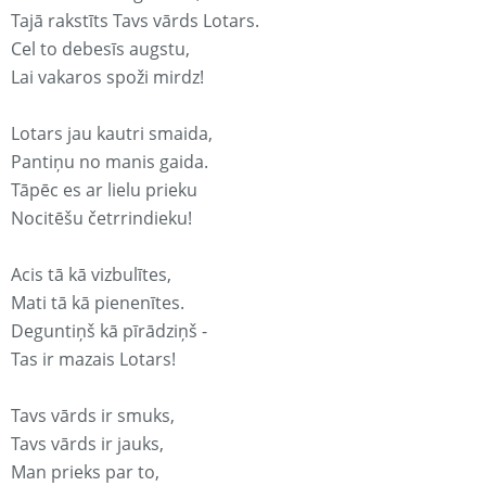
Tajā rakstīts Tavs vārds Lotars.
Cel to debesīs augstu,
Lai vakaros spoži mirdz!
Lotars jau kautri smaida,
Pantiņu no manis gaida.
Tāpēc es ar lielu prieku
Nocitēšu četrrindieku!
Acis tā kā vizbulītes,
Mati tā kā pienenītes.
Deguntiņš kā pīrādziņš -
Tas ir mazais Lotars!
Tavs vārds ir smuks,
Tavs vārds ir jauks,
Man prieks par to,