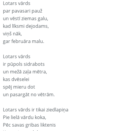
Lotars vārds
par pavasari pauž
un vēstī ziemas galu,
kad līksmi dejodams,
viņš nāk,
gar februāra malu.
Lotars vārds
ir pūpols sidrabots
un mežā zaļa mētra,
kas dvēselei
spēj mieru dot
un pasargāt no vētrām.
Lotars vārds ir tikai ziedlapiņa
Pie lielā vārdu koka,
Pēc savas gribas liktenis