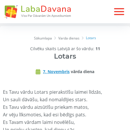
Lotars
Sākumlapa
Varda dienas
Cilvēku skaits Latvijā ar šo vārdu:
11
Lotars
7. Novembris
vārda diena
Es Tavu vārdu Lotars pierakstīšu laimei līdzās,
Un sauli dāvāšu, kad nomaldījies stars.
Es Tavu vārdu aizsūtīšu priekam matos,
Ar vēju līksmoties, kad esi bēdīgs pats.
Es Tavam vārdam laimi novēlēšu,
Un prieku skanīgo, kad dienu sāc.