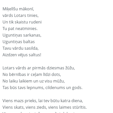
Miķelīšu mākonī,
vārds Lotars tinies,
Un tik skaistu rudeni
Tu pat neatminies.
Uguntiņas sarkanas,
Uguntiņas baltas
Tavu vārdu sasilda,
Aizdzen vējus saltus!
Lotars vārds ar pirmās dziesmas žūžu,
No bērnības ir ceļam līdzi dots,
No laiku laikiem un uz visu mūžu,
Tas būs tavs lepnums, cildenums un gods.
Viens mazs prieks, lai tev būtu katra diena,
Viens skats, viens zieds, viens laimes stūrītis.