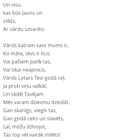
Un visu,
kas būs ļauns un
slikts,
Ar vārdu uzvarēsi.
Vārds katram savs mums ir,
Ko māte, tēvs ir licis.
Vai pašiem patīk tas,
Vai tikai neapnicis.
Vārds Lotars Tevi godā ceļ,
Ja proti viņu valkāt,
Un tādēļ Tavējam
Mēs varam dziesmu dziedāt.
Gan skanīgs, viegls tas,
Gan godā celts un slavēts,
Lai, mūžu dzīvojot,
Tas top vēl vairāk mīlēts!