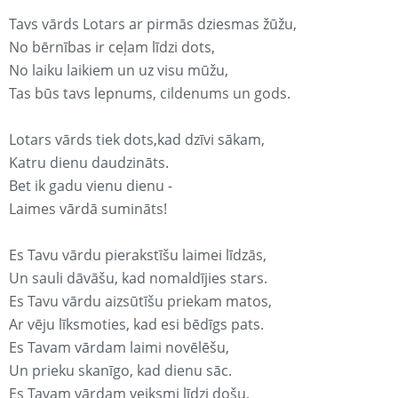
Tavs vārds Lotars ar pirmās dziesmas žūžu,
No bērnības ir ceļam līdzi dots,
No laiku laikiem un uz visu mūžu,
Tas būs tavs lepnums, cildenums un gods.
Lotars vārds tiek dots,kad dzīvi sākam,
Katru dienu daudzināts.
Bet ik gadu vienu dienu -
Laimes vārdā sumināts!
Es Tavu vārdu pierakstīšu laimei līdzās,
Un sauli dāvāšu, kad nomaldījies stars.
Es Tavu vārdu aizsūtīšu priekam matos,
Ar vēju līksmoties, kad esi bēdīgs pats.
Es Tavam vārdam laimi novēlēšu,
Un prieku skanīgo, kad dienu sāc.
Es Tavam vārdam veiksmi līdzi došu,