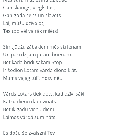
Gan skanīgs, viegls tas,
Gan godā celts un slavēts,
Lai, mūžu dzīvojot,
Tas top vēl vairāk mīlēts!
Simtjūdžu zābakiem mēs skrienam
Un pāri dziļām jūrām brienam.
Bet kādā brīdi sakam Stop.
Ir šodien Lotars vārda diena klāt.
Mums vajag tūlīt nosvinēt.
Vārds Lotars tiek dots, kad dzīvi sāki
Katru dienu daudzināts.
Bet ik gadu vienu dienu
Laimes vārdā sumināts!
Es došu šo zvaigzni Tev,