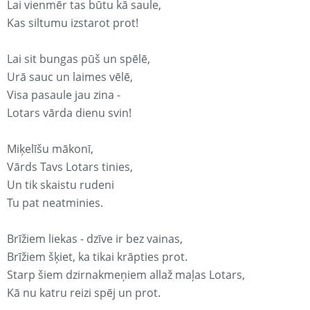
Lai vienmēr tas būtu kā saule,
Kas siltumu izstarot prot!
Lai sit bungas pūš un spēlē,
Urā sauc un laimes vēlē,
Visa pasaule jau zina -
Lotars vārda dienu svin!
Miķelīšu mākonī,
Vārds Tavs Lotars tinies,
Un tik skaistu rudeni
Tu pat neatminies.
Brīžiem liekas - dzīve ir bez vainas,
Brīžiem šķiet, ka tikai krāpties prot.
Starp šiem dzirnakmeņiem allaž maļas Lotars,
Kā nu katru reizi spēj un prot.