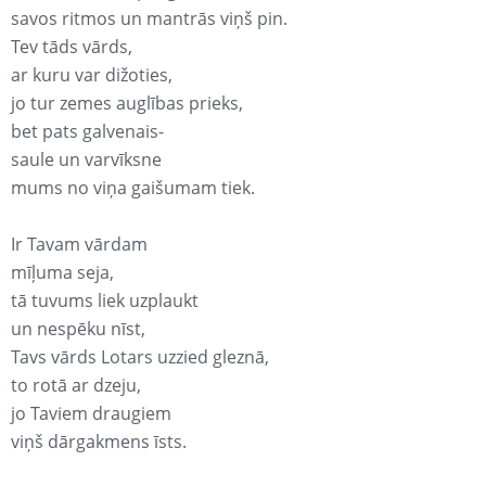
savos ritmos un mantrās viņš pin.
Tev tāds vārds,
ar kuru var dižoties,
jo tur zemes auglības prieks,
bet pats galvenais-
saule un varvīksne
mums no viņa gaišumam tiek.
Ir Tavam vārdam
mīļuma seja,
tā tuvums liek uzplaukt
un nespēku nīst,
Tavs vārds Lotars uzzied gleznā,
to rotā ar dzeju,
jo Taviem draugiem
viņš dārgakmens īsts.