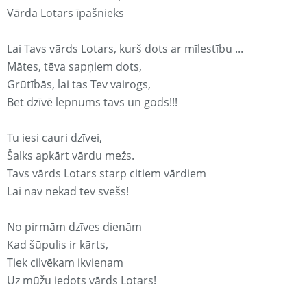
Vārda Lotars īpašnieks
Lai Tavs vārds Lotars, kurš dots ar mīlestību ...
Mātes, tēva sapņiem dots,
Grūtībās, lai tas Tev vairogs,
Bet dzīvē lepnums tavs un gods!!!
Tu iesi cauri dzīvei,
Šalks apkārt vārdu mežs.
Tavs vārds Lotars starp citiem vārdiem
Lai nav nekad tev svešs!
No pirmām dzīves dienām
Kad šūpulis ir kārts,
Tiek cilvēkam ikvienam
Uz mūžu iedots vārds Lotars!