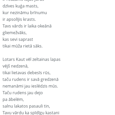
dzīves kuģa masts,
kur nezināmu brīnumu
ir apsolījis krasts.
Tavs vārds ir laika okeānā
gliemežvāks,
kas sevi saprast
tikai mūža rietā sāks.
Lotars Kaut vēl zeltainas lapas
vējš nedzenā,
tikai lietavas debesīs rūs,
taču rudens ir savā gredzenā
nemanāmi jau ieslēdzis mūs.
Taču rudens jau dejo
pa ābelēm,
salnu lakatos pasauli tin,
Tavu vārdu ka spīdīgu kastani