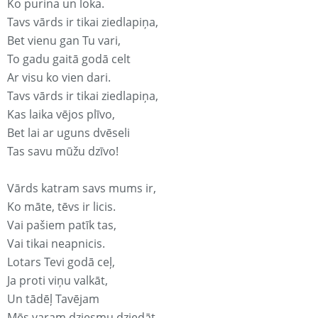
Ko purina un loka.
Tavs vārds ir tikai ziedlapiņa,
Bet vienu gan Tu vari,
To gadu gaitā godā celt
Ar visu ko vien dari.
Tavs vārds ir tikai ziedlapiņa,
Kas laika vējos plīvo,
Bet lai ar uguns dvēseli
Tas savu mūžu dzīvo!
Vārds katram savs mums ir,
Ko māte, tēvs ir licis.
Vai pašiem patīk tas,
Vai tikai neapnicis.
Lotars Tevi godā ceļ,
Ja proti viņu valkāt,
Un tādēļ Tavējam
Mēs varam dziesmu dziedāt.