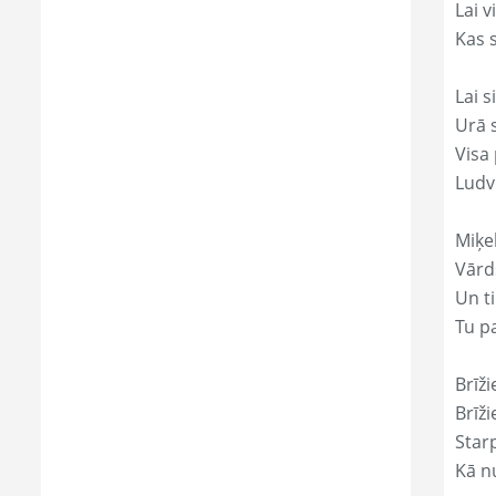
Lai 
Kas s
Lai s
Urā 
Visa 
Ludv
Miķe
Vārds
Un ti
Tu p
Brīži
Brīži
Star
Kā nu