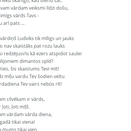
rieku skanīgo, kad dienu sāc.
avam vārdam veiksmi līdzi došu,
aimīgs vārds Tavs -
 arī pats ...
vārdiņš Ludviks tik mīligs un jauks
o nav skaistāks pat rozu lauks
si redzējusi/is kā ezers atspidot saulei
ilijoniem dimantos spīd?
ties, šis skaistums Tevi mīt!
z mīļu vardu Tev šodien veltu
rdadiena Tev vairs nebūs rīt!
am cilvēkam ir vārds,
 ļoti, ļoti mīļš.
am vārdam vārda diena,
 gadā tikai viena!
u mums tikai vien,