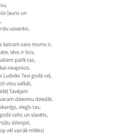
isu,
būs ļauns un
,
ārdu uzvarēsi.
s katram savs mums ir,
te, tēvs ir licis.
ašiem patīk tas,
ikai neapnicis.
s Ludviks Tevi godā ceļ,
oti viņu valkāt,
ādēļ Tavējam
varam dziesmu dziedāt.
kanīgs, viegls tas,
godā celts un slavēts,
mūžu dzīvojot,
op vēl vairāk mīlēts!