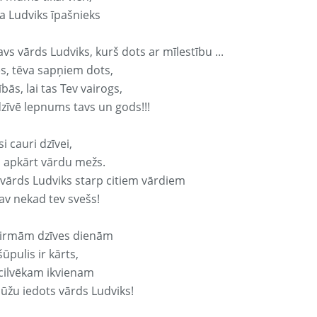
a Ludviks īpašnieks
avs vārds Ludviks, kurš dots ar mīlestību ...
s, tēva sapņiem dots,
bās, lai tas Tev vairogs,
dzīvē lepnums tavs un gods!!!
si cauri dzīvei,
s apkārt vārdu mežs.
 vārds Ludviks starp citiem vārdiem
nav nekad tev svešs!
irmām dzīves dienām
ūpulis ir kārts,
 cilvēkam ikvienam
ūžu iedots vārds Ludviks!