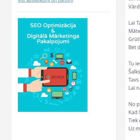
Visi apsveikumi un pantiņi
Vārd
Lai T
Māte
Grūtī
Bet 
Tu ie
Šalk
Tavs
Lai 
No p
Kad š
Tiek
Uz m