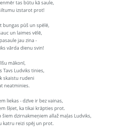
vienmēr tas būtu kā saule,
iltumu izstarot prot!
it bungas pūš un spēlē,
sauc un laimes vēlē,
pasaule jau zina -
iks vārda dienu svin!
līšu mākonī,
 Tavs Ludviks tinies,
k skaistu rudeni
at neatminies.
em liekas - dzīve ir bez vainas,
em šķiet, ka tikai krāpties prot.
p šiem dzirnakmeņiem allaž maļas Ludviks,
 katru reizi spēj un prot.