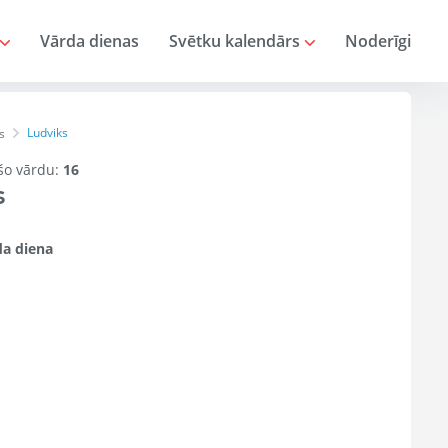
Vārda dienas
Svētku kalendārs
Noderīgi
Ludviks
s
 šo vārdu:
16
s
a diena