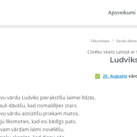
Apsveikumi
Sākumlapa
Varda diena
Cilvēku skaits Latvijā ar
Ludvik
25. Augusts
vārd
vu vārdu Ludviks pierakstīšu laimei līdzās,
auli dāvāšu, kad nomaldījies stars.
avu vārdu aizsūtīšu priekam matos,
ju līksmoties, kad esi bēdīgs pats.
avam vārdam laimi novēlēšu,