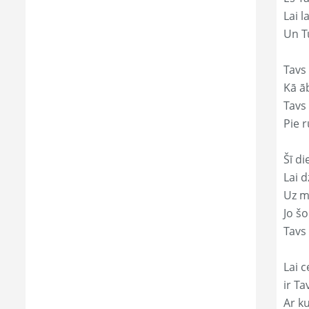
Lai l
Un Tu
Tavs
Kā āb
Tavs 
Pie r
Šī di
Lai 
Uz mi
Jo š
Tavs 
Lai c
ir Ta
Ar ku