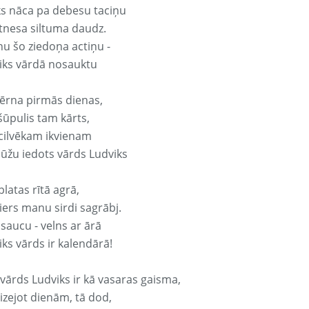
ks nāca pa debesu taciņu
tnesa siltuma daudz.
nu šo ziedoņa actiņu -
iks vārdā nosauktu
ērna pirmās dienas,
šūpulis tam kārts,
 cilvēkam ikvienam
ūžu iedots vārds Ludviks
platas rītā agrā,
ers manu sirdi sagrābj.
 saucu - velns ar ārā
iks vārds ir kalendārā!
 vārds Ludviks ir kā vasaras gaisma,
izejot dienām, tā dod,