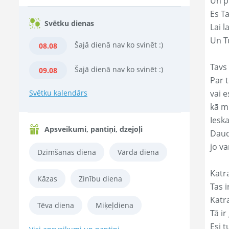
Un p
Es T
Svētku dienas
Lai l
Un Tu
Šajā dienā nav ko svinēt :)
08.08
Tavs 
Šajā dienā nav ko svinēt :)
09.08
Par t
Svētku kalendārs
vai e
kā m
Ieska
Apsveikumi, pantiņi, dzejoļi
Daud
jo va
Dzimšanas diena
Vārda diena
Katr
Kāzas
Zinību diena
Tas ir
Katr
Tēva diena
Miķeļdiena
Tā ir
Esi t