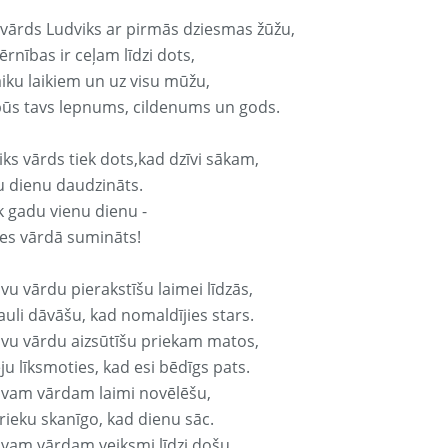
 vārds Ludviks ar pirmās dziesmas žūžu,
rnības ir ceļam līdzi dots,
aiku laikiem un uz visu mūžu,
būs tavs lepnums, cildenums un gods.
ks vārds tiek dots,kad dzīvi sākam,
u dienu daudzināts.
k gadu vienu dienu -
es vārdā sumināts!
vu vārdu pierakstīšu laimei līdzās,
auli dāvāšu, kad nomaldījies stars.
avu vārdu aizsūtīšu priekam matos,
ju līksmoties, kad esi bēdīgs pats.
avam vārdam laimi novēlēšu,
rieku skanīgo, kad dienu sāc.
avam vārdam veiksmi līdzi došu,