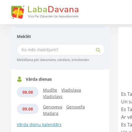
Meklēt
Meklēšana pēc datumiem, vārdiem, brīvdienām
Vārda dienas
Mudīte
Vladislava
08.08
Es Ta
Vladislavs
Un s
Genoveva
Genovefa
09.08
Es T
Madara
Ar vē
Es T
Vārda dienu kalendārs