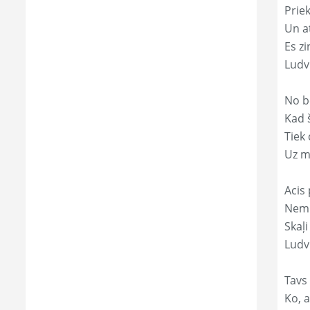
Prie
Un a
Es zi
Ludv
No b
Kad 
Tiek
Uz m
Acis 
Nemi
Skaļi
Ludv
Tavs
Ko, a