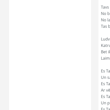
Tavs
No bē
No l
Tas 
Ludvi
Katr
Bet i
Laim
Es Ta
Un s
Es T
Ar vē
Es T
Un p
Es T