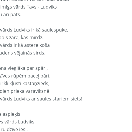
aimīgs vārds Tavs - Ludviks
 arī pats.
 vārds Ludviks ir kā saulespuķe,
ols zarā, kas mirdz.
vārds ir kā astere koša
udens vējainās sirds.
ena vieglāka par spāri,
dzīves rūpēm paceļ pāri.
rkli kļūsti kastaņzieds,
odien prieka varavīksnē
vārds Ludviks ar saules stariem siets!
eļaspieķis
vs vārds Ludviks,
ru dzīvē iesi.