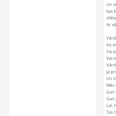
Un v
kas 
slikts
Ar v
Vārd
Ko mā
Vai p
Vai t
Vārd
Ja pr
Un t
Mēs 
Gan s
Gan 
Lai, 
Tas t