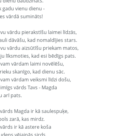
u dienu daudzināts.
k gadu vienu dienu -
es vārdā sumināts!
vu vārdu pierakstīšu laimei līdzās,
auli dāvāšu, kad nomaldījies stars.
avu vārdu aizsūtīšu priekam matos,
ju līksmoties, kad esi bēdīgs pats.
avam vārdam laimi novēlēšu,
rieku skanīgo, kad dienu sāc.
avam vārdam veiksmi līdzi došu,
laimīgs vārds Tavs - Magda
 arī pats.
 vārds Magda ir kā saulespuķe,
ols zarā, kas mirdz.
vārds ir kā astere koša
udens vējainās sirds.