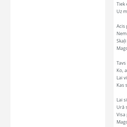
Tiek
Uz m
Acis 
Nemi
Skaļi
Magd
Tavs
Ko, a
Lai 
Kas s
Lai s
Urā 
Visa 
Magd