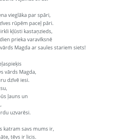
ena vieglāka par spāri,
dzīves rūpēm paceļ pāri.
rkli kļūsti kastaņzieds,
odien prieka varavīksnē
 vārds Magda ar saules stariem siets!
eļaspieķis
avs vārds Magda,
ru dzīvē iesi.
isu,
būs ļauns un
,
ārdu uzvarēsi.
s katram savs mums ir,
te, tēvs ir licis.