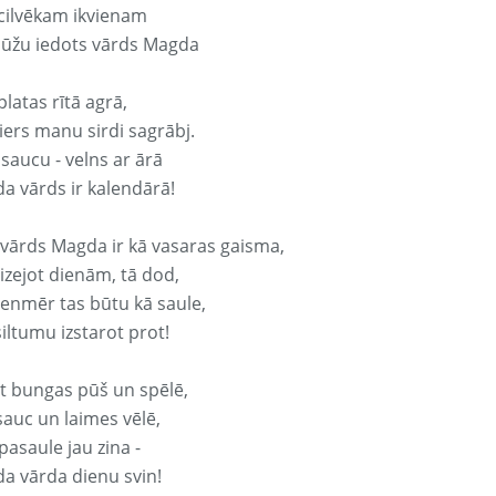
 cilvēkam ikvienam
ūžu iedots vārds Magda
platas rītā agrā,
ers manu sirdi sagrābj.
 saucu - velns ar ārā
a vārds ir kalendārā!
 vārds Magda ir kā vasaras gaisma,
izejot dienām, tā dod,
vienmēr tas būtu kā saule,
iltumu izstarot prot!
it bungas pūš un spēlē,
sauc un laimes vēlē,
pasaule jau zina -
a vārda dienu svin!