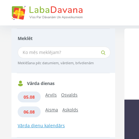
Meklēt
Meklēšana pēc datumiem, vārdiem, brīvdienām
Vārda dienas
Arvils
Osvalds
05.08
Aisma
Askolds
06.08
Vārda dienu kalendārs