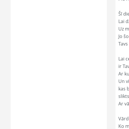
Šī di
Lai 
Uz mi
Jo š
Tavs
Lai c
ir T
Ar ku
Un v
kas 
slikts
Ar v
Vārd
Ko mā