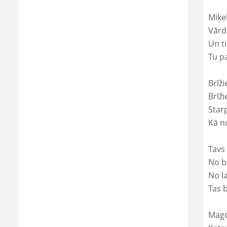
Miķe
Vārd
Un ti
Tu p
Brīži
Brīži
Star
Kā nu
Tavs
No bē
No l
Tas 
Magd