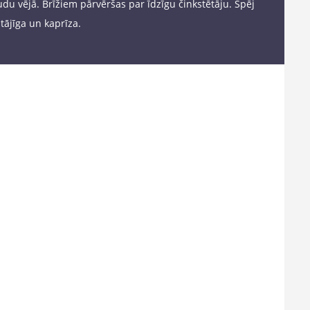
udu vējā. Brīžiem pārvēršas par īdzīgu činkstētāju. Spēj
stājīga un kaprīza.