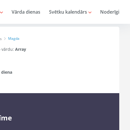
Vārda dienas
Svētku kalendārs
Noderīgi
Magda
s
šo vārdu:
Array
a
 diena
īme