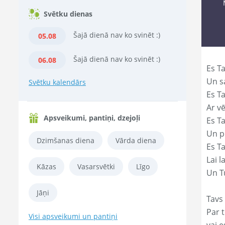
Svētku dienas
Šajā dienā nav ko svinēt :)
05.08
Šajā dienā nav ko svinēt :)
06.08
Es T
Un s
Svētku kalendārs
Es T
Ar vē
Apsveikumi, pantiņi, dzejoļi
Es T
Un p
Dzimšanas diena
Vārda diena
Es T
Lai l
Kāzas
Vasarsvētki
Līgo
Un Tu
Jāņi
Tavs
Par t
Visi apsveikumi un pantiņi