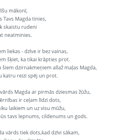
līšu mākonī,
s Tavs Magda tinies,
k skaistu rudeni
at neatminies.
em liekas - dzīve ir bez vainas,
em šķiet, ka tikai krāpties prot.
p šiem dzirnakmeņiem allaž maļas Magda,
 katru reizi spēj un prot.
 vārds Magda ar pirmās dziesmas žūžu,
rnības ir ceļam līdzi dots,
aiku laikiem un uz visu mūžu,
būs tavs lepnums, cildenums un gods.
a vārds tiek dots,kad dzīvi sākam,