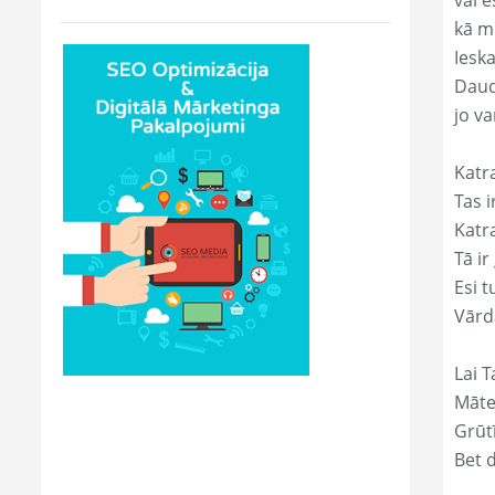
vai e
kā m
Ieska
Daud
jo va
Katr
Tas ir
Katr
Tā ir
Esi t
Vārd
Lai T
Māte
Grūtī
Bet 