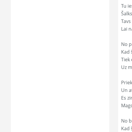
Tu ie
Šalk
Tavs
Lai 
No p
Kad š
Tiek
Uz m
Prie
Un a
Es zi
Magd
No b
Kad 