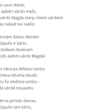
si cauri dzīvei,
s apkārt vārdu mežs.
 vārds Magda starp citiem vārdiem
nav nekad tev svešs!
irmām dzīves dienām
ūpulis ir kārts,
 cilvēkam ikvienam
ūžu iedots vārds Magda!
ks nāca pa debesu taciņu
tnesa siltuma daudz.
nu šo ziedoņa actiņu -
a vārdā nosauktu
ērna pirmās dienas,
šūpulis tam kārts,