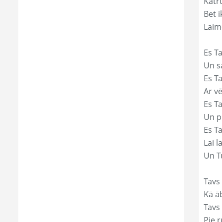
Katr
Bet i
Laim
Es Ta
Un s
Es T
Ar vē
Es T
Un p
Es T
Lai 
Un Tu
Tavs
Kā āb
Tavs 
Pie r