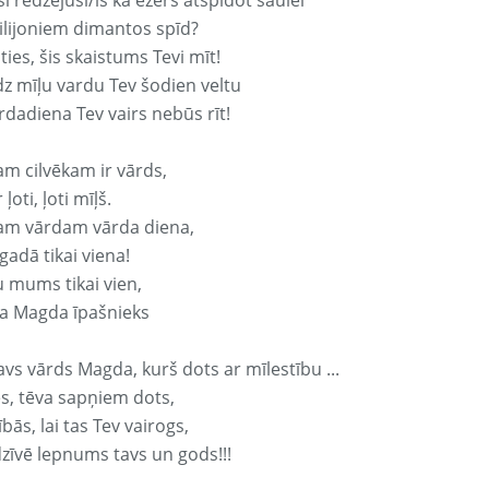
si redzējusi/is kā ezers atspidot saulei
ilijoniem dimantos spīd?
ties, šis skaistums Tevi mīt!
z mīļu vardu Tev šodien veltu
rdadiena Tev vairs nebūs rīt!
am cilvēkam ir vārds,
 ļoti, ļoti mīļš.
am vārdam vārda diena,
 gadā tikai viena!
u mums tikai vien,
a Magda īpašnieks
avs vārds Magda, kurš dots ar mīlestību ...
s, tēva sapņiem dots,
bās, lai tas Tev vairogs,
dzīvē lepnums tavs un gods!!!