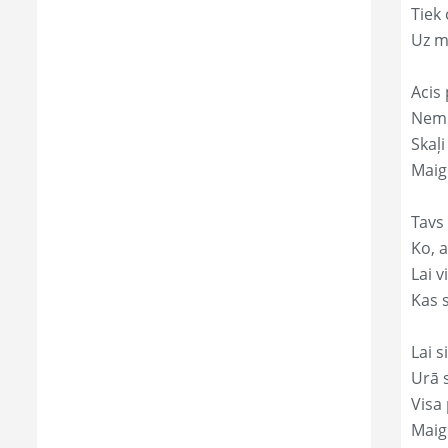
Tiek
Uz m
Acis 
Nemi
Skaļi
Maig
Tavs
Ko, a
Lai 
Kas s
Lai s
Urā 
Visa 
Maig