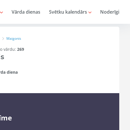
Vārda dienas
Svētku kalendārs
Noderīgi
Maigonis
 šo vārdu:
269
s
da diena
īme