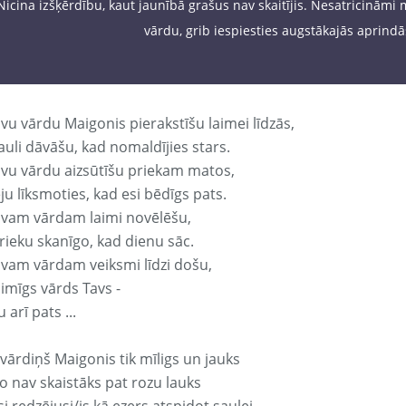
Nicina izšķērdību, kaut jaunībā grašus nav skaitījis. Nesatricināmi 
vārdu, grib iespiesties augstākajās aprindās
vu vārdu Maigonis pierakstīšu laimei līdzās,
auli dāvāšu, kad nomaldījies stars.
avu vārdu aizsūtīšu priekam matos,
ju līksmoties, kad esi bēdīgs pats.
avam vārdam laimi novēlēšu,
rieku skanīgo, kad dienu sāc.
avam vārdam veiksmi līdzi došu,
aimīgs vārds Tavs -
 arī pats ...
vārdiņš Maigonis tik mīligs un jauks
o nav skaistāks pat rozu lauks