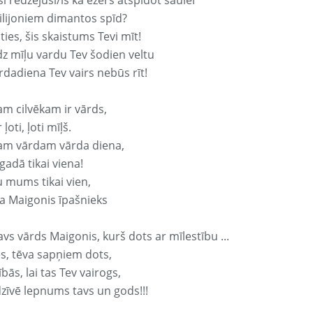
si redzējusi/is kā ezers atspidot saulei
ilijoniem dimantos spīd?
ties, šis skaistums Tevi mīt!
z mīļu vardu Tev šodien veltu
rdadiena Tev vairs nebūs rīt!
am cilvēkam ir vārds,
 ļoti, ļoti mīļš.
am vārdam vārda diena,
 gadā tikai viena!
u mums tikai vien,
a Maigonis īpašnieks
avs vārds Maigonis, kurš dots ar mīlestību ...
s, tēva sapņiem dots,
bās, lai tas Tev vairogs,
dzīvē lepnums tavs un gods!!!