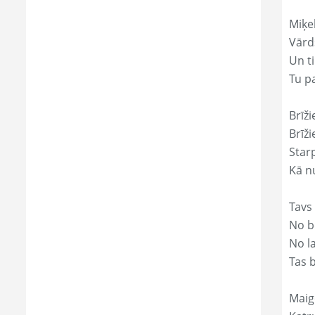
Miķe
Vārd
Un ti
Tu p
Brīži
Brīži
Star
Kā nu
Tavs
No bē
No l
Tas 
Maig