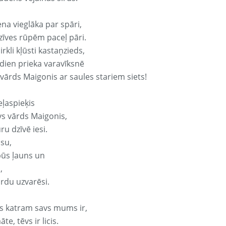
ena vieglāka par spāri,
dzīves rūpēm paceļ pāri.
rkli kļūsti kastaņzieds,
odien prieka varavīksnē
 vārds Maigonis ar saules stariem siets!
eļaspieķis
vs vārds Maigonis,
ru dzīvē iesi.
isu,
būs ļauns un
,
ārdu uzvarēsi.
s katram savs mums ir,
te, tēvs ir licis.