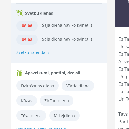
Svētku dienas
Šajā dienā nav ko svinēt :)
08.08
Es Ta
Šajā dienā nav ko svinēt :)
09.08
Un s
Svētku kalendārs
Es T
Ar vē
Es T
Apsveikumi, pantiņi, dzejoļi
Un p
Es T
Dzimšanas diena
Vārda diena
Lai l
Un Tu
Kāzas
Zinību diena
Tavs 
Tēva diena
Miķeļdiena
Par t