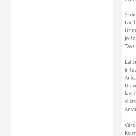
Šī di
Lai 
Uz mi
Jo š
Tavs
Lai c
ir Ta
Ar ku
Un v
kas 
slikts
Ar v
Vārd
Ko mā