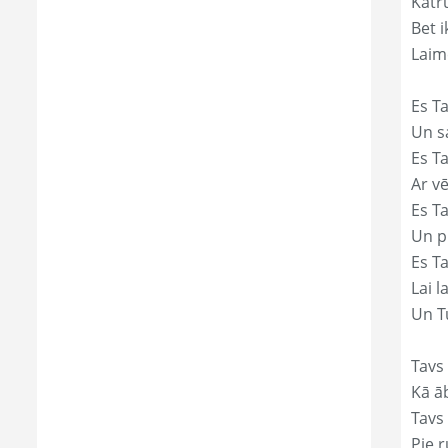
Katr
Bet i
Laim
Es Ta
Un s
Es T
Ar vē
Es T
Un p
Es T
Lai l
Un Tu
Tavs
Kā āb
Tavs 
Pie r