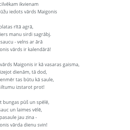
 cilvēkam ikvienam
ūžu iedots vārds Maigonis
platas rītā agrā,
ers manu sirdi sagrābj.
 saucu - velns ar ārā
onis vārds ir kalendārā!
 vārds Maigonis ir kā vasaras gaisma,
izejot dienām, tā dod,
vienmēr tas būtu kā saule,
iltumu izstarot prot!
it bungas pūš un spēlē,
sauc un laimes vēlē,
pasaule jau zina -
onis vārda dienu svin!