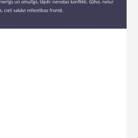
mierīgs un omulīgs, tāpēc nerodas konflikti. Gļēvs, netur
, cieš sakāvi mīlestības frontē.