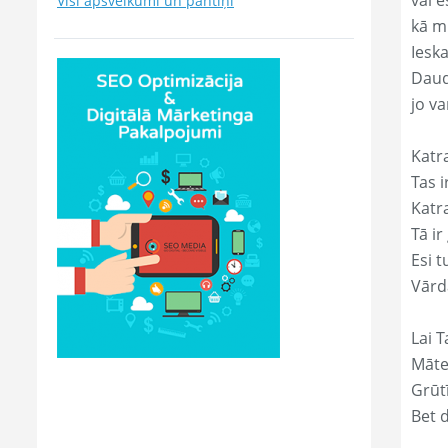
vai e
Visi apsveikumi un pantiņi
kā m
Ieska
Daud
jo va
Katr
Tas ir
Katr
Tā ir
Esi t
Vārd
Lai T
Māte
Grūtī
Bet 