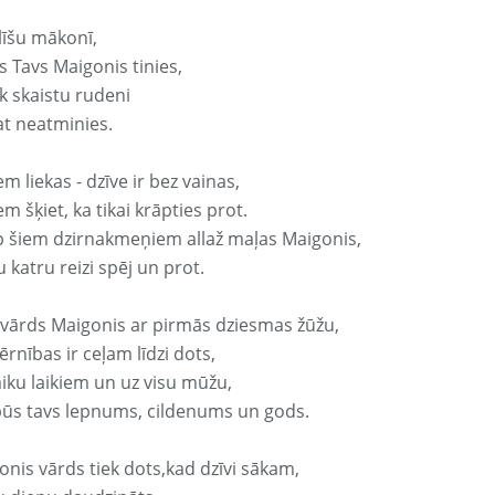
līšu mākonī,
s Tavs Maigonis tinies,
k skaistu rudeni
at neatminies.
em liekas - dzīve ir bez vainas,
em šķiet, ka tikai krāpties prot.
p šiem dzirnakmeņiem allaž maļas Maigonis,
 katru reizi spēj un prot.
 vārds Maigonis ar pirmās dziesmas žūžu,
rnības ir ceļam līdzi dots,
aiku laikiem un uz visu mūžu,
būs tavs lepnums, cildenums un gods.
onis vārds tiek dots,kad dzīvi sākam,