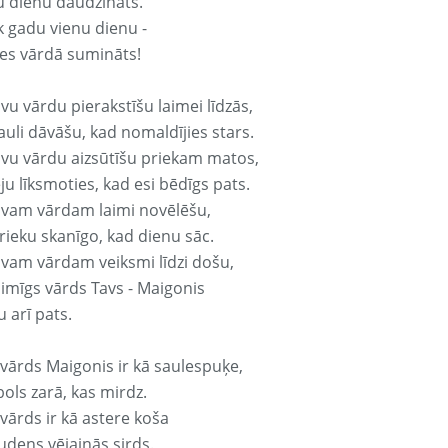
u dienu daudzināts.
k gadu vienu dienu -
es vārdā sumināts!
vu vārdu pierakstīšu laimei līdzās,
auli dāvāšu, kad nomaldījies stars.
avu vārdu aizsūtīšu priekam matos,
ju līksmoties, kad esi bēdīgs pats.
avam vārdam laimi novēlēšu,
rieku skanīgo, kad dienu sāc.
avam vārdam veiksmi līdzi došu,
aimīgs vārds Tavs - Maigonis
 arī pats.
 vārds Maigonis ir kā saulespuķe,
ols zarā, kas mirdz.
vārds ir kā astere koša
udens vējainās sirds.