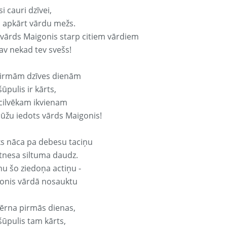
si cauri dzīvei,
s apkārt vārdu mežs.
 vārds Maigonis starp citiem vārdiem
nav nekad tev svešs!
irmām dzīves dienām
ūpulis ir kārts,
 cilvēkam ikvienam
ūžu iedots vārds Maigonis!
ks nāca pa debesu taciņu
tnesa siltuma daudz.
nu šo ziedoņa actiņu -
onis vārdā nosauktu
ērna pirmās dienas,
šūpulis tam kārts,