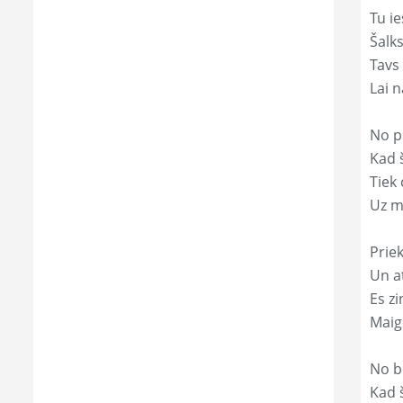
Tu ie
Šalk
Tavs
Lai 
No p
Kad š
Tiek
Uz m
Prie
Un a
Es zi
Maig
No b
Kad 