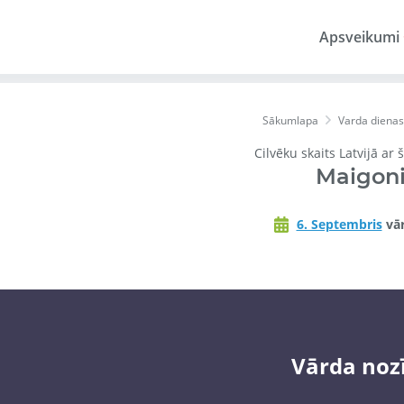
Apsveikumi
Sākumlapa
Varda dienas
Cilvēku skaits Latvijā ar
Maigoni
6. Septembris
vār
Vārda noz