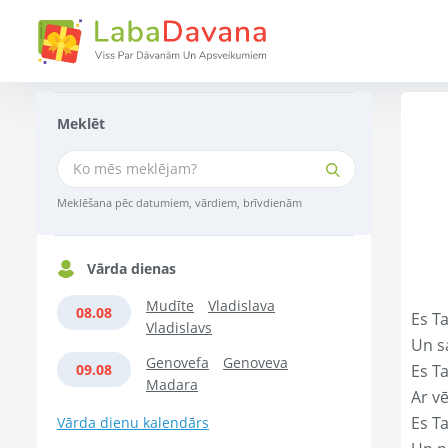
Meklēt
Meklēšana pēc datumiem, vārdiem, brīvdienām
Vārda dienas
Mudīte
Vladislava
08.08
Es T
Vladislavs
Un s
Genovefa
Genoveva
09.08
Es T
Madara
Ar vē
Es T
Vārda dienu kalendārs