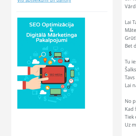
Visi apsveikumi un pantiņi
Vārd
Lai T
Māte
Grūtī
Bet 
Tu ie
Šalk
Tavs
Lai 
No p
Kad š
Tiek
Uz m