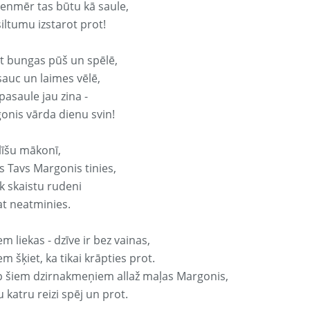
vienmēr tas būtu kā saule,
iltumu izstarot prot!
it bungas pūš un spēlē,
sauc un laimes vēlē,
pasaule jau zina -
onis vārda dienu svin!
līšu mākonī,
s Tavs Margonis tinies,
k skaistu rudeni
at neatminies.
em liekas - dzīve ir bez vainas,
em šķiet, ka tikai krāpties prot.
p šiem dzirnakmeņiem allaž maļas Margonis,
 katru reizi spēj un prot.