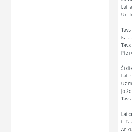
Lai 
Un Tu
Tavs
Kā āb
Tavs 
Pie r
Šī di
Lai 
Uz mi
Jo š
Tavs
Lai c
ir T
Ar ku