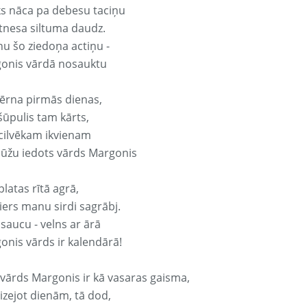
ks nāca pa debesu taciņu
tnesa siltuma daudz.
nu šo ziedoņa actiņu -
onis vārdā nosauktu
ērna pirmās dienas,
šūpulis tam kārts,
 cilvēkam ikvienam
ūžu iedots vārds Margonis
platas rītā agrā,
ers manu sirdi sagrābj.
 saucu - velns ar ārā
onis vārds ir kalendārā!
 vārds Margonis ir kā vasaras gaisma,
izejot dienām, tā dod,