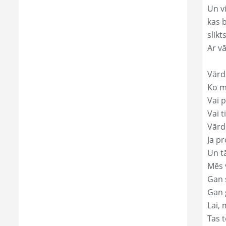
Un v
kas 
slikts
Ar v
Vārd
Ko mā
Vai p
Vai t
Vārd
Ja pr
Un t
Mēs 
Gan s
Gan 
Lai, 
Tas t