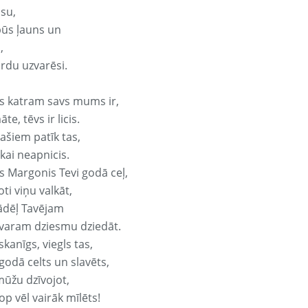
isu,
būs ļauns un
,
ārdu uzvarēsi.
s katram savs mums ir,
te, tēvs ir licis.
ašiem patīk tas,
ikai neapnicis.
s Margonis Tevi godā ceļ,
oti viņu valkāt,
ādēļ Tavējam
varam dziesmu dziedāt.
kanīgs, viegls tas,
godā celts un slavēts,
mūžu dzīvojot,
op vēl vairāk mīlēts!