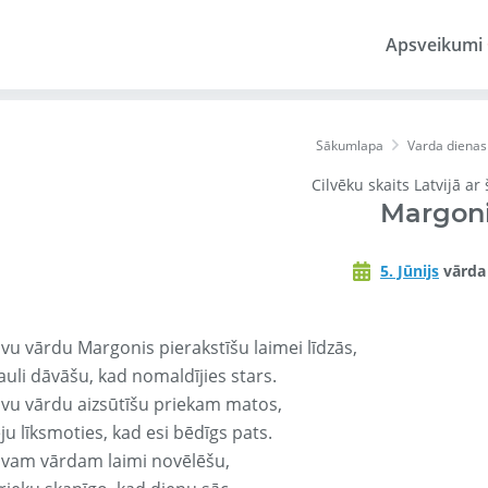
Apsveikumi
Sākumlapa
Varda dienas
Cilvēku skaits Latvijā ar
Margon
5. Jūnijs
vārda
avu vārdu Margonis pierakstīšu laimei līdzās,
auli dāvāšu, kad nomaldījies stars.
avu vārdu aizsūtīšu priekam matos,
ju līksmoties, kad esi bēdīgs pats.
avam vārdam laimi novēlēšu,