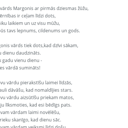
 vārds Margonis ar pirmās dziesmas žūžu,
rnības ir ceļam līdzi dots,
aiku laikiem un uz visu mūžu,
būs tavs lepnums, cildenums un gods.
onis vārds tiek dots,kad dzīvi sākam,
u dienu daudzināts.
k gadu vienu dienu -
es vārdā sumināts!
vu vārdu pierakstīšu laimei līdzās,
auli dāvāšu, kad nomaldījies stars.
avu vārdu aizsūtīšu priekam matos,
ju līksmoties, kad esi bēdīgs pats.
avam vārdam laimi novēlēšu,
rieku skanīgo, kad dienu sāc.
avam vārdam veiksmi līdzi došu,