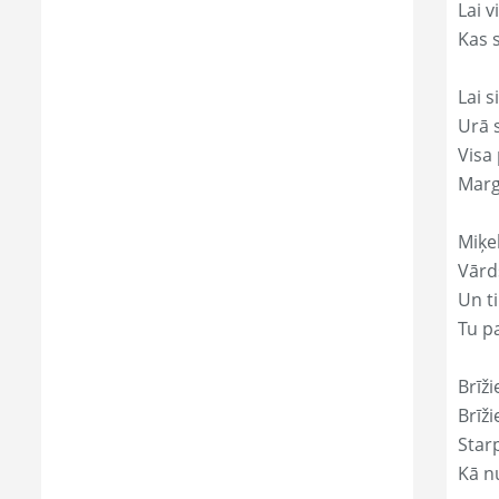
Lai 
Kas s
Lai s
Urā 
Visa 
Marg
Miķe
Vārd
Un ti
Tu p
Brīži
Brīži
Star
Kā nu