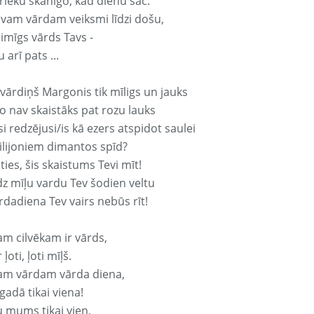
rieku skanīgo, kad dienu sāc.
avam vārdam veiksmi līdzi došu,
aimīgs vārds Tavs -
 arī pats ...
 vārdiņš Margonis tik mīligs un jauks
o nav skaistāks pat rozu lauks
si redzējusi/is kā ezers atspidot saulei
ilijoniem dimantos spīd?
ties, šis skaistums Tevi mīt!
z mīļu vardu Tev šodien veltu
rdadiena Tev vairs nebūs rīt!
am cilvēkam ir vārds,
 ļoti, ļoti mīļš.
am vārdam vārda diena,
 gadā tikai viena!
u mums tikai vien,