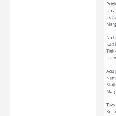
Prie
Un a
Es zi
Marg
No b
Kad 
Tiek
Uz m
Acis 
Nemi
Skaļi
Marg
Tavs
Ko, a