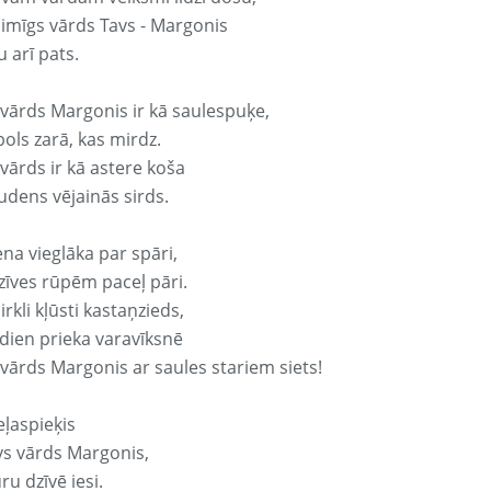
laimīgs vārds Tavs - Margonis
 arī pats.
 vārds Margonis ir kā saulespuķe,
ols zarā, kas mirdz.
vārds ir kā astere koša
udens vējainās sirds.
ena vieglāka par spāri,
dzīves rūpēm paceļ pāri.
rkli kļūsti kastaņzieds,
odien prieka varavīksnē
 vārds Margonis ar saules stariem siets!
eļaspieķis
avs vārds Margonis,
ru dzīvē iesi.