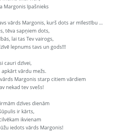
a Margonis īpašnieks
avs vārds Margonis, kurš dots ar mīlestību ...
s, tēva sapņiem dots,
bās, lai tas Tev vairogs,
dzīvē lepnums tavs un gods!!!
si cauri dzīvei,
s apkārt vārdu mežs.
 vārds Margonis starp citiem vārdiem
nav nekad tev svešs!
irmām dzīves dienām
ūpulis ir kārts,
 cilvēkam ikvienam
ūžu iedots vārds Margonis!