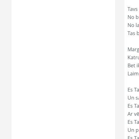
Tavs
No bē
No l
Tas 
Marg
Katr
Bet i
Laim
Es Ta
Un s
Es T
Ar vē
Es T
Un p
Es T