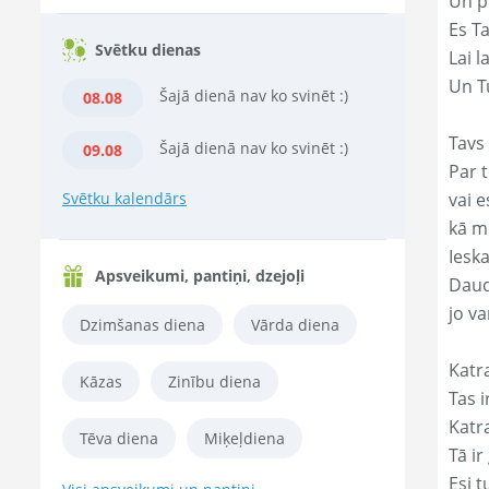
Un p
Es T
Svētku dienas
Lai l
Un Tu
Šajā dienā nav ko svinēt :)
08.08
Tavs
Šajā dienā nav ko svinēt :)
09.08
Par t
Svētku kalendārs
vai e
kā m
Ieska
Apsveikumi, pantiņi, dzejoļi
Daud
jo va
Dzimšanas diena
Vārda diena
Katr
Kāzas
Zinību diena
Tas ir
Katr
Tēva diena
Miķeļdiena
Tā ir
Esi t