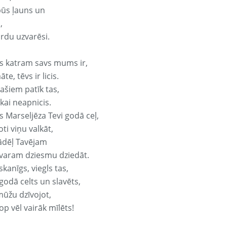
būs ļauns un
,
ārdu uzvarēsi.
s katram savs mums ir,
te, tēvs ir licis.
ašiem patīk tas,
ikai neapnicis.
s Marseljēza Tevi godā ceļ,
oti viņu valkāt,
ādēļ Tavējam
varam dziesmu dziedāt.
kanīgs, viegls tas,
godā celts un slavēts,
mūžu dzīvojot,
op vēl vairāk mīlēts!