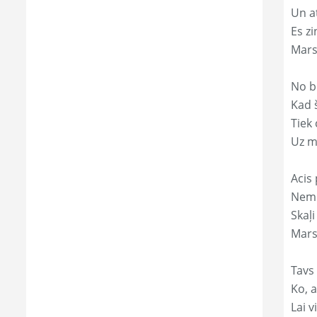
Un a
Es zi
Mars
No b
Kad 
Tiek
Uz m
Acis 
Nemi
Skaļi
Mars
Tavs
Ko, a
Lai 