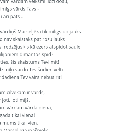
avam vārdam veiksmi līdzi došu,
aimīgs vārds Tavs -
 arī pats ...
vārdiņš Marseljēza tik mīligs un jauks
o nav skaistāks pat rozu lauks
si redzējusi/is kā ezers atspidot saulei
ilijoniem dimantos spīd?
ties, šis skaistums Tevi mīt!
z mīļu vardu Tev šodien veltu
rdadiena Tev vairs nebūs rīt!
am cilvēkam ir vārds,
 ļoti, ļoti mīļš.
am vārdam vārda diena,
 gadā tikai viena!
u mums tikai vien,
a Marseljēza īpašnieks