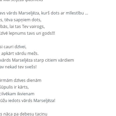
avs vārds Marseljēza, kurš dots ar mīlestību ...
s, tēva sapņiem dots,
bās, lai tas Tev vairogs,
dzīvē lepnums tavs un gods!!!
si cauri dzīvei,
s apkārt vārdu mežs.
 vārds Marseljēza starp citiem vārdiem
nav nekad tev svešs!
irmām dzīves dienām
ūpulis ir kārts,
 cilvēkam ikvienam
ūžu iedots vārds Marseljēza!
ks nāca pa debesu taciņu