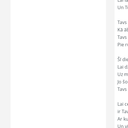
Lai l
Un Tu
Tavs
Kā āb
Tavs 
Pie r
Šī di
Lai 
Uz mi
Jo š
Tavs 
Lai c
ir Ta
Ar ku
Un v