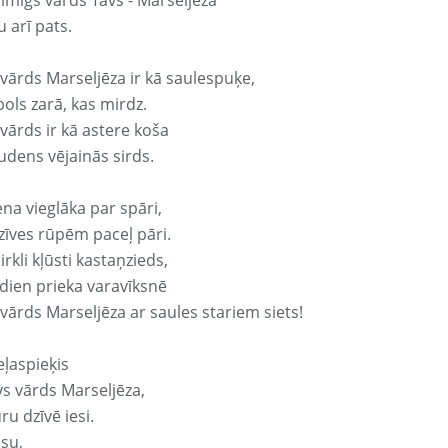
aimīgs vārds Tavs - Marseljēza
 arī pats.
 vārds Marseljēza ir kā saulespuķe,
ols zarā, kas mirdz.
vārds ir kā astere koša
udens vējainās sirds.
ena vieglāka par spāri,
dzīves rūpēm paceļ pāri.
rkli kļūsti kastaņzieds,
odien prieka varavīksnē
vārds Marseljēza ar saules stariem siets!
eļaspieķis
vs vārds Marseljēza,
ru dzīvē iesi.
isu,