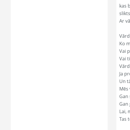
kas 
slikts
Ar v
Vārd
Ko mā
Vai p
Vai t
Vārd
Ja pr
Un t
Mēs 
Gan s
Gan 
Lai, 
Tas t