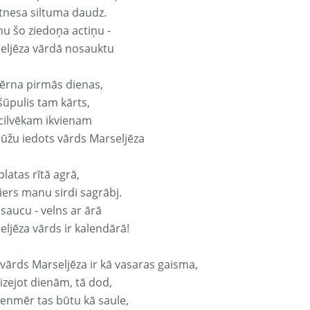
tnesa siltuma daudz.
nu šo ziedoņa actiņu -
eljēza vārdā nosauktu
ērna pirmās dienas,
šūpulis tam kārts,
 cilvēkam ikvienam
ūžu iedots vārds Marseljēza
platas rītā agrā,
ers manu sirdi sagrābj.
 saucu - velns ar ārā
eljēza vārds ir kalendārā!
 vārds Marseljēza ir kā vasaras gaisma,
izejot dienām, tā dod,
vienmēr tas būtu kā saule,