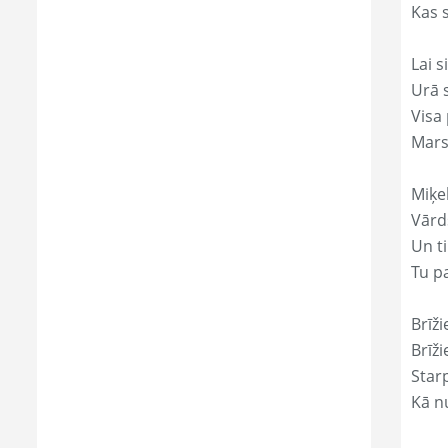
Kas s
Lai s
Urā 
Visa 
Mars
Miķe
Vārds
Un ti
Tu p
Brīži
Brīži
Star
Kā nu