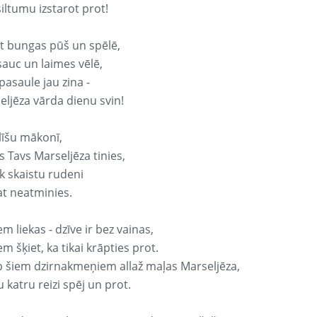
iltumu izstarot prot!
it bungas pūš un spēlē,
sauc un laimes vēlē,
pasaule jau zina -
eljēza vārda dienu svin!
līšu mākonī,
 Tavs Marseljēza tinies,
k skaistu rudeni
at neatminies.
em liekas - dzīve ir bez vainas,
em šķiet, ka tikai krāpties prot.
p šiem dzirnakmeņiem allaž maļas Marseljēza,
 katru reizi spēj un prot.