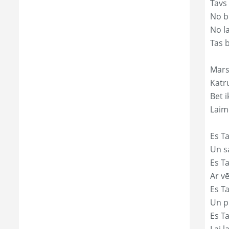
Tavs
No bē
No l
Tas 
Mars
Katr
Bet i
Laim
Es Ta
Un s
Es T
Ar vē
Es T
Un p
Es T