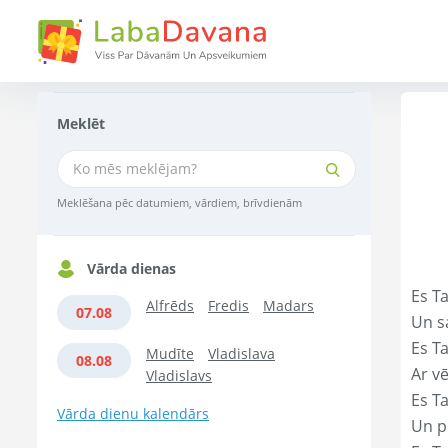
Meklēt
Meklēšana pēc datumiem, vārdiem, brīvdienām
Vārda dienas
Es Ta
Alfrēds
Fredis
Madars
07.08
Un s
Es T
Mudīte
Vladislava
08.08
Ar vē
Vladislavs
Es T
Vārda dienu kalendārs
Un p