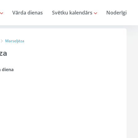
Vārda dienas
Svētku kalendārs
Noderīgi
Marseljēza
za
 diena