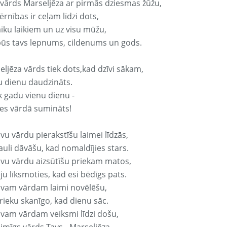
 vārds Marseljēza ar pirmās dziesmas žūžu,
rnības ir ceļam līdzi dots,
aiku laikiem un uz visu mūžu,
būs tavs lepnums, cildenums un gods.
eljēza vārds tiek dots,kad dzīvi sākam,
u dienu daudzināts.
k gadu vienu dienu -
es vārdā sumināts!
vu vārdu pierakstīšu laimei līdzās,
auli dāvāšu, kad nomaldījies stars.
avu vārdu aizsūtīšu priekam matos,
ju līksmoties, kad esi bēdīgs pats.
avam vārdam laimi novēlēšu,
rieku skanīgo, kad dienu sāc.
avam vārdam veiksmi līdzi došu,