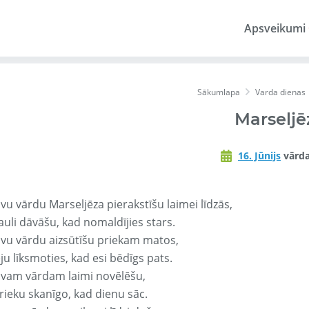
Apsveikumi
Sākumlapa
Varda dienas
Marseljē
16. Jūnijs
vārda
vu vārdu Marseljēza pierakstīšu laimei līdzās,
auli dāvāšu, kad nomaldījies stars.
avu vārdu aizsūtīšu priekam matos,
ju līksmoties, kad esi bēdīgs pats.
avam vārdam laimi novēlēšu,
rieku skanīgo, kad dienu sāc.