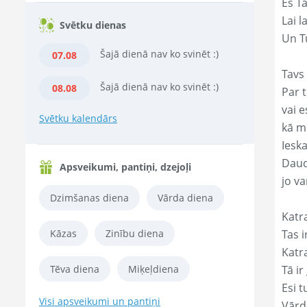
Es T
Lai l
Svētku dienas
Un Tu
Šajā dienā nav ko svinēt :)
07.08
Tavs 
Šajā dienā nav ko svinēt :)
08.08
Par t
vai e
Svētku kalendārs
kā m
Ieska
Daud
Apsveikumi, pantiņi, dzejoļi
jo va
Dzimšanas diena
Vārda diena
Katr
Kāzas
Zinību diena
Tas ir
Katr
Tēva diena
Miķeļdiena
Tā ir
Esi t
Visi apsveikumi un pantiņi
Vārd