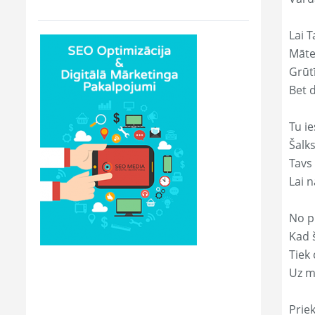
Lai T
Māte
Grūtī
Bet 
Tu ie
Šalk
Tavs
Lai 
No p
Kad š
Tiek
Uz m
Prie