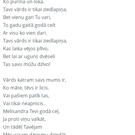
Ko purina un loka.
Tavs vārds ir tikai ziedlapiņa,
Bet vienu gan Tu vari,
To gadu gaitā godā celt
Ar visu ko vien dari.
Tavs vārds ir tikai ziedlapiņa,
Kas laika vējos plīvo,
Bet lai ar uguns dvēseli
Tas savu mūžu dzīvo!
Vārds katram savs mums ir,
Ko māte, tēvs ir licis.
Vai pašiem patīk tas,
Vai tikai neapnicis.
Melisandra Tevi godā ceļ,
Ja proti viņu valkāt,
Un tādēļ Tavējam
Mēs varam dziesmu dziedāt.