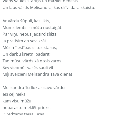
Viens saules stariņš un mazliet debesis
Un labs vārds Melisandra, kas dzīvi dara skaistu.
Ar vārdu šūpulī, kas likts,
Mums lemts ir mūžu nostaigāt.
Par viņu nebūs jadzird slikts,
Ja pratīsim ap sevi krāt
Mēs mīlestības siltos starus;
Un darbu krietni padarīt;
Tad mūsu vārds kā ozols zaros
Sev vienmēr varēs sauli vīt.
Mīļi sveicieni Melisandra Tavā dienā!
Melisandra Tu līdz ar savu vārdu
esi ceļinieks,
kam visu mūžu
neparasto meklēt prieks.
Ir redzams tajās jūrās