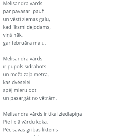
Melisandra vārds
par pavasari pauž
un vēstī ziemas galu,
kad līksmi dejodams,
viņš nāk,
gar februāra malu.
Melisandra vārds
ir pūpols sidrabots
un mežā zaļa mētra,
kas dvēselei
spēj mieru dot
un pasargāt no vētrām.
Melisandra vārds ir tikai ziedlapiņa
Pie lielā vārdu koka,
Pēc savas gribas liktenis