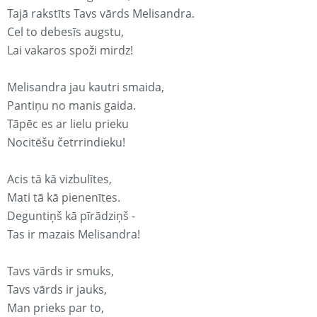
Tajā rakstīts Tavs vārds Melisandra.
Cel to debesīs augstu,
Lai vakaros spoži mirdz!
Melisandra jau kautri smaida,
Pantiņu no manis gaida.
Tāpēc es ar lielu prieku
Nocitēšu četrrindieku!
Acis tā kā vizbulītes,
Mati tā kā pienenītes.
Deguntiņš kā pīrādziņš -
Tas ir mazais Melisandra!
Tavs vārds ir smuks,
Tavs vārds ir jauks,
Man prieks par to,