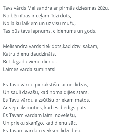
Tavs vārds Melisandra ar pirmās dziesmas žūžu,
No bērnības ir ceļam līdzi dots,
No laiku laikiem un uz visu mūžu,
Tas būs tavs lepnums, cildenums un gods.
Melisandra vārds tiek dots,kad dzīvi sākam,
Katru dienu daudzināts.
Bet ik gadu vienu dienu -
Laimes vārdā sumināts!
Es Tavu vārdu pierakstīšu laimei līdzās,
Un sauli dāvāšu, kad nomaldījies stars.
Es Tavu vārdu aizsūtīšu priekam matos,
Ar vēju līksmoties, kad esi bēdīgs pats.
Es Tavam vārdam laimi novēlēšu,
Un prieku skanīgo, kad dienu sāc.
Es Tavam vārdam veiksmi līdzi došu,