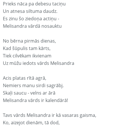
Prieks nāca pa debesu taciņu
Un atnesa siltuma daudz.
Es zinu šo ziedoņa actiņu -
Melisandra vārdā nosauktu
No bērna pirmās dienas,
Kad šūpulis tam kārts,
Tiek cilvēkam ikvienam
Uz mūžu iedots vārds Melisandra
Acis platas rītā agrā,
Nemiers manu sirdi sagrābj.
Skaļi saucu - velns ar ārā
Melisandra vārds ir kalendārā!
Tavs vārds Melisandra ir kā vasaras gaisma,
Ko, aizejot dienām, tā dod,