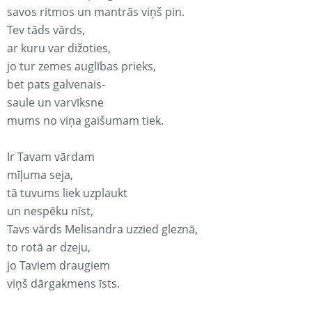
savos ritmos un mantrās viņš pin.
Tev tāds vārds,
ar kuru var dižoties,
jo tur zemes auglības prieks,
bet pats galvenais-
saule un varvīksne
mums no viņa gaišumam tiek.
Ir Tavam vārdam
mīļuma seja,
tā tuvums liek uzplaukt
un nespēku nīst,
Tavs vārds Melisandra uzzied gleznā,
to rotā ar dzeju,
jo Taviem draugiem
viņš dārgakmens īsts.