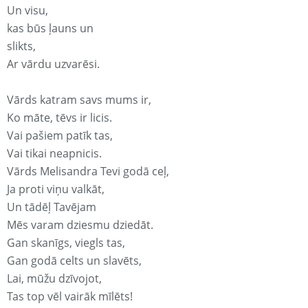
Un visu,
kas būs ļauns un
slikts,
Ar vārdu uzvarēsi.
Vārds katram savs mums ir,
Ko māte, tēvs ir licis.
Vai pašiem patīk tas,
Vai tikai neapnicis.
Vārds Melisandra Tevi godā ceļ,
Ja proti viņu valkāt,
Un tādēļ Tavējam
Mēs varam dziesmu dziedāt.
Gan skanīgs, viegls tas,
Gan godā celts un slavēts,
Lai, mūžu dzīvojot,
Tas top vēl vairāk mīlēts!