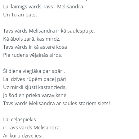
Lai laimīgs vārds Tavs - Melisandra
Un Tu arī pats.
Tavs vārds Melisandra ir kā saulespuķe,
Kā ābols zarā, kas mirdz.
Tavs vārds ir kā astere koša
Pie rudens vējainās sirds.
Šī diena vieglāka par spāri,
Lai dzīves rūpēm paceļ pāri.
Uz mirkli kļūsti kastaņzieds,
Jo šodien prieka varavīksnē
Tavs vārds Melisandra ar saules stariem siets!
Lai ceļaspieķis
ir Tavs vārds Melisandra,
Ar kuru dzīvē iesi.