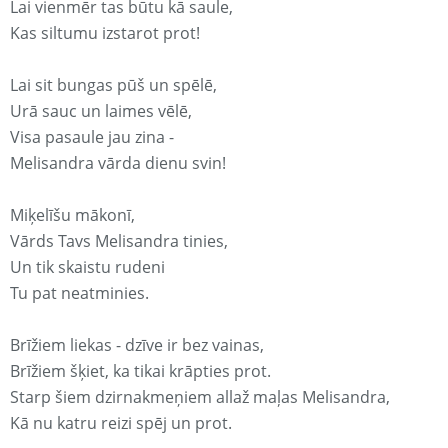
Lai vienmēr tas būtu kā saule,
Kas siltumu izstarot prot!
Lai sit bungas pūš un spēlē,
Urā sauc un laimes vēlē,
Visa pasaule jau zina -
Melisandra vārda dienu svin!
Miķelīšu mākonī,
Vārds Tavs Melisandra tinies,
Un tik skaistu rudeni
Tu pat neatminies.
Brīžiem liekas - dzīve ir bez vainas,
Brīžiem šķiet, ka tikai krāpties prot.
Starp šiem dzirnakmeņiem allaž maļas Melisandra,
Kā nu katru reizi spēj un prot.