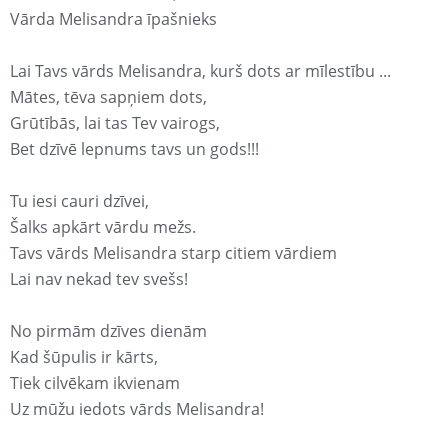
Vārda Melisandra īpašnieks
Lai Tavs vārds Melisandra, kurš dots ar mīlestību ...
Mātes, tēva sapņiem dots,
Grūtībās, lai tas Tev vairogs,
Bet dzīvē lepnums tavs un gods!!!
Tu iesi cauri dzīvei,
Šalks apkārt vārdu mežs.
Tavs vārds Melisandra starp citiem vārdiem
Lai nav nekad tev svešs!
No pirmām dzīves dienām
Kad šūpulis ir kārts,
Tiek cilvēkam ikvienam
Uz mūžu iedots vārds Melisandra!