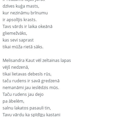
dzīves kuģa masts,
kur nezināmu brīnumu
ir apsolījis krasts.
Tavs vārds ir laika okeānā
gliemežvāks,
kas sevi saprast
tikai mūža rietā sāks.
Melisandra Kaut vēl zeltainas lapas
vējš nedzenā,
tikai lietavas debesīs rūs,
taču rudens ir savā gredzenā
nemanāmi jau ieslēdzis mūs.
Taču rudens jau dejo
pa ābelēm,
salnu lakatos pasauli tin,
Tavu vārdu ka spīdīgu kastani