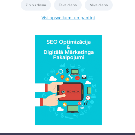
Zinību diena
Tēva diena
Miķeļdiena
Visi apsveikumi un pantiņi