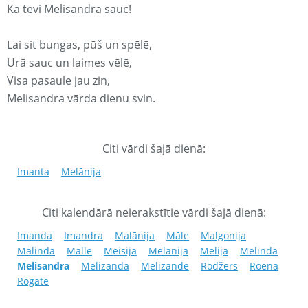
Ka tevi Melisandra sauc!
Lai sit bungas, pūš un spēlē,
Urā sauc un laimes vēlē,
Visa pasaule jau zin,
Melisandra vārda dienu svin.
Citi vārdi šajā dienā:
Imanta
Melānija
Citi kalendārā neierakstītie vārdi šajā dienā:
Imanda
Imandra
Malānija
Māle
Malgonija
Malinda
Malle
Meisija
Melanija
Melija
Melinda
Melisandra
Melizanda
Melizande
Rodžers
Roēna
Rogate