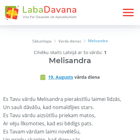
Melisandra
Sākumlapa
Varda dienas
Cilvēku skaits Latvijā ar šo vārdu:
1
Melisandra
19. Augusts
vārda diena
Es Tavu vārdu Melisandra pierakstīšu laimei līdzās,
Un sauli dāvāšu, kad nomaldījies stars.
Es Tavu vārdu aizsūtīšu priekam matos,
Ar vēju līksmoties, kad esi bēdīgs pats.
Es Tavam vārdam laimi novēlēšu,
Un prieku skanīgo, kad dienu sāc.