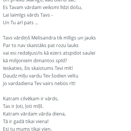
Es Tavam vārdam veiksmi līdzi došu,
Lai laimīgs vārds Tavs -
Un Tu arī pats ...
Tavs vārdiņš Melisandra tik mīligs un jauks
Par to nav skaistāks pat rozu lauks
vai esi redzējusi/is kā ezers atspidot saulei
kā milijoniem dimantos spīd?
Ieskaties, šis skaistums Tevi mīt!
Daudz mīļu vardu Tev šodien veltu
jo vardadiena Tev vairs nebūs rīt!
Katram cilvēkam ir vārds,
Tas ir ļoti, ļoti mīļš.
Katram vārdam vārda diena,
Tā ir gadā tikai viena!
Esi tu mums tikai vien,