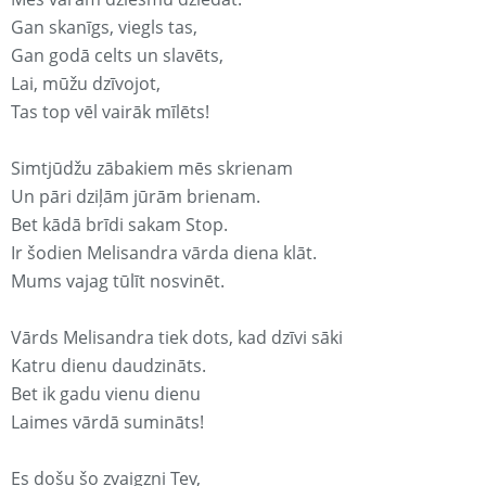
Gan skanīgs, viegls tas,
Gan godā celts un slavēts,
Lai, mūžu dzīvojot,
Tas top vēl vairāk mīlēts!
Simtjūdžu zābakiem mēs skrienam
Un pāri dziļām jūrām brienam.
Bet kādā brīdi sakam Stop.
Ir šodien Melisandra vārda diena klāt.
Mums vajag tūlīt nosvinēt.
Vārds Melisandra tiek dots, kad dzīvi sāki
Katru dienu daudzināts.
Bet ik gadu vienu dienu
Laimes vārdā sumināts!
Es došu šo zvaigzni Tev,