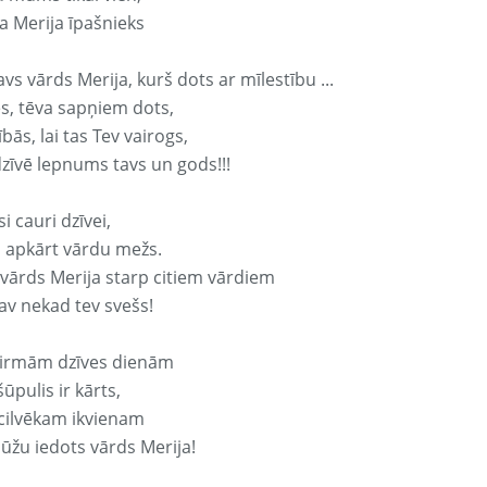
a Merija īpašnieks
avs vārds Merija, kurš dots ar mīlestību ...
s, tēva sapņiem dots,
bās, lai tas Tev vairogs,
dzīvē lepnums tavs un gods!!!
si cauri dzīvei,
s apkārt vārdu mežs.
 vārds Merija starp citiem vārdiem
nav nekad tev svešs!
irmām dzīves dienām
ūpulis ir kārts,
 cilvēkam ikvienam
ūžu iedots vārds Merija!