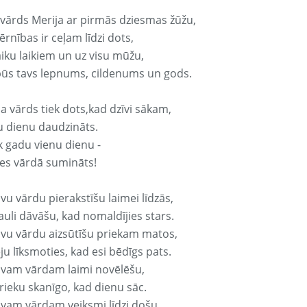
 vārds Merija ar pirmās dziesmas žūžu,
rnības ir ceļam līdzi dots,
aiku laikiem un uz visu mūžu,
būs tavs lepnums, cildenums un gods.
a vārds tiek dots,kad dzīvi sākam,
u dienu daudzināts.
k gadu vienu dienu -
es vārdā sumināts!
vu vārdu pierakstīšu laimei līdzās,
auli dāvāšu, kad nomaldījies stars.
avu vārdu aizsūtīšu priekam matos,
ju līksmoties, kad esi bēdīgs pats.
avam vārdam laimi novēlēšu,
rieku skanīgo, kad dienu sāc.
avam vārdam veiksmi līdzi došu,