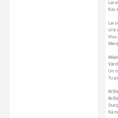
Lai 
Kas s
Lai s
Urā 
Visa 
Meri
Miķe
Vārds
Un ti
Tu p
Brīži
Brīži
Star
Kā nu