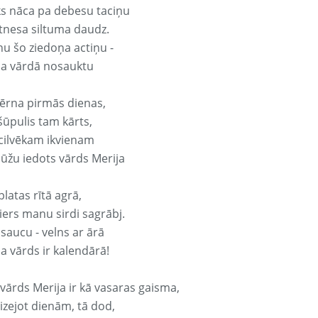
ks nāca pa debesu taciņu
tnesa siltuma daudz.
nu šo ziedoņa actiņu -
ja vārdā nosauktu
ērna pirmās dienas,
šūpulis tam kārts,
 cilvēkam ikvienam
ūžu iedots vārds Merija
platas rītā agrā,
ers manu sirdi sagrābj.
 saucu - velns ar ārā
a vārds ir kalendārā!
 vārds Merija ir kā vasaras gaisma,
izejot dienām, tā dod,