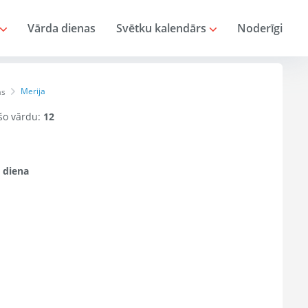
Vārda dienas
Svētku kalendārs
Noderīgi
Merija
as
 šo vārdu:
12
 diena