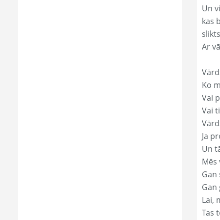
Un v
kas 
slikts
Ar v
Vārd
Ko mā
Vai p
Vai t
Vārds
Ja pr
Un t
Mēs 
Gan s
Gan 
Lai, 
Tas t