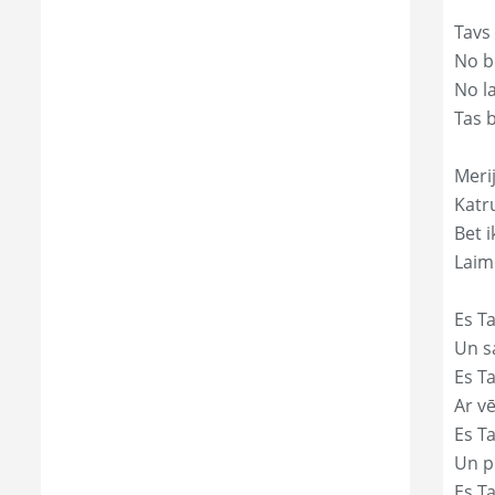
Tavs
No bē
No l
Tas 
Merij
Katr
Bet i
Laim
Es Ta
Un s
Es T
Ar vē
Es T
Un p
Es T