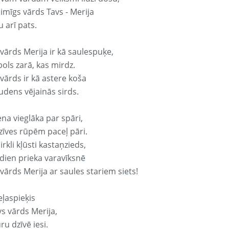
aimīgs vārds Tavs - Merija
 arī pats.
vārds Merija ir kā saulespuķe,
ols zarā, kas mirdz.
vārds ir kā astere koša
udens vējainās sirds.
ena vieglāka par spāri,
dzīves rūpēm paceļ pāri.
rkli kļūsti kastaņzieds,
odien prieka varavīksnē
vārds Merija ar saules stariem siets!
eļaspieķis
vs vārds Merija,
ru dzīvē iesi.