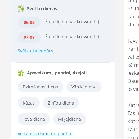
Un p
Es T
Svētku dienas
Lai l
Šajā dienā nav ko svinēt :)
06.08
Un Tu
Šajā dienā nav ko svinēt :)
07.08
Tavs 
Par t
Svētku kalendārs
vai e
kā m
Ieska
Apsveikumi, pantiņi, dzejoļi
Daud
Dzimšanas diena
Vārda diena
jo va
Kāzas
Zinību diena
Katr
Tas ir
Tēva diena
Miķeļdiena
Katr
Tā ir
Visi apsveikumi un pantiņi
Esi t