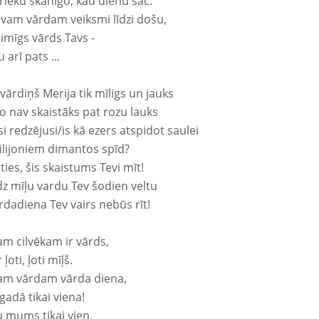
rieku skanīgo, kad dienu sāc.
avam vārdam veiksmi līdzi došu,
aimīgs vārds Tavs -
 arī pats ...
vārdiņš Merija tik mīligs un jauks
o nav skaistāks pat rozu lauks
si redzējusi/is kā ezers atspidot saulei
ilijoniem dimantos spīd?
ties, šis skaistums Tevi mīt!
z mīļu vardu Tev šodien veltu
rdadiena Tev vairs nebūs rīt!
am cilvēkam ir vārds,
 ļoti, ļoti mīļš.
am vārdam vārda diena,
 gadā tikai viena!
u mums tikai vien,