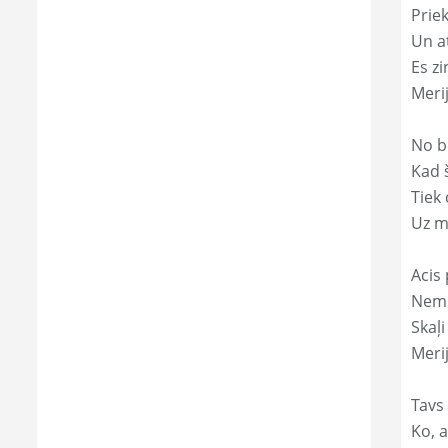
Prie
Un a
Es zi
Meri
No b
Kad 
Tiek
Uz m
Acis 
Nemi
Skaļi
Merij
Tavs
Ko, a