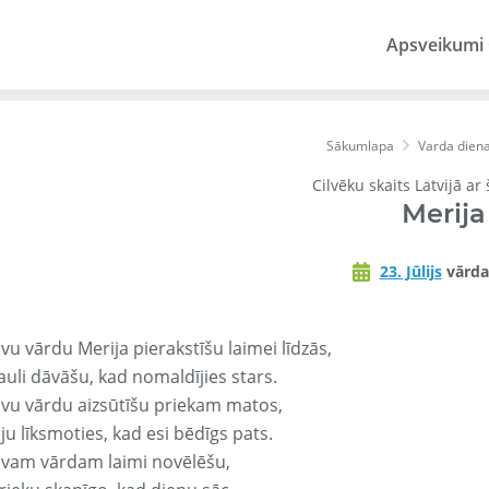
Apsveikumi
Sākumlapa
Varda dien
Cilvēku skaits Latvijā ar
Merija
23. Jūlijs
vārda
vu vārdu Merija pierakstīšu laimei līdzās,
auli dāvāšu, kad nomaldījies stars.
avu vārdu aizsūtīšu priekam matos,
ju līksmoties, kad esi bēdīgs pats.
avam vārdam laimi novēlēšu,