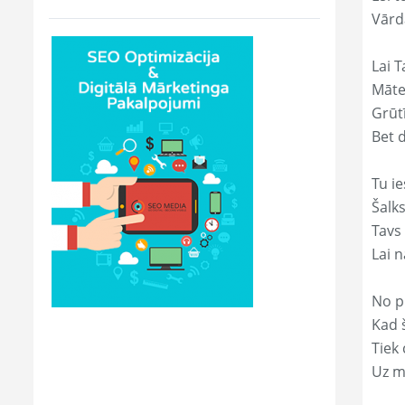
Vārd
Lai T
Māte
Grūtī
Bet 
Tu ie
Šalk
Tavs
Lai 
No p
Kad š
Tiek
Uz m