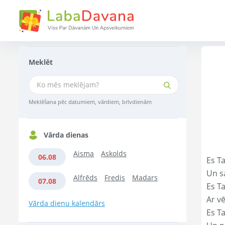
Meklēt
Meklēšana pēc datumiem, vārdiem, brīvdienām
Vārda dienas
Aisma
Askolds
06.08
Es Ta
Un s
Alfrēds
Fredis
Madars
07.08
Es T
Ar vē
Vārda dienu kalendārs
Es T