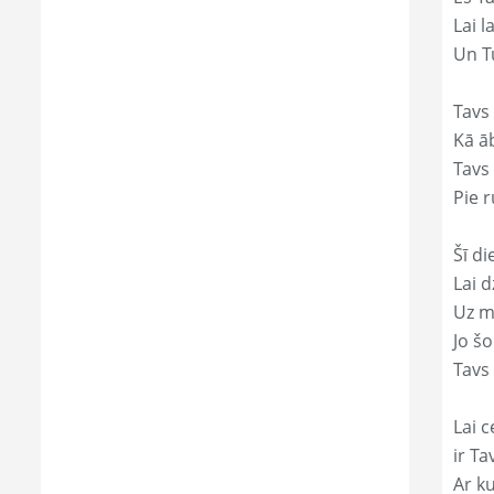
Lai l
Un Tu
Tavs 
Kā āb
Tavs 
Pie r
Šī di
Lai 
Uz mi
Jo š
Tavs 
Lai c
ir Ta
Ar ku