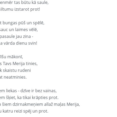
vienmēr tas būtu kā saule,
iltumu izstarot prot!
it bungas pūš un spēlē,
sauc un laimes vēlē,
pasaule jau zina -
ja vārda dienu svin!
līšu mākonī,
 Tavs Merija tinies,
k skaistu rudeni
at neatminies.
em liekas - dzīve ir bez vainas,
em šķiet, ka tikai krāpties prot.
p šiem dzirnakmeņiem allaž maļas Merija,
 katru reizi spēj un prot.