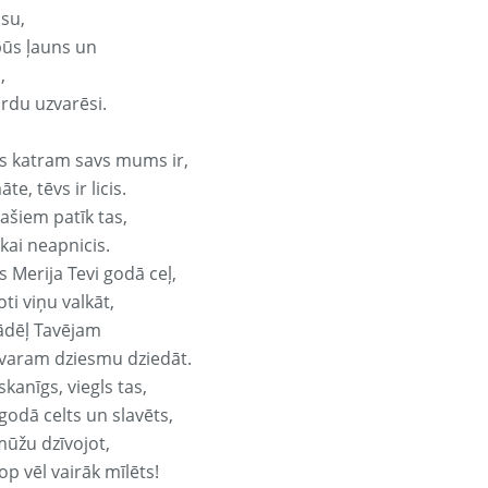
isu,
būs ļauns un
,
ārdu uzvarēsi.
s katram savs mums ir,
te, tēvs ir licis.
ašiem patīk tas,
ikai neapnicis.
 Merija Tevi godā ceļ,
oti viņu valkāt,
ādēļ Tavējam
varam dziesmu dziedāt.
kanīgs, viegls tas,
godā celts un slavēts,
mūžu dzīvojot,
op vēl vairāk mīlēts!