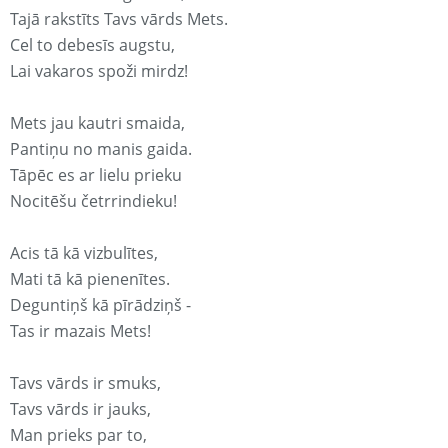
Tajā rakstīts Tavs vārds Mets.
Cel to debesīs augstu,
Lai vakaros spoži mirdz!
Mets jau kautri smaida,
Pantiņu no manis gaida.
Tāpēc es ar lielu prieku
Nocitēšu četrrindieku!
Acis tā kā vizbulītes,
Mati tā kā pienenītes.
Deguntiņš kā pīrādziņš -
Tas ir mazais Mets!
Tavs vārds ir smuks,
Tavs vārds ir jauks,
Man prieks par to,