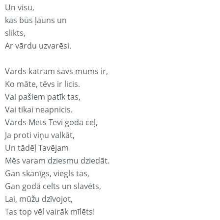
Un visu,
kas būs ļauns un
slikts,
Ar vārdu uzvarēsi.
Vārds katram savs mums ir,
Ko māte, tēvs ir licis.
Vai pašiem patīk tas,
Vai tikai neapnicis.
Vārds Mets Tevi godā ceļ,
Ja proti viņu valkāt,
Un tādēļ Tavējam
Mēs varam dziesmu dziedāt.
Gan skanīgs, viegls tas,
Gan godā celts un slavēts,
Lai, mūžu dzīvojot,
Tas top vēl vairāk mīlēts!