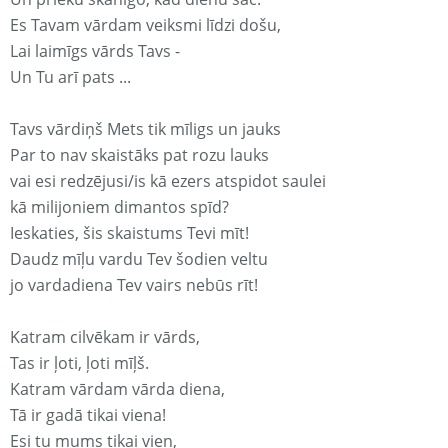
Es Tavam vārdam veiksmi līdzi došu,
Lai laimīgs vārds Tavs -
Un Tu arī pats ...
Tavs vārdiņš Mets tik mīligs un jauks
Par to nav skaistāks pat rozu lauks
vai esi redzējusi/is kā ezers atspidot saulei
kā milijoniem dimantos spīd?
Ieskaties, šis skaistums Tevi mīt!
Daudz mīļu vardu Tev šodien veltu
jo vardadiena Tev vairs nebūs rīt!
Katram cilvēkam ir vārds,
Tas ir ļoti, ļoti mīļš.
Katram vārdam vārda diena,
Tā ir gadā tikai viena!
Esi tu mums tikai vien,