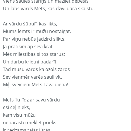
Viens saules stariņš un mazliet debesis
Un labs vārds Mets, kas dzīvi dara skaistu.
Ar vārdu šūpulī, kas likts,
Mums lemts ir mūžu nostaigāt.
Par viņu nebūs jadzird slikts,
Ja pratīsim ap sevi krāt
Mēs mīlestības siltos starus;
Un darbu krietni padarīt;
Tad mūsu vārds kā ozols zaros
Sev vienmēr varēs sauli vīt.
Mīļi sveicieni Mets Tavā dienā!
Mets Tu līdz ar savu vārdu
esi ceļinieks,
kam visu mūžu
neparasto meklēt prieks.
Ir redzams tajās jūrās