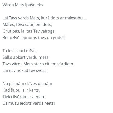
Vārda Mets īpašnieks
Lai Tavs vārds Mets, kurš dots ar mīlestību ...
Mātes, tēva sapņiem dots,
Grūtībās, lai tas Tev vairogs,
Bet dzīvē lepnums tavs un gods!!!
Tu iesi cauri dzīvei,
Šalks apkārt vārdu mežs.
Tavs vārds Mets starp citiem vārdiem
Lai nav nekad tev svešs!
No pirmām dzīves dienām
Kad šūpulis ir kārts,
Tiek cilvēkam ikvienam
Uz mūžu iedots vārds Mets!