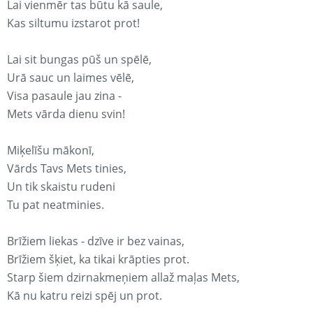
Lai vienmēr tas būtu kā saule,
Kas siltumu izstarot prot!
Lai sit bungas pūš un spēlē,
Urā sauc un laimes vēlē,
Visa pasaule jau zina -
Mets vārda dienu svin!
Miķelīšu mākonī,
Vārds Tavs Mets tinies,
Un tik skaistu rudeni
Tu pat neatminies.
Brīžiem liekas - dzīve ir bez vainas,
Brīžiem šķiet, ka tikai krāpties prot.
Starp šiem dzirnakmeņiem allaž maļas Mets,
Kā nu katru reizi spēj un prot.