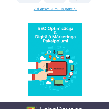
Visi apsveikumi un pantiņi