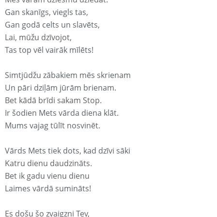
Gan skanīgs, viegls tas,
Gan godā celts un slavēts,
Lai, mūžu dzīvojot,
Tas top vēl vairāk mīlēts!
Simtjūdžu zābakiem mēs skrienam
Un pāri dziļām jūrām brienam.
Bet kādā brīdi sakam Stop.
Ir šodien Mets vārda diena klāt.
Mums vajag tūlīt nosvinēt.
Vārds Mets tiek dots, kad dzīvi sāki
Katru dienu daudzināts.
Bet ik gadu vienu dienu
Laimes vārdā sumināts!
Es došu šo zvaigzni Tev,