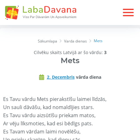
Mets
Sākumlapa
Varda dienas
Cilvēku skaits Latvijā ar šo vārdu:
3
Mets
2. Decembris
vārda diena
Es Tavu vārdu Mets pierakstīšu laimei līdzās,
Un sauli dāvāšu, kad nomaldījies stars.
Es Tavu vārdu aizsūtīšu priekam matos,
Ar vēju līksmoties, kad esi bēdīgs pats.
Es Tavam vārdam laimi novēlēšu,
Un prieku skanīgo, kad dienu sāc.