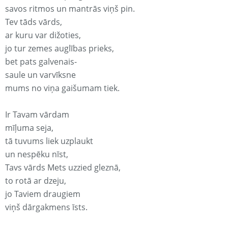
savos ritmos un mantrās viņš pin.
Tev tāds vārds,
ar kuru var dižoties,
jo tur zemes auglības prieks,
bet pats galvenais-
saule un varvīksne
mums no viņa gaišumam tiek.
Ir Tavam vārdam
mīļuma seja,
tā tuvums liek uzplaukt
un nespēku nīst,
Tavs vārds Mets uzzied gleznā,
to rotā ar dzeju,
jo Taviem draugiem
viņš dārgakmens īsts.