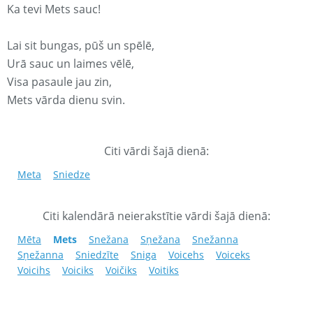
Ka tevi Mets sauc!
Lai sit bungas, pūš un spēlē,
Urā sauc un laimes vēlē,
Visa pasaule jau zin,
Mets vārda dienu svin.
Citi vārdi šajā dienā:
Meta
Sniedze
Citi kalendārā neierakstītie vārdi šajā dienā:
Mēta
Mets
Snežana
Sņežana
Snežanna
Sņežanna
Sniedzīte
Sniga
Voicehs
Voiceks
Voicihs
Voiciks
Voičiks
Voitiks