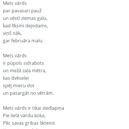
Mets vārds
par pavasari pauž
un vēstī ziemas galu,
kad līksmi dejodams,
viņš nāk,
gar februāra malu.
Mets vārds
ir pūpols sidrabots
un mežā zaļa mētra,
kas dvēselei
spēj mieru dot
un pasargāt no vētrām.
Mets vārds ir tikai ziedlapiņa
Pie lielā vārdu koka,
Pēc savas gribas liktenis