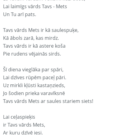
Lai laimīgs vārds Tavs - Mets
Un Tu arī pats.
Tavs vārds Mets ir kā saulespuķe,
Kā ābols zarā, kas mirdz.
Tavs vārds ir kā astere koša
Pie rudens vējainās sirds.
Šī diena vieglāka par spāri,
Lai dzīves rūpēm paceļ pāri.
Uz mirkli kļūsti kastaņzieds,
Jo šodien prieka varavīksnē
Tavs vārds Mets ar saules stariem siets!
Lai ceļaspieķis
ir Tavs vārds Mets,
Ar kuru dzīvē iesi.