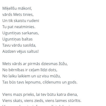
Miķelīšu mākonī,
vārds Mets tinies,
Un tik skaistu rudeni
Tu pat neatminies.
Uguntiņas sarkanas,
Uguntiņas baltas
Tavu vārdu sasilda,
Aizdzen vējus saltus!
Mets vārds ar pirmās dziesmas žūžu,
No bērnības ir ceļam līdzi dots,
No laiku laikiem un uz visu mūžu,
Tas būs tavs lepnums, cildenums un gods.
Viens mazs prieks, lai tev būtu katra diena,
Viens skats, viens zieds, viens laimes stūrītis.