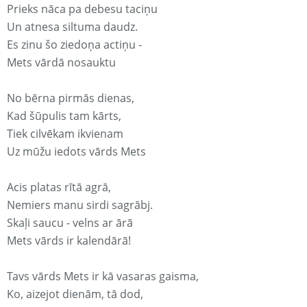
Prieks nāca pa debesu taciņu
Un atnesa siltuma daudz.
Es zinu šo ziedoņa actiņu -
Mets vārdā nosauktu
No bērna pirmās dienas,
Kad šūpulis tam kārts,
Tiek cilvēkam ikvienam
Uz mūžu iedots vārds Mets
Acis platas rītā agrā,
Nemiers manu sirdi sagrābj.
Skaļi saucu - velns ar ārā
Mets vārds ir kalendārā!
Tavs vārds Mets ir kā vasaras gaisma,
Ko, aizejot dienām, tā dod,