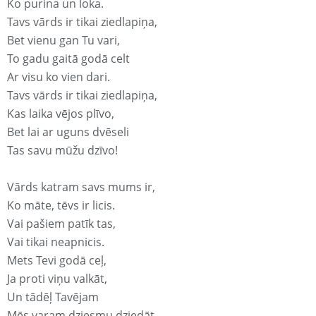
Ko purina un loka.
Tavs vārds ir tikai ziedlapiņa,
Bet vienu gan Tu vari,
To gadu gaitā godā celt
Ar visu ko vien dari.
Tavs vārds ir tikai ziedlapiņa,
Kas laika vējos plīvo,
Bet lai ar uguns dvēseli
Tas savu mūžu dzīvo!
Vārds katram savs mums ir,
Ko māte, tēvs ir licis.
Vai pašiem patīk tas,
Vai tikai neapnicis.
Mets Tevi godā ceļ,
Ja proti viņu valkāt,
Un tādēļ Tavējam
Mēs varam dziesmu dziedāt.