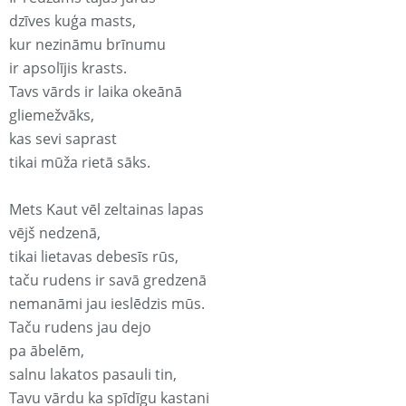
dzīves kuģa masts,
kur nezināmu brīnumu
ir apsolījis krasts.
Tavs vārds ir laika okeānā
gliemežvāks,
kas sevi saprast
tikai mūža rietā sāks.
Mets Kaut vēl zeltainas lapas
vējš nedzenā,
tikai lietavas debesīs rūs,
taču rudens ir savā gredzenā
nemanāmi jau ieslēdzis mūs.
Taču rudens jau dejo
pa ābelēm,
salnu lakatos pasauli tin,
Tavu vārdu ka spīdīgu kastani