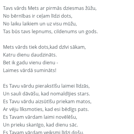
Tavs vārds Mets ar pirmās dziesmas žūžu,
No bērnības ir ceļam līdzi dots,
No laiku laikiem un uz visu mūžu,
Tas būs tavs lepnums, cildenums un gods.
Mets vārds tiek dots,kad dzīvi sākam,
Katru dienu daudzināts.
Bet ik gadu vienu dienu -
Laimes vārdā sumināts!
Es Tavu vārdu pierakstīšu laimei līdzās,
Un sauli dāvāšu, kad nomaldījies stars.
Es Tavu vārdu aizsūtīšu priekam matos,
Ar vēju līksmoties, kad esi bēdīgs pats.
Es Tavam vārdam laimi novēlēšu,
Un prieku skanīgo, kad dienu sāc.
Es Tavam vārdam veiksmi līdzi došu,