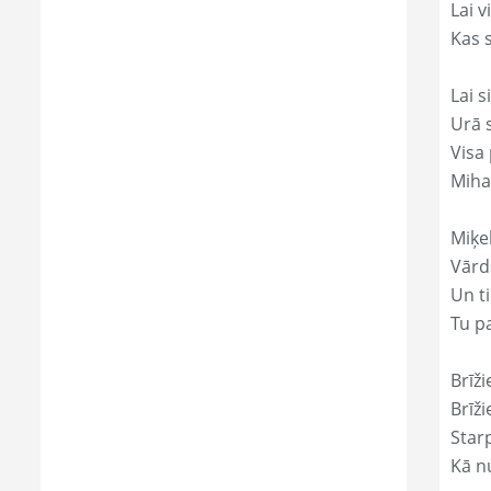
Lai 
Kas s
Lai s
Urā 
Visa 
Miha
Miķe
Vārds
Un ti
Tu p
Brīži
Brīži
Star
Kā nu