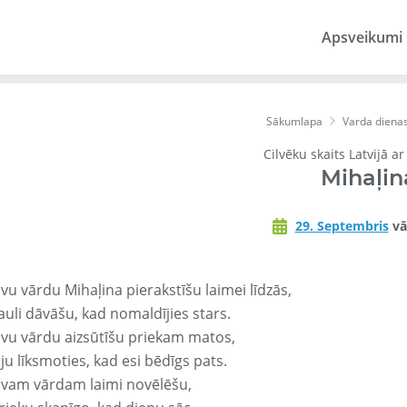
Apsveikumi
Sākumlapa
Varda diena
Cilvēku skaits Latvijā a
Mihaļin
29. Septembris
vā
vu vārdu Mihaļina pierakstīšu laimei līdzās,
auli dāvāšu, kad nomaldījies stars.
avu vārdu aizsūtīšu priekam matos,
ju līksmoties, kad esi bēdīgs pats.
avam vārdam laimi novēlēšu,