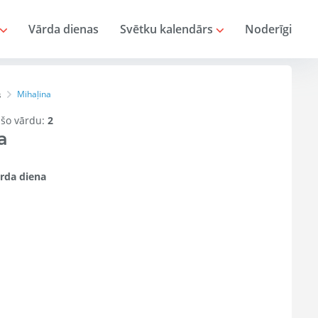
Vārda dienas
Svētku kalendārs
Noderīgi
Mihaļina
s
r šo vārdu:
2
a
rda diena