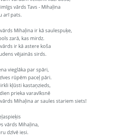
aimīgs vārds Tavs - Mihaļina
 arī pats.
 vārds Mihaļina ir kā saulespuķe,
ols zarā, kas mirdz.
vārds ir kā astere koša
udens vējainās sirds.
ena vieglāka par spāri,
dzīves rūpēm paceļ pāri.
rkli kļūsti kastaņzieds,
odien prieka varavīksnē
vārds Mihaļina ar saules stariem siets!
eļaspieķis
vs vārds Mihaļina,
ru dzīvē iesi.