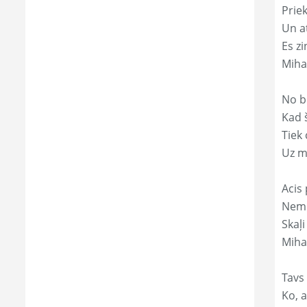
Prie
Un a
Es zi
Miha
No b
Kad 
Tiek
Uz m
Acis 
Nemi
Skaļi
Miha
Tavs
Ko, a