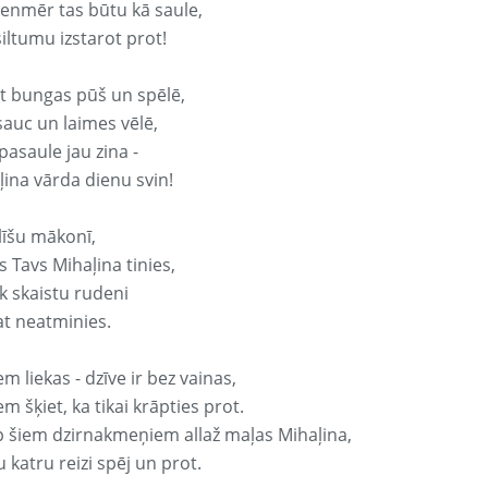
vienmēr tas būtu kā saule,
iltumu izstarot prot!
it bungas pūš un spēlē,
sauc un laimes vēlē,
pasaule jau zina -
ļina vārda dienu svin!
līšu mākonī,
 Tavs Mihaļina tinies,
k skaistu rudeni
at neatminies.
em liekas - dzīve ir bez vainas,
em šķiet, ka tikai krāpties prot.
p šiem dzirnakmeņiem allaž maļas Mihaļina,
 katru reizi spēj un prot.