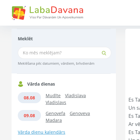
Meklēt
Meklēšana pēc datumiem, vārdiem, brīvdienām
Vārda dienas
Mudīte
Vladislava
08.08
Es Ta
Vladislavs
Un s
Genovefa
Genoveva
09.08
Es T
Madara
Ar vē
Es T
Vārda dienu kalendārs