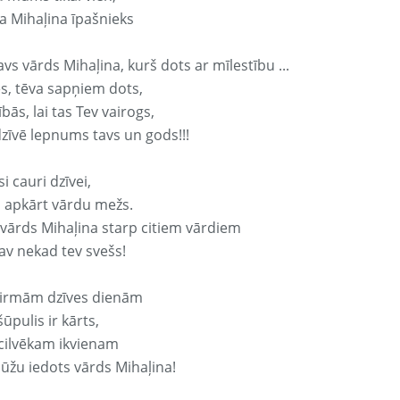
a Mihaļina īpašnieks
avs vārds Mihaļina, kurš dots ar mīlestību ...
s, tēva sapņiem dots,
bās, lai tas Tev vairogs,
dzīvē lepnums tavs un gods!!!
si cauri dzīvei,
s apkārt vārdu mežs.
 vārds Mihaļina starp citiem vārdiem
nav nekad tev svešs!
irmām dzīves dienām
ūpulis ir kārts,
 cilvēkam ikvienam
ūžu iedots vārds Mihaļina!