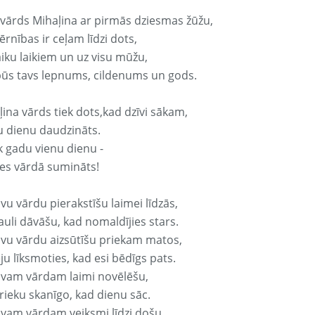
 vārds Mihaļina ar pirmās dziesmas žūžu,
rnības ir ceļam līdzi dots,
aiku laikiem un uz visu mūžu,
būs tavs lepnums, cildenums un gods.
ļina vārds tiek dots,kad dzīvi sākam,
u dienu daudzināts.
k gadu vienu dienu -
es vārdā sumināts!
vu vārdu pierakstīšu laimei līdzās,
auli dāvāšu, kad nomaldījies stars.
avu vārdu aizsūtīšu priekam matos,
ju līksmoties, kad esi bēdīgs pats.
avam vārdam laimi novēlēšu,
rieku skanīgo, kad dienu sāc.
avam vārdam veiksmi līdzi došu,