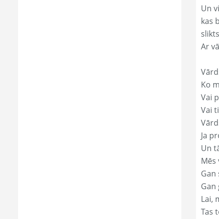
Un v
kas 
slikts
Ar v
Vārd
Ko mā
Vai p
Vai t
Vārd
Ja pr
Un t
Mēs 
Gan s
Gan 
Lai, 
Tas t