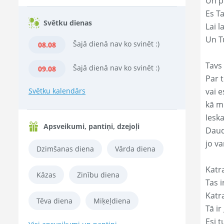
Un p
Es T
Svētku dienas
Lai l
Un Tu
Šajā dienā nav ko svinēt :)
08.08
Tavs 
Šajā dienā nav ko svinēt :)
09.08
Par t
Svētku kalendārs
vai e
kā m
Ieska
Apsveikumi, pantiņi, dzejoļi
Daud
jo va
Dzimšanas diena
Vārda diena
Katr
Kāzas
Zinību diena
Tas ir
Katr
Tēva diena
Miķeļdiena
Tā ir
Esi t