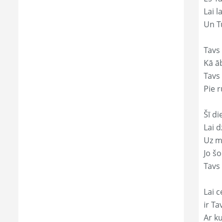
Lai l
Un Tu
Tavs
Kā āb
Tavs 
Pie r
Šī di
Lai 
Uz mi
Jo š
Tavs 
Lai c
ir Ta
Ar ku