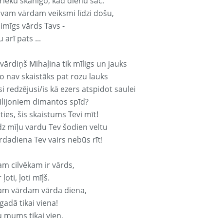
rieku skanīgo, kad dienu sāc.
avam vārdam veiksmi līdzi došu,
aimīgs vārds Tavs -
 arī pats ...
vārdiņš Mihaļina tik mīligs un jauks
o nav skaistāks pat rozu lauks
si redzējusi/is kā ezers atspidot saulei
ilijoniem dimantos spīd?
ties, šis skaistums Tevi mīt!
z mīļu vardu Tev šodien veltu
rdadiena Tev vairs nebūs rīt!
am cilvēkam ir vārds,
 ļoti, ļoti mīļš.
am vārdam vārda diena,
 gadā tikai viena!
u mums tikai vien,