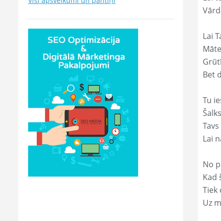
Visi apsveikumi un pantiņi
Vārd
Lai T
Māte
Grūtī
Bet 
Tu ie
Šalk
Tavs
Lai 
No p
Kad š
Tiek
Uz m