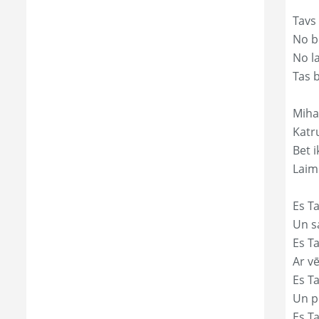
Tavs
No bē
No l
Tas 
Miha
Katr
Bet i
Laim
Es Ta
Un s
Es T
Ar vē
Es T
Un p
Es T