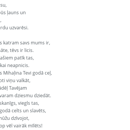
isu,
būs ļauns un
,
ārdu uzvarēsi.
s katram savs mums ir,
te, tēvs ir licis.
ašiem patīk tas,
ikai neapnicis.
s Mihaļina Tevi godā ceļ,
oti viņu valkāt,
ādēļ Tavējam
varam dziesmu dziedāt.
kanīgs, viegls tas,
godā celts un slavēts,
mūžu dzīvojot,
op vēl vairāk mīlēts!