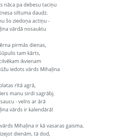
ks nāca pa debesu taciņu
tnesa siltuma daudz.
nu šo ziedoņa actiņu -
ļina vārdā nosauktu
ērna pirmās dienas,
šūpulis tam kārts,
 cilvēkam ikvienam
ūžu iedots vārds Mihaļina
platas rītā agrā,
ers manu sirdi sagrābj.
 saucu - velns ar ārā
ļina vārds ir kalendārā!
 vārds Mihaļina ir kā vasaras gaisma,
izejot dienām, tā dod,