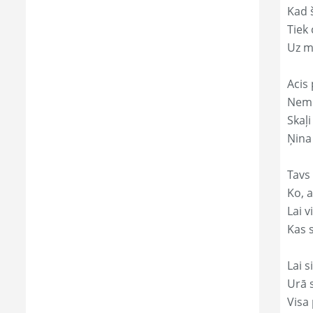
Kad 
Tiek
Uz m
Acis 
Nemi
Skaļi
Ņina
Tavs
Ko, a
Lai 
Kas s
Lai s
Urā 
Visa 