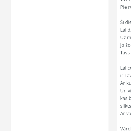
Pie r
Šī di
Lai 
Uz mi
Jo š
Tavs 
Lai c
ir Ta
Ar ku
Un v
kas 
slikts
Ar v
Vārd