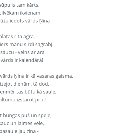
šūpulis tam kārts,
 cilvēkam ikvienam
ūžu iedots vārds Ņina
platas rītā agrā,
ers manu sirdi sagrābj.
 saucu - velns ar ārā
 vārds ir kalendārā!
 vārds Ņina ir kā vasaras gaisma,
izejot dienām, tā dod,
vienmēr tas būtu kā saule,
iltumu izstarot prot!
it bungas pūš un spēlē,
sauc un laimes vēlē,
pasaule jau zina -