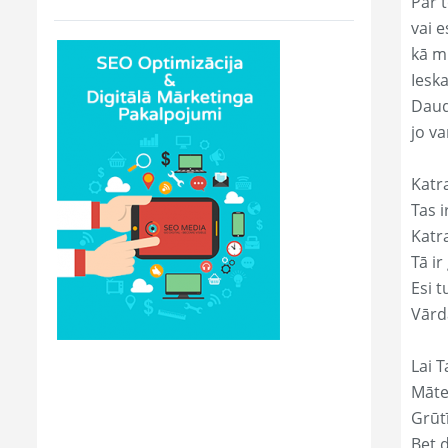
Par t
vai e
kā m
Ieska
Daud
jo va
Katr
Tas ir
Katr
Tā ir
Esi t
Vārd
Lai T
Māte
Grūtī
Bet 