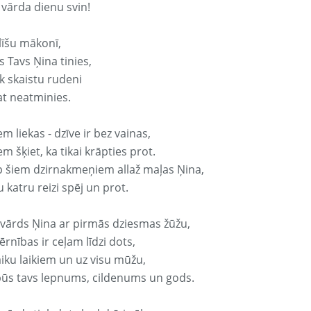
 vārda dienu svin!
līšu mākonī,
 Tavs Ņina tinies,
k skaistu rudeni
at neatminies.
em liekas - dzīve ir bez vainas,
em šķiet, ka tikai krāpties prot.
p šiem dzirnakmeņiem allaž maļas Ņina,
 katru reizi spēj un prot.
 vārds Ņina ar pirmās dziesmas žūžu,
rnības ir ceļam līdzi dots,
aiku laikiem un uz visu mūžu,
būs tavs lepnums, cildenums un gods.