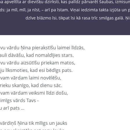
ņa apveltīta ar dievišķu dzirksti, kas palīdz pārvarēt šaubas, izmisu
rds: ja mīl, mīl, ja nīst, – arī pa īstam. Viņai iedzimta takta izjūta u
dzīve blāzmo īsi, tikpat īsi kā rasa trīc smilgas galā.
vu vārdu Ņina pierakstīšu laimei līdzās,
auli dāvāšu, kad nomaldījies stars.
avu vārdu aizsūtīšu priekam matos,
ju līksmoties, kad esi bēdīgs pats.
avam vārdam laimi novēlēšu,
rieku skanīgo, kad dienu sāc.
avam vārdam veiksmi līdzi došu,
aimīgs vārds Tavs -
 arī pats ...
vārdiņš Ņina tik mīligs un jauks