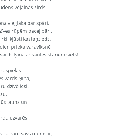
udens vējainās sirds.
ena vieglāka par spāri,
dzīves rūpēm paceļ pāri.
rkli kļūsti kastaņzieds,
odien prieka varavīksnē
vārds Ņina ar saules stariem siets!
eļaspieķis
vs vārds Ņina,
ru dzīvē iesi.
isu,
būs ļauns un
,
ārdu uzvarēsi.
s katram savs mums ir,