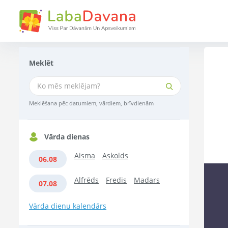
Meklēt
Meklēšana pēc datumiem, vārdiem, brīvdienām
Vārda dienas
Aisma
Askolds
06.08
Alfrēds
Fredis
Madars
07.08
Vārda dienu kalendārs