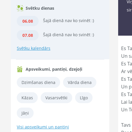
Vi
Svētku dienas
si
Šajā dienā nav ko svinēt :)
06.08
Šajā dienā nav ko svinēt :)
07.08
Es Ta
Svētku kalendārs
Un s
Es T
Apsveikumi, pantiņi, dzejoļi
Ar vē
Es T
Dzimšanas diena
Vārda diena
Un p
Es T
Kāzas
Vasarsvētki
Līgo
Lai l
Un Tu
Jāņi
Tavs 
Visi apsveikumi un pantiņi