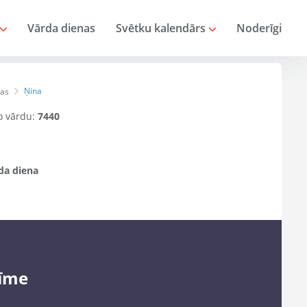
Vārda dienas
Svētku kalendārs
Noderīgi
Ņina
nas
šo vārdu:
7440
da diena
īme