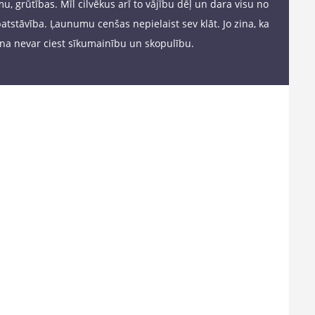
mu, grūtības. Mīl cilvēkus arī to vājību dēļ un dara visu no
n patstāvība. Ļaunumu cenšas nepielaist sev klāt. Jo zina, ka
 Ņina nevar ciest sīkumainību un skopulību.