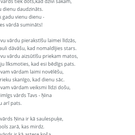
 vārds tiek dots,kad dzīvi sākam,
u dienu daudzināts.
k gadu vienu dienu -
es vārdā sumināts!
vu vārdu pierakstīšu laimei līdzās,
auli dāvāšu, kad nomaldījies stars.
avu vārdu aizsūtīšu priekam matos,
ju līksmoties, kad esi bēdīgs pats.
avam vārdam laimi novēlēšu,
rieku skanīgo, kad dienu sāc.
avam vārdam veiksmi līdzi došu,
aimīgs vārds Tavs - Ņina
 arī pats.
 vārds Ņina ir kā saulespuķe,
ols zarā, kas mirdz.
vārds ir kā astere koša