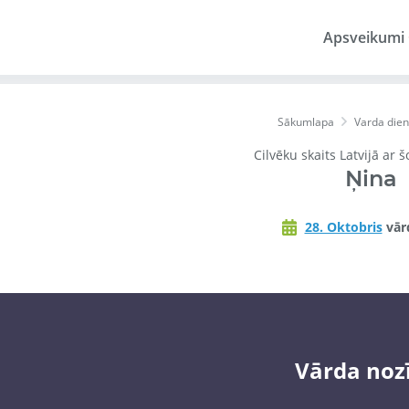
Apsveikumi
Sākumlapa
Varda die
Cilvēku skaits Latvijā ar 
Ņina
28. Oktobris
vār
Vārda noz