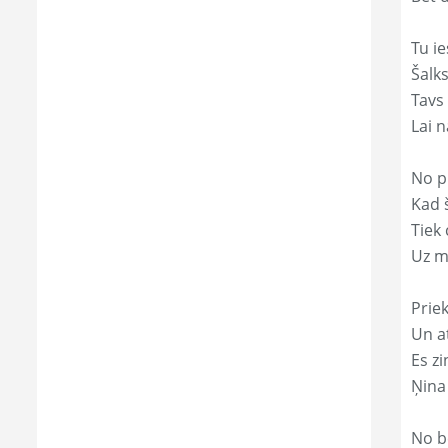
Tu ie
Šalk
Tavs
Lai 
No p
Kad š
Tiek
Uz m
Prie
Un a
Es zi
Ņina
No b