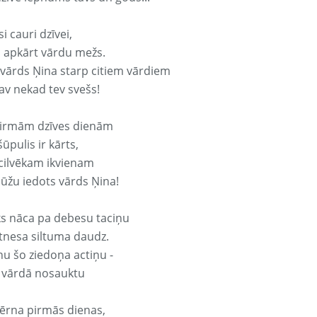
si cauri dzīvei,
s apkārt vārdu mežs.
 vārds Ņina starp citiem vārdiem
nav nekad tev svešs!
irmām dzīves dienām
ūpulis ir kārts,
 cilvēkam ikvienam
ūžu iedots vārds Ņina!
ks nāca pa debesu taciņu
tnesa siltuma daudz.
nu šo ziedoņa actiņu -
 vārdā nosauktu
ērna pirmās dienas,