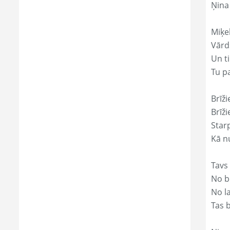
Ņina
Miķe
Vārds
Un ti
Tu p
Brīži
Brīži
Star
Kā nu
Tavs
No bē
No l
Tas 