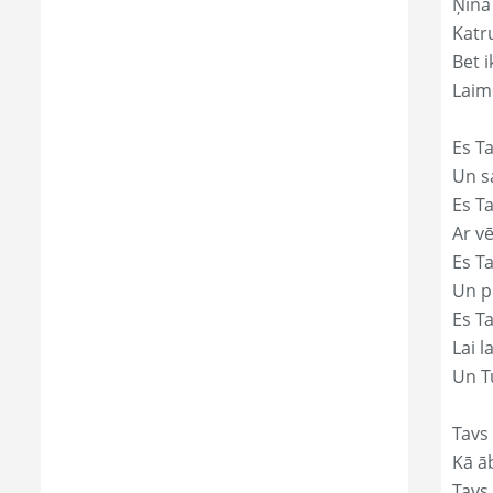
Ņina
Katr
Bet i
Laim
Es Ta
Un s
Es T
Ar vē
Es T
Un p
Es T
Lai l
Un Tu
Tavs
Kā āb
Tavs 