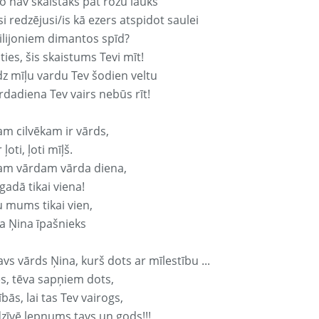
o nav skaistāks pat rozu lauks
si redzējusi/is kā ezers atspidot saulei
ilijoniem dimantos spīd?
ties, šis skaistums Tevi mīt!
z mīļu vardu Tev šodien veltu
rdadiena Tev vairs nebūs rīt!
am cilvēkam ir vārds,
 ļoti, ļoti mīļš.
am vārdam vārda diena,
 gadā tikai viena!
u mums tikai vien,
a Ņina īpašnieks
avs vārds Ņina, kurš dots ar mīlestību ...
s, tēva sapņiem dots,
bās, lai tas Tev vairogs,
dzīvē lepnums tavs un gods!!!