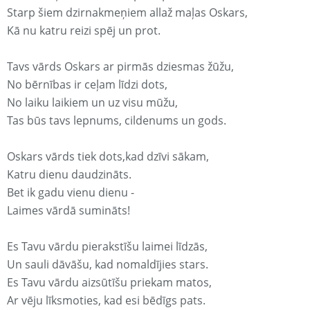
Starp šiem dzirnakmeņiem allaž maļas Oskars,
Kā nu katru reizi spēj un prot.
Tavs vārds Oskars ar pirmās dziesmas žūžu,
No bērnības ir ceļam līdzi dots,
No laiku laikiem un uz visu mūžu,
Tas būs tavs lepnums, cildenums un gods.
Oskars vārds tiek dots,kad dzīvi sākam,
Katru dienu daudzināts.
Bet ik gadu vienu dienu -
Laimes vārdā sumināts!
Es Tavu vārdu pierakstīšu laimei līdzās,
Un sauli dāvāšu, kad nomaldījies stars.
Es Tavu vārdu aizsūtīšu priekam matos,
Ar vēju līksmoties, kad esi bēdīgs pats.