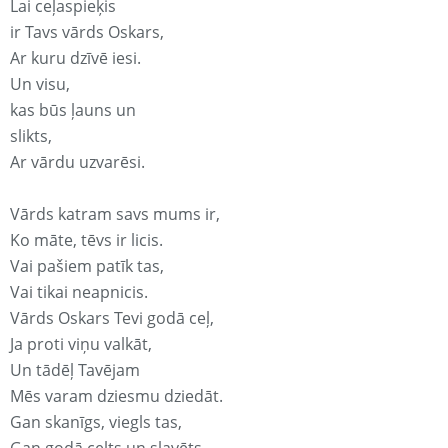
Lai ceļaspieķis
ir Tavs vārds Oskars,
Ar kuru dzīvē iesi.
Un visu,
kas būs ļauns un
slikts,
Ar vārdu uzvarēsi.
Vārds katram savs mums ir,
Ko māte, tēvs ir licis.
Vai pašiem patīk tas,
Vai tikai neapnicis.
Vārds Oskars Tevi godā ceļ,
Ja proti viņu valkāt,
Un tādēļ Tavējam
Mēs varam dziesmu dziedāt.
Gan skanīgs, viegls tas,