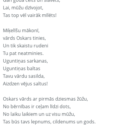
Gan godā celts un slavēts,
Lai, mūžu dzīvojot,
Tas top vēl vairāk mīlēts!
Miķelīšu mākonī,
vārds Oskars tinies,
Un tik skaistu rudeni
Tu pat neatminies.
Uguntiņas sarkanas,
Uguntiņas baltas
Tavu vārdu sasilda,
Aizdzen vējus saltus!
Oskars vārds ar pirmās dziesmas žūžu,
No bērnības ir ceļam līdzi dots,
No laiku laikiem un uz visu mūžu,
Tas būs tavs lepnums, cildenums un gods.