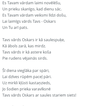
Es Tavam vārdam laimi novēlēšu,
Un prieku skanīgo, kad dienu sāc.
Es Tavam vārdam veiksmi līdzi došu,
Lai laimīgs vārds Tavs - Oskars
Un Tu arī pats.
Tavs vārds Oskars ir kā saulespuķe,
Kā ābols zarā, kas mirdz.
Tavs vārds ir kā astere koša
Pie rudens vējainās sirds.
Šī diena vieglāka par spāri,
Lai dzīves rūpēm paceļ pāri.
Uz mirkli kļūsti kastaņzieds,
Jo šodien prieka varavīksnē
Tavs vārds Oskars ar saules stariem siets!