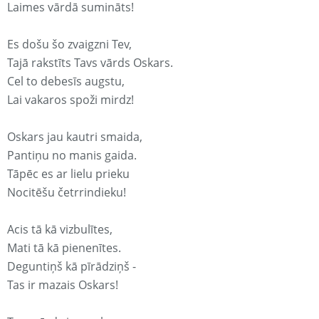
Laimes vārdā sumināts!
Es došu šo zvaigzni Tev,
Tajā rakstīts Tavs vārds Oskars.
Cel to debesīs augstu,
Lai vakaros spoži mirdz!
Oskars jau kautri smaida,
Pantiņu no manis gaida.
Tāpēc es ar lielu prieku
Nocitēšu četrrindieku!
Acis tā kā vizbulītes,
Mati tā kā pienenītes.
Deguntiņš kā pīrādziņš -
Tas ir mazais Oskars!