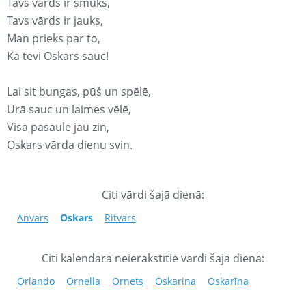
Tavs vārds ir smuks,
Tavs vārds ir jauks,
Man prieks par to,
Ka tevi Oskars sauc!
Lai sit bungas, pūš un spēlē,
Urā sauc un laimes vēlē,
Visa pasaule jau zin,
Oskars vārda dienu svin.
Citi vārdi šajā dienā:
Anvars
Oskars
Ritvars
Citi kalendārā neierakstītie vārdi šajā dienā:
Orlando
Ornella
Ornets
Oskarina
Oskarīna