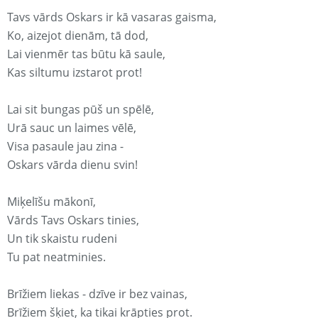
Tavs vārds Oskars ir kā vasaras gaisma,
Ko, aizejot dienām, tā dod,
Lai vienmēr tas būtu kā saule,
Kas siltumu izstarot prot!
Lai sit bungas pūš un spēlē,
Urā sauc un laimes vēlē,
Visa pasaule jau zina -
Oskars vārda dienu svin!
Miķelīšu mākonī,
Vārds Tavs Oskars tinies,
Un tik skaistu rudeni
Tu pat neatminies.
Brīžiem liekas - dzīve ir bez vainas,
Brīžiem šķiet, ka tikai krāpties prot.