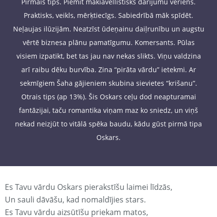
Pirmais tips. Piemīt makiavellistisks darījumu vēriens.
Praktisks, veikls, mērķtiecīgs. Sabiedrībā māk spīdēt.
Neļaujas ilūzijām. Neatzīst ūdeņainu daiļrunību un augstu
vērtē biznesa plānu pamatīgumu. Komersants. Pūlas
visiem izpatikt, bet tas jau nav nekas slikts. Viņu valdzina
arī raibu dēku burvība. Zina “pirāta vārdu” ietekmi. Ar
sekmīgiem Šaha gājieniem skubina sievietes “krišanu”.
Otrais tips (ap 13%). Šis Oskars ceļu dod neapturamai
fantāzijai, taču romantika viņam maz ko sniedz, un viņš
nekad neizjūt to vitālā spēka baudu, kādu gūst pirmā tipa
Oskars.
Es Tavu vārdu Oskars pierakstīšu laimei līdzās,
Un sauli dāvāšu, kad nomaldījies stars.
Es Tavu vārdu aizsūtīšu priekam matos,