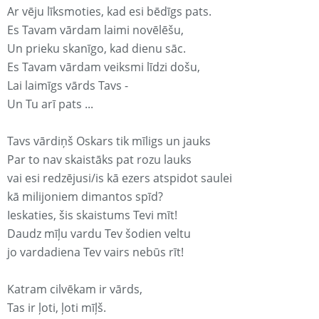
Ar vēju līksmoties, kad esi bēdīgs pats.
Es Tavam vārdam laimi novēlēšu,
Un prieku skanīgo, kad dienu sāc.
Es Tavam vārdam veiksmi līdzi došu,
Lai laimīgs vārds Tavs -
Un Tu arī pats ...
Tavs vārdiņš Oskars tik mīligs un jauks
Par to nav skaistāks pat rozu lauks
vai esi redzējusi/is kā ezers atspidot saulei
kā milijoniem dimantos spīd?
Ieskaties, šis skaistums Tevi mīt!
Daudz mīļu vardu Tev šodien veltu
jo vardadiena Tev vairs nebūs rīt!
Katram cilvēkam ir vārds,
Tas ir ļoti, ļoti mīļš.