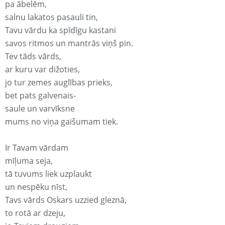
pa ābelēm,
salnu lakatos pasauli tin,
Tavu vārdu ka spīdīgu kastani
savos ritmos un mantrās viņš pin.
Tev tāds vārds,
ar kuru var dižoties,
jo tur zemes auglības prieks,
bet pats galvenais-
saule un varvīksne
mums no viņa gaišumam tiek.
Ir Tavam vārdam
mīļuma seja,
tā tuvums liek uzplaukt
un nespēku nīst,
Tavs vārds Oskars uzzied gleznā,
to rotā ar dzeju,