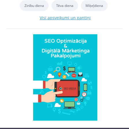
Zinību diena
Tēva diena
Miķeļdiena
Visi apsveikumi un pantiņi