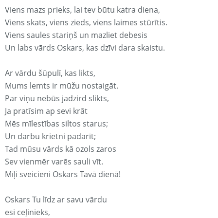
Viens mazs prieks, lai tev būtu katra diena,
Viens skats, viens zieds, viens laimes stūrītis.
Viens saules stariņš un mazliet debesis
Un labs vārds Oskars, kas dzīvi dara skaistu.
Ar vārdu šūpulī, kas likts,
Mums lemts ir mūžu nostaigāt.
Par viņu nebūs jadzird slikts,
Ja pratīsim ap sevi krāt
Mēs mīlestības siltos starus;
Un darbu krietni padarīt;
Tad mūsu vārds kā ozols zaros
Sev vienmēr varēs sauli vīt.
Mīļi sveicieni Oskars Tavā dienā!
Oskars Tu līdz ar savu vārdu
esi ceļinieks,