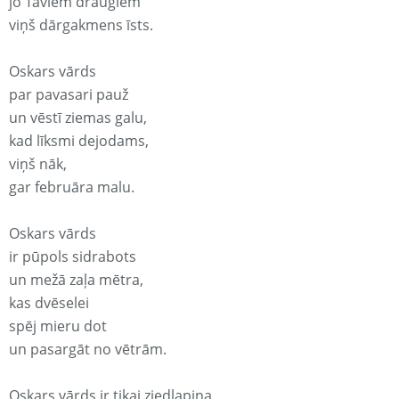
jo Taviem draugiem
viņš dārgakmens īsts.
Oskars vārds
par pavasari pauž
un vēstī ziemas galu,
kad līksmi dejodams,
viņš nāk,
gar februāra malu.
Oskars vārds
ir pūpols sidrabots
un mežā zaļa mētra,
kas dvēselei
spēj mieru dot
un pasargāt no vētrām.
Oskars vārds ir tikai ziedlapiņa