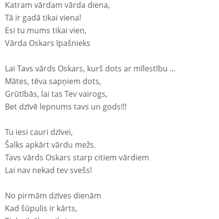
Katram vārdam vārda diena,
Tā ir gadā tikai viena!
Esi tu mums tikai vien,
Vārda Oskars īpašnieks
Lai Tavs vārds Oskars, kurš dots ar mīlestību ...
Mātes, tēva sapņiem dots,
Grūtībās, lai tas Tev vairogs,
Bet dzīvē lepnums tavs un gods!!!
Tu iesi cauri dzīvei,
Šalks apkārt vārdu mežs.
Tavs vārds Oskars starp citiem vārdiem
Lai nav nekad tev svešs!
No pirmām dzīves dienām
Kad šūpulis ir kārts,