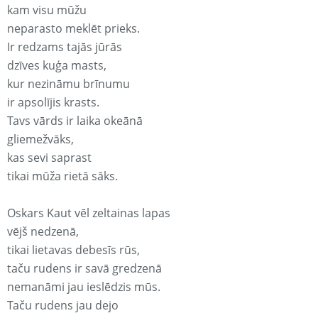
kam visu mūžu
neparasto meklēt prieks.
Ir redzams tajās jūrās
dzīves kuģa masts,
kur nezināmu brīnumu
ir apsolījis krasts.
Tavs vārds ir laika okeānā
gliemežvāks,
kas sevi saprast
tikai mūža rietā sāks.
Oskars Kaut vēl zeltainas lapas
vējš nedzenā,
tikai lietavas debesīs rūs,
taču rudens ir savā gredzenā
nemanāmi jau ieslēdzis mūs.
Taču rudens jau dejo