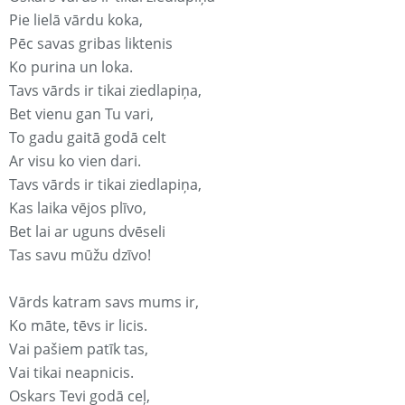
Pie lielā vārdu koka,
Pēc savas gribas liktenis
Ko purina un loka.
Tavs vārds ir tikai ziedlapiņa,
Bet vienu gan Tu vari,
To gadu gaitā godā celt
Ar visu ko vien dari.
Tavs vārds ir tikai ziedlapiņa,
Kas laika vējos plīvo,
Bet lai ar uguns dvēseli
Tas savu mūžu dzīvo!
Vārds katram savs mums ir,
Ko māte, tēvs ir licis.
Vai pašiem patīk tas,
Vai tikai neapnicis.
Oskars Tevi godā ceļ,