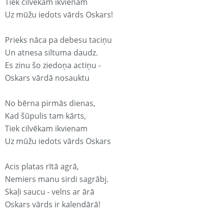
Tiek cilvēkam ikvienam
Uz mūžu iedots vārds Oskars!
Prieks nāca pa debesu taciņu
Un atnesa siltuma daudz.
Es zinu šo ziedoņa actiņu -
Oskars vārdā nosauktu
No bērna pirmās dienas,
Kad šūpulis tam kārts,
Tiek cilvēkam ikvienam
Uz mūžu iedots vārds Oskars
Acis platas rītā agrā,
Nemiers manu sirdi sagrābj.
Skaļi saucu - velns ar ārā
Oskars vārds ir kalendārā!