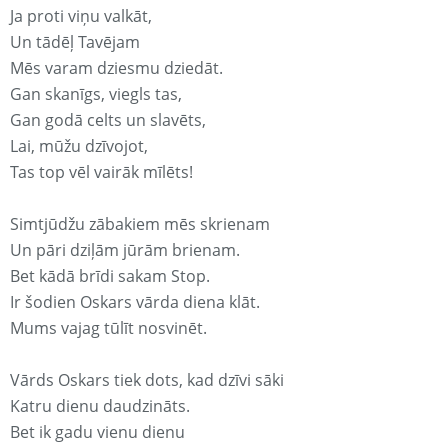
Ja proti viņu valkāt,
Un tādēļ Tavējam
Mēs varam dziesmu dziedāt.
Gan skanīgs, viegls tas,
Gan godā celts un slavēts,
Lai, mūžu dzīvojot,
Tas top vēl vairāk mīlēts!
Simtjūdžu zābakiem mēs skrienam
Un pāri dziļām jūrām brienam.
Bet kādā brīdi sakam Stop.
Ir šodien Oskars vārda diena klāt.
Mums vajag tūlīt nosvinēt.
Vārds Oskars tiek dots, kad dzīvi sāki
Katru dienu daudzināts.
Bet ik gadu vienu dienu