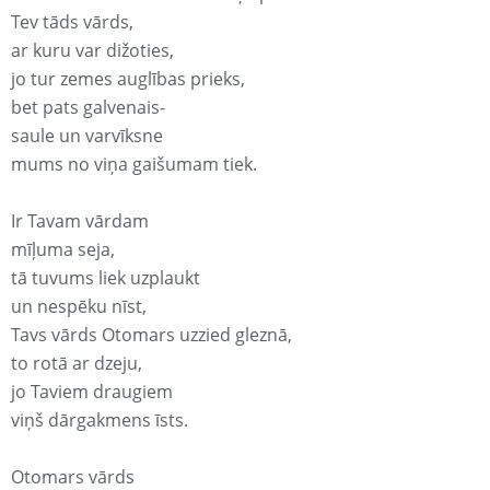
Tev tāds vārds,
ar kuru var dižoties,
jo tur zemes auglības prieks,
bet pats galvenais-
saule un varvīksne
mums no viņa gaišumam tiek.
Ir Tavam vārdam
mīļuma seja,
tā tuvums liek uzplaukt
un nespēku nīst,
Tavs vārds Otomars uzzied gleznā,
to rotā ar dzeju,
jo Taviem draugiem
viņš dārgakmens īsts.
Otomars vārds