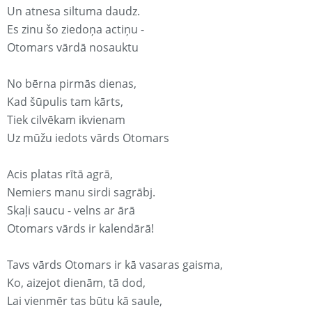
Un atnesa siltuma daudz.
Es zinu šo ziedoņa actiņu -
Otomars vārdā nosauktu
No bērna pirmās dienas,
Kad šūpulis tam kārts,
Tiek cilvēkam ikvienam
Uz mūžu iedots vārds Otomars
Acis platas rītā agrā,
Nemiers manu sirdi sagrābj.
Skaļi saucu - velns ar ārā
Otomars vārds ir kalendārā!
Tavs vārds Otomars ir kā vasaras gaisma,
Ko, aizejot dienām, tā dod,
Lai vienmēr tas būtu kā saule,