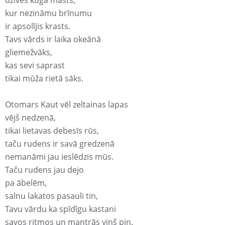
dzīves kuģa masts,
kur nezināmu brīnumu
ir apsolījis krasts.
Tavs vārds ir laika okeānā
gliemežvāks,
kas sevi saprast
tikai mūža rietā sāks.
Otomars Kaut vēl zeltainas lapas
vējš nedzenā,
tikai lietavas debesīs rūs,
taču rudens ir savā gredzenā
nemanāmi jau ieslēdzis mūs.
Taču rudens jau dejo
pa ābelēm,
salnu lakatos pasauli tin,
Tavu vārdu ka spīdīgu kastani
savos ritmos un mantrās viņš pin.