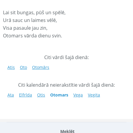
Lai sit bungas, pūš un spēlē,
Urā sauc un laimes vēlē,
Visa pasaule jau zin,
Otomars vārda dienu svin.
Citi vārdi šajā dienā:
Atis
Oto
Otomārs
Citi kalendārā neierakstītie vārdi šajā dienā:
Ata
Elfrīda
Otis
Otomars
Vega
Vegita
Meklēt