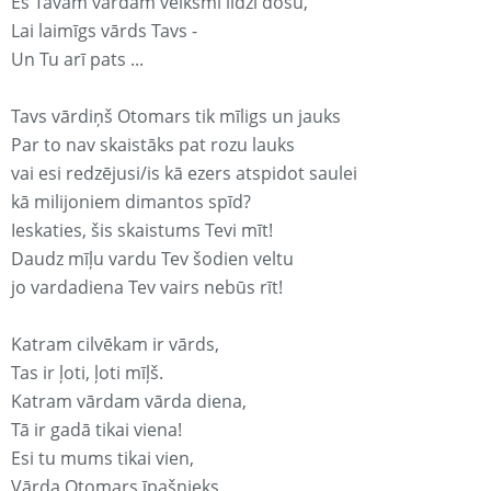
Es Tavam vārdam veiksmi līdzi došu,
Lai laimīgs vārds Tavs -
Un Tu arī pats ...
Tavs vārdiņš Otomars tik mīligs un jauks
Par to nav skaistāks pat rozu lauks
vai esi redzējusi/is kā ezers atspidot saulei
kā milijoniem dimantos spīd?
Ieskaties, šis skaistums Tevi mīt!
Daudz mīļu vardu Tev šodien veltu
jo vardadiena Tev vairs nebūs rīt!
Katram cilvēkam ir vārds,
Tas ir ļoti, ļoti mīļš.
Katram vārdam vārda diena,
Tā ir gadā tikai viena!
Esi tu mums tikai vien,
Vārda Otomars īpašnieks