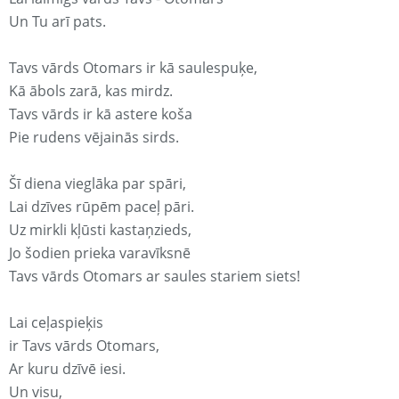
Un Tu arī pats.
Tavs vārds Otomars ir kā saulespuķe,
Kā ābols zarā, kas mirdz.
Tavs vārds ir kā astere koša
Pie rudens vējainās sirds.
Šī diena vieglāka par spāri,
Lai dzīves rūpēm paceļ pāri.
Uz mirkli kļūsti kastaņzieds,
Jo šodien prieka varavīksnē
Tavs vārds Otomars ar saules stariem siets!
Lai ceļaspieķis
ir Tavs vārds Otomars,
Ar kuru dzīvē iesi.
Un visu,