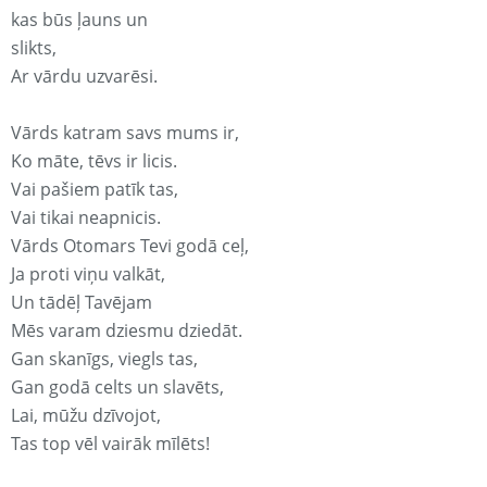
kas būs ļauns un
slikts,
Ar vārdu uzvarēsi.
Vārds katram savs mums ir,
Ko māte, tēvs ir licis.
Vai pašiem patīk tas,
Vai tikai neapnicis.
Vārds Otomars Tevi godā ceļ,
Ja proti viņu valkāt,
Un tādēļ Tavējam
Mēs varam dziesmu dziedāt.
Gan skanīgs, viegls tas,
Gan godā celts un slavēts,
Lai, mūžu dzīvojot,
Tas top vēl vairāk mīlēts!