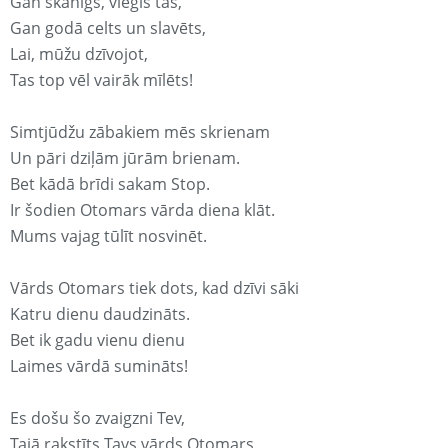
Gan skanīgs, viegls tas,
Gan godā celts un slavēts,
Lai, mūžu dzīvojot,
Tas top vēl vairāk mīlēts!
Simtjūdžu zābakiem mēs skrienam
Un pāri dziļām jūrām brienam.
Bet kādā brīdi sakam Stop.
Ir šodien Otomars vārda diena klāt.
Mums vajag tūlīt nosvinēt.
Vārds Otomars tiek dots, kad dzīvi sāki
Katru dienu daudzināts.
Bet ik gadu vienu dienu
Laimes vārdā sumināts!
Es došu šo zvaigzni Tev,
Tajā rakstīts Tavs vārds Otomars.