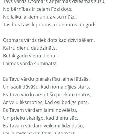
Tavs vārds Otomars ar pirmās dziesmas žūžu,
No bērnības ir ceļam līdzi dots,
No laiku laikiem un uz visu mūžu,
Tas būs tavs lepnums, cildenums un gods.
Otomars vārds tiek dots,kad dzīvi sākam,
Katru dienu daudzināts.
Bet ik gadu vienu dienu -
Laimes vārdā sumināts!
Es Tavu vārdu pierakstīšu laimei līdzās,
Un sauli dāvāšu, kad nomaldījies stars.
Es Tavu vārdu aizsūtīšu priekam matos,
Ar vēju līksmoties, kad esi bēdīgs pats.
Es Tavam vārdam laimi novēlēšu,
Un prieku skanīgo, kad dienu sāc.
Es Tavam vārdam veiksmi līdzi došu,
Lai laimīgs vārds Tavs - Otomars