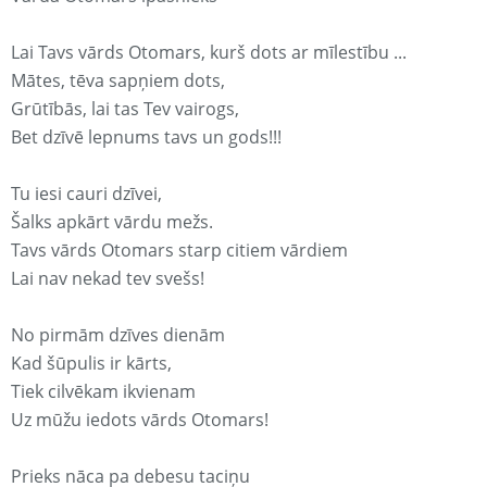
Lai Tavs vārds Otomars, kurš dots ar mīlestību ...
Mātes, tēva sapņiem dots,
Grūtībās, lai tas Tev vairogs,
Bet dzīvē lepnums tavs un gods!!!
Tu iesi cauri dzīvei,
Šalks apkārt vārdu mežs.
Tavs vārds Otomars starp citiem vārdiem
Lai nav nekad tev svešs!
No pirmām dzīves dienām
Kad šūpulis ir kārts,
Tiek cilvēkam ikvienam
Uz mūžu iedots vārds Otomars!
Prieks nāca pa debesu taciņu