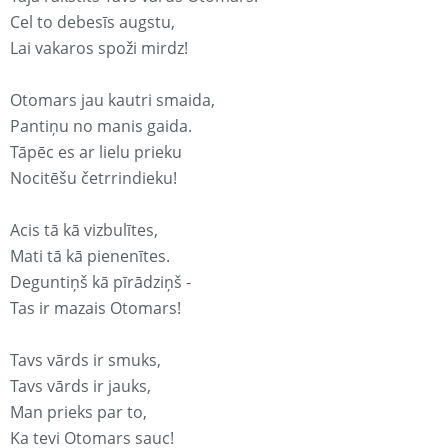
Cel to debesīs augstu,
Lai vakaros spoži mirdz!
Otomars jau kautri smaida,
Pantiņu no manis gaida.
Tāpēc es ar lielu prieku
Nocitēšu četrrindieku!
Acis tā kā vizbulītes,
Mati tā kā pienenītes.
Deguntiņš kā pīrādziņš -
Tas ir mazais Otomars!
Tavs vārds ir smuks,
Tavs vārds ir jauks,
Man prieks par to,
Ka tevi Otomars sauc!