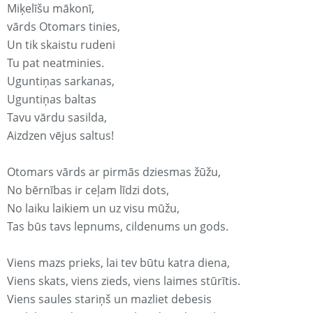
Miķelīšu mākonī,
vārds Otomars tinies,
Un tik skaistu rudeni
Tu pat neatminies.
Uguntiņas sarkanas,
Uguntiņas baltas
Tavu vārdu sasilda,
Aizdzen vējus saltus!
Otomars vārds ar pirmās dziesmas žūžu,
No bērnības ir ceļam līdzi dots,
No laiku laikiem un uz visu mūžu,
Tas būs tavs lepnums, cildenums un gods.
Viens mazs prieks, lai tev būtu katra diena,
Viens skats, viens zieds, viens laimes stūrītis.
Viens saules stariņš un mazliet debesis