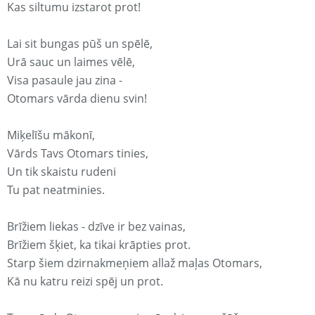
Kas siltumu izstarot prot!
Lai sit bungas pūš un spēlē,
Urā sauc un laimes vēlē,
Visa pasaule jau zina -
Otomars vārda dienu svin!
Miķelīšu mākonī,
Vārds Tavs Otomars tinies,
Un tik skaistu rudeni
Tu pat neatminies.
Brīžiem liekas - dzīve ir bez vainas,
Brīžiem šķiet, ka tikai krāpties prot.
Starp šiem dzirnakmeņiem allaž maļas Otomars,
Kā nu katru reizi spēj un prot.