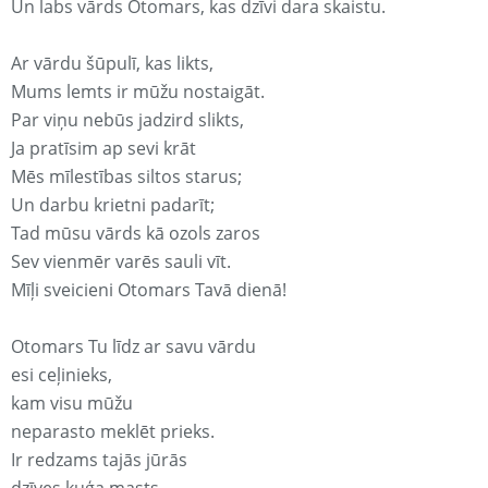
Un labs vārds Otomars, kas dzīvi dara skaistu.
Ar vārdu šūpulī, kas likts,
Mums lemts ir mūžu nostaigāt.
Par viņu nebūs jadzird slikts,
Ja pratīsim ap sevi krāt
Mēs mīlestības siltos starus;
Un darbu krietni padarīt;
Tad mūsu vārds kā ozols zaros
Sev vienmēr varēs sauli vīt.
Mīļi sveicieni Otomars Tavā dienā!
Otomars Tu līdz ar savu vārdu
esi ceļinieks,
kam visu mūžu
neparasto meklēt prieks.
Ir redzams tajās jūrās