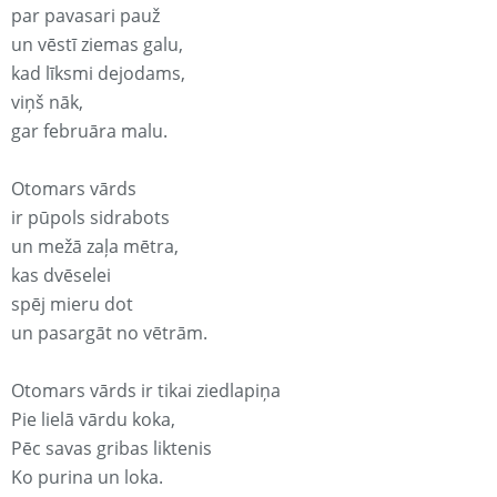
par pavasari pauž
un vēstī ziemas galu,
kad līksmi dejodams,
viņš nāk,
gar februāra malu.
Otomars vārds
ir pūpols sidrabots
un mežā zaļa mētra,
kas dvēselei
spēj mieru dot
un pasargāt no vētrām.
Otomars vārds ir tikai ziedlapiņa
Pie lielā vārdu koka,
Pēc savas gribas liktenis
Ko purina un loka.