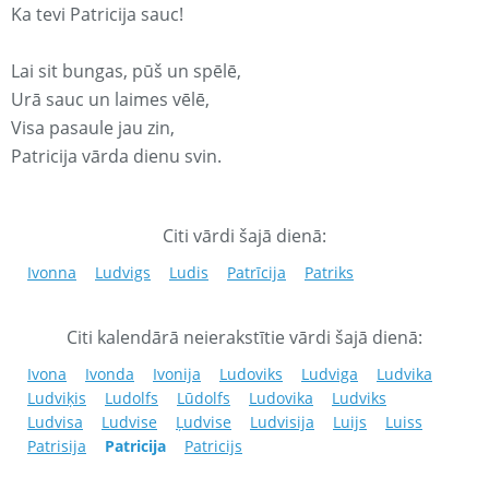
Ka tevi Patricija sauc!
Lai sit bungas, pūš un spēlē,
Urā sauc un laimes vēlē,
Visa pasaule jau zin,
Patricija vārda dienu svin.
Citi vārdi šajā dienā:
Ivonna
Ludvigs
Ludis
Patrīcija
Patriks
Citi kalendārā neierakstītie vārdi šajā dienā:
Ivona
Ivonda
Ivonija
Ludoviks
Ludviga
Ludvika
Ludviķis
Ludolfs
Lūdolfs
Ludovika
Ludviks
Ludvisa
Ludvise
Ļudvise
Ludvisija
Luijs
Luiss
Patrisija
Patricija
Patricijs