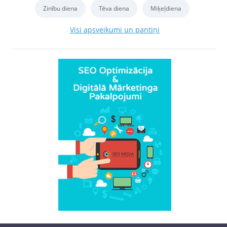
Zinību diena
Tēva diena
Miķeļdiena
Visi apsveikumi un pantiņi