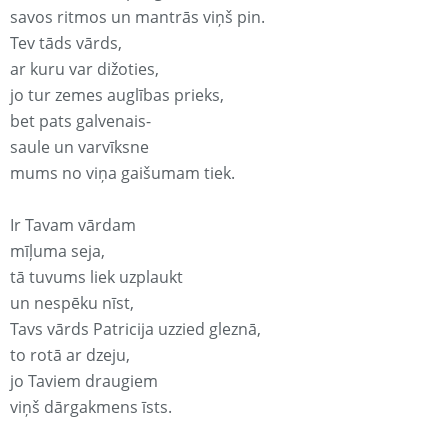
savos ritmos un mantrās viņš pin.
Tev tāds vārds,
ar kuru var dižoties,
jo tur zemes auglības prieks,
bet pats galvenais-
saule un varvīksne
mums no viņa gaišumam tiek.
Ir Tavam vārdam
mīļuma seja,
tā tuvums liek uzplaukt
un nespēku nīst,
Tavs vārds Patricija uzzied gleznā,
to rotā ar dzeju,
jo Taviem draugiem
viņš dārgakmens īsts.