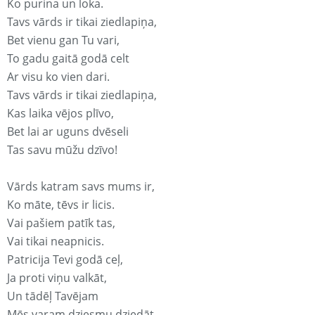
Ko purina un loka.
Tavs vārds ir tikai ziedlapiņa,
Bet vienu gan Tu vari,
To gadu gaitā godā celt
Ar visu ko vien dari.
Tavs vārds ir tikai ziedlapiņa,
Kas laika vējos plīvo,
Bet lai ar uguns dvēseli
Tas savu mūžu dzīvo!
Vārds katram savs mums ir,
Ko māte, tēvs ir licis.
Vai pašiem patīk tas,
Vai tikai neapnicis.
Patricija Tevi godā ceļ,
Ja proti viņu valkāt,
Un tādēļ Tavējam
Mēs varam dziesmu dziedāt.