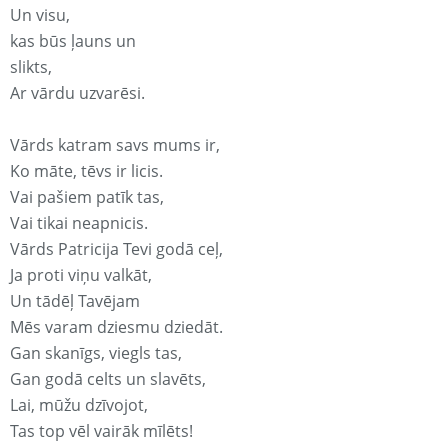
Un visu,
kas būs ļauns un
slikts,
Ar vārdu uzvarēsi.
Vārds katram savs mums ir,
Ko māte, tēvs ir licis.
Vai pašiem patīk tas,
Vai tikai neapnicis.
Vārds Patricija Tevi godā ceļ,
Ja proti viņu valkāt,
Un tādēļ Tavējam
Mēs varam dziesmu dziedāt.
Gan skanīgs, viegls tas,
Gan godā celts un slavēts,
Lai, mūžu dzīvojot,
Tas top vēl vairāk mīlēts!