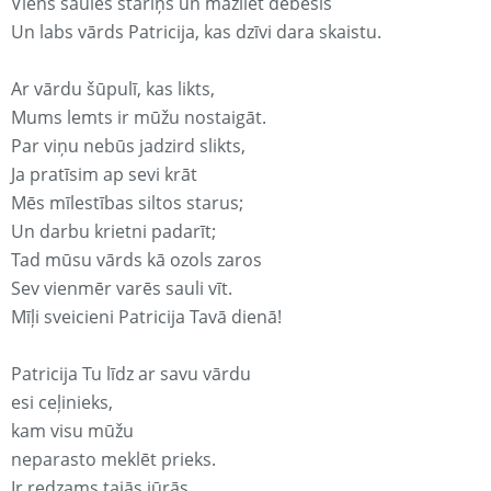
Viens saules stariņš un mazliet debesis
Un labs vārds Patricija, kas dzīvi dara skaistu.
Ar vārdu šūpulī, kas likts,
Mums lemts ir mūžu nostaigāt.
Par viņu nebūs jadzird slikts,
Ja pratīsim ap sevi krāt
Mēs mīlestības siltos starus;
Un darbu krietni padarīt;
Tad mūsu vārds kā ozols zaros
Sev vienmēr varēs sauli vīt.
Mīļi sveicieni Patricija Tavā dienā!
Patricija Tu līdz ar savu vārdu
esi ceļinieks,
kam visu mūžu
neparasto meklēt prieks.
Ir redzams tajās jūrās