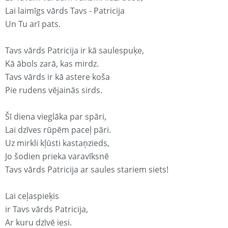
Lai laimīgs vārds Tavs - Patricija
Un Tu arī pats.
Tavs vārds Patricija ir kā saulespuķe,
Kā ābols zarā, kas mirdz.
Tavs vārds ir kā astere koša
Pie rudens vējainās sirds.
Šī diena vieglāka par spāri,
Lai dzīves rūpēm paceļ pāri.
Uz mirkli kļūsti kastaņzieds,
Jo šodien prieka varavīksnē
Tavs vārds Patricija ar saules stariem siets!
Lai ceļaspieķis
ir Tavs vārds Patricija,
Ar kuru dzīvē iesi.