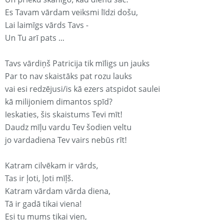
Es Tavam vārdam veiksmi līdzi došu,
Lai laimīgs vārds Tavs -
Un Tu arī pats ...
Tavs vārdiņš Patricija tik mīligs un jauks
Par to nav skaistāks pat rozu lauks
vai esi redzējusi/is kā ezers atspidot saulei
kā milijoniem dimantos spīd?
Ieskaties, šis skaistums Tevi mīt!
Daudz mīļu vardu Tev šodien veltu
jo vardadiena Tev vairs nebūs rīt!
Katram cilvēkam ir vārds,
Tas ir ļoti, ļoti mīļš.
Katram vārdam vārda diena,
Tā ir gadā tikai viena!
Esi tu mums tikai vien,