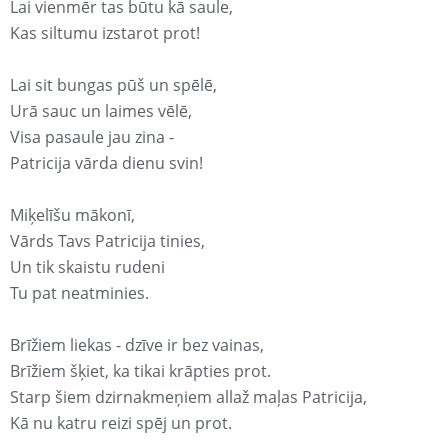
Lai vienmēr tas būtu kā saule,
Kas siltumu izstarot prot!
Lai sit bungas pūš un spēlē,
Urā sauc un laimes vēlē,
Visa pasaule jau zina -
Patricija vārda dienu svin!
Miķelīšu mākonī,
Vārds Tavs Patricija tinies,
Un tik skaistu rudeni
Tu pat neatminies.
Brīžiem liekas - dzīve ir bez vainas,
Brīžiem šķiet, ka tikai krāpties prot.
Starp šiem dzirnakmeņiem allaž maļas Patricija,
Kā nu katru reizi spēj un prot.