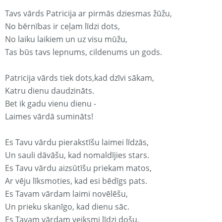
Tavs vārds Patricija ar pirmās dziesmas žūžu,
No bērnības ir ceļam līdzi dots,
No laiku laikiem un uz visu mūžu,
Tas būs tavs lepnums, cildenums un gods.
Patricija vārds tiek dots,kad dzīvi sākam,
Katru dienu daudzināts.
Bet ik gadu vienu dienu -
Laimes vārdā sumināts!
Es Tavu vārdu pierakstīšu laimei līdzās,
Un sauli dāvāšu, kad nomaldījies stars.
Es Tavu vārdu aizsūtīšu priekam matos,
Ar vēju līksmoties, kad esi bēdīgs pats.
Es Tavam vārdam laimi novēlēšu,
Un prieku skanīgo, kad dienu sāc.
Es Tavam vārdam veiksmi līdzi došu,