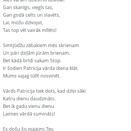
Gan skanīgs, viegls tas,
Gan godā celts un slavēts,
Lai, mūžu dzīvojot,
Tas top vēl vairāk mīlēts!
Simtjūdžu zābakiem mēs skrienam
Un pāri dziļām jūrām brienam.
Bet kādā brīdi sakam Stop.
Ir šodien Patricija vārda diena klāt.
Mums vajag tūlīt nosvinēt.
Vārds Patricija tiek dots, kad dzīvi sāki
Katru dienu daudzināts.
Bet ik gadu vienu dienu
Laimes vārdā sumināts!
Es došu šo zvaigzni Tev,