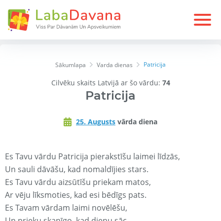
Patricija
Sākumlapa
Varda dienas
Cilvēku skaits Latvijā ar šo vārdu:
74
Patricija
25. Augusts
vārda diena
Es Tavu vārdu Patricija pierakstīšu laimei līdzās,
Un sauli dāvāšu, kad nomaldījies stars.
Es Tavu vārdu aizsūtīšu priekam matos,
Ar vēju līksmoties, kad esi bēdīgs pats.
Es Tavam vārdam laimi novēlēšu,
Un prieku skanīgo, kad dienu sāc.