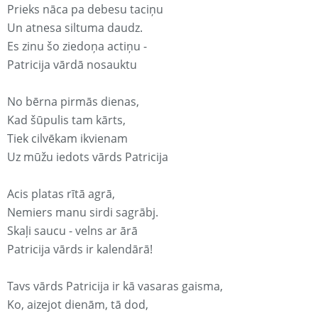
Prieks nāca pa debesu taciņu
Un atnesa siltuma daudz.
Es zinu šo ziedoņa actiņu -
Patricija vārdā nosauktu
No bērna pirmās dienas,
Kad šūpulis tam kārts,
Tiek cilvēkam ikvienam
Uz mūžu iedots vārds Patricija
Acis platas rītā agrā,
Nemiers manu sirdi sagrābj.
Skaļi saucu - velns ar ārā
Patricija vārds ir kalendārā!
Tavs vārds Patricija ir kā vasaras gaisma,
Ko, aizejot dienām, tā dod,