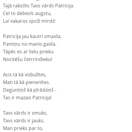
Tajā rakstīts Tavs vārds Patricija.
Cel to debesīs augstu,
Lai vakaros spoži mirdz!
Patricija jau kautri smaida,
Pantiņu no manis gaida.
Tāpēc es ar lielu prieku
Nocitēšu četrrindieku!
Acis tā kā vizbulītes,
Mati tā kā pienenītes.
Deguntiņš kā pīrādziņš -
Tas ir mazais Patricija!
Tavs vārds ir smuks,
Tavs vārds ir jauks,
Man prieks par to,