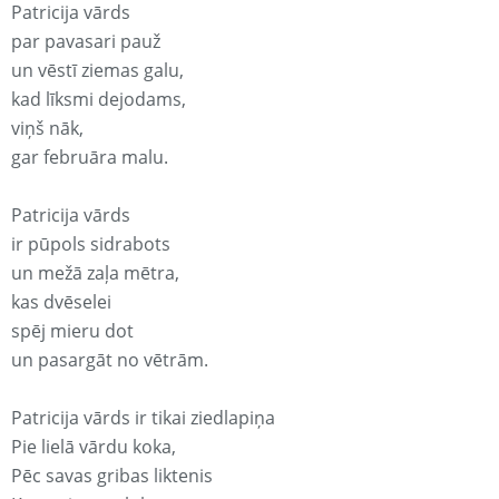
Patricija vārds
par pavasari pauž
un vēstī ziemas galu,
kad līksmi dejodams,
viņš nāk,
gar februāra malu.
Patricija vārds
ir pūpols sidrabots
un mežā zaļa mētra,
kas dvēselei
spēj mieru dot
un pasargāt no vētrām.
Patricija vārds ir tikai ziedlapiņa
Pie lielā vārdu koka,
Pēc savas gribas liktenis