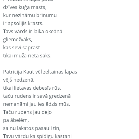
dzīves kuģa masts,
kur nezināmu brīnumu
ir apsolījis krasts.
Tavs vārds ir laika okeānā
gliemežvāks,
kas sevi saprast
tikai mūža rietā sāks.
Patricija Kaut vēl zeltainas lapas
vējš nedzenā,
tikai lietavas debesīs rūs,
taču rudens ir savā gredzenā
nemanāmi jau ieslēdzis mūs.
Taču rudens jau dejo
pa ābelēm,
salnu lakatos pasauli tin,
Tavu vārdu ka spīdīgu kastani