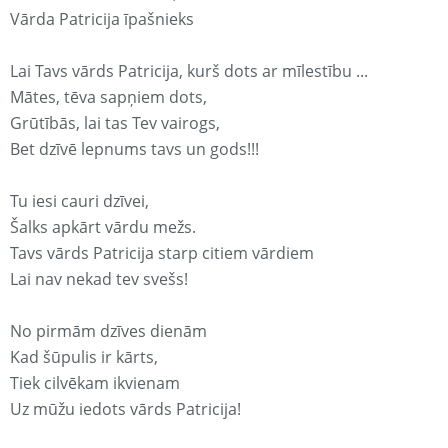
Vārda Patricija īpašnieks
Lai Tavs vārds Patricija, kurš dots ar mīlestību ...
Mātes, tēva sapņiem dots,
Grūtībās, lai tas Tev vairogs,
Bet dzīvē lepnums tavs un gods!!!
Tu iesi cauri dzīvei,
Šalks apkārt vārdu mežs.
Tavs vārds Patricija starp citiem vārdiem
Lai nav nekad tev svešs!
No pirmām dzīves dienām
Kad šūpulis ir kārts,
Tiek cilvēkam ikvienam
Uz mūžu iedots vārds Patricija!