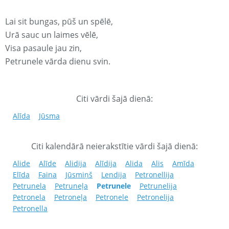
Lai sit bungas, pūš un spēlē,
Urā sauc un laimes vēlē,
Visa pasaule jau zin,
Petrunele vārda dienu svin.
Citi vārdi šajā dienā:
Alīda
Jūsma
Citi kalendārā neierakstītie vārdi šajā dienā:
Alide
Alīde
Alidija
Alīdija
Alida
Alis
Amīda
Elīda
Faina
Jūsmiņš
Lendija
Petronellija
Petrunela
Petruneļa
Petrunele
Petrunelija
Petronela
Petroneļa
Petronele
Petronelija
Petronella