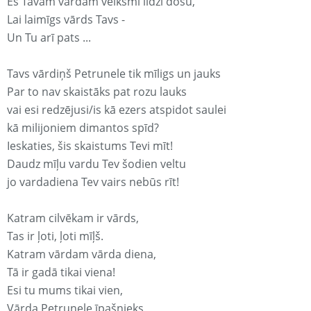
Es Tavam vārdam veiksmi līdzi došu,
Lai laimīgs vārds Tavs -
Un Tu arī pats ...
Tavs vārdiņš Petrunele tik mīligs un jauks
Par to nav skaistāks pat rozu lauks
vai esi redzējusi/is kā ezers atspidot saulei
kā milijoniem dimantos spīd?
Ieskaties, šis skaistums Tevi mīt!
Daudz mīļu vardu Tev šodien veltu
jo vardadiena Tev vairs nebūs rīt!
Katram cilvēkam ir vārds,
Tas ir ļoti, ļoti mīļš.
Katram vārdam vārda diena,
Tā ir gadā tikai viena!
Esi tu mums tikai vien,
Vārda Petrunele īpašnieks