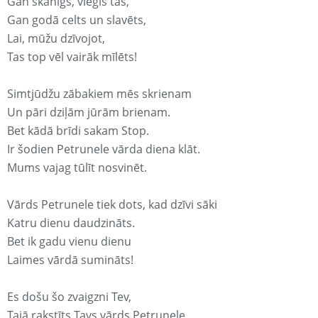
Gan skanīgs, viegls tas,
Gan godā celts un slavēts,
Lai, mūžu dzīvojot,
Tas top vēl vairāk mīlēts!
Simtjūdžu zābakiem mēs skrienam
Un pāri dziļām jūrām brienam.
Bet kādā brīdi sakam Stop.
Ir šodien Petrunele vārda diena klāt.
Mums vajag tūlīt nosvinēt.
Vārds Petrunele tiek dots, kad dzīvi sāki
Katru dienu daudzināts.
Bet ik gadu vienu dienu
Laimes vārdā sumināts!
Es došu šo zvaigzni Tev,
Tajā rakstīts Tavs vārds Petrunele.