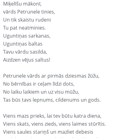
Miķelīšu mākonī,
vārds Petrunele tinies,
Un tik skaistu rudeni
Tu pat neatminies.
Uguntiņas sarkanas,
Uguntiņas baltas
Tavu vārdu sasilda,
Aizdzen vējus saltus!
Petrunele vārds ar pirmās dziesmas žūžu,
No bērnības ir ceļam līdzi dots,
No laiku laikiem un uz visu mūžu,
Tas būs tavs lepnums, cildenums un gods.
Viens mazs prieks, lai tev būtu katra diena,
Viens skats, viens zieds, viens laimes stūrītis.
Viens saules stariņš un mazliet debesis