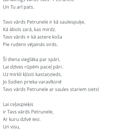
Un Tu arī pats.
Tavs vārds Petrunele ir kā saulespuķe,
Kā ābols zarā, kas mirdz.
Tavs vārds ir kā astere koša
Pie rudens vējainās sirds.
Šī diena vieglāka par spāri,
Lai dzīves rūpēm paceļ pāri.
Uz mirkli kļūsti kastaņzieds,
Jo šodien prieka varavīksnē
Tavs vārds Petrunele ar saules stariem siets!
Lai ceļaspieķis
ir Tavs vārds Petrunele,
Ar kuru dzīvē iesi.
Un visu,