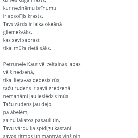
dzīves kuģa masts,
kur nezināmu brīnumu
ir apsolījis krasts.
Tavs vārds ir laika okeānā
gliemežvāks,
kas sevi saprast
tikai mūža rietā sāks.
Petrunele Kaut vēl zeltainas lapas
vējš nedzenā,
tikai lietavas debesīs rūs,
taču rudens ir savā gredzenā
nemanāmi jau ieslēdzis mūs.
Taču rudens jau dejo
pa ābelēm,
salnu lakatos pasauli tin,
Tavu vārdu ka spīdīgu kastani
savos ritmos un mantrās viņš pin.