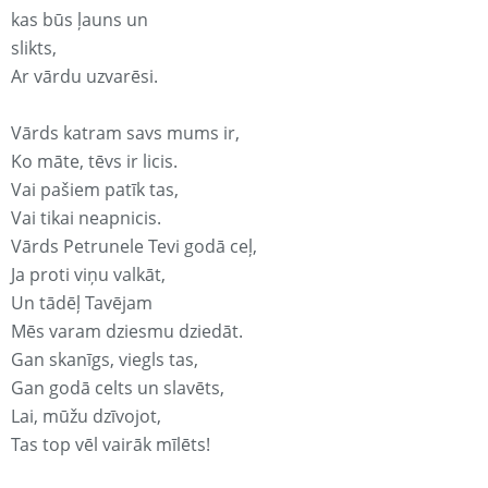
kas būs ļauns un
slikts,
Ar vārdu uzvarēsi.
Vārds katram savs mums ir,
Ko māte, tēvs ir licis.
Vai pašiem patīk tas,
Vai tikai neapnicis.
Vārds Petrunele Tevi godā ceļ,
Ja proti viņu valkāt,
Un tādēļ Tavējam
Mēs varam dziesmu dziedāt.
Gan skanīgs, viegls tas,
Gan godā celts un slavēts,
Lai, mūžu dzīvojot,
Tas top vēl vairāk mīlēts!