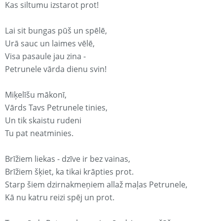
Kas siltumu izstarot prot!
Lai sit bungas pūš un spēlē,
Urā sauc un laimes vēlē,
Visa pasaule jau zina -
Petrunele vārda dienu svin!
Miķelīšu mākonī,
Vārds Tavs Petrunele tinies,
Un tik skaistu rudeni
Tu pat neatminies.
Brīžiem liekas - dzīve ir bez vainas,
Brīžiem šķiet, ka tikai krāpties prot.
Starp šiem dzirnakmeņiem allaž maļas Petrunele,
Kā nu katru reizi spēj un prot.