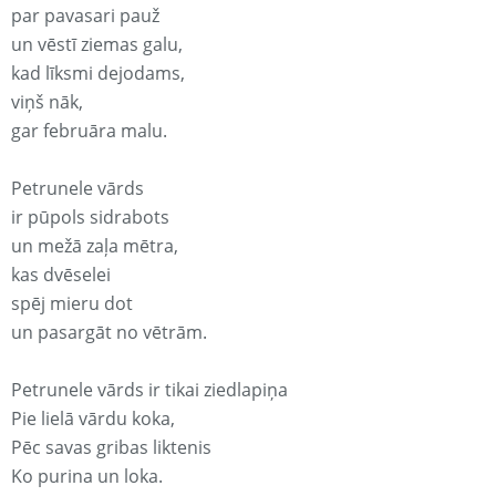
par pavasari pauž
un vēstī ziemas galu,
kad līksmi dejodams,
viņš nāk,
gar februāra malu.
Petrunele vārds
ir pūpols sidrabots
un mežā zaļa mētra,
kas dvēselei
spēj mieru dot
un pasargāt no vētrām.
Petrunele vārds ir tikai ziedlapiņa
Pie lielā vārdu koka,
Pēc savas gribas liktenis
Ko purina un loka.