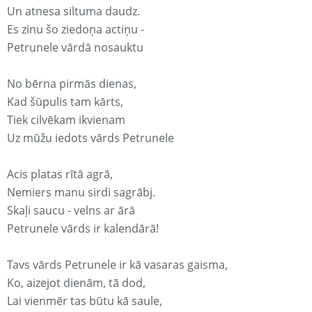
Un atnesa siltuma daudz.
Es zinu šo ziedoņa actiņu -
Petrunele vārdā nosauktu
No bērna pirmās dienas,
Kad šūpulis tam kārts,
Tiek cilvēkam ikvienam
Uz mūžu iedots vārds Petrunele
Acis platas rītā agrā,
Nemiers manu sirdi sagrābj.
Skaļi saucu - velns ar ārā
Petrunele vārds ir kalendārā!
Tavs vārds Petrunele ir kā vasaras gaisma,
Ko, aizejot dienām, tā dod,
Lai vienmēr tas būtu kā saule,