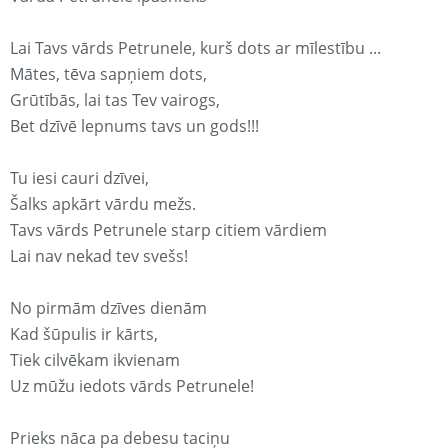
Lai Tavs vārds Petrunele, kurš dots ar mīlestību ...
Mātes, tēva sapņiem dots,
Grūtībās, lai tas Tev vairogs,
Bet dzīvē lepnums tavs un gods!!!
Tu iesi cauri dzīvei,
Šalks apkārt vārdu mežs.
Tavs vārds Petrunele starp citiem vārdiem
Lai nav nekad tev svešs!
No pirmām dzīves dienām
Kad šūpulis ir kārts,
Tiek cilvēkam ikvienam
Uz mūžu iedots vārds Petrunele!
Prieks nāca pa debesu taciņu