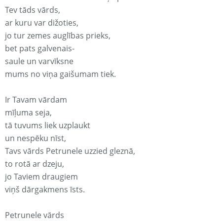
Tev tāds vārds,
ar kuru var dižoties,
jo tur zemes auglības prieks,
bet pats galvenais-
saule un varvīksne
mums no viņa gaišumam tiek.
Ir Tavam vārdam
mīļuma seja,
tā tuvums liek uzplaukt
un nespēku nīst,
Tavs vārds Petrunele uzzied gleznā,
to rotā ar dzeju,
jo Taviem draugiem
viņš dārgakmens īsts.
Petrunele vārds