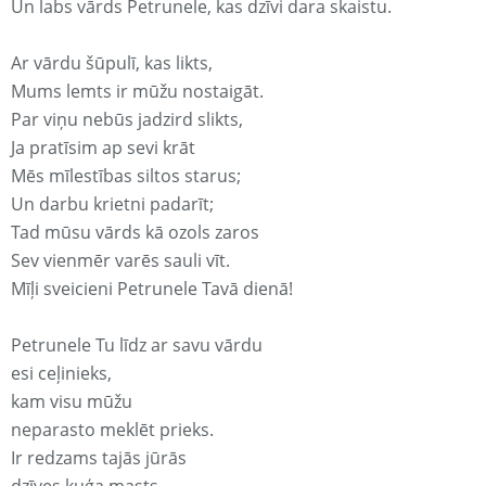
Un labs vārds Petrunele, kas dzīvi dara skaistu.
Ar vārdu šūpulī, kas likts,
Mums lemts ir mūžu nostaigāt.
Par viņu nebūs jadzird slikts,
Ja pratīsim ap sevi krāt
Mēs mīlestības siltos starus;
Un darbu krietni padarīt;
Tad mūsu vārds kā ozols zaros
Sev vienmēr varēs sauli vīt.
Mīļi sveicieni Petrunele Tavā dienā!
Petrunele Tu līdz ar savu vārdu
esi ceļinieks,
kam visu mūžu
neparasto meklēt prieks.
Ir redzams tajās jūrās