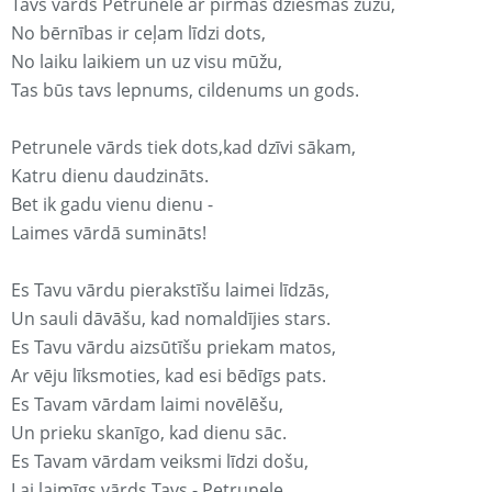
Tavs vārds Petrunele ar pirmās dziesmas žūžu,
No bērnības ir ceļam līdzi dots,
No laiku laikiem un uz visu mūžu,
Tas būs tavs lepnums, cildenums un gods.
Petrunele vārds tiek dots,kad dzīvi sākam,
Katru dienu daudzināts.
Bet ik gadu vienu dienu -
Laimes vārdā sumināts!
Es Tavu vārdu pierakstīšu laimei līdzās,
Un sauli dāvāšu, kad nomaldījies stars.
Es Tavu vārdu aizsūtīšu priekam matos,
Ar vēju līksmoties, kad esi bēdīgs pats.
Es Tavam vārdam laimi novēlēšu,
Un prieku skanīgo, kad dienu sāc.
Es Tavam vārdam veiksmi līdzi došu,
Lai laimīgs vārds Tavs - Petrunele