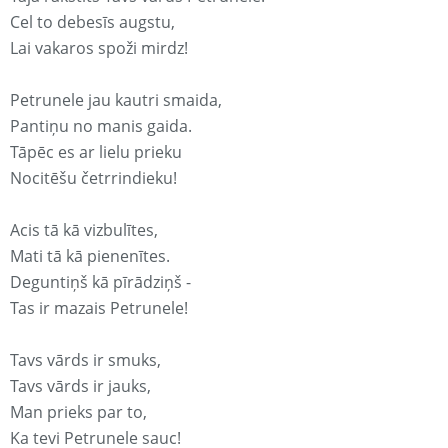
Cel to debesīs augstu,
Lai vakaros spoži mirdz!
Petrunele jau kautri smaida,
Pantiņu no manis gaida.
Tāpēc es ar lielu prieku
Nocitēšu četrrindieku!
Acis tā kā vizbulītes,
Mati tā kā pienenītes.
Deguntiņš kā pīrādziņš -
Tas ir mazais Petrunele!
Tavs vārds ir smuks,
Tavs vārds ir jauks,
Man prieks par to,
Ka tevi Petrunele sauc!