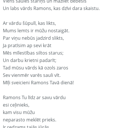
Viens saules stariņš un mazliet debesis
Un labs vārds Ramons, kas dzīvi dara skaistu.
Ar vārdu šūpulī, kas likts,
Mums lemts ir mūžu nostaigāt.
Par viņu nebūs jadzird slikts,
Ja pratīsim ap sevi krāt
Mēs mīlestības siltos starus;
Un darbu krietni padarīt;
Tad mūsu vārds kā ozols zaros
Sev vienmēr varēs sauli vīt.
Mīļi sveicieni Ramons Tavā dienā!
Ramons Tu līdz ar savu vārdu
esi ceļinieks,
kam visu mūžu
neparasto meklēt prieks.
Ir redzams tajās jūrās