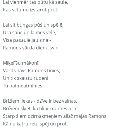
Lai vienmēr tas būtu kā saule,
Kas siltumu izstarot prot!
Lai sit bungas pūš un spēlē,
Urā sauc un laimes vēlē,
Visa pasaule jau zina -
Ramons vārda dienu svin!
Miķelīšu mākonī,
Vārds Tavs Ramons tinies,
Un tik skaistu rudeni
Tu pat neatminies.
Brīžiem liekas - dzīve ir bez vainas,
Brīžiem šķiet, ka tikai krāpties prot.
Starp šiem dzirnakmeņiem allaž maļas Ramons,
Kā nu katru reizi spēj un prot.