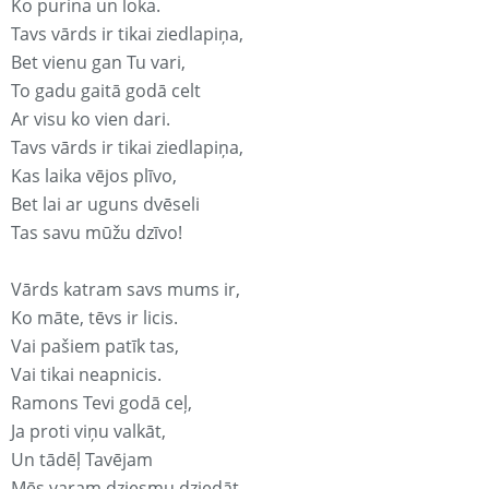
Ko purina un loka.
Tavs vārds ir tikai ziedlapiņa,
Bet vienu gan Tu vari,
To gadu gaitā godā celt
Ar visu ko vien dari.
Tavs vārds ir tikai ziedlapiņa,
Kas laika vējos plīvo,
Bet lai ar uguns dvēseli
Tas savu mūžu dzīvo!
Vārds katram savs mums ir,
Ko māte, tēvs ir licis.
Vai pašiem patīk tas,
Vai tikai neapnicis.
Ramons Tevi godā ceļ,
Ja proti viņu valkāt,
Un tādēļ Tavējam
Mēs varam dziesmu dziedāt.