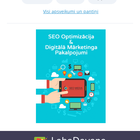
Visi apsveikumi un pantiņi