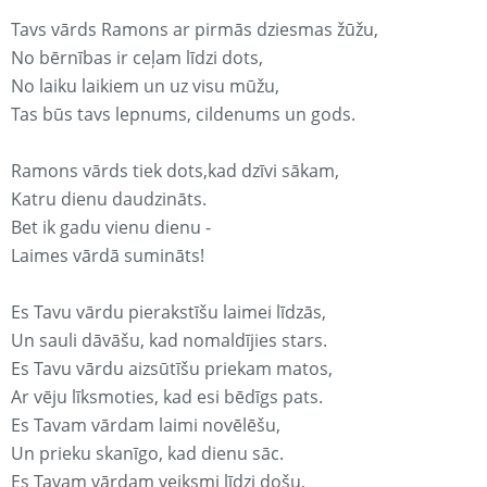
Tavs vārds Ramons ar pirmās dziesmas žūžu,
No bērnības ir ceļam līdzi dots,
No laiku laikiem un uz visu mūžu,
Tas būs tavs lepnums, cildenums un gods.
Ramons vārds tiek dots,kad dzīvi sākam,
Katru dienu daudzināts.
Bet ik gadu vienu dienu -
Laimes vārdā sumināts!
Es Tavu vārdu pierakstīšu laimei līdzās,
Un sauli dāvāšu, kad nomaldījies stars.
Es Tavu vārdu aizsūtīšu priekam matos,
Ar vēju līksmoties, kad esi bēdīgs pats.
Es Tavam vārdam laimi novēlēšu,
Un prieku skanīgo, kad dienu sāc.
Es Tavam vārdam veiksmi līdzi došu,