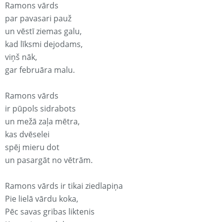
Ramons vārds
par pavasari pauž
un vēstī ziemas galu,
kad līksmi dejodams,
viņš nāk,
gar februāra malu.
Ramons vārds
ir pūpols sidrabots
un mežā zaļa mētra,
kas dvēselei
spēj mieru dot
un pasargāt no vētrām.
Ramons vārds ir tikai ziedlapiņa
Pie lielā vārdu koka,
Pēc savas gribas liktenis