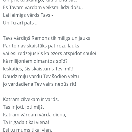
Es Tavam vārdam veiksmi līdzi došu,
Lai laimīgs vārds Tavs -
Un Tu arī pats ...
Tavs vārdiņš Ramons tik mīligs un jauks
Par to nav skaistāks pat rozu lauks
vai esi redzējusi/is kā ezers atspidot saulei
kā milijoniem dimantos spīd?
Ieskaties, šis skaistums Tevi mīt!
Daudz mīļu vardu Tev šodien veltu
jo vardadiena Tev vairs nebūs rīt!
Katram cilvēkam ir vārds,
Tas ir ļoti, ļoti mīļš.
Katram vārdam vārda diena,
Tā ir gadā tikai viena!
Esi tu mums tikai vien,