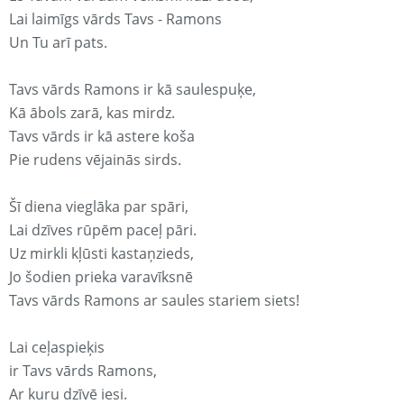
Lai laimīgs vārds Tavs - Ramons
Un Tu arī pats.
Tavs vārds Ramons ir kā saulespuķe,
Kā ābols zarā, kas mirdz.
Tavs vārds ir kā astere koša
Pie rudens vējainās sirds.
Šī diena vieglāka par spāri,
Lai dzīves rūpēm paceļ pāri.
Uz mirkli kļūsti kastaņzieds,
Jo šodien prieka varavīksnē
Tavs vārds Ramons ar saules stariem siets!
Lai ceļaspieķis
ir Tavs vārds Ramons,
Ar kuru dzīvē iesi.