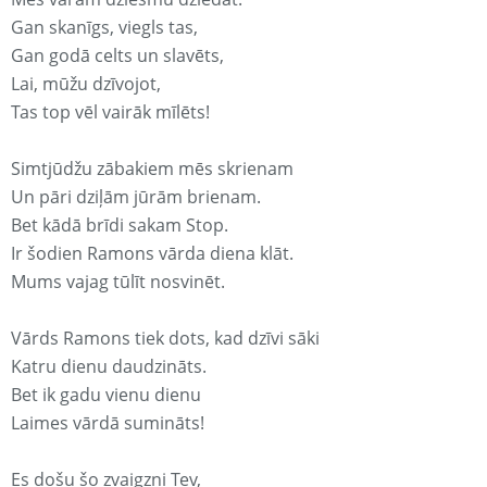
Gan skanīgs, viegls tas,
Gan godā celts un slavēts,
Lai, mūžu dzīvojot,
Tas top vēl vairāk mīlēts!
Simtjūdžu zābakiem mēs skrienam
Un pāri dziļām jūrām brienam.
Bet kādā brīdi sakam Stop.
Ir šodien Ramons vārda diena klāt.
Mums vajag tūlīt nosvinēt.
Vārds Ramons tiek dots, kad dzīvi sāki
Katru dienu daudzināts.
Bet ik gadu vienu dienu
Laimes vārdā sumināts!
Es došu šo zvaigzni Tev,