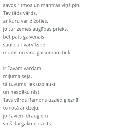
savos ritmos un mantrās viņš pin.
Tev tāds vārds,
ar kuru var dižoties,
jo tur zemes auglības prieks,
bet pats galvenais-
saule un varvīksne
mums no viņa gaišumam tiek.
Ir Tavam vārdam
mīļuma seja,
tā tuvums liek uzplaukt
un nespēku nīst,
Tavs vārds Ramons uzzied gleznā,
to rotā ar dzeju,
jo Taviem draugiem
viņš dārgakmens īsts.