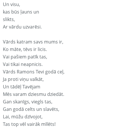
Un visu,
kas būs ļauns un
slikts,
Ar vārdu uzvarēsi.
Vārds katram savs mums ir,
Ko māte, tēvs ir licis.
Vai pašiem patīk tas,
Vai tikai neapnicis.
Vārds Ramons Tevi godā ceļ,
Ja proti viņu valkāt,
Un tādēļ Tavējam
Mēs varam dziesmu dziedāt.
Gan skanīgs, viegls tas,
Gan godā celts un slavēts,
Lai, mūžu dzīvojot,
Tas top vēl vairāk mīlēts!