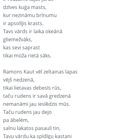
dzīves kuģa masts,
kur nezināmu brīnumu
ir apsolījis krasts.
Tavs vārds ir laika okeānā
gliemežvāks,
kas sevi saprast
tikai mūža rietā sāks.
Ramons Kaut vēl zeltainas lapas
vējš nedzenā,
tikai lietavas debesīs rūs,
taču rudens ir savā gredzenā
nemanāmi jau ieslēdzis mūs.
Taču rudens jau dejo
pa ābelēm,
salnu lakatos pasauli tin,
Tavu vārdu ka spīdīgu kastani