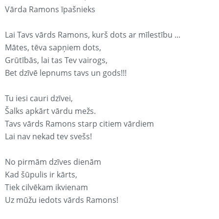
Vārda Ramons īpašnieks
Lai Tavs vārds Ramons, kurš dots ar mīlestību ...
Mātes, tēva sapņiem dots,
Grūtībās, lai tas Tev vairogs,
Bet dzīvē lepnums tavs un gods!!!
Tu iesi cauri dzīvei,
Šalks apkārt vārdu mežs.
Tavs vārds Ramons starp citiem vārdiem
Lai nav nekad tev svešs!
No pirmām dzīves dienām
Kad šūpulis ir kārts,
Tiek cilvēkam ikvienam
Uz mūžu iedots vārds Ramons!