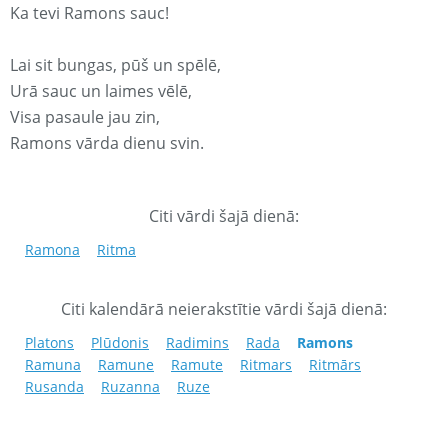
Ka tevi Ramons sauc!
Lai sit bungas, pūš un spēlē,
Urā sauc un laimes vēlē,
Visa pasaule jau zin,
Ramons vārda dienu svin.
Citi vārdi šajā dienā:
Ramona
Ritma
Citi kalendārā neierakstītie vārdi šajā dienā:
Platons
Plūdonis
Radimins
Rada
Ramons
Ramuna
Ramune
Ramute
Ritmars
Ritmārs
Rusanda
Ruzanna
Ruze