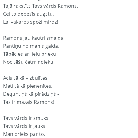
Tajā rakstīts Tavs vārds Ramons.
Cel to debesīs augstu,
Lai vakaros spoži mirdz!
Ramons jau kautri smaida,
Pantiņu no manis gaida.
Tāpēc es ar lielu prieku
Nocitēšu četrrindieku!
Acis tā kā vizbulītes,
Mati tā kā pienenītes.
Deguntiņš kā pīrādziņš -
Tas ir mazais Ramons!
Tavs vārds ir smuks,
Tavs vārds ir jauks,
Man prieks par to,