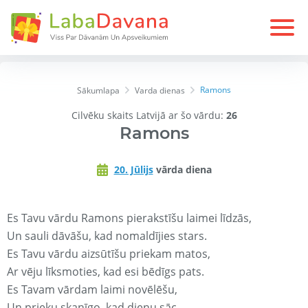
Ramons
Sākumlapa
Varda dienas
Cilvēku skaits Latvijā ar šo vārdu:
26
Ramons
20. Jūlijs
vārda diena
Es Tavu vārdu Ramons pierakstīšu laimei līdzās,
Un sauli dāvāšu, kad nomaldījies stars.
Es Tavu vārdu aizsūtīšu priekam matos,
Ar vēju līksmoties, kad esi bēdīgs pats.
Es Tavam vārdam laimi novēlēšu,
Un prieku skanīgo, kad dienu sāc.