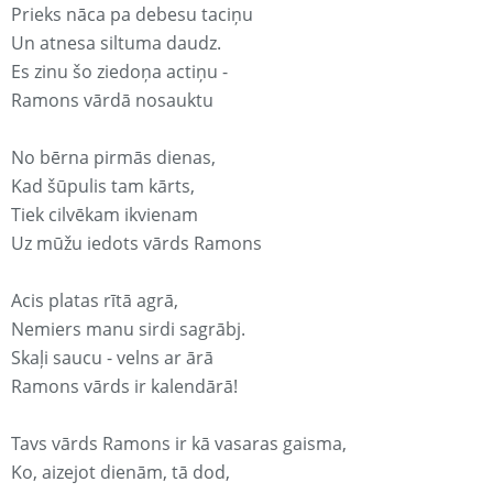
Prieks nāca pa debesu taciņu
Un atnesa siltuma daudz.
Es zinu šo ziedoņa actiņu -
Ramons vārdā nosauktu
No bērna pirmās dienas,
Kad šūpulis tam kārts,
Tiek cilvēkam ikvienam
Uz mūžu iedots vārds Ramons
Acis platas rītā agrā,
Nemiers manu sirdi sagrābj.
Skaļi saucu - velns ar ārā
Ramons vārds ir kalendārā!
Tavs vārds Ramons ir kā vasaras gaisma,
Ko, aizejot dienām, tā dod,