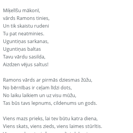
Miķelīšu mākonī,
vārds Ramons tinies,
Un tik skaistu rudeni
Tu pat neatminies.
Uguntiņas sarkanas,
Uguntiņas baltas
Tavu vārdu sasilda,
Aizdzen vējus saltus!
Ramons vārds ar pirmās dziesmas žūžu,
No bērnības ir ceļam līdzi dots,
No laiku laikiem un uz visu mūžu,
Tas būs tavs lepnums, cildenums un gods.
Viens mazs prieks, lai tev būtu katra diena,
Viens skats, viens zieds, viens laimes stūrītis.