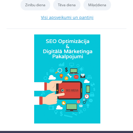
Zinību diena
Tēva diena
Miķeļdiena
Visi apsveikumi un pantiņi