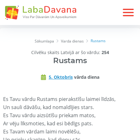
Rustams
Sākumlapa
Varda dienas
Cilvēku skaits Latvijā ar šo vārdu:
254
Rustams
5. Oktobris
vārda diena
Es Tavu vārdu Rustams pierakstīšu laimei līdzās,
Un sauli dāvāšu, kad nomaldījies stars.
Es Tavu vārdu aizsūtīšu priekam matos,
Ar vēju līksmoties, kad esi bēdīgs pats.
Es Tavam vārdam laimi novēlēšu,
Un prieku skanīgo, kad dienu sāc.