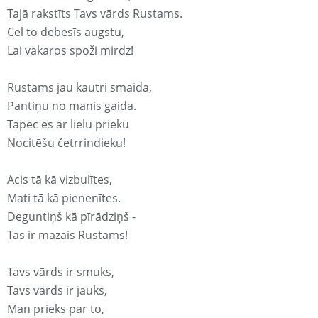
Tajā rakstīts Tavs vārds Rustams.
Cel to debesīs augstu,
Lai vakaros spoži mirdz!
Rustams jau kautri smaida,
Pantiņu no manis gaida.
Tāpēc es ar lielu prieku
Nocitēšu četrrindieku!
Acis tā kā vizbulītes,
Mati tā kā pienenītes.
Deguntiņš kā pīrādziņš -
Tas ir mazais Rustams!
Tavs vārds ir smuks,
Tavs vārds ir jauks,
Man prieks par to,