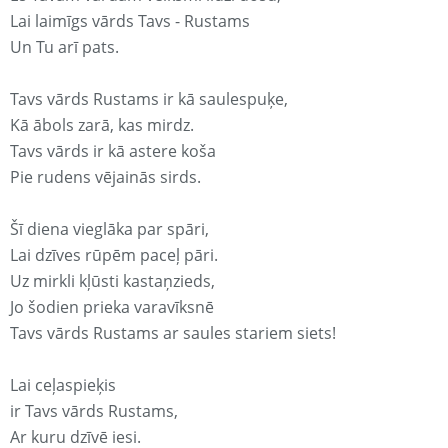
Lai laimīgs vārds Tavs - Rustams
Un Tu arī pats.
Tavs vārds Rustams ir kā saulespuķe,
Kā ābols zarā, kas mirdz.
Tavs vārds ir kā astere koša
Pie rudens vējainās sirds.
Šī diena vieglāka par spāri,
Lai dzīves rūpēm paceļ pāri.
Uz mirkli kļūsti kastaņzieds,
Jo šodien prieka varavīksnē
Tavs vārds Rustams ar saules stariem siets!
Lai ceļaspieķis
ir Tavs vārds Rustams,
Ar kuru dzīvē iesi.