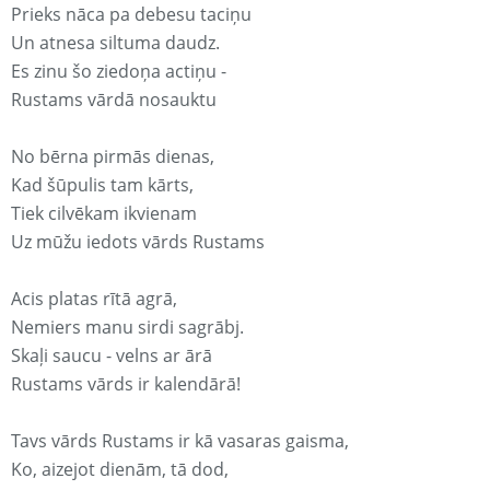
Prieks nāca pa debesu taciņu
Un atnesa siltuma daudz.
Es zinu šo ziedoņa actiņu -
Rustams vārdā nosauktu
No bērna pirmās dienas,
Kad šūpulis tam kārts,
Tiek cilvēkam ikvienam
Uz mūžu iedots vārds Rustams
Acis platas rītā agrā,
Nemiers manu sirdi sagrābj.
Skaļi saucu - velns ar ārā
Rustams vārds ir kalendārā!
Tavs vārds Rustams ir kā vasaras gaisma,
Ko, aizejot dienām, tā dod,