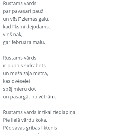
Rustams vārds
par pavasari pauž
un vēstī ziemas galu,
kad līksmi dejodams,
viņš nāk,
gar februāra malu.
Rustams vārds
ir pūpols sidrabots
un mežā zaļa mētra,
kas dvēselei
spēj mieru dot
un pasargāt no vētrām.
Rustams vārds ir tikai ziedlapiņa
Pie lielā vārdu koka,
Pēc savas gribas liktenis