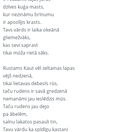
dzīves kuģa masts,
kur nezināmu brīnumu
ir apsolījis krasts.
Tavs vārds ir laika okeānā
gliemežvāks,
kas sevi saprast
tikai mūža rietā sāks.
Rustams Kaut vēl zeltainas lapas
vējš nedzenā,
tikai lietavas debesīs rūs,
taču rudens ir savā gredzenā
nemanāmi jau ieslēdzis mūs.
Taču rudens jau dejo
pa ābelēm,
salnu lakatos pasauli tin,
Tavu vārdu ka spīdīgu kastani