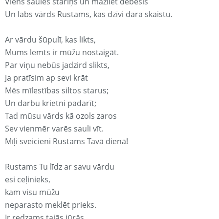
Viens saules stariņš un mazliet debesis
Un labs vārds Rustams, kas dzīvi dara skaistu.
Ar vārdu šūpulī, kas likts,
Mums lemts ir mūžu nostaigāt.
Par viņu nebūs jadzird slikts,
Ja pratīsim ap sevi krāt
Mēs mīlestības siltos starus;
Un darbu krietni padarīt;
Tad mūsu vārds kā ozols zaros
Sev vienmēr varēs sauli vīt.
Mīļi sveicieni Rustams Tavā dienā!
Rustams Tu līdz ar savu vārdu
esi ceļinieks,
kam visu mūžu
neparasto meklēt prieks.
Ir redzams tajās jūrās