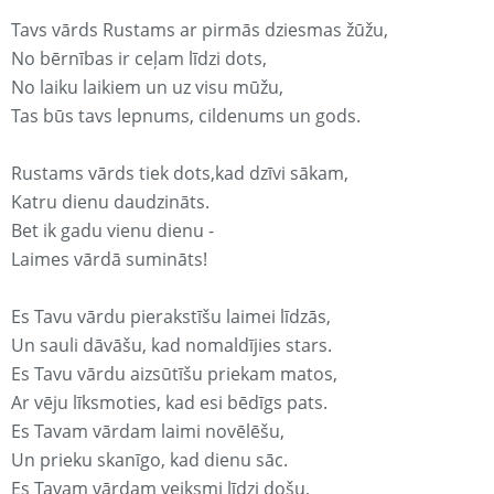
Tavs vārds Rustams ar pirmās dziesmas žūžu,
No bērnības ir ceļam līdzi dots,
No laiku laikiem un uz visu mūžu,
Tas būs tavs lepnums, cildenums un gods.
Rustams vārds tiek dots,kad dzīvi sākam,
Katru dienu daudzināts.
Bet ik gadu vienu dienu -
Laimes vārdā sumināts!
Es Tavu vārdu pierakstīšu laimei līdzās,
Un sauli dāvāšu, kad nomaldījies stars.
Es Tavu vārdu aizsūtīšu priekam matos,
Ar vēju līksmoties, kad esi bēdīgs pats.
Es Tavam vārdam laimi novēlēšu,
Un prieku skanīgo, kad dienu sāc.
Es Tavam vārdam veiksmi līdzi došu,