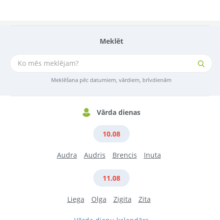
Meklēt
Meklēšana pēc datumiem, vārdiem, brīvdienām
Vārda dienas
10.08
Audra
Audris
Brencis
Inuta
11.08
Liega
Olga
Zigita
Zita