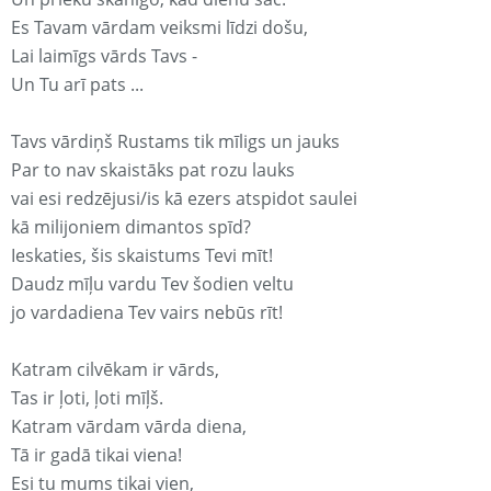
Es Tavam vārdam veiksmi līdzi došu,
Lai laimīgs vārds Tavs -
Un Tu arī pats ...
Tavs vārdiņš Rustams tik mīligs un jauks
Par to nav skaistāks pat rozu lauks
vai esi redzējusi/is kā ezers atspidot saulei
kā milijoniem dimantos spīd?
Ieskaties, šis skaistums Tevi mīt!
Daudz mīļu vardu Tev šodien veltu
jo vardadiena Tev vairs nebūs rīt!
Katram cilvēkam ir vārds,
Tas ir ļoti, ļoti mīļš.
Katram vārdam vārda diena,
Tā ir gadā tikai viena!
Esi tu mums tikai vien,