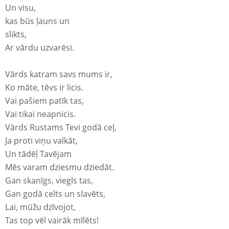
Un visu,
kas būs ļauns un
slikts,
Ar vārdu uzvarēsi.
Vārds katram savs mums ir,
Ko māte, tēvs ir licis.
Vai pašiem patīk tas,
Vai tikai neapnicis.
Vārds Rustams Tevi godā ceļ,
Ja proti viņu valkāt,
Un tādēļ Tavējam
Mēs varam dziesmu dziedāt.
Gan skanīgs, viegls tas,
Gan godā celts un slavēts,
Lai, mūžu dzīvojot,
Tas top vēl vairāk mīlēts!