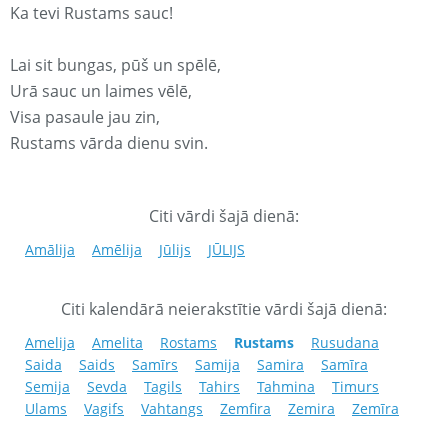
Ka tevi Rustams sauc!
Lai sit bungas, pūš un spēlē,
Urā sauc un laimes vēlē,
Visa pasaule jau zin,
Rustams vārda dienu svin.
Citi vārdi šajā dienā:
Amālija
Amēlija
Jūlijs
JŪLIJS
Citi kalendārā neierakstītie vārdi šajā dienā:
Amelija
Amelita
Rostams
Rustams
Rusudana
Saida
Saids
Samīrs
Samija
Samira
Samīra
Semija
Sevda
Tagils
Tahirs
Tahmina
Timurs
Ulams
Vagifs
Vahtangs
Zemfira
Zemira
Zemīra