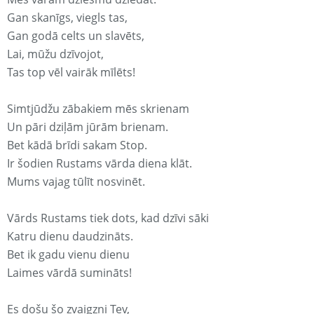
Gan skanīgs, viegls tas,
Gan godā celts un slavēts,
Lai, mūžu dzīvojot,
Tas top vēl vairāk mīlēts!
Simtjūdžu zābakiem mēs skrienam
Un pāri dziļām jūrām brienam.
Bet kādā brīdi sakam Stop.
Ir šodien Rustams vārda diena klāt.
Mums vajag tūlīt nosvinēt.
Vārds Rustams tiek dots, kad dzīvi sāki
Katru dienu daudzināts.
Bet ik gadu vienu dienu
Laimes vārdā sumināts!
Es došu šo zvaigzni Tev,