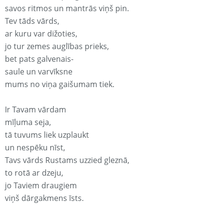
savos ritmos un mantrās viņš pin.
Tev tāds vārds,
ar kuru var dižoties,
jo tur zemes auglības prieks,
bet pats galvenais-
saule un varvīksne
mums no viņa gaišumam tiek.
Ir Tavam vārdam
mīļuma seja,
tā tuvums liek uzplaukt
un nespēku nīst,
Tavs vārds Rustams uzzied gleznā,
to rotā ar dzeju,
jo Taviem draugiem
viņš dārgakmens īsts.