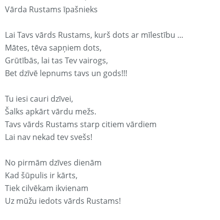
Vārda Rustams īpašnieks
Lai Tavs vārds Rustams, kurš dots ar mīlestību ...
Mātes, tēva sapņiem dots,
Grūtībās, lai tas Tev vairogs,
Bet dzīvē lepnums tavs un gods!!!
Tu iesi cauri dzīvei,
Šalks apkārt vārdu mežs.
Tavs vārds Rustams starp citiem vārdiem
Lai nav nekad tev svešs!
No pirmām dzīves dienām
Kad šūpulis ir kārts,
Tiek cilvēkam ikvienam
Uz mūžu iedots vārds Rustams!