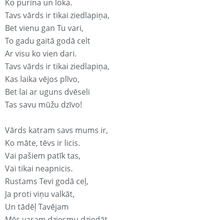
Ko purina un loka.
Tavs vārds ir tikai ziedlapiņa,
Bet vienu gan Tu vari,
To gadu gaitā godā celt
Ar visu ko vien dari.
Tavs vārds ir tikai ziedlapiņa,
Kas laika vējos plīvo,
Bet lai ar uguns dvēseli
Tas savu mūžu dzīvo!
Vārds katram savs mums ir,
Ko māte, tēvs ir licis.
Vai pašiem patīk tas,
Vai tikai neapnicis.
Rustams Tevi godā ceļ,
Ja proti viņu valkāt,
Un tādēļ Tavējam
Mēs varam dziesmu dziedāt.