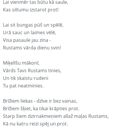
Lai vienmēr tas būtu kā saule,
Kas siltumu izstarot prot!
Lai sit bungas pūš un spēlē,
Urā sauc un laimes vēlē,
Visa pasaule jau zina -
Rustams vārda dienu svin!
Miķelīšu mākonī,
Vārds Tavs Rustams tinies,
Un tik skaistu rudeni
Tu pat neatminies.
Brīžiem liekas - dzīve ir bez vainas,
Brīžiem šķiet, ka tikai krāpties prot.
Starp šiem dzirnakmeņiem allaž maļas Rustams,
Kā nu katru reizi spēj un prot.