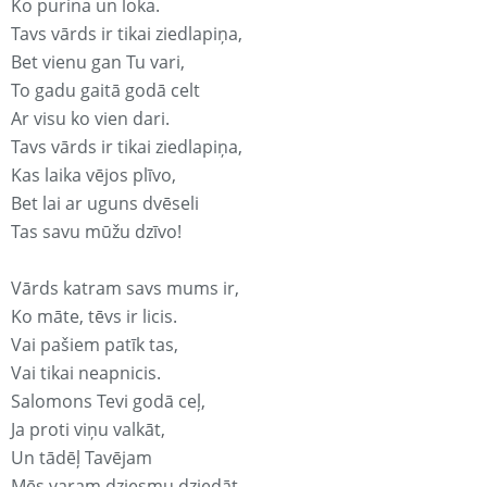
Ko purina un loka.
Tavs vārds ir tikai ziedlapiņa,
Bet vienu gan Tu vari,
To gadu gaitā godā celt
Ar visu ko vien dari.
Tavs vārds ir tikai ziedlapiņa,
Kas laika vējos plīvo,
Bet lai ar uguns dvēseli
Tas savu mūžu dzīvo!
Vārds katram savs mums ir,
Ko māte, tēvs ir licis.
Vai pašiem patīk tas,
Vai tikai neapnicis.
Salomons Tevi godā ceļ,
Ja proti viņu valkāt,
Un tādēļ Tavējam
Mēs varam dziesmu dziedāt.