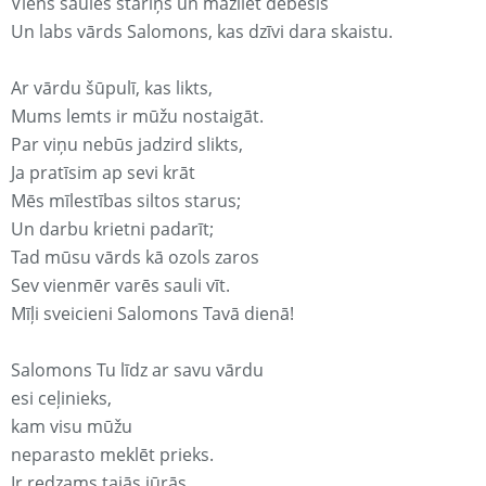
Viens saules stariņš un mazliet debesis
Un labs vārds Salomons, kas dzīvi dara skaistu.
Ar vārdu šūpulī, kas likts,
Mums lemts ir mūžu nostaigāt.
Par viņu nebūs jadzird slikts,
Ja pratīsim ap sevi krāt
Mēs mīlestības siltos starus;
Un darbu krietni padarīt;
Tad mūsu vārds kā ozols zaros
Sev vienmēr varēs sauli vīt.
Mīļi sveicieni Salomons Tavā dienā!
Salomons Tu līdz ar savu vārdu
esi ceļinieks,
kam visu mūžu
neparasto meklēt prieks.
Ir redzams tajās jūrās