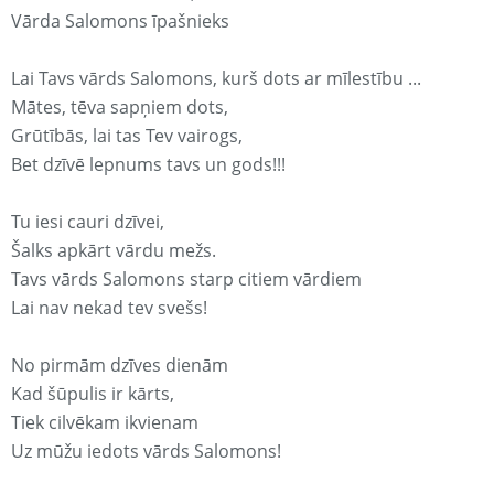
Vārda Salomons īpašnieks
Lai Tavs vārds Salomons, kurš dots ar mīlestību ...
Mātes, tēva sapņiem dots,
Grūtībās, lai tas Tev vairogs,
Bet dzīvē lepnums tavs un gods!!!
Tu iesi cauri dzīvei,
Šalks apkārt vārdu mežs.
Tavs vārds Salomons starp citiem vārdiem
Lai nav nekad tev svešs!
No pirmām dzīves dienām
Kad šūpulis ir kārts,
Tiek cilvēkam ikvienam
Uz mūžu iedots vārds Salomons!