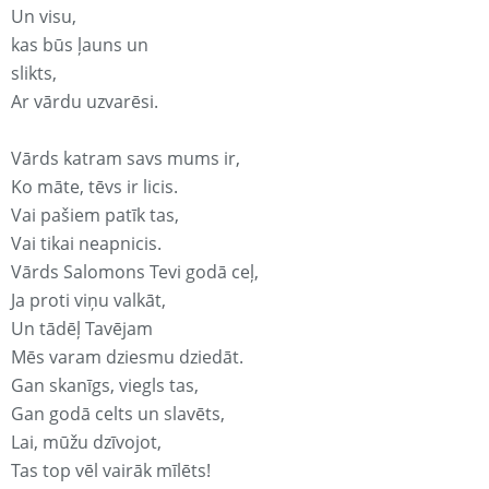
Un visu,
kas būs ļauns un
slikts,
Ar vārdu uzvarēsi.
Vārds katram savs mums ir,
Ko māte, tēvs ir licis.
Vai pašiem patīk tas,
Vai tikai neapnicis.
Vārds Salomons Tevi godā ceļ,
Ja proti viņu valkāt,
Un tādēļ Tavējam
Mēs varam dziesmu dziedāt.
Gan skanīgs, viegls tas,
Gan godā celts un slavēts,
Lai, mūžu dzīvojot,
Tas top vēl vairāk mīlēts!