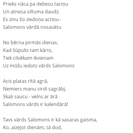
Prieks nāca pa debesu taciņu
Un atnesa siltuma daudz.
Es zinu šo ziedoņa actiņu -
Salomons vārdā nosauktu
No bērna pirmās dienas,
Kad šūpulis tam kārts,
Tiek cilvēkam ikvienam
Uz mūžu iedots vārds Salomons
Acis platas rītā agrā,
Nemiers manu sirdi sagrābj.
Skaļi saucu - velns ar ārā
Salomons vārds ir kalendārā!
Tavs vārds Salomons ir kā vasaras gaisma,
Ko, aizejot dienām, tā dod,