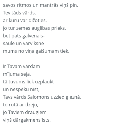
savos ritmos un mantrās viņš pin.
Tev tāds vārds,
ar kuru var dižoties,
jo tur zemes auglības prieks,
bet pats galvenais-
saule un varvīksne
mums no viņa gaišumam tiek.
Ir Tavam vārdam
mīļuma seja,
tā tuvums liek uzplaukt
un nespēku nīst,
Tavs vārds Salomons uzzied gleznā,
to rotā ar dzeju,
jo Taviem draugiem
viņš dārgakmens īsts.