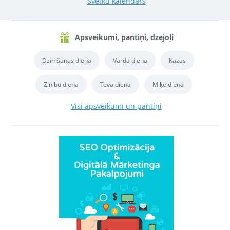
Svētku kalendārs
Apsveikumi, pantiņi, dzejoļi
Dzimšanas diena
Vārda diena
Kāzas
Zinību diena
Tēva diena
Miķeļdiena
Visi apsveikumi un pantiņi