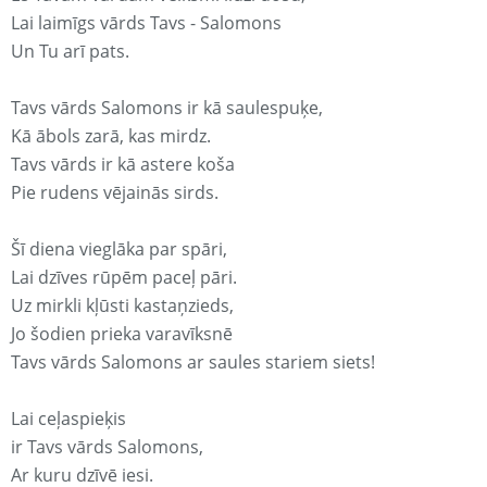
Lai laimīgs vārds Tavs - Salomons
Un Tu arī pats.
Tavs vārds Salomons ir kā saulespuķe,
Kā ābols zarā, kas mirdz.
Tavs vārds ir kā astere koša
Pie rudens vējainās sirds.
Šī diena vieglāka par spāri,
Lai dzīves rūpēm paceļ pāri.
Uz mirkli kļūsti kastaņzieds,
Jo šodien prieka varavīksnē
Tavs vārds Salomons ar saules stariem siets!
Lai ceļaspieķis
ir Tavs vārds Salomons,
Ar kuru dzīvē iesi.