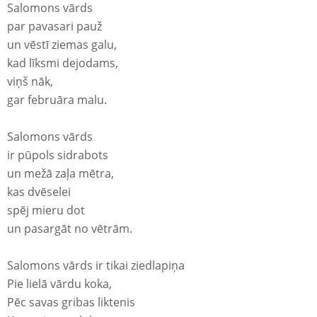
Salomons vārds
par pavasari pauž
un vēstī ziemas galu,
kad līksmi dejodams,
viņš nāk,
gar februāra malu.
Salomons vārds
ir pūpols sidrabots
un mežā zaļa mētra,
kas dvēselei
spēj mieru dot
un pasargāt no vētrām.
Salomons vārds ir tikai ziedlapiņa
Pie lielā vārdu koka,
Pēc savas gribas liktenis