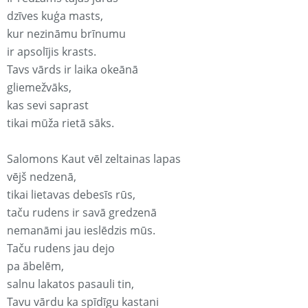
dzīves kuģa masts,
kur nezināmu brīnumu
ir apsolījis krasts.
Tavs vārds ir laika okeānā
gliemežvāks,
kas sevi saprast
tikai mūža rietā sāks.
Salomons Kaut vēl zeltainas lapas
vējš nedzenā,
tikai lietavas debesīs rūs,
taču rudens ir savā gredzenā
nemanāmi jau ieslēdzis mūs.
Taču rudens jau dejo
pa ābelēm,
salnu lakatos pasauli tin,
Tavu vārdu ka spīdīgu kastani