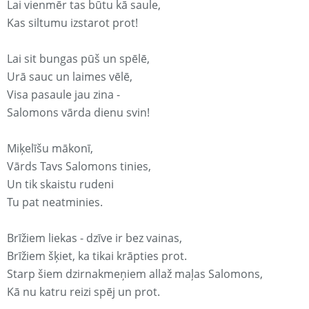
Lai vienmēr tas būtu kā saule,
Kas siltumu izstarot prot!
Lai sit bungas pūš un spēlē,
Urā sauc un laimes vēlē,
Visa pasaule jau zina -
Salomons vārda dienu svin!
Miķelīšu mākonī,
Vārds Tavs Salomons tinies,
Un tik skaistu rudeni
Tu pat neatminies.
Brīžiem liekas - dzīve ir bez vainas,
Brīžiem šķiet, ka tikai krāpties prot.
Starp šiem dzirnakmeņiem allaž maļas Salomons,
Kā nu katru reizi spēj un prot.