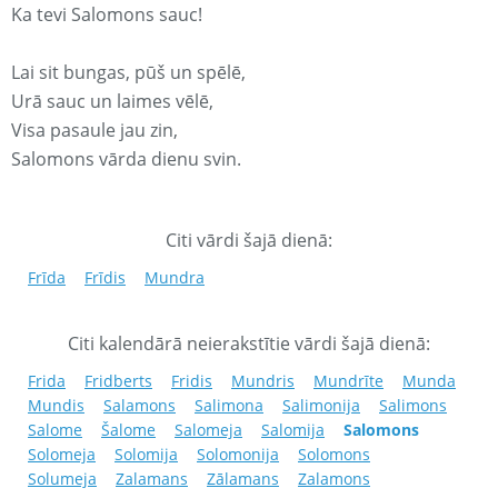
Ka tevi Salomons sauc!
Lai sit bungas, pūš un spēlē,
Urā sauc un laimes vēlē,
Visa pasaule jau zin,
Salomons vārda dienu svin.
Citi vārdi šajā dienā:
Frīda
Frīdis
Mundra
Citi kalendārā neierakstītie vārdi šajā dienā:
Frida
Fridberts
Fridis
Mundris
Mundrīte
Munda
Mundis
Salamons
Salimona
Salimonija
Salimons
Salome
Šalome
Salomeja
Salomija
Salomons
Solomeja
Solomija
Solomonija
Solomons
Solumeja
Zalamans
Zālamans
Zalamons