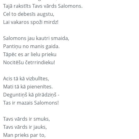
Tajā rakstīts Tavs vārds Salomons.
Cel to debesīs augstu,
Lai vakaros spoži mirdz!
Salomons jau kautri smaida,
Pantiņu no manis gaida.
Tāpēc es ar lielu prieku
Nocitēšu četrrindieku!
Acis tā kā vizbulītes,
Mati tā kā pienenītes.
Deguntiņš kā pīrādziņš -
Tas ir mazais Salomons!
Tavs vārds ir smuks,
Tavs vārds ir jauks,
Man prieks par to,