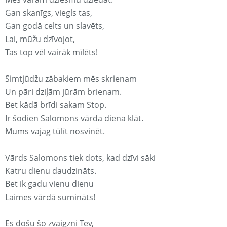
Gan skanīgs, viegls tas,
Gan godā celts un slavēts,
Lai, mūžu dzīvojot,
Tas top vēl vairāk mīlēts!
Simtjūdžu zābakiem mēs skrienam
Un pāri dziļām jūrām brienam.
Bet kādā brīdi sakam Stop.
Ir šodien Salomons vārda diena klāt.
Mums vajag tūlīt nosvinēt.
Vārds Salomons tiek dots, kad dzīvi sāki
Katru dienu daudzināts.
Bet ik gadu vienu dienu
Laimes vārdā sumināts!
Es došu šo zvaigzni Tev,