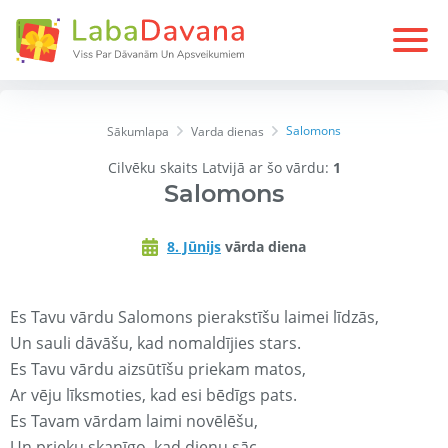
Salomons
Sākumlapa
Varda dienas
Cilvēku skaits Latvijā ar šo vārdu:
1
Salomons
8. Jūnijs
vārda diena
Es Tavu vārdu Salomons pierakstīšu laimei līdzās,
Un sauli dāvāšu, kad nomaldījies stars.
Es Tavu vārdu aizsūtīšu priekam matos,
Ar vēju līksmoties, kad esi bēdīgs pats.
Es Tavam vārdam laimi novēlēšu,
Un prieku skanīgo, kad dienu sāc.