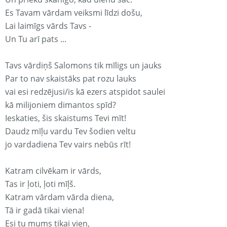
Es Tavam vārdam veiksmi līdzi došu,
Lai laimīgs vārds Tavs -
Un Tu arī pats ...
Tavs vārdiņš Salomons tik mīligs un jauks
Par to nav skaistāks pat rozu lauks
vai esi redzējusi/is kā ezers atspidot saulei
kā milijoniem dimantos spīd?
Ieskaties, šis skaistums Tevi mīt!
Daudz mīļu vardu Tev šodien veltu
jo vardadiena Tev vairs nebūs rīt!
Katram cilvēkam ir vārds,
Tas ir ļoti, ļoti mīļš.
Katram vārdam vārda diena,
Tā ir gadā tikai viena!
Esi tu mums tikai vien,