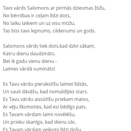
Tavs vārds Salomons ar pirmās dziesmas žūžu,
No bērnības ir ceļam līdzi dots,
No laiku laikiem un uz visu mūžu,
Tas būs tavs lepnums, cildenums un gods.
Salomons vārds tiek dots,kad dzīvi sākam,
Katru dienu daudzināts.
Bet ik gadu vienu dienu -
Laimes vārdā sumināts!
Es Tavu vārdu pierakstīšu laimei līdzās,
Un sauli dāvāšu, kad nomaldījies stars.
Es Tavu vārdu aizsūtīšu priekam matos,
Ar vēju līksmoties, kad esi bēdīgs pats.
Es Tavam vārdam laimi novēlēšu,
Un prieku skanīgo, kad dienu sāc.
Es Tavam vārdam veiksmi līdzi došu,