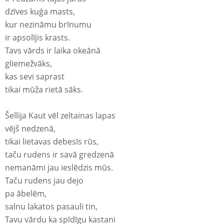
dzīves kuģa masts,
kur nezināmu brīnumu
ir apsolījis krasts.
Tavs vārds ir laika okeānā
gliemežvāks,
kas sevi saprast
tikai mūža rietā sāks.
Šellija Kaut vēl zeltainas lapas
vējš nedzenā,
tikai lietavas debesīs rūs,
taču rudens ir savā gredzenā
nemanāmi jau ieslēdzis mūs.
Taču rudens jau dejo
pa ābelēm,
salnu lakatos pasauli tin,
Tavu vārdu ka spīdīgu kastani