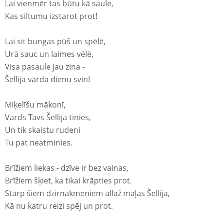
Lai vienmēr tas būtu kā saule,
Kas siltumu izstarot prot!
Lai sit bungas pūš un spēlē,
Urā sauc un laimes vēlē,
Visa pasaule jau zina -
Šellija vārda dienu svin!
Miķelīšu mākonī,
Vārds Tavs Šellija tinies,
Un tik skaistu rudeni
Tu pat neatminies.
Brīžiem liekas - dzīve ir bez vainas,
Brīžiem šķiet, ka tikai krāpties prot.
Starp šiem dzirnakmeņiem allaž maļas Šellija,
Kā nu katru reizi spēj un prot.