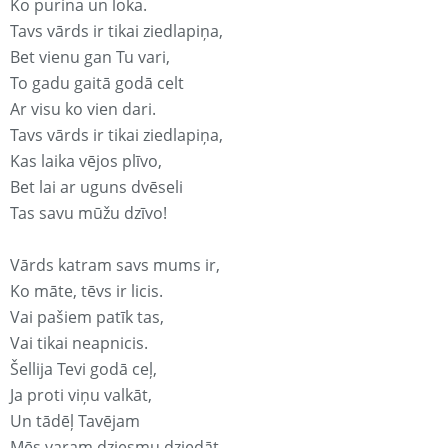
Ko purina un loka.
Tavs vārds ir tikai ziedlapiņa,
Bet vienu gan Tu vari,
To gadu gaitā godā celt
Ar visu ko vien dari.
Tavs vārds ir tikai ziedlapiņa,
Kas laika vējos plīvo,
Bet lai ar uguns dvēseli
Tas savu mūžu dzīvo!
Vārds katram savs mums ir,
Ko māte, tēvs ir licis.
Vai pašiem patīk tas,
Vai tikai neapnicis.
Šellija Tevi godā ceļ,
Ja proti viņu valkāt,
Un tādēļ Tavējam
Mēs varam dziesmu dziedāt.