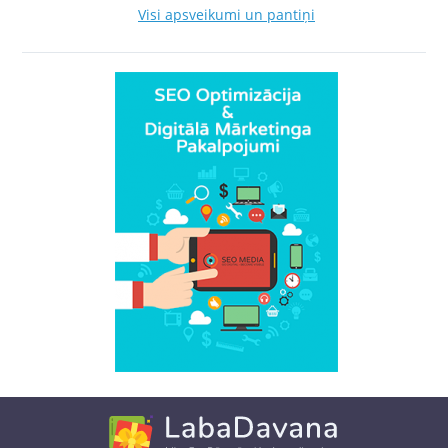
Visi apsveikumi un pantiņi