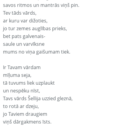
savos ritmos un mantrās viņš pin.
Tev tāds vārds,
ar kuru var dižoties,
jo tur zemes auglības prieks,
bet pats galvenais-
saule un varvīksne
mums no viņa gaišumam tiek.
Ir Tavam vārdam
mīļuma seja,
tā tuvums liek uzplaukt
un nespēku nīst,
Tavs vārds Šellija uzzied gleznā,
to rotā ar dzeju,
jo Taviem draugiem
viņš dārgakmens īsts.