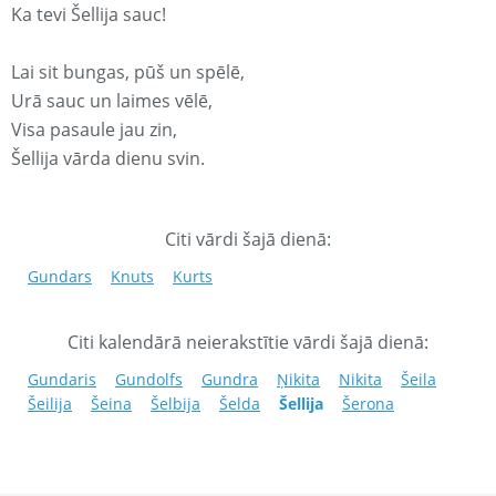
Ka tevi Šellija sauc!
Lai sit bungas, pūš un spēlē,
Urā sauc un laimes vēlē,
Visa pasaule jau zin,
Šellija vārda dienu svin.
Citi vārdi šajā dienā:
Gundars
Knuts
Kurts
Citi kalendārā neierakstītie vārdi šajā dienā:
Gundaris
Gundolfs
Gundra
Ņikita
Nikita
Šeila
Šeilija
Šeina
Šelbija
Šelda
Šellija
Šerona