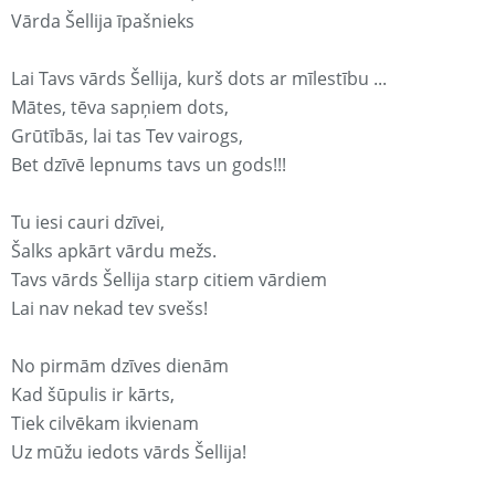
Vārda Šellija īpašnieks
Lai Tavs vārds Šellija, kurš dots ar mīlestību ...
Mātes, tēva sapņiem dots,
Grūtībās, lai tas Tev vairogs,
Bet dzīvē lepnums tavs un gods!!!
Tu iesi cauri dzīvei,
Šalks apkārt vārdu mežs.
Tavs vārds Šellija starp citiem vārdiem
Lai nav nekad tev svešs!
No pirmām dzīves dienām
Kad šūpulis ir kārts,
Tiek cilvēkam ikvienam
Uz mūžu iedots vārds Šellija!