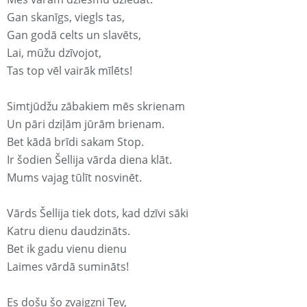
Gan skanīgs, viegls tas,
Gan godā celts un slavēts,
Lai, mūžu dzīvojot,
Tas top vēl vairāk mīlēts!
Simtjūdžu zābakiem mēs skrienam
Un pāri dziļām jūrām brienam.
Bet kādā brīdi sakam Stop.
Ir šodien Šellija vārda diena klāt.
Mums vajag tūlīt nosvinēt.
Vārds Šellija tiek dots, kad dzīvi sāki
Katru dienu daudzināts.
Bet ik gadu vienu dienu
Laimes vārdā sumināts!
Es došu šo zvaigzni Tev,