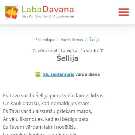
Šellija
Sākumlapa
Varda dienas
Cilvēku skaits Latvijā ar šo vārdu:
7
Šellija
26. Septembris
vārda diena
Es Tavu vārdu Šellija pierakstīšu laimei līdzās,
Un sauli dāvāšu, kad nomaldījies stars.
Es Tavu vārdu aizsūtīšu priekam matos,
Ar vēju līksmoties, kad esi bēdīgs pats.
Es Tavam vārdam laimi novēlēšu,
Un prieku skanīgo, kad dienu sāc.