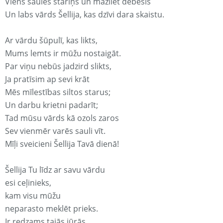
Viens saules stariņš un mazliet debesis
Un labs vārds Šellija, kas dzīvi dara skaistu.
Ar vārdu šūpulī, kas likts,
Mums lemts ir mūžu nostaigāt.
Par viņu nebūs jadzird slikts,
Ja pratīsim ap sevi krāt
Mēs mīlestības siltos starus;
Un darbu krietni padarīt;
Tad mūsu vārds kā ozols zaros
Sev vienmēr varēs sauli vīt.
Mīļi sveicieni Šellija Tavā dienā!
Šellija Tu līdz ar savu vārdu
esi ceļinieks,
kam visu mūžu
neparasto meklēt prieks.
Ir redzams tajās jūrās