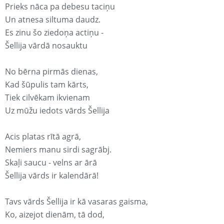
Prieks nāca pa debesu taciņu
Un atnesa siltuma daudz.
Es zinu šo ziedoņa actiņu -
Šellija vārdā nosauktu
No bērna pirmās dienas,
Kad šūpulis tam kārts,
Tiek cilvēkam ikvienam
Uz mūžu iedots vārds Šellija
Acis platas rītā agrā,
Nemiers manu sirdi sagrābj.
Skaļi saucu - velns ar ārā
Šellija vārds ir kalendārā!
Tavs vārds Šellija ir kā vasaras gaisma,
Ko, aizejot dienām, tā dod,