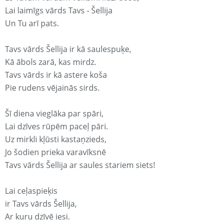
Lai laimīgs vārds Tavs - Šellija
Un Tu arī pats.
Tavs vārds Šellija ir kā saulespuķe,
Kā ābols zarā, kas mirdz.
Tavs vārds ir kā astere koša
Pie rudens vējainās sirds.
Šī diena vieglāka par spāri,
Lai dzīves rūpēm paceļ pāri.
Uz mirkli kļūsti kastaņzieds,
Jo šodien prieka varavīksnē
Tavs vārds Šellija ar saules stariem siets!
Lai ceļaspieķis
ir Tavs vārds Šellija,
Ar kuru dzīvē iesi.