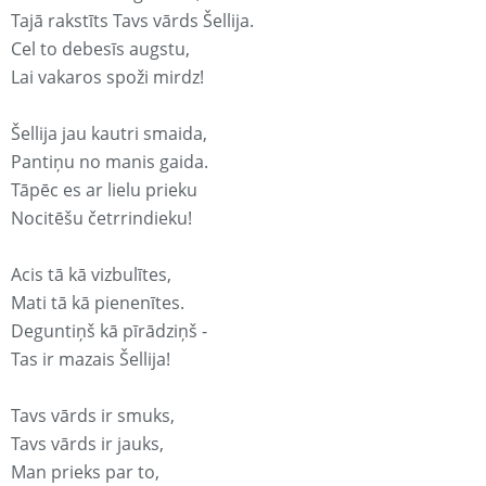
Tajā rakstīts Tavs vārds Šellija.
Cel to debesīs augstu,
Lai vakaros spoži mirdz!
Šellija jau kautri smaida,
Pantiņu no manis gaida.
Tāpēc es ar lielu prieku
Nocitēšu četrrindieku!
Acis tā kā vizbulītes,
Mati tā kā pienenītes.
Deguntiņš kā pīrādziņš -
Tas ir mazais Šellija!
Tavs vārds ir smuks,
Tavs vārds ir jauks,
Man prieks par to,