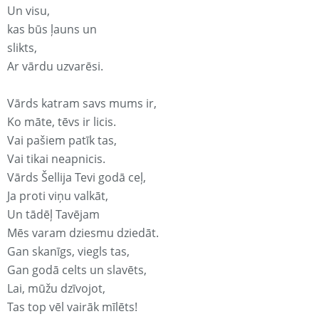
Un visu,
kas būs ļauns un
slikts,
Ar vārdu uzvarēsi.
Vārds katram savs mums ir,
Ko māte, tēvs ir licis.
Vai pašiem patīk tas,
Vai tikai neapnicis.
Vārds Šellija Tevi godā ceļ,
Ja proti viņu valkāt,
Un tādēļ Tavējam
Mēs varam dziesmu dziedāt.
Gan skanīgs, viegls tas,
Gan godā celts un slavēts,
Lai, mūžu dzīvojot,
Tas top vēl vairāk mīlēts!