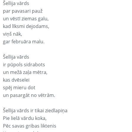
Šellija vārds
par pavasari pauž
un vēstī ziemas galu,
kad līksmi dejodams,
viņš nāk,
gar februāra malu.
Šellija vārds
ir pūpols sidrabots
un mežā zaļa mētra,
kas dvēselei
spēj mieru dot
un pasargāt no vētrām.
Šellija vārds ir tikai ziedlapiņa
Pie lielā vārdu koka,
Pēc savas gribas liktenis