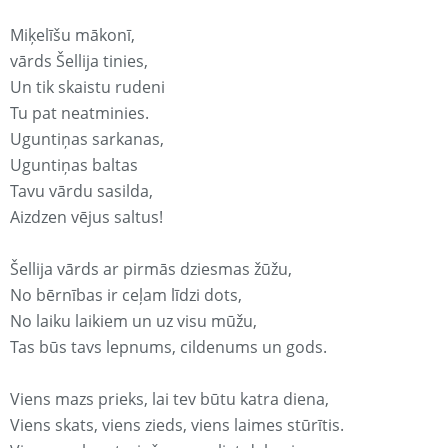
Miķelīšu mākonī,
vārds Šellija tinies,
Un tik skaistu rudeni
Tu pat neatminies.
Uguntiņas sarkanas,
Uguntiņas baltas
Tavu vārdu sasilda,
Aizdzen vējus saltus!
Šellija vārds ar pirmās dziesmas žūžu,
No bērnības ir ceļam līdzi dots,
No laiku laikiem un uz visu mūžu,
Tas būs tavs lepnums, cildenums un gods.
Viens mazs prieks, lai tev būtu katra diena,
Viens skats, viens zieds, viens laimes stūrītis.