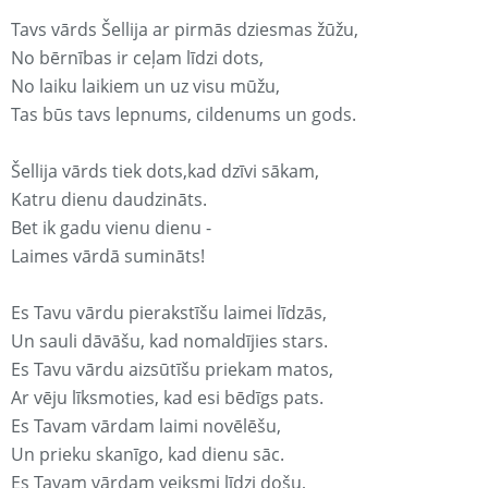
Tavs vārds Šellija ar pirmās dziesmas žūžu,
No bērnības ir ceļam līdzi dots,
No laiku laikiem un uz visu mūžu,
Tas būs tavs lepnums, cildenums un gods.
Šellija vārds tiek dots,kad dzīvi sākam,
Katru dienu daudzināts.
Bet ik gadu vienu dienu -
Laimes vārdā sumināts!
Es Tavu vārdu pierakstīšu laimei līdzās,
Un sauli dāvāšu, kad nomaldījies stars.
Es Tavu vārdu aizsūtīšu priekam matos,
Ar vēju līksmoties, kad esi bēdīgs pats.
Es Tavam vārdam laimi novēlēšu,
Un prieku skanīgo, kad dienu sāc.
Es Tavam vārdam veiksmi līdzi došu,