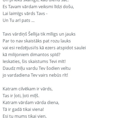
Es Tavam vārdam veiksmi līdzi došu,
Lai laimīgs vārds Tavs -
Un Tu arī pats ...
Tavs vārdiņš Šellija tik mīligs un jauks
Par to nav skaistāks pat rozu lauks
vai esi redzējusi/is kā ezers atspidot saulei
kā milijoniem dimantos spīd?
Ieskaties, šis skaistums Tevi mīt!
Daudz mīļu vardu Tev šodien veltu
jo vardadiena Tev vairs nebūs rīt!
Katram cilvēkam ir vārds,
Tas ir ļoti, ļoti mīļš.
Katram vārdam vārda diena,
Tā ir gadā tikai viena!
Esi tu mums tikai vien,