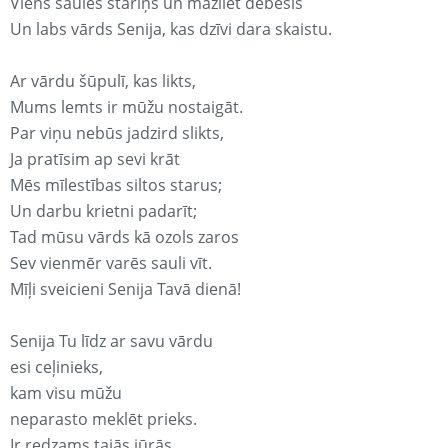
Viens saules stariņš un mazliet debesis
Un labs vārds Senija, kas dzīvi dara skaistu.
Ar vārdu šūpulī, kas likts,
Mums lemts ir mūžu nostaigāt.
Par viņu nebūs jadzird slikts,
Ja pratīsim ap sevi krāt
Mēs mīlestības siltos starus;
Un darbu krietni padarīt;
Tad mūsu vārds kā ozols zaros
Sev vienmēr varēs sauli vīt.
Mīļi sveicieni Senija Tavā dienā!
Senija Tu līdz ar savu vārdu
esi ceļinieks,
kam visu mūžu
neparasto meklēt prieks.
Ir redzams tajās jūrās