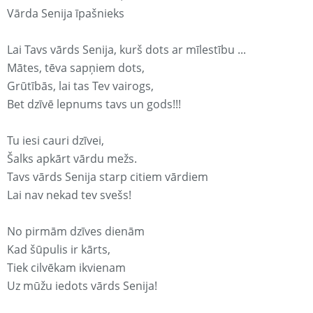
Vārda Senija īpašnieks
Lai Tavs vārds Senija, kurš dots ar mīlestību ...
Mātes, tēva sapņiem dots,
Grūtībās, lai tas Tev vairogs,
Bet dzīvē lepnums tavs un gods!!!
Tu iesi cauri dzīvei,
Šalks apkārt vārdu mežs.
Tavs vārds Senija starp citiem vārdiem
Lai nav nekad tev svešs!
No pirmām dzīves dienām
Kad šūpulis ir kārts,
Tiek cilvēkam ikvienam
Uz mūžu iedots vārds Senija!