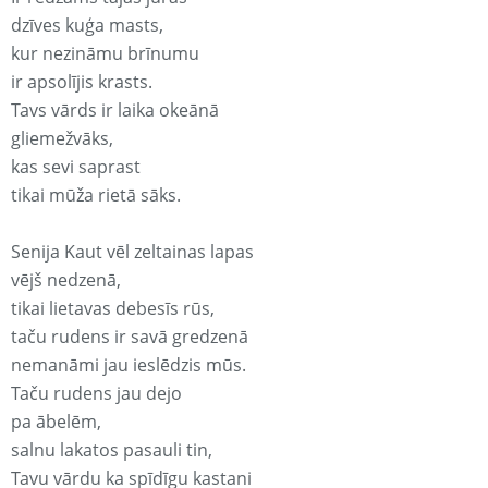
dzīves kuģa masts,
kur nezināmu brīnumu
ir apsolījis krasts.
Tavs vārds ir laika okeānā
gliemežvāks,
kas sevi saprast
tikai mūža rietā sāks.
Senija Kaut vēl zeltainas lapas
vējš nedzenā,
tikai lietavas debesīs rūs,
taču rudens ir savā gredzenā
nemanāmi jau ieslēdzis mūs.
Taču rudens jau dejo
pa ābelēm,
salnu lakatos pasauli tin,
Tavu vārdu ka spīdīgu kastani