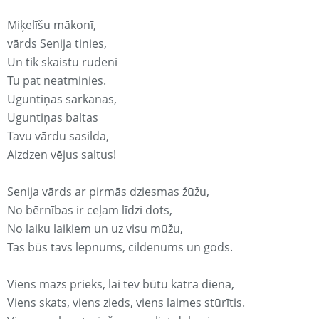
Miķelīšu mākonī,
vārds Senija tinies,
Un tik skaistu rudeni
Tu pat neatminies.
Uguntiņas sarkanas,
Uguntiņas baltas
Tavu vārdu sasilda,
Aizdzen vējus saltus!
Senija vārds ar pirmās dziesmas žūžu,
No bērnības ir ceļam līdzi dots,
No laiku laikiem un uz visu mūžu,
Tas būs tavs lepnums, cildenums un gods.
Viens mazs prieks, lai tev būtu katra diena,
Viens skats, viens zieds, viens laimes stūrītis.