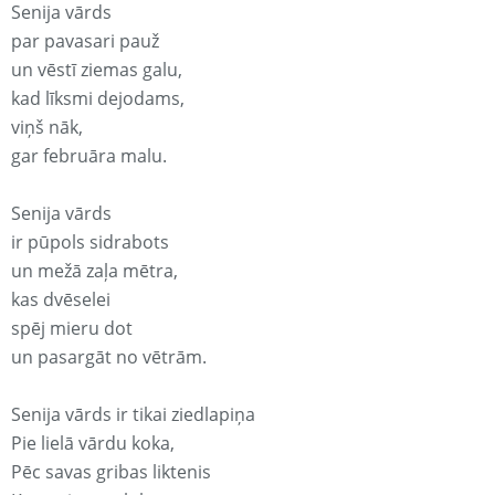
Senija vārds
par pavasari pauž
un vēstī ziemas galu,
kad līksmi dejodams,
viņš nāk,
gar februāra malu.
Senija vārds
ir pūpols sidrabots
un mežā zaļa mētra,
kas dvēselei
spēj mieru dot
un pasargāt no vētrām.
Senija vārds ir tikai ziedlapiņa
Pie lielā vārdu koka,
Pēc savas gribas liktenis