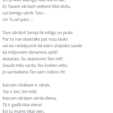
Es Tavam vārdam veiksmi līdzi došu,
Lai laimīgs vārds Tavs -
Un Tu arī pats ...
Tavs vārdiņš Senija tik mīligs un jauks
Par to nav skaistāks pat rozu lauks
vai esi redzējusi/is kā ezers atspidot saulei
kā milijoniem dimantos spīd?
Ieskaties, šis skaistums Tevi mīt!
Daudz mīļu vardu Tev šodien veltu
jo vardadiena Tev vairs nebūs rīt!
Katram cilvēkam ir vārds,
Tas ir ļoti, ļoti mīļš.
Katram vārdam vārda diena,
Tā ir gadā tikai viena!
Esi tu mums tikai vien,