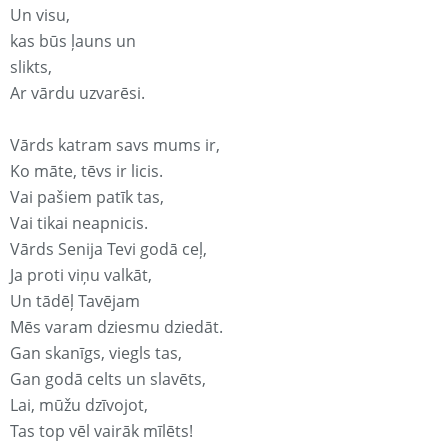
Un visu,
kas būs ļauns un
slikts,
Ar vārdu uzvarēsi.
Vārds katram savs mums ir,
Ko māte, tēvs ir licis.
Vai pašiem patīk tas,
Vai tikai neapnicis.
Vārds Senija Tevi godā ceļ,
Ja proti viņu valkāt,
Un tādēļ Tavējam
Mēs varam dziesmu dziedāt.
Gan skanīgs, viegls tas,
Gan godā celts un slavēts,
Lai, mūžu dzīvojot,
Tas top vēl vairāk mīlēts!