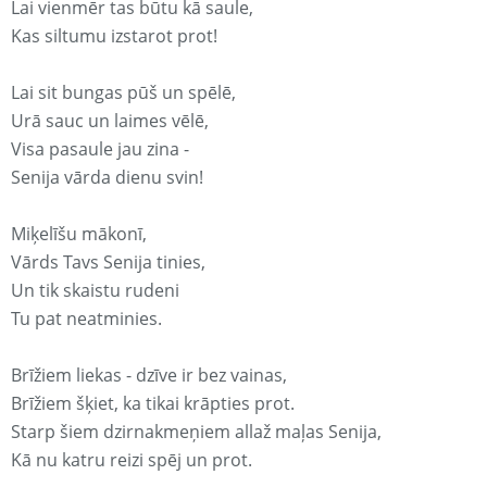
Lai vienmēr tas būtu kā saule,
Kas siltumu izstarot prot!
Lai sit bungas pūš un spēlē,
Urā sauc un laimes vēlē,
Visa pasaule jau zina -
Senija vārda dienu svin!
Miķelīšu mākonī,
Vārds Tavs Senija tinies,
Un tik skaistu rudeni
Tu pat neatminies.
Brīžiem liekas - dzīve ir bez vainas,
Brīžiem šķiet, ka tikai krāpties prot.
Starp šiem dzirnakmeņiem allaž maļas Senija,
Kā nu katru reizi spēj un prot.