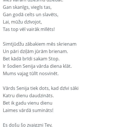
Gan skanīgs, viegls tas,
Gan godā celts un slavēts,
Lai, mūžu dzīvojot,
Tas top vēl vairāk mīlēts!
Simtjūdžu zābakiem mēs skrienam
Un pāri dziļām jūrām brienam.
Bet kādā brīdi sakam Stop.
Ir šodien Senija vārda diena klāt.
Mums vajag tūlīt nosvinēt.
Vārds Senija tiek dots, kad dzīvi sāki
Katru dienu daudzināts.
Bet ik gadu vienu dienu
Laimes vārdā sumināts!
Es došu šo zvaigzni Tev,