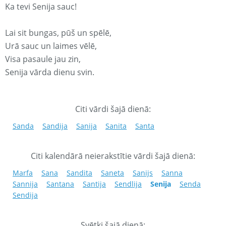
Ka tevi Senija sauc!
Lai sit bungas, pūš un spēlē,
Urā sauc un laimes vēlē,
Visa pasaule jau zin,
Senija vārda dienu svin.
Citi vārdi šajā dienā:
Sanda
Sandija
Sanija
Sanita
Santa
Citi kalendārā neierakstītie vārdi šajā dienā:
Marfa
Sana
Sandita
Saneta
Sanijs
Sanna
Sannija
Santana
Santija
Sendlija
Senija
Senda
Sendija
Svētki šajā dienā: