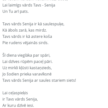
Lai laimīgs vārds Tavs - Senija
Un Tu arī pats.
Tavs vārds Senija ir kā saulespuķe,
Kā ābols zarā, kas mirdz.
Tavs vārds ir kā astere koša
Pie rudens vējainās sirds.
Šī diena vieglāka par spāri,
Lai dzīves rūpēm paceļ pāri.
Uz mirkli kļūsti kastaņzieds,
Jo šodien prieka varavīksnē
Tavs vārds Senija ar saules stariem siets!
Lai ceļaspieķis
ir Tavs vārds Senija,
Ar kuru dzīvē iesi.