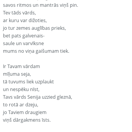
savos ritmos un mantrās viņš pin.
Tev tāds vārds,
ar kuru var dižoties,
jo tur zemes auglības prieks,
bet pats galvenais-
saule un varvīksne
mums no viņa gaišumam tiek.
Ir Tavam vārdam
mīļuma seja,
tā tuvums liek uzplaukt
un nespēku nīst,
Tavs vārds Senija uzzied gleznā,
to rotā ar dzeju,
jo Taviem draugiem
viņš dārgakmens īsts.