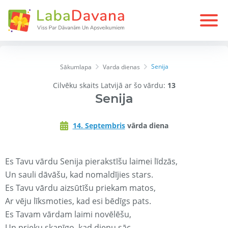
Senija
Sākumlapa
Varda dienas
Cilvēku skaits Latvijā ar šo vārdu:
13
Senija
14. Septembris
vārda diena
Es Tavu vārdu Senija pierakstīšu laimei līdzās,
Un sauli dāvāšu, kad nomaldījies stars.
Es Tavu vārdu aizsūtīšu priekam matos,
Ar vēju līksmoties, kad esi bēdīgs pats.
Es Tavam vārdam laimi novēlēšu,
Un prieku skanīgo, kad dienu sāc.