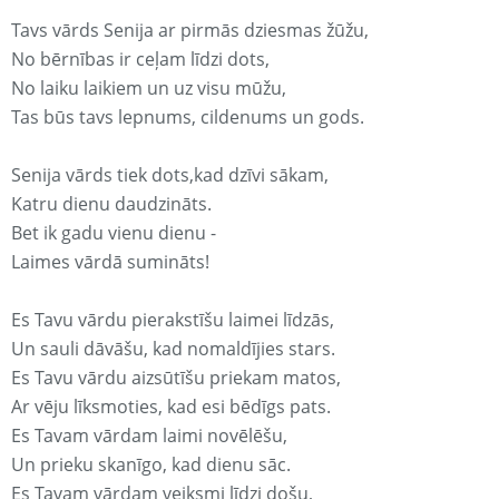
Tavs vārds Senija ar pirmās dziesmas žūžu,
No bērnības ir ceļam līdzi dots,
No laiku laikiem un uz visu mūžu,
Tas būs tavs lepnums, cildenums un gods.
Senija vārds tiek dots,kad dzīvi sākam,
Katru dienu daudzināts.
Bet ik gadu vienu dienu -
Laimes vārdā sumināts!
Es Tavu vārdu pierakstīšu laimei līdzās,
Un sauli dāvāšu, kad nomaldījies stars.
Es Tavu vārdu aizsūtīšu priekam matos,
Ar vēju līksmoties, kad esi bēdīgs pats.
Es Tavam vārdam laimi novēlēšu,
Un prieku skanīgo, kad dienu sāc.
Es Tavam vārdam veiksmi līdzi došu,