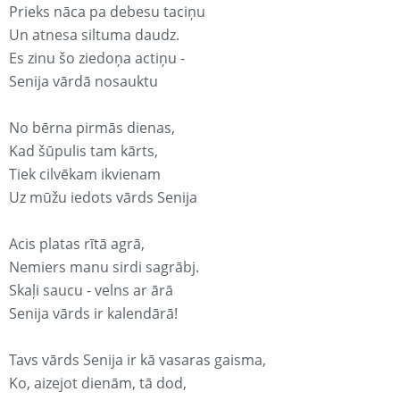
Prieks nāca pa debesu taciņu
Un atnesa siltuma daudz.
Es zinu šo ziedoņa actiņu -
Senija vārdā nosauktu
No bērna pirmās dienas,
Kad šūpulis tam kārts,
Tiek cilvēkam ikvienam
Uz mūžu iedots vārds Senija
Acis platas rītā agrā,
Nemiers manu sirdi sagrābj.
Skaļi saucu - velns ar ārā
Senija vārds ir kalendārā!
Tavs vārds Senija ir kā vasaras gaisma,
Ko, aizejot dienām, tā dod,