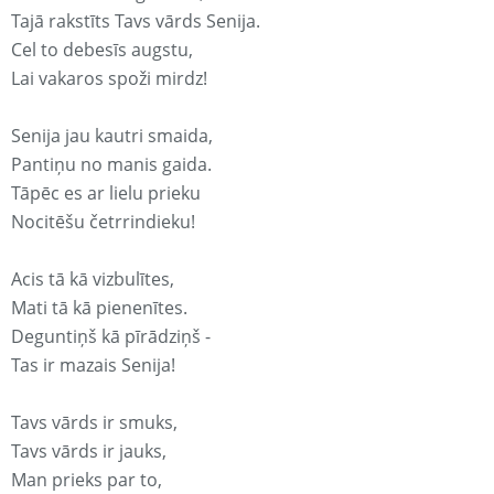
Tajā rakstīts Tavs vārds Senija.
Cel to debesīs augstu,
Lai vakaros spoži mirdz!
Senija jau kautri smaida,
Pantiņu no manis gaida.
Tāpēc es ar lielu prieku
Nocitēšu četrrindieku!
Acis tā kā vizbulītes,
Mati tā kā pienenītes.
Deguntiņš kā pīrādziņš -
Tas ir mazais Senija!
Tavs vārds ir smuks,
Tavs vārds ir jauks,
Man prieks par to,