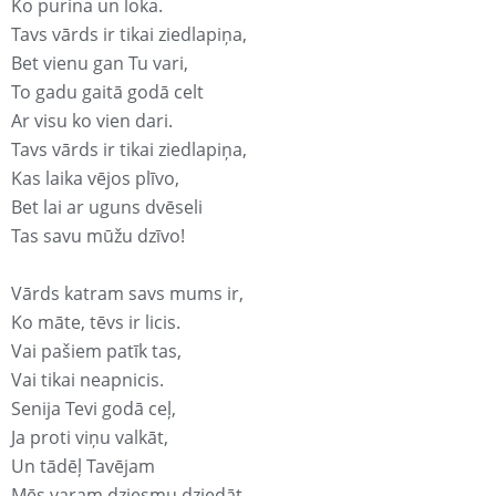
Ko purina un loka.
Tavs vārds ir tikai ziedlapiņa,
Bet vienu gan Tu vari,
To gadu gaitā godā celt
Ar visu ko vien dari.
Tavs vārds ir tikai ziedlapiņa,
Kas laika vējos plīvo,
Bet lai ar uguns dvēseli
Tas savu mūžu dzīvo!
Vārds katram savs mums ir,
Ko māte, tēvs ir licis.
Vai pašiem patīk tas,
Vai tikai neapnicis.
Senija Tevi godā ceļ,
Ja proti viņu valkāt,
Un tādēļ Tavējam
Mēs varam dziesmu dziedāt.