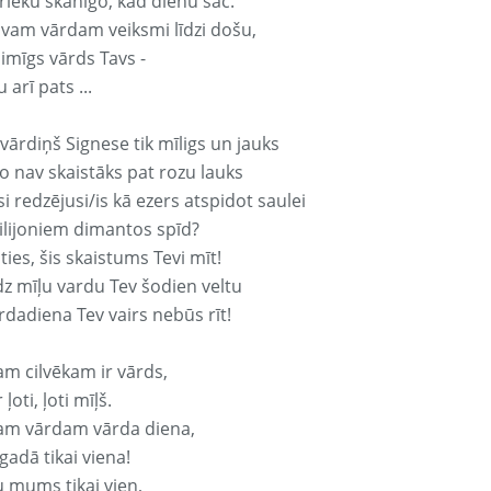
rieku skanīgo, kad dienu sāc.
avam vārdam veiksmi līdzi došu,
aimīgs vārds Tavs -
 arī pats ...
vārdiņš Signese tik mīligs un jauks
o nav skaistāks pat rozu lauks
si redzējusi/is kā ezers atspidot saulei
ilijoniem dimantos spīd?
ties, šis skaistums Tevi mīt!
z mīļu vardu Tev šodien veltu
rdadiena Tev vairs nebūs rīt!
am cilvēkam ir vārds,
 ļoti, ļoti mīļš.
am vārdam vārda diena,
 gadā tikai viena!
u mums tikai vien,