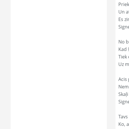
Prie
Un a
Es zi
Sign
No b
Kad 
Tiek
Uz m
Acis 
Nemi
Skaļi
Sign
Tavs
Ko, a