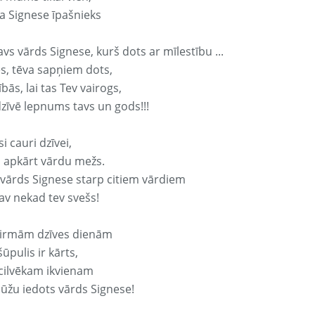
a Signese īpašnieks
avs vārds Signese, kurš dots ar mīlestību ...
s, tēva sapņiem dots,
bās, lai tas Tev vairogs,
dzīvē lepnums tavs un gods!!!
si cauri dzīvei,
s apkārt vārdu mežs.
 vārds Signese starp citiem vārdiem
nav nekad tev svešs!
irmām dzīves dienām
ūpulis ir kārts,
 cilvēkam ikvienam
ūžu iedots vārds Signese!