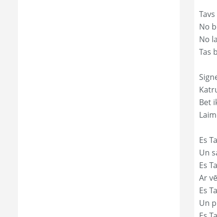
Tavs
No bē
No l
Tas 
Sign
Katr
Bet i
Laim
Es Ta
Un s
Es T
Ar vē
Es T
Un p
Es T