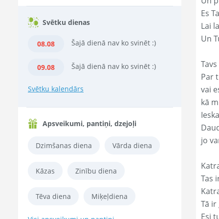
Un p
Es T
Svētku dienas
Lai l
Un Tu
Šajā dienā nav ko svinēt :)
08.08
Tavs 
Šajā dienā nav ko svinēt :)
09.08
Par t
Svētku kalendārs
vai e
kā m
Ieska
Apsveikumi, pantiņi, dzejoļi
Daud
jo va
Dzimšanas diena
Vārda diena
Katr
Kāzas
Zinību diena
Tas ir
Katr
Tēva diena
Miķeļdiena
Tā ir
Esi t