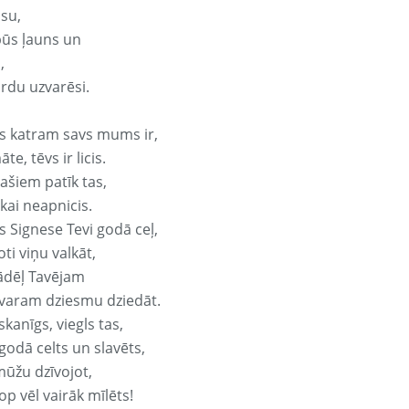
isu,
būs ļauns un
,
ārdu uzvarēsi.
s katram savs mums ir,
te, tēvs ir licis.
ašiem patīk tas,
ikai neapnicis.
s Signese Tevi godā ceļ,
oti viņu valkāt,
ādēļ Tavējam
varam dziesmu dziedāt.
kanīgs, viegls tas,
godā celts un slavēts,
mūžu dzīvojot,
op vēl vairāk mīlēts!