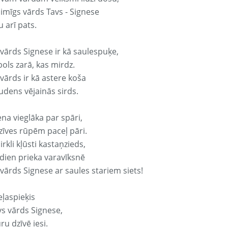
aimīgs vārds Tavs - Signese
 arī pats.
 vārds Signese ir kā saulespuķe,
ols zarā, kas mirdz.
vārds ir kā astere koša
udens vējainās sirds.
ena vieglāka par spāri,
dzīves rūpēm paceļ pāri.
rkli kļūsti kastaņzieds,
odien prieka varavīksnē
vārds Signese ar saules stariem siets!
eļaspieķis
vs vārds Signese,
ru dzīvē iesi.