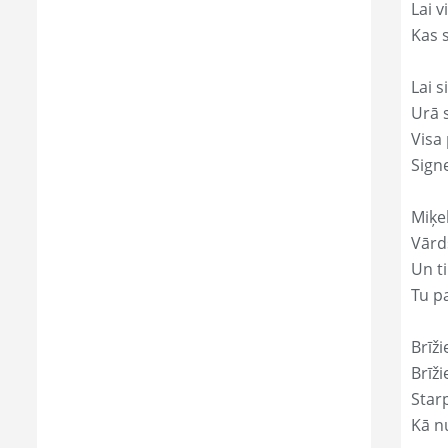
Lai 
Kas s
Lai s
Urā 
Visa 
Sign
Miķe
Vārds
Un ti
Tu p
Brīži
Brīži
Star
Kā nu