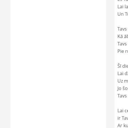
Lai l
Un Tu
Tavs
Kā āb
Tavs 
Pie r
Šī di
Lai 
Uz mi
Jo š
Tavs 
Lai c
ir Ta
Ar ku