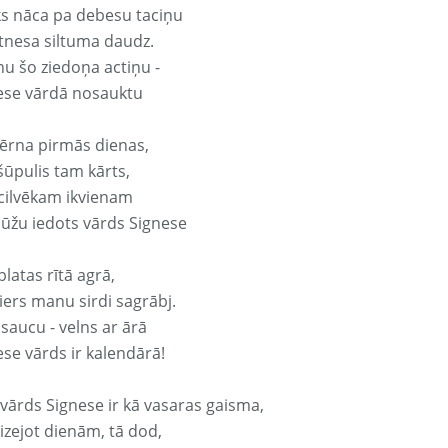
ks nāca pa debesu taciņu
tnesa siltuma daudz.
nu šo ziedoņa actiņu -
ese vārdā nosauktu
ērna pirmās dienas,
šūpulis tam kārts,
 cilvēkam ikvienam
ūžu iedots vārds Signese
platas rītā agrā,
ers manu sirdi sagrābj.
 saucu - velns ar ārā
ese vārds ir kalendārā!
 vārds Signese ir kā vasaras gaisma,
izejot dienām, tā dod,