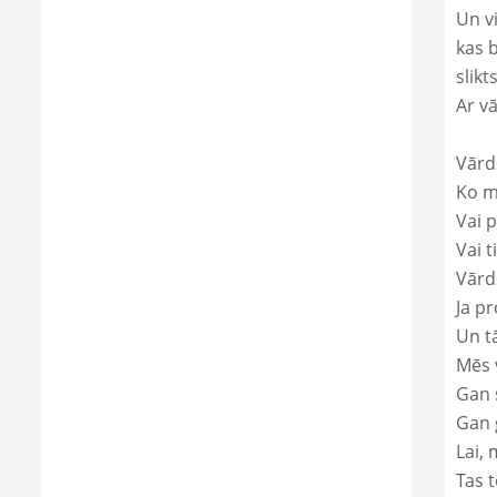
Un v
kas 
slikts
Ar v
Vārd
Ko mā
Vai p
Vai t
Vārd
Ja pr
Un t
Mēs 
Gan s
Gan 
Lai, 
Tas t