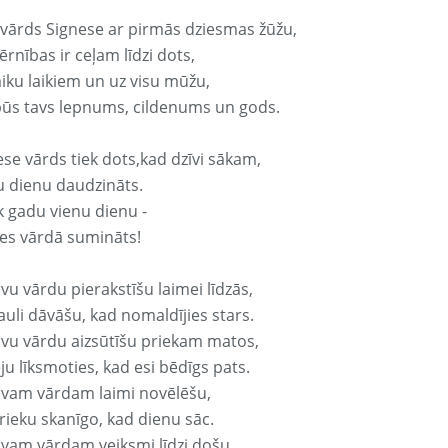
 vārds Signese ar pirmās dziesmas žūžu,
rnības ir ceļam līdzi dots,
aiku laikiem un uz visu mūžu,
būs tavs lepnums, cildenums un gods.
ese vārds tiek dots,kad dzīvi sākam,
u dienu daudzināts.
k gadu vienu dienu -
es vārdā sumināts!
vu vārdu pierakstīšu laimei līdzās,
auli dāvāšu, kad nomaldījies stars.
avu vārdu aizsūtīšu priekam matos,
ju līksmoties, kad esi bēdīgs pats.
avam vārdam laimi novēlēšu,
rieku skanīgo, kad dienu sāc.
avam vārdam veiksmi līdzi došu,