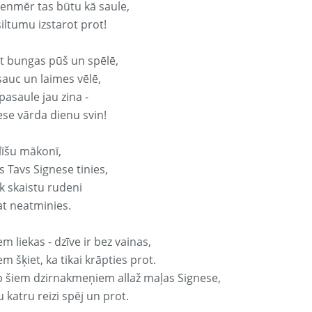
vienmēr tas būtu kā saule,
iltumu izstarot prot!
it bungas pūš un spēlē,
sauc un laimes vēlē,
pasaule jau zina -
ese vārda dienu svin!
līšu mākonī,
 Tavs Signese tinies,
k skaistu rudeni
at neatminies.
em liekas - dzīve ir bez vainas,
em šķiet, ka tikai krāpties prot.
p šiem dzirnakmeņiem allaž maļas Signese,
 katru reizi spēj un prot.