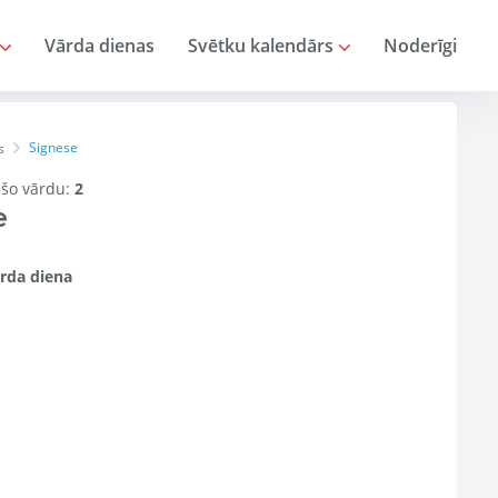
Vārda dienas
Svētku kalendārs
Noderīgi
Signese
s
r šo vārdu:
2
e
rda diena