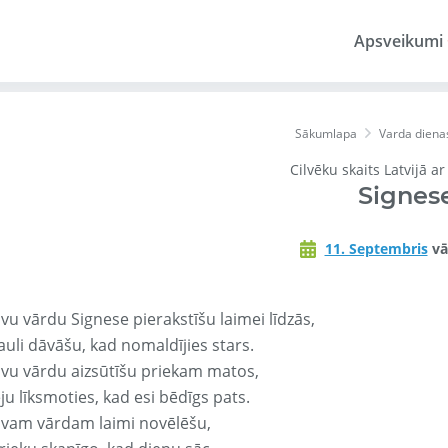
Apsveikumi
Sākumlapa
Varda diena
Cilvēku skaits Latvijā a
Signes
11. Septembris
vā
vu vārdu Signese pierakstīšu laimei līdzās,
auli dāvāšu, kad nomaldījies stars.
avu vārdu aizsūtīšu priekam matos,
ju līksmoties, kad esi bēdīgs pats.
avam vārdam laimi novēlēšu,