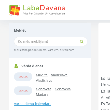
Meklēt
Meklēšana pēc datumiem, vārdiem, brīvdienām
Vārda dienas
Mudīte
Vladislava
08.08
Es Ta
Vladislavs
Un s
Genovefa
Genoveva
09.08
Es T
Madara
Ar vē
Es T
Vārda dienu kalendārs