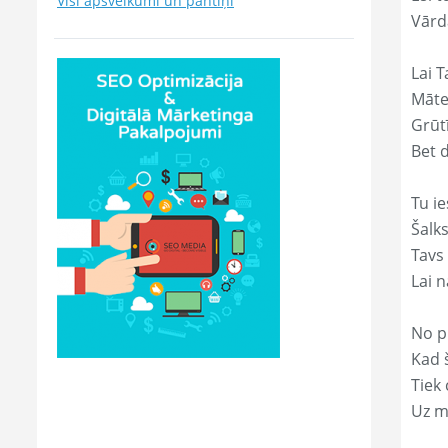
Visi apsveikumi un pantiņi
Vārd
Lai T
Māte
Grūtī
Bet 
Tu ie
Šalk
Tavs
Lai 
No p
Kad š
Tiek
Uz m