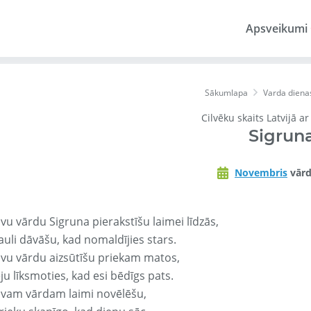
Apsveikumi
Sākumlapa
Varda diena
Cilvēku skaits Latvijā a
Sigrun
Novembris
vārd
vu vārdu Sigruna pierakstīšu laimei līdzās,
auli dāvāšu, kad nomaldījies stars.
avu vārdu aizsūtīšu priekam matos,
ju līksmoties, kad esi bēdīgs pats.
avam vārdam laimi novēlēšu,