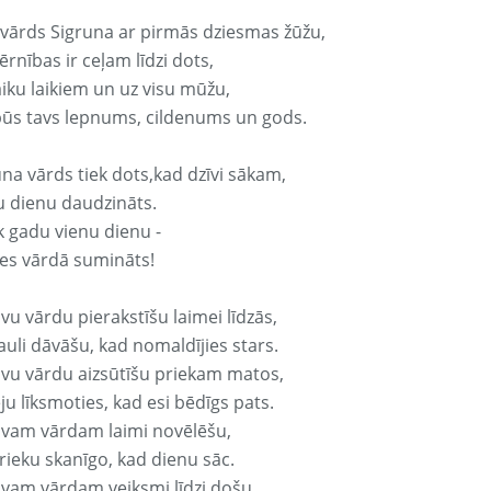
 vārds Sigruna ar pirmās dziesmas žūžu,
rnības ir ceļam līdzi dots,
aiku laikiem un uz visu mūžu,
būs tavs lepnums, cildenums un gods.
una vārds tiek dots,kad dzīvi sākam,
u dienu daudzināts.
k gadu vienu dienu -
es vārdā sumināts!
vu vārdu pierakstīšu laimei līdzās,
auli dāvāšu, kad nomaldījies stars.
avu vārdu aizsūtīšu priekam matos,
ju līksmoties, kad esi bēdīgs pats.
avam vārdam laimi novēlēšu,
rieku skanīgo, kad dienu sāc.
avam vārdam veiksmi līdzi došu,