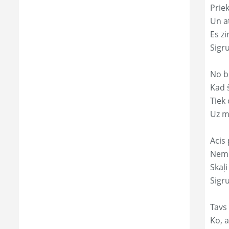
Prie
Un a
Es zi
Sigr
No b
Kad 
Tiek
Uz m
Acis 
Nemi
Skaļi
Sigr
Tavs
Ko, a