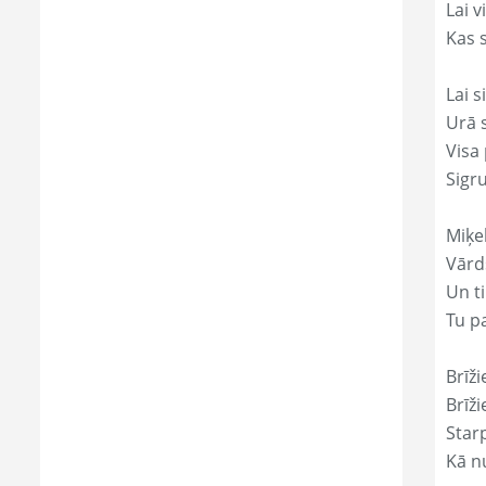
Lai 
Kas s
Lai s
Urā 
Visa 
Sigr
Miķe
Vārds
Un ti
Tu p
Brīži
Brīži
Star
Kā nu