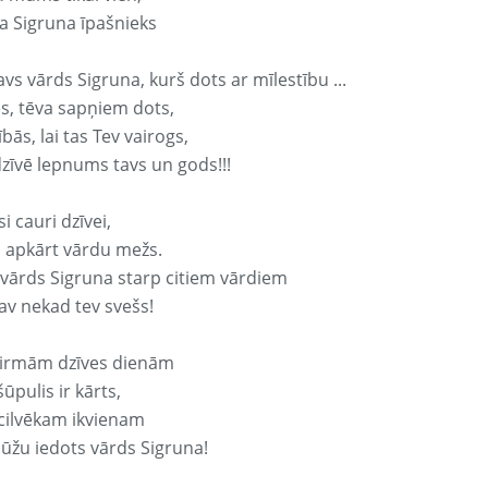
a Sigruna īpašnieks
avs vārds Sigruna, kurš dots ar mīlestību ...
s, tēva sapņiem dots,
bās, lai tas Tev vairogs,
dzīvē lepnums tavs un gods!!!
si cauri dzīvei,
s apkārt vārdu mežs.
 vārds Sigruna starp citiem vārdiem
nav nekad tev svešs!
irmām dzīves dienām
ūpulis ir kārts,
 cilvēkam ikvienam
ūžu iedots vārds Sigruna!