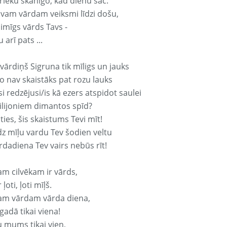
rieku skanīgo, kad dienu sāc.
avam vārdam veiksmi līdzi došu,
aimīgs vārds Tavs -
 arī pats ...
vārdiņš Sigruna tik mīligs un jauks
o nav skaistāks pat rozu lauks
si redzējusi/is kā ezers atspidot saulei
ilijoniem dimantos spīd?
ties, šis skaistums Tevi mīt!
z mīļu vardu Tev šodien veltu
rdadiena Tev vairs nebūs rīt!
am cilvēkam ir vārds,
 ļoti, ļoti mīļš.
am vārdam vārda diena,
 gadā tikai viena!
u mums tikai vien,