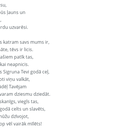
isu,
būs ļauns un
,
ārdu uzvarēsi.
s katram savs mums ir,
te, tēvs ir licis.
ašiem patīk tas,
ikai neapnicis.
s Sigruna Tevi godā ceļ,
oti viņu valkāt,
ādēļ Tavējam
varam dziesmu dziedāt.
kanīgs, viegls tas,
godā celts un slavēts,
mūžu dzīvojot,
op vēl vairāk mīlēts!