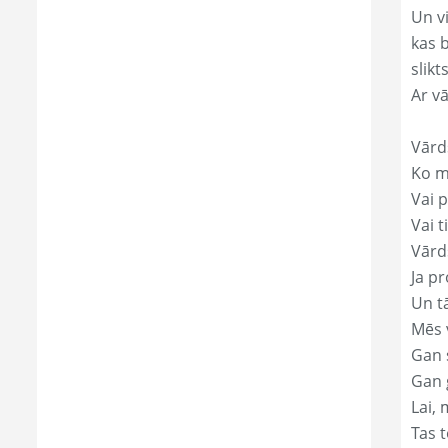
Un v
kas 
slikts
Ar v
Vārd
Ko mā
Vai p
Vai t
Vārd
Ja pr
Un t
Mēs 
Gan s
Gan 
Lai, 
Tas t