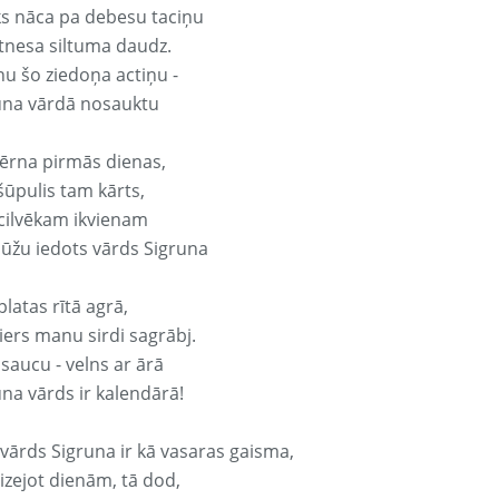
ks nāca pa debesu taciņu
tnesa siltuma daudz.
nu šo ziedoņa actiņu -
una vārdā nosauktu
ērna pirmās dienas,
šūpulis tam kārts,
 cilvēkam ikvienam
ūžu iedots vārds Sigruna
platas rītā agrā,
ers manu sirdi sagrābj.
 saucu - velns ar ārā
una vārds ir kalendārā!
 vārds Sigruna ir kā vasaras gaisma,
izejot dienām, tā dod,