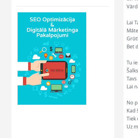
Vārd
Lai T
Māte
Grūtī
Bet 
Tu ie
Šalk
Tavs
Lai 
No p
Kad š
Tiek
Uz m