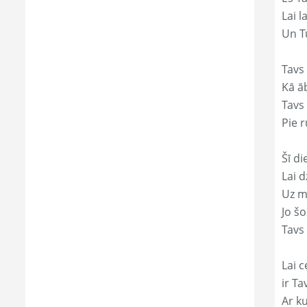
Lai l
Un Tu
Tavs
Kā āb
Tavs 
Pie r
Šī di
Lai 
Uz mi
Jo š
Tavs 
Lai c
ir Ta
Ar ku