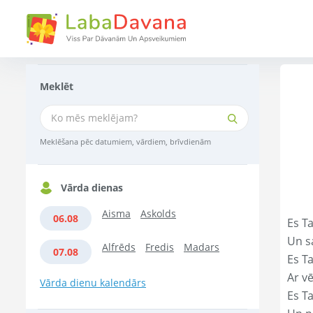
Meklēt
Meklēšana pēc datumiem, vārdiem, brīvdienām
Vārda dienas
Aisma
Askolds
06.08
Es Ta
Un s
Alfrēds
Fredis
Madars
07.08
Es T
Ar vē
Vārda dienu kalendārs
Es T