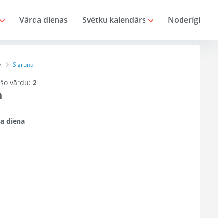
Vārda dienas
Svētku kalendārs
Noderīgi
Sigruna
s
r šo vārdu:
2
a
a diena