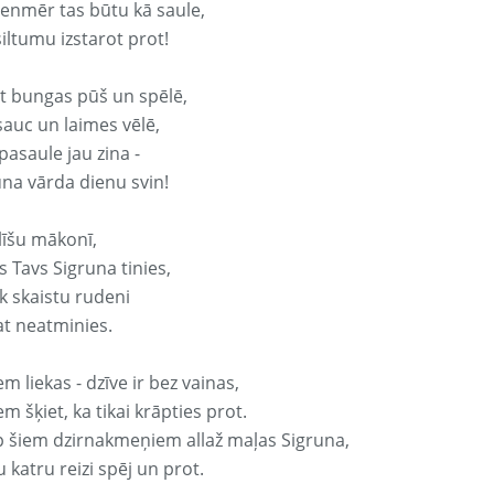
vienmēr tas būtu kā saule,
iltumu izstarot prot!
it bungas pūš un spēlē,
sauc un laimes vēlē,
pasaule jau zina -
una vārda dienu svin!
līšu mākonī,
 Tavs Sigruna tinies,
k skaistu rudeni
at neatminies.
em liekas - dzīve ir bez vainas,
em šķiet, ka tikai krāpties prot.
p šiem dzirnakmeņiem allaž maļas Sigruna,
 katru reizi spēj un prot.