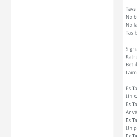
Tavs
No bē
No l
Tas 
Sigr
Katr
Bet i
Laim
Es Ta
Un s
Es T
Ar vē
Es T
Un p
Es T