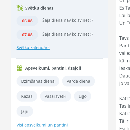
Un p
Es T
Svētku dienas
Lai l
Šajā dienā nav ko svinēt :)
06.08
Un Tu
Šajā dienā nav ko svinēt :)
07.08
Tavs 
Par t
Svētku kalendārs
vai e
kā m
Ieska
Apsveikumi, pantiņi, dzejoļi
Daud
Dzimšanas diena
Vārda diena
jo va
Kāzas
Vasarsvētki
Līgo
Katr
Tas ir
Jāņi
Katr
Tā ir
Visi apsveikumi un pantiņi
Esi t