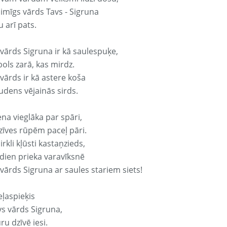
aimīgs vārds Tavs - Sigruna
 arī pats.
 vārds Sigruna ir kā saulespuķe,
ols zarā, kas mirdz.
vārds ir kā astere koša
udens vējainās sirds.
ena vieglāka par spāri,
dzīves rūpēm paceļ pāri.
rkli kļūsti kastaņzieds,
odien prieka varavīksnē
vārds Sigruna ar saules stariem siets!
eļaspieķis
vs vārds Sigruna,
ru dzīvē iesi.